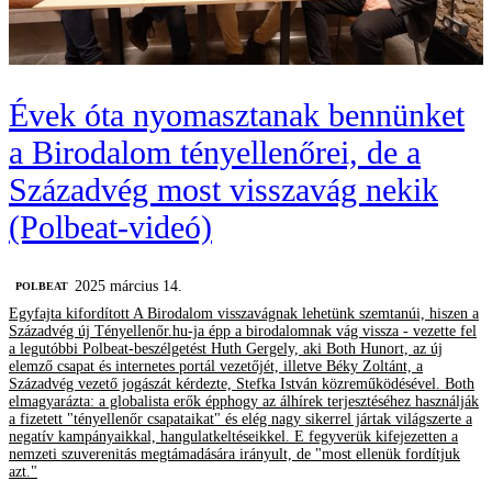
Évek óta nyomasztanak bennünket
a Birodalom tényellenőrei, de a
Századvég most visszavág nekik
(Polbeat-videó)
2025 március 14.
‎POLBEAT
Egyfajta kifordított A Birodalom visszavágnak lehetünk szemtanúi, hiszen a
Századvég új Tényellenőr.hu-ja épp a birodalomnak vág vissza - vezette fel
a legutóbbi Polbeat-beszélgetést Huth Gergely, aki Both Hunort, az új
elemző csapat és internetes portál vezetőjét, illetve Béky Zoltánt, a
Századvég vezető jogászát kérdezte, Stefka István közreműködésével. Both
elmagyarázta: a globalista erők épphogy az álhírek terjesztéséhez használják
a fizetett "tényellenőr csapataikat" és elég nagy sikerrel jártak világszerte a
negatív kampányaikkal, hangulatkeltéseikkel. E fegyverük kifejezetten a
nemzeti szuverenitás megtámadására irányult, de "most ellenük fordítjuk
azt."