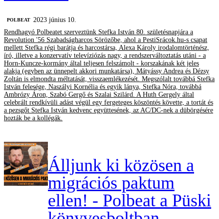
2023 június 10.
‎POLBEAT
Rendhagyó Polbeatet szerveztünk Stefka István 80. születésnapjára a
Revolution '56 Szabadságharcos Sörözőbe, ahol a PestiSrácok.hu-s csapat
mellett Stefka régi barátja és harcostársa, Alexa Károly irodalomtörténész,
író, illetve a konzervatív televíziózás nagy, a rendszerváltoztatás utáni - a
Horn-Kuncze-kormány által teljesen felszámolt - korszakának két jeles
alakja (egyben az ünnepelt akkori munkatársa), Mátyássy Andrea és Dézsy
Zoltán is elmondta méltatását, visszaemlékezését. Megszólalt továbbá Stefka
István felesége, Naszályi Kornélia és egyik lánya, Stefka Nóra, továbbá
Ambrózy Áron, Szabó Gergő és Szalai Szilárd. A Huth Gergely által
celebrált rendkívüli adást végül egy fergeteges köszöntés követte, a tortát és
a pezsgőt Stefka István kedvenc együttesének, az AC/DC-nek a dübörgésére
hozták be a kollégák.
Álljunk ki közösen a
migrációs paktum
ellen! - Polbeat a Püski
könyvesboltban