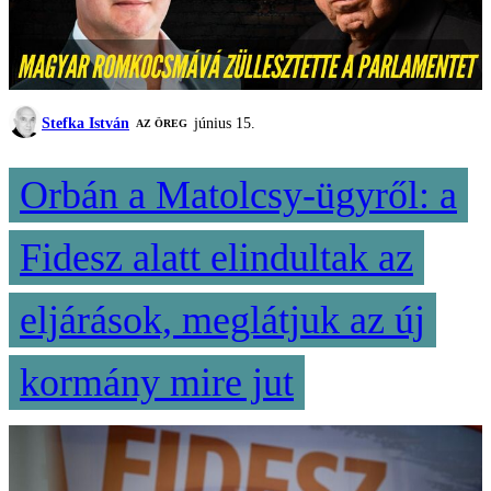
Stefka István
június 15.
AZ ÖREG
Orbán a Matolcsy-ügyről: a
Fidesz alatt elindultak az
eljárások, meglátjuk az új
kormány mire jut