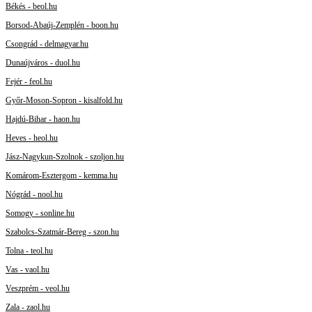
Békés - beol.hu
Borsod-Abaúj-Zemplén - boon.hu
Csongrád - delmagyar.hu
Dunaújváros - duol.hu
Fejér - feol.hu
Győr-Moson-Sopron - kisalfold.hu
Hajdú-Bihar - haon.hu
Heves - heol.hu
Jász-Nagykun-Szolnok - szoljon.hu
Komárom-Esztergom - kemma.hu
Nógrád - nool.hu
Somogy - sonline.hu
Szabolcs-Szatmár-Bereg - szon.hu
Tolna - teol.hu
Vas - vaol.hu
Veszprém - veol.hu
Zala - zaol.hu