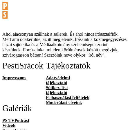
Ahol alacsonyan szállnak a sallerek. És ahol nincs íróasztalfiók.
Mert ami odakerülne, az itt megjelenik. Írásaink a közmegegyezéses
hazai sajtóetika és a Médiaalkotmány szellemisége szerint
készülnek. Forrásainkat minden körülmények között megóvjuk,
szivárogtasson bátran! Szerzőink neve olykor "írói név".
PestiSrácok
Tájékoztatók
Impresszum
Adatvédelmi
tájékoztató
Sütikezelési
tájékoztató
Felhasználási feltételek
Moderálási elveink
Galériák
PS TVPodcast
Videók