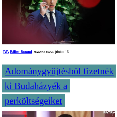
BB
Bálint Botond
június 16.
MAGYAR UGAR
Adománygyűjtésből fizetnék
ki Budaházyék a
perköltségeiket