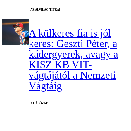
AZ ALVILÁG TITKAI
A külkeres fia is jól
keres: Geszti Péter, a
kádergyerek, avagy a
KISZ KB VIT-
vágtájától a Nemzeti
Vágtáig
A HÁLÓZAT