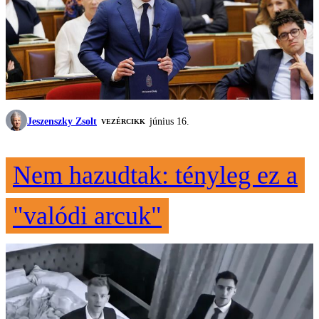
Jeszenszky Zsolt
június 16.
VEZÉRCIKK
Nem hazudtak: tényleg ez a
"valódi arcuk"