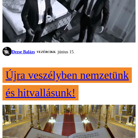
Dezse Balázs
június 15.
VEZÉRCIKK
Újra veszélyben nemzetünk
és hitvallásunk!