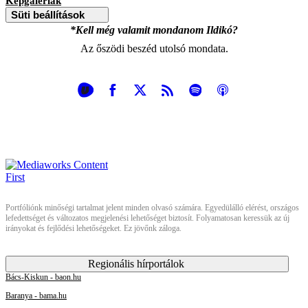
Képgalériák
Süti beállítások
*Kell még valamit mondanom Ildikó?
Az őszödi beszéd utolsó mondata.
Portfóliónk minőségi tartalmat jelent minden olvasó számára. Egyedülálló elérést, országos
lefedettséget és változatos megjelenési lehetőséget biztosít. Folyamatosan keressük az új
irányokat és fejlődési lehetőségeket. Ez jövőnk záloga.
Regionális hírportálok
Bács-Kiskun - baon.hu
Baranya - bama.hu