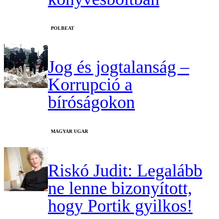
‎POLBEAT
Jog és jogtalanság –
Korrupció a
bíróságokon
MAGYAR UGAR
Riskó Judit: Legalább
ne lenne bizonyított,
hogy Portik gyilkos!