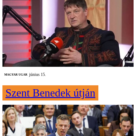
június 15.
MAGYAR UGAR
Szent Benedek útján