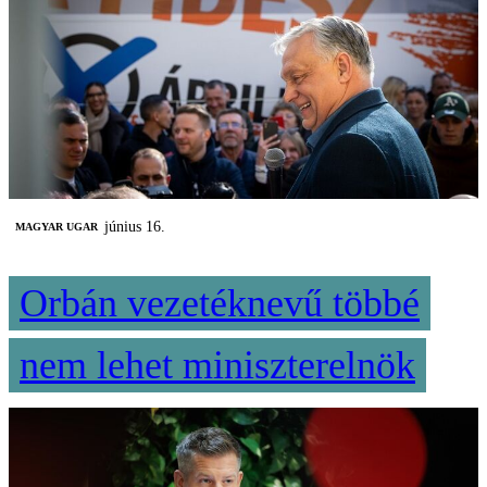
június 16.
MAGYAR UGAR
Orbán vezetéknevű többé
nem lehet miniszterelnök