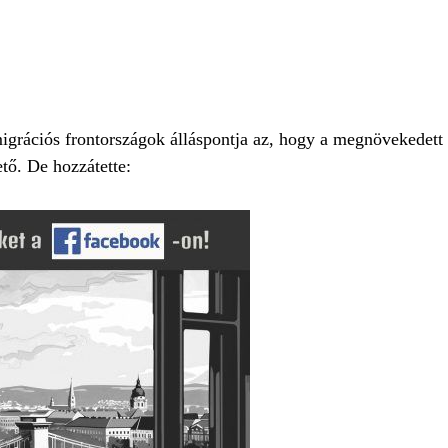
i migrációs frontországok álláspontja az, hogy a megnövekede
ető. De hozzátette: