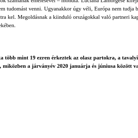
zók számának emelésével – mondta. Luciana Lamorgese kifejt
 nem tudomást venni. Ugyanakkor úgy véli, Európa nem tudja 
tra kel. Megoldásnak a kiinduló országokkal való partneri ka
dekében.
ta több mint 19 ezren érkeztek az olasz partokra, a taval
, miközben a járványév 2020 januárja és júniusa között v