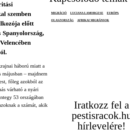
itási
kal szemben
MIGRÁCIÓ
LUCIANA LAMORGESE
EURÓPA
OLASZORSZÁG
AFRIKAI MIGRÁNSOK
lkozója előtt
s Spanyolország,
 Velencében
ól.
rajnai háború miatt a
 és májusban – majdnem
st, főleg azokból az
ás várható a nyári
integy 53 országában
Iratkozz fel a
 azoknak a számát, akik
pestisracok.h
hírlevelére!