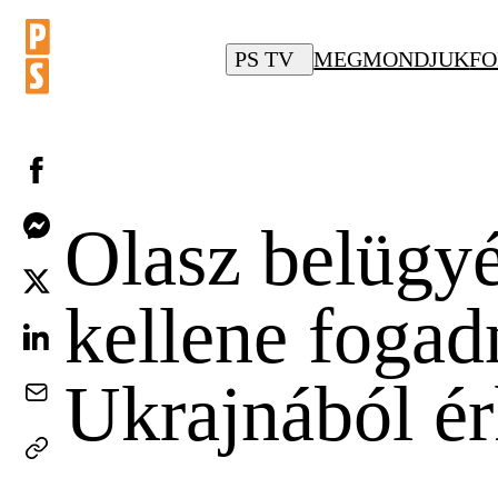
PS TV
MEGMONDJUK
FO
Olasz belügyé
kellene foga
Ukrajnából é