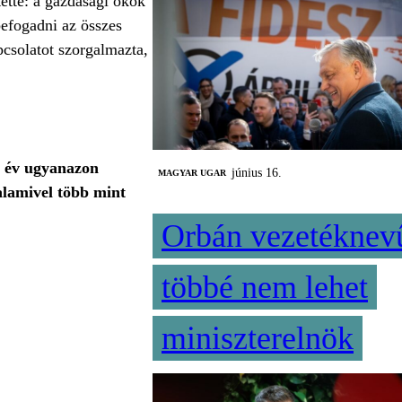
ette: a gazdasági okok
befogadni az összes
pcsolatot szorgalmazta,
yi év ugyanazon
június 16.
MAGYAR UGAR
alamivel több mint
Orbán vezetéknev
többé nem lehet
miniszterelnök