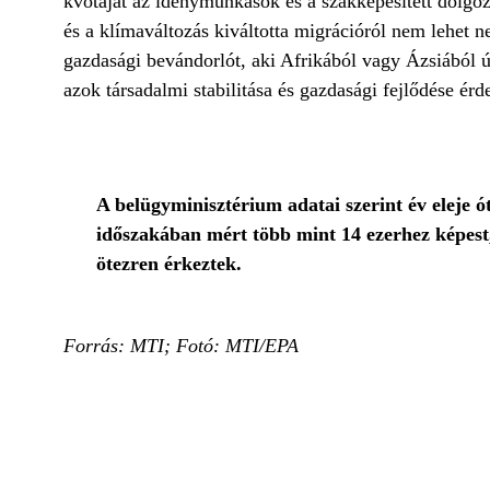
kvótáját az idénymunkások és a szakképesített dolgo
és a klímaváltozás kiváltotta migrációról nem lehet
gazdasági bevándorlót, aki Afrikából vagy Ázsiából ú
azok társadalmi stabilitása és gazdasági fejlődése ér
A belügyminisztérium adatai szerint év eleje ó
időszakában mért több mint 14 ezerhez képest
ötezren érkeztek.
Forrás: MTI; Fotó: MTI/EPA