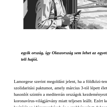
egyik ország, így Olaszország sem lehet az egye
teli hajói.
Lamorgese szerint megoldást jelent, ha a földközi-ten
szolidaritási paktumot, amely március 3-tól lépett él
hasonlót szintén a mediterrán országok kezdeményezt
koronavírus-világjárvány miatt teljesen leállt. Ezér