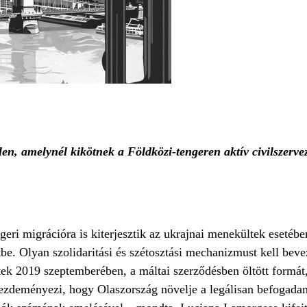
tlen, amelynél kikötnek a Földközi-tengeren aktív civilszerv
geri migrációra is kiterjesztik az ukrajnai menekültek esetéb
etbe. Olyan szolidaritási és szétosztási mechanizmust kell bev
ek 2019 szeptemberében, a máltai szerződésben öltött formát
t kezdeményezi, hogy Olaszország növelje a legálisan befogad