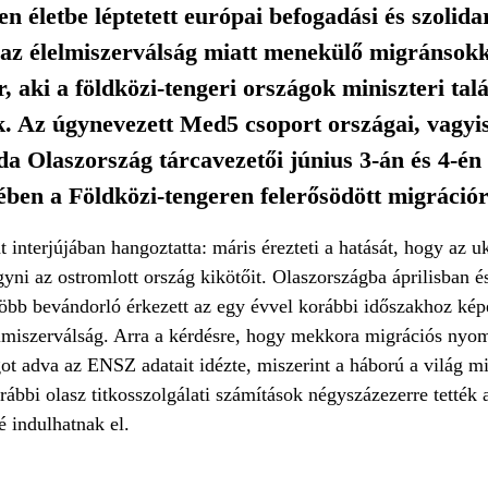
életbe léptetett európai befogadási és szolidar
az élelmiszerválság miatt menekülő migránsok
aki a földközi-tengeri országok miniszteri talá
k. Az úgynevezett Med5 csoport országai, vagyi
a Olaszország tárcavezetői június 3-án és 4-én
ben a Földközi-tengeren felerősödött migrációr
nterjújában hangoztatta: máris érezteti a hatását, hogy az uk
gyni az ostromlott ország kikötőit. Olaszországba áprilisban
több bevándorló érkezett az egy évvel korábbi időszakhoz képe
lelmiszerválság. Arra a kérdésre, hogy mekkora migrációs nyom
t adva az ENSZ adatait idézte, miszerint a háború a világ m
ábbi olasz titkosszolgálati számítások négyszázezerre tették
é indulhatnak el.