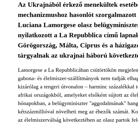
Az Ukrajnából érkező menekültek esetében 
mechanizmushoz hasonlót szorgalmazott 
Luciana Lamorgese olasz belügyminiszter, 
nyilatkozott a La Repubblica című lapna
Görögország, Málta, Ciprus és a házigazd
tárgyalnak az ukrajnai háború következté
Lamorgese a La Repubblicában csütörtökön megjelent i
gabona- és élelmiszer-szállítmányok nem tudják elha
kizárólag a tengeri útvonalon – harminc százalékkal 
afrikai országokból, amelyeket elsőként sújtott az é
hónapokban, a belügyminiszter "aggodalmának" hango
kétszázmillióval növelheti meg az éhezők számát. Kor
az élelmiszerválság következtében az olasz partok fel