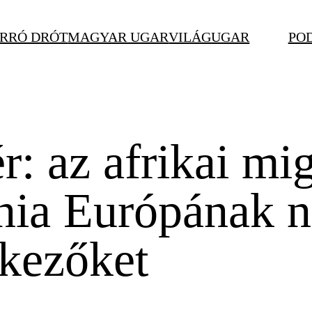
RRÓ DRÓT
MAGYAR UGAR
VILÁGUGAR
PO
r: az afrikai mig
dnia Európának 
rkezőket