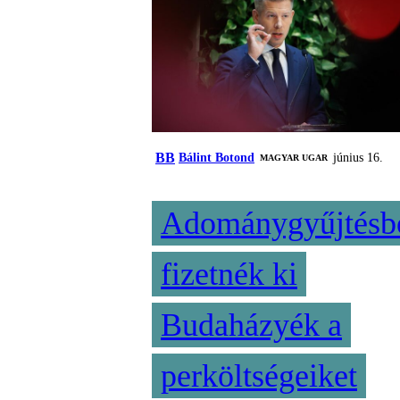
BB
Bálint Botond
június 16.
MAGYAR UGAR
Adománygyűjtésb
fizetnék ki
Budaházyék a
perköltségeiket