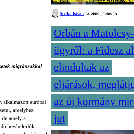
Stefka István
június 15.
AZ ÖREG
Orbán a Matolcsy
ügyről: a Fidesz al
elindultak az
ezetek migránsokkal
eljárások, meglátj
az új kormány mir
en alkalmazott európai
ezetni, amelyhez
jut
, de amely a
andó bevándorlók