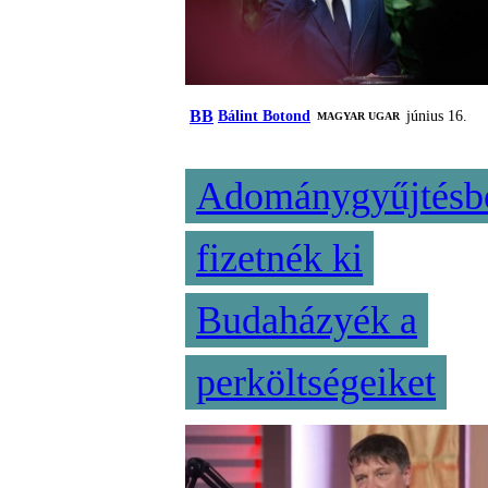
BB
Bálint Botond
június 16.
MAGYAR UGAR
Adománygyűjtésb
fizetnék ki
Budaházyék a
perköltségeiket