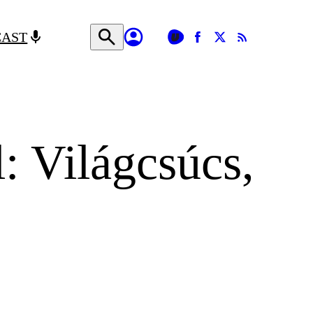
CAST
: Világcsúcs,