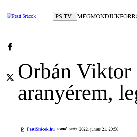
PS TV
MEGMONDJUK
FORR
Orbán Viktor 
aranyérem, l
P
PestiSrácok.hu
2022. június 21. 20:56
FORRÓ DRÓT