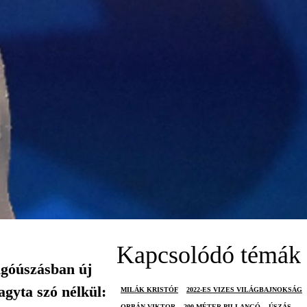
Kapcsolódó témák
ngóúszásban új
agyta szó nélkül:
MILÁK KRISTÓF
2022-ES VIZES VILÁGBAJNOKSÁG
ORBÁN VIKTOR
200 MÉTER PILLANGÓ
ÚSZÁS