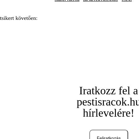
tsikert követően:
Iratkozz fel a
pestisracok.h
hírlevelére!
Feliratkozás