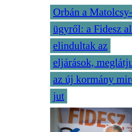
Orbán a Matolcsy
ügyről: a Fidesz al
elindultak az
eljárások, meglátj
az új kormány mir
jut