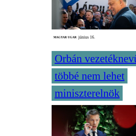
június 16.
MAGYAR UGAR
Orbán vezetéknev
többé nem lehet
miniszterelnök