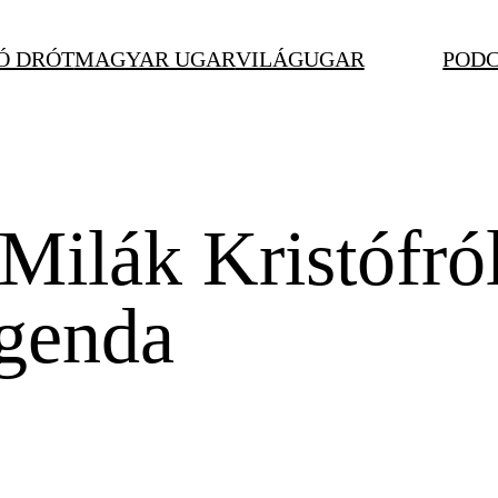
Ó DRÓT
MAGYAR UGAR
VILÁGUGAR
POD
Milák Kristófról
egenda