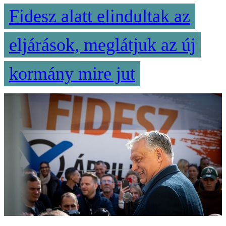
Fidesz alatt elindultak az
eljárások, meglátjuk az új
kormány mire jut