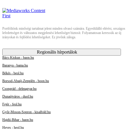
Portfóliónk minőségi tartalmat jelent minden olvasó számára. Egyedülálló elérést, országos
lefedettséget és változatos megjelenési lehetőséget biztosít. Folyamatosan keressük az új
irányokat és fejlődési lehetőségeket. Ez jövőnk záloga.
Regionális hírportálok
Bács-Kiskun - baon.hu
Baranya - bama.hu
Békés - beol.hu
Borsod-Abaúj-Zemplén - boon.hu
Csongrád - delmagyar.hu
Dunaújváros - duol.hu
Fejér - feol.hu
Győr-Moson-Sopron - kisalfold.hu
Hajdú-Bihar - haon.hu
Heves - heol.hu