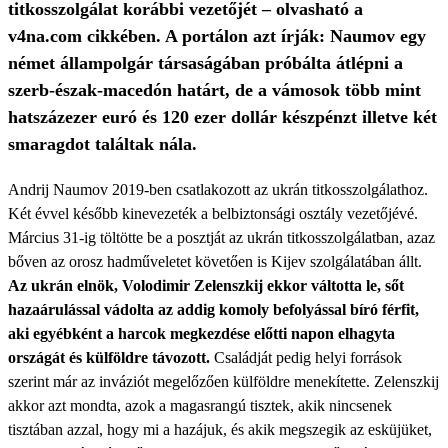
titkosszolgálat korábbi vezetőjét – olvasható a
v4na.com cikkében. A portálon azt írják: Naumov egy
német állampolgár társaságában próbálta átlépni a
szerb-észak-macedón határt, de a vámosok több mint
hatszázezer euró és 120 ezer dollár készpénzt illetve két
smaragdot találtak nála.
Andrij Naumov 2019-ben csatlakozott az ukrán titkosszolgálathoz.
Két évvel később kinevezeték a belbiztonsági osztály vezetőjévé.
Március 31-ig töltötte be a posztját az ukrán titkosszolgálatban, azaz
bőven az orosz hadműveletet követően is Kijev szolgálatában állt.
Az ukrán elnök, Volodimir Zelenszkij ekkor váltotta le, sőt
hazaárulással vádolta az addig komoly befolyással bíró férfit,
aki egyébként a harcok megkezdése előtti napon elhagyta
országát és külföldre távozott.
Családját pedig helyi források
szerint már az inváziót megelőzően külföldre menekítette. Zelenszkij
akkor azt mondta, azok a magasrangú tisztek, akik nincsenek
tisztában azzal, hogy mi a hazájuk, és akik megszegik az esküjüket,