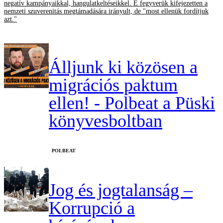
negatív kampányaikkal, hangulatkeltéseikkel. E fegyverük kifejezetten a
nemzeti szuverenitás megtámadására irányult, de "most ellenük fordítjuk
azt."
Álljunk ki közösen a
migrációs paktum
ellen! - Polbeat a Püski
könyvesboltban
‎POLBEAT
Jog és jogtalanság –
Korrupció a