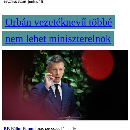
június 16.
MAGYAR UGAR
Orbán vezetéknevű többé
nem lehet miniszterelnök
BB
Bálint Botond
június 16.
MAGYAR UGAR