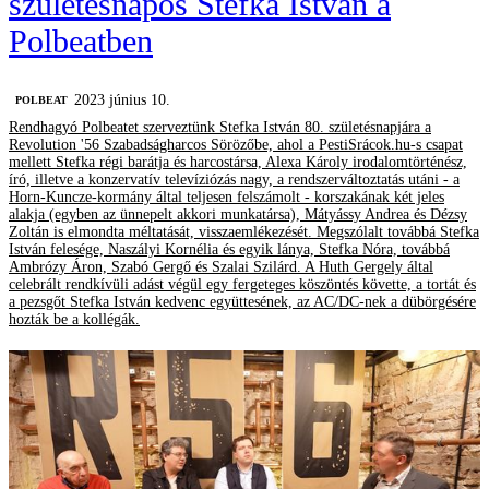
születésnapos Stefka István a
Polbeatben
2023 június 10.
‎POLBEAT
Rendhagyó Polbeatet szerveztünk Stefka István 80. születésnapjára a
Revolution '56 Szabadságharcos Sörözőbe, ahol a PestiSrácok.hu-s csapat
mellett Stefka régi barátja és harcostársa, Alexa Károly irodalomtörténész,
író, illetve a konzervatív televíziózás nagy, a rendszerváltoztatás utáni - a
Horn-Kuncze-kormány által teljesen felszámolt - korszakának két jeles
alakja (egyben az ünnepelt akkori munkatársa), Mátyássy Andrea és Dézsy
Zoltán is elmondta méltatását, visszaemlékezését. Megszólalt továbbá Stefka
István felesége, Naszályi Kornélia és egyik lánya, Stefka Nóra, továbbá
Ambrózy Áron, Szabó Gergő és Szalai Szilárd. A Huth Gergely által
celebrált rendkívüli adást végül egy fergeteges köszöntés követte, a tortát és
a pezsgőt Stefka István kedvenc együttesének, az AC/DC-nek a dübörgésére
hozták be a kollégák.