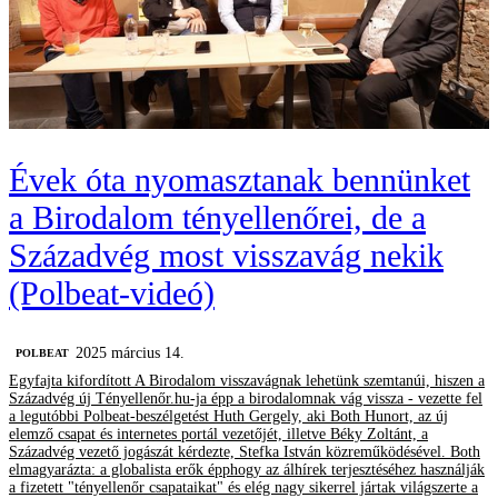
Évek óta nyomasztanak bennünket
a Birodalom tényellenőrei, de a
Századvég most visszavág nekik
(Polbeat-videó)
2025 március 14.
‎POLBEAT
Egyfajta kifordított A Birodalom visszavágnak lehetünk szemtanúi, hiszen a
Századvég új Tényellenőr.hu-ja épp a birodalomnak vág vissza - vezette fel
a legutóbbi Polbeat-beszélgetést Huth Gergely, aki Both Hunort, az új
elemző csapat és internetes portál vezetőjét, illetve Béky Zoltánt, a
Századvég vezető jogászát kérdezte, Stefka István közreműködésével. Both
elmagyarázta: a globalista erők épphogy az álhírek terjesztéséhez használják
a fizetett "tényellenőr csapataikat" és elég nagy sikerrel jártak világszerte a