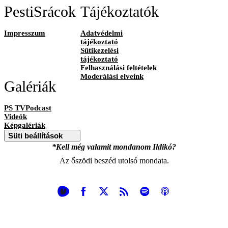
PestiSrácok
Tájékoztatók
Impresszum
Adatvédelmi
tájékoztató
Sütikezelési
tájékoztató
Felhasználási feltételek
Moderálási elveink
Galériák
PS TVPodcast
Videók
Képgalériák
Süti beállítások
*Kell még valamit mondanom Ildikó?
Az őszödi beszéd utolsó mondata.