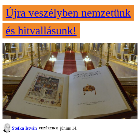
Újra veszélyben nemzetünk
és hitvallásunk!
Stefka István
június 14.
VEZÉRCIKK