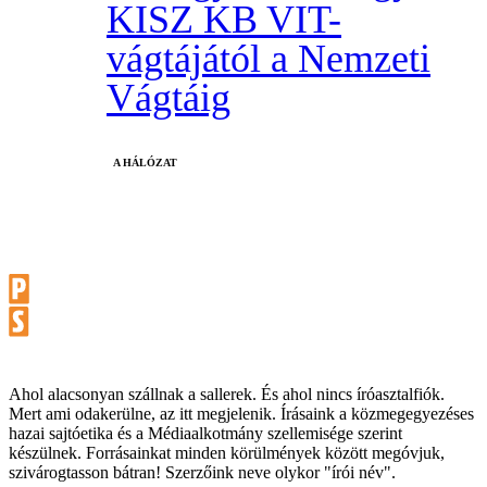
KISZ KB VIT-
vágtájától a Nemzeti
Vágtáig
A HÁLÓZAT
Ahol alacsonyan szállnak a sallerek. És ahol nincs íróasztalfiók.
Mert ami odakerülne, az itt megjelenik. Írásaink a közmegegyezéses
hazai sajtóetika és a Médiaalkotmány szellemisége szerint
készülnek. Forrásainkat minden körülmények között megóvjuk,
szivárogtasson bátran! Szerzőink neve olykor "írói név".