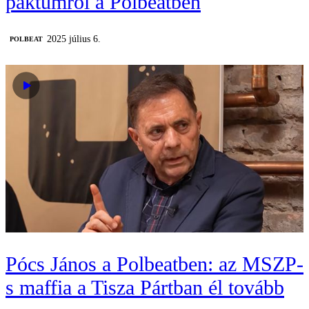
paktumról a Polbeatben
2025 július 6.
‎POLBEAT
Pócs János a Polbeatben: az MSZP-
s maffia a Tisza Pártban él tovább