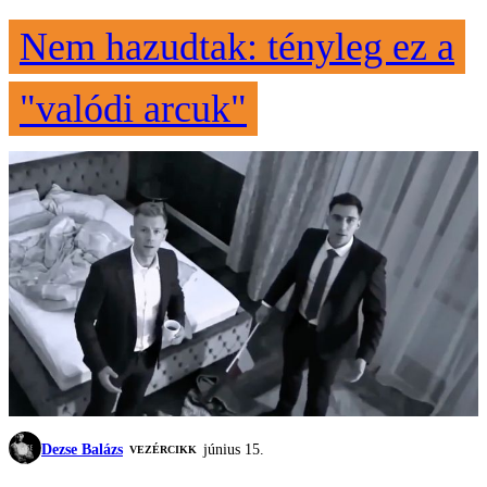
Nem hazudtak: tényleg ez a
"valódi arcuk"
Dezse Balázs
június 15.
VEZÉRCIKK