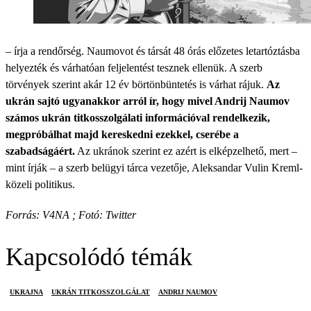
– írja a rendőrség. Naumovot és társát 48 órás előzetes letartóztásba
helyezték és várhatóan feljelentést tesznek ellenük. A szerb
törvények szerint akár 12 év börtönbüntetés is várhat rájuk.
Az
ukrán sajtó ugyanakkor arról ír, hogy mivel Andrij Naumov
számos ukrán titkosszolgálati információval rendelkezik,
megpróbálhat majd kereskedni ezekkel, cserébe a
szabadságáért.
Az ukránok szerint ez azért is elképzelhető, mert –
mint írják – a szerb belügyi tárca vezetője, Aleksandar Vulin Kreml-
közeli politikus.
Forrás: V4NA ; Fotó: Twitter
Kapcsolódó témák
UKRAJNA
UKRÁN TITKOSSZOLGÁLAT
ANDRIJ NAUMOV