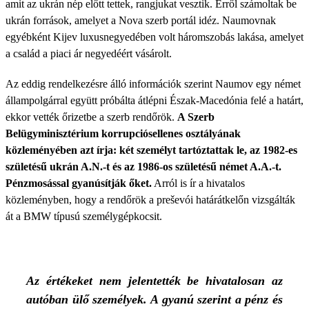
amit az ukrán nép előtt tettek, rangjukat vesztik. Erről számoltak be
ukrán források, amelyet a Nova szerb portál idéz. Naumovnak
egyébként Kijev luxusnegyedében volt háromszobás lakása, amelyet
a család a piaci ár negyedéért vásárolt.
Az eddig rendelkezésre álló információk szerint Naumov egy német
állampolgárral együtt próbálta átlépni Észak-Macedónia felé a határt,
ekkor vették őrizetbe a szerb rendőrök.
A Szerb
Belügyminisztérium korrupciósellenes osztályának
közleményében azt írja: két személyt tartóztattak le, az 1982-es
születésű ukrán A.N.-t és az 1986-os születésű német A.A.-t.
Pénzmosással gyanúsítják őket.
Arról is ír a hivatalos
közleményben, hogy a rendőrök a preševói határátkelőn vizsgálták
át a BMW típusú személygépkocsit.
Az értékeket nem jelentették be hivatalosan az
autóban ülő személyek. A gyanú szerint a pénz és