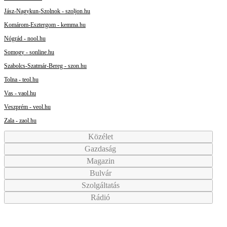
Jász-Nagykun-Szolnok - szoljon.hu
Komárom-Esztergom - kemma.hu
Nógrád - nool.hu
Somogy - sonline.hu
Szabolcs-Szatmár-Bereg - szon.hu
Tolna - teol.hu
Vas - vaol.hu
Veszprém - veol.hu
Zala - zaol.hu
Közélet
Gazdaság
Magazin
Bulvár
Szolgáltatás
Rádió