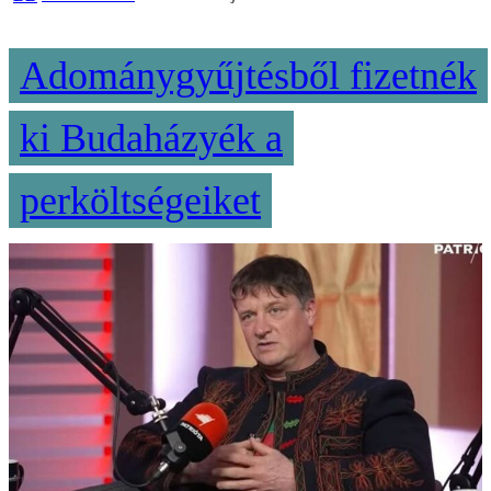
Adománygyűjtésből fizetnék
ki Budaházyék a
perköltségeiket