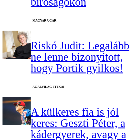
bíróságokon
MAGYAR UGAR
Riskó Judit: Legalább
ne lenne bizonyított,
hogy Portik gyilkos!
AZ ALVILÁG TITKAI
A külkeres fia is jól
keres: Geszti Péter, a
kádergyerek, avagy a