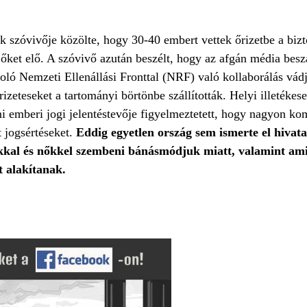
szóvivője közölte, hogy 30-40 embert vettek őrizetbe a biz
k őket elő. A szóvivő azután beszélt, hogy az afgán média bes
rcoló Nemzeti Ellenállási Fronttal (NRF) való kollaborálás vád
zeteseket a tartományi börtönbe szállították. Helyi illetékesek
i emberi jogi jelentéstevője figyelmeztetett, hogy nagyon ko
 jogsértéseket.
Eddig egyetlen ország sem ismerte el hivatal
kkal és nőkkel szembeni bánásmódjuk miatt, valamint am
t alakítanak.