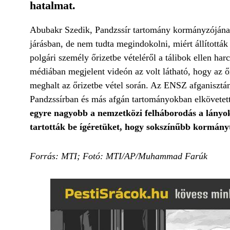
hatalmat.
Abubakr Szedik, Pandzssír tartomány kormányzójának 
járásban, de nem tudta megindokolni, miért állítottá
polgári személy őrizetbe vételéről a tálibok ellen ha
médiában megjelent videón az volt látható, hogy az őri
meghalt az őrizetbe vétel során. Az ENSZ afganisztán
Pandzssírban és más afgán tartományokban elkövetett
egyre nagyobb a nemzetközi felháborodás a lányo
tartották be ígéretüket, hogy sokszínűbb kormány
Forrás: MTI; Fotó: MTI/AP/Muhammad Farúk