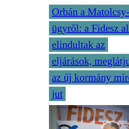
Orbán a Matolcsy
ügyről: a Fidesz al
elindultak az
eljárások, meglátj
az új kormány mir
jut