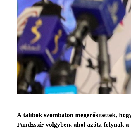
A tálibok szombaton megerősítették, hogy
Pandzssír-völgyben, ahol azóta folynak a