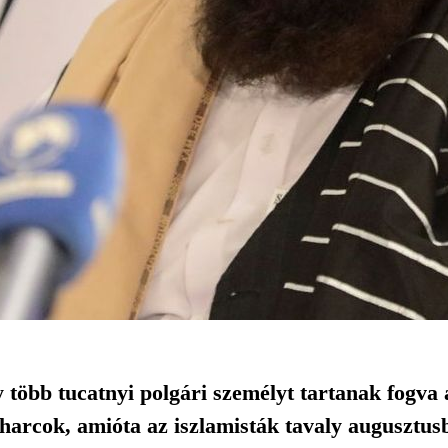
 több tucatnyi polgári személyt tartanak fogva 
 harcok, amióta az iszlamisták tavaly augusztus