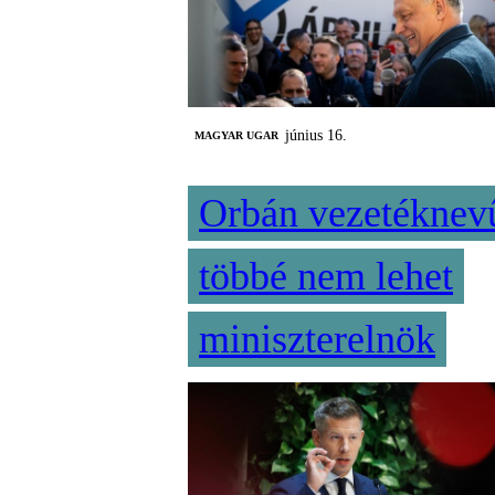
június 16.
MAGYAR UGAR
Orbán vezetéknev
többé nem lehet
miniszterelnök