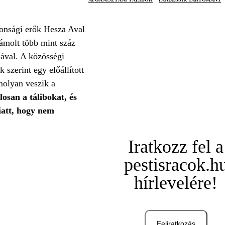
tonsági erők Hesza Aval
zámolt több mint száz
jával. A közösségi
 szerint egy előállított
molyan veszik a
osan a tálibokat, és
iatt, hogy nem
Iratkozz fel a
pestisracok.h
hírlevelére!
Feliratkozás