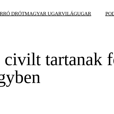
RRÓ DRÓT
MAGYAR UGAR
VILÁGUGAR
PO
civilt tartanak 
lgyben