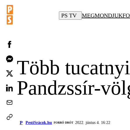
PS TV
MEGMONDJUK
FO
Több tucatnyi 
Pandzssír-vö
P
PestiSrácok.hu
2022. június 4. 16:22
FORRÓ DRÓT