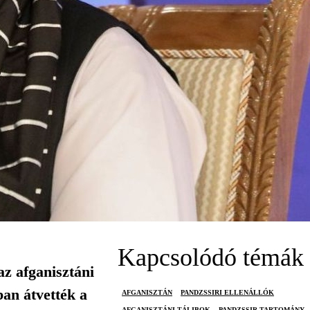
Kapcsolódó témák
az afganisztáni
ban átvették a
AFGANISZTÁN
PANDZSSIRI ELLENÁLLÓK
AFGANISZTÁNI TÁLIBOK
PANDZSSIR TARTOMÁNY