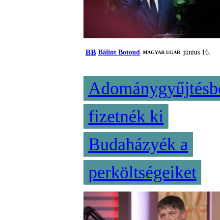
BB
Bálint Botond
június 16.
MAGYAR UGAR
Adománygyűjtésb
fizetnék ki
Budaházyék a
perköltségeiket