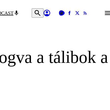
DCAST
fogva a tálibok a