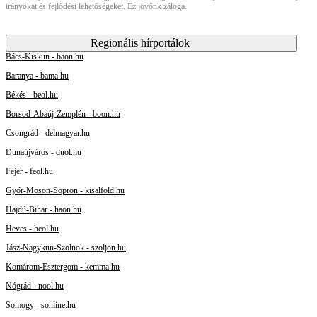
irányokat és fejlődési lehetőségeket. Ez jövőnk záloga.
Regionális hírportálok
Bács-Kiskun - baon.hu
Baranya - bama.hu
Békés - beol.hu
Borsod-Abaúj-Zemplén - boon.hu
Csongrád - delmagyar.hu
Dunaújváros - duol.hu
Fejér - feol.hu
Győr-Moson-Sopron - kisalfold.hu
Hajdú-Bihar - haon.hu
Heves - heol.hu
Jász-Nagykun-Szolnok - szoljon.hu
Komárom-Esztergom - kemma.hu
Nógrád - nool.hu
Somogy - sonline.hu