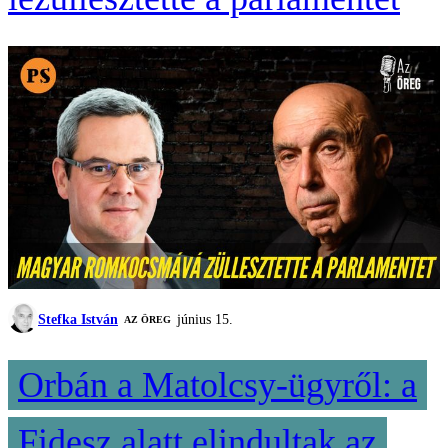
Stefka István
június 15.
AZ ÖREG
Orbán a Matolcsy-ügyről: a
Fidesz alatt elindultak az