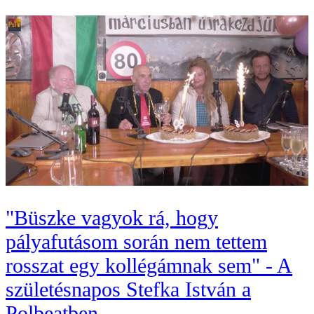
"Büszke vagyok rá, hogy
pályafutásom során nem tettem
rosszat egy kollégámnak sem" - A
születésnapos Stefka István a
Polbeatben