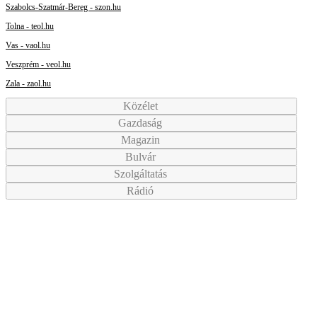
Szabolcs-Szatmár-Bereg - szon.hu
Tolna - teol.hu
Vas - vaol.hu
Veszprém - veol.hu
Zala - zaol.hu
Közélet
Gazdaság
Magazin
Bulvár
Szolgáltatás
Rádió