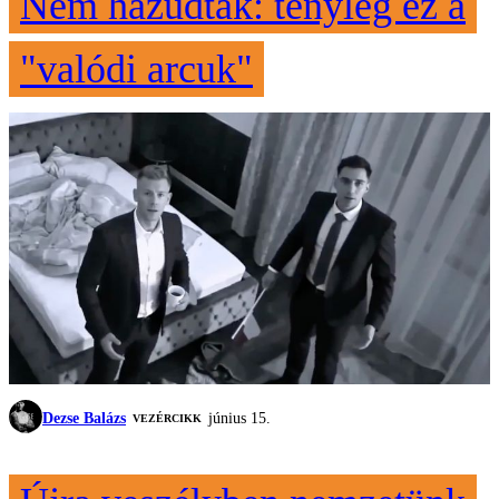
Nem hazudtak: tényleg ez a
"valódi arcuk"
Dezse Balázs
június 15.
VEZÉRCIKK