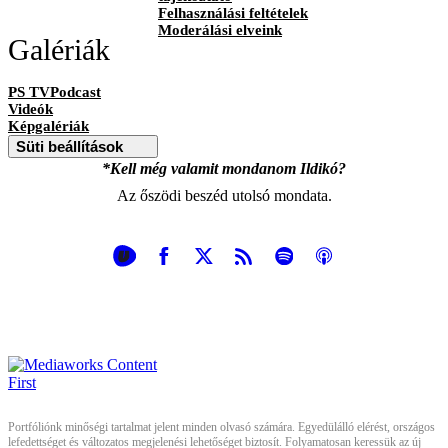
Felhasználási feltételek
Moderálási elveink
Galériák
PS TVPodcast
Videók
Képgalériák
Süti beállítások
*Kell még valamit mondanom Ildikó?
Az őszödi beszéd utolsó mondata.
Portfóliónk minőségi tartalmat jelent minden olvasó számára. Egyedülálló elérést, országos
lefedettséget és változatos megjelenési lehetőséget biztosít. Folyamatosan keressük az új