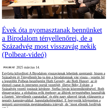
Évek óta nyomasztanak bennünket
a Birodalom tényellenőrei, de a
Századvég most visszavág nekik
(Polbeat-videó)
2025 március 14.
‎POLBEAT
Egyfajta kifordított A Birodalom visszavágnak lehetünk szemtanúi, hiszen a
Századvég új Tényellenőr.hu-ja épp a birodalomnak vág vissza - vezette fel
a legutóbbi Polbeat-beszélgetést Huth Gergely, aki Both Hunort, az új
elemző csapat és internetes portál vezetőjét, illetve Béky Zoltánt, a
Századvég vezető jogászát kérdezte, Stefka István közreműködésével. Both
elmagyarázta: a globalista erők épphogy az álhírek terjesztéséhez használják
a fizetett "tényellenőr csapataikat" és elég nagy sikerrel jártak világszerte a
negatív kampányaikkal, hangulatkeltéseikkel. E fegyverük kifejezetten a
nemzeti szuverenitás megtámadására irányult, de "most ellenük fordítjuk