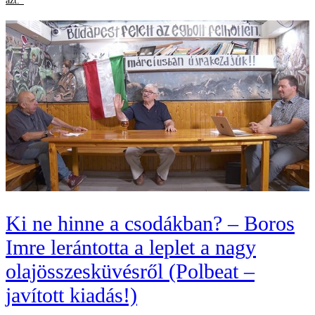
azt."
Ki ne hinne a csodákban? – Boros
Imre lerántotta a leplet a nagy
olajösszesküvésről (Polbeat –
javított kiadás!)