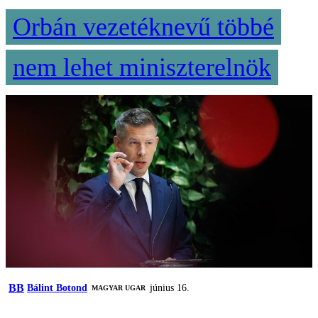
Orbán vezetéknevű többé
nem lehet miniszterelnök
BB
Bálint Botond
június 16.
MAGYAR UGAR