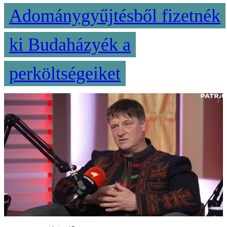
Adománygyűjtésből fizetnék
ki Budaházyék a
perköltségeiket