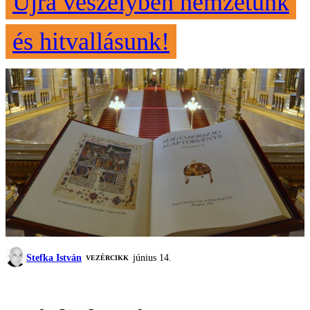
Újra veszélyben nemzetünk
és hitvallásunk!
Stefka István
június 14.
VEZÉRCIKK