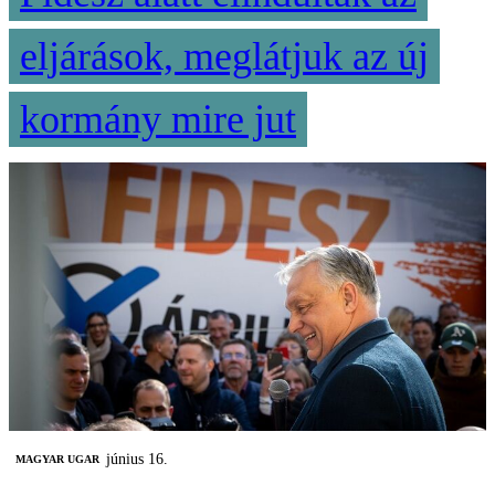
eljárások, meglátjuk az új
kormány mire jut
június 16.
MAGYAR UGAR