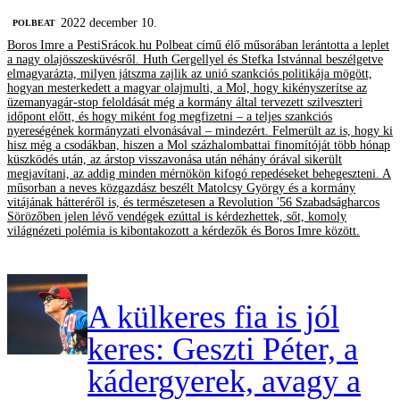
2022 december 10.
‎POLBEAT
Boros Imre a PestiSrácok.hu Polbeat című élő műsorában lerántotta a leplet
a nagy olajösszesküvésről. Huth Gergellyel és Stefka Istvánnal beszélgetve
elmagyarázta, milyen játszma zajlik az unió szankciós politikája mögött,
hogyan mesterkedett a magyar olajmulti, a Mol, hogy kikényszerítse az
üzemanyagár-stop feloldását még a kormány által tervezett szilveszteri
időpont előtt, és hogy miként fog megfizetni – a teljes szankciós
nyereségének kormányzati elvonásával – mindezért. Felmerült az is, hogy ki
hisz még a csodákban, hiszen a Mol százhalombattai finomítóját több hónap
küszködés után, az árstop visszavonása után néhány órával sikerült
megjavítani, az addig minden mérnökön kifogó repedéseket behegeszteni. A
műsorban a neves közgazdász beszélt Matolcsy György és a kormány
vitájának hátteréről is, és természetesen a Revolution '56 Szabadságharcos
Sörözőben jelen lévő vendégek ezúttal is kérdezhettek, sőt, komoly
világnézeti polémia is kibontakozott a kérdezők és Boros Imre között.
A külkeres fia is jól
keres: Geszti Péter, a
kádergyerek, avagy a