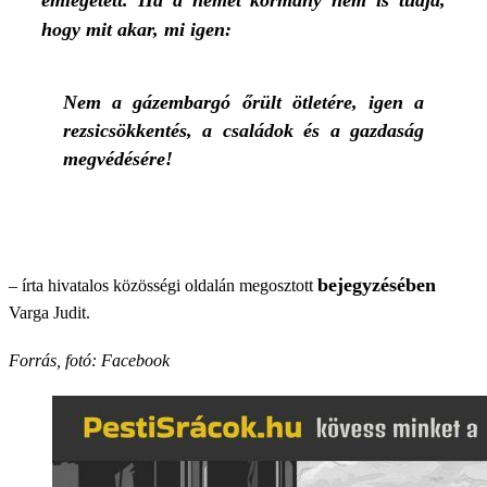
emlegetett. Ha a német kormány nem is tudja,
hogy mit akar, mi igen:
Nem a gázembargó őrült ötletére, igen a
rezsicsökkentés, a családok és a gazdaság
megvédésére!
bejegyzésében
– írta hivatalos közösségi oldalán megosztott
Varga Judit.
Forrás, fotó: Facebook