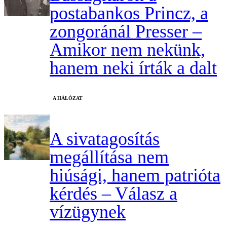
postabankos Princz, a
zongoránál Presser –
Amikor nem nekünk,
hanem neki írták a dalt
A HÁLÓZAT
A sivatagosítás
megállítása nem
hiúsági, hanem patrióta
kérdés – Válasz a
vízügynek