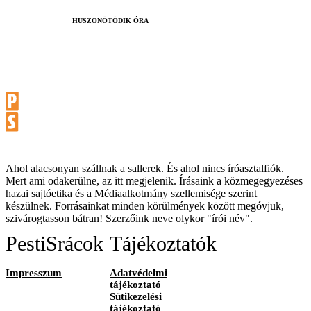
HUSZONÖTÖDIK ÓRA
Ahol alacsonyan szállnak a sallerek. És ahol nincs íróasztalfiók.
Mert ami odakerülne, az itt megjelenik. Írásaink a közmegegyezéses
hazai sajtóetika és a Médiaalkotmány szellemisége szerint
készülnek. Forrásainkat minden körülmények között megóvjuk,
szivárogtasson bátran! Szerzőink neve olykor "írói név".
PestiSrácok
Tájékoztatók
Impresszum
Adatvédelmi
tájékoztató
Sütikezelési
tájékoztató