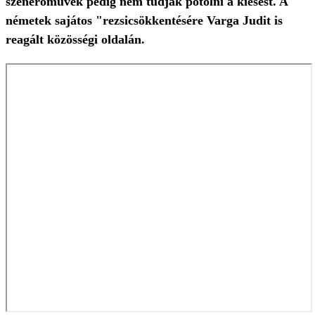
szénerőművek pedig nem tudják pótolni a kiesést. A
németek sajátos "rezsicsökkentésére Varga Judit is
reagált közösségi oldalán.