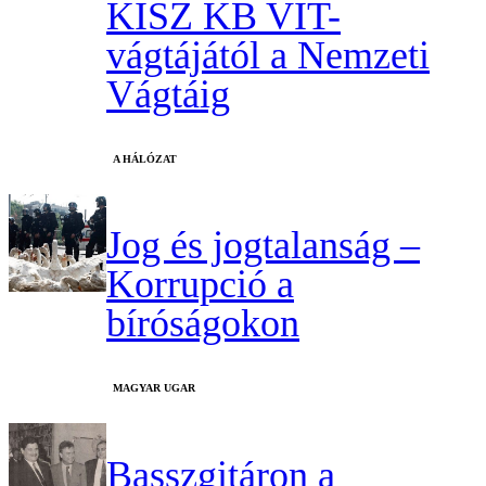
KISZ KB VIT-
vágtájától a Nemzeti
Vágtáig
A HÁLÓZAT
Jog és jogtalanság –
Korrupció a
bíróságokon
MAGYAR UGAR
Basszgitáron a