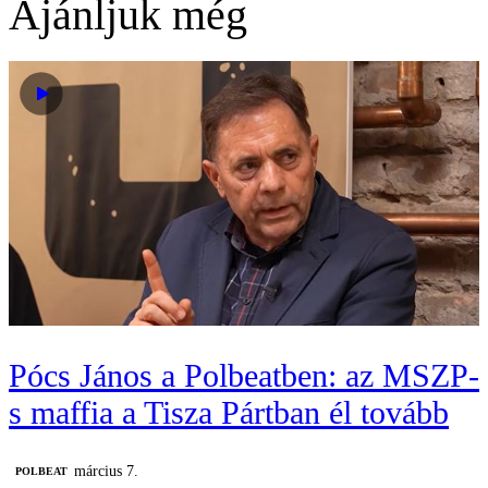
Ajánljuk még
Pócs János a Polbeatben: az MSZP-
s maffia a Tisza Pártban él tovább
március 7.
‎POLBEAT