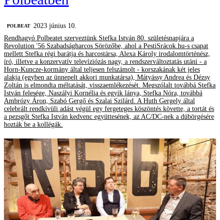
2023 június 10.
‎POLBEAT
Rendhagyó Polbeatet szerveztünk Stefka István 80. születésnapjára a
Revolution '56 Szabadságharcos Sörözőbe, ahol a PestiSrácok.hu-s csapat
mellett Stefka régi barátja és harcostársa, Alexa Károly irodalomtörténész,
író, illetve a konzervatív televíziózás nagy, a rendszerváltoztatás utáni - a
Horn-Kuncze-kormány által teljesen felszámolt - korszakának két jeles
alakja (egyben az ünnepelt akkori munkatársa), Mátyássy Andrea és Dézsy
Zoltán is elmondta méltatását, visszaemlékezését. Megszólalt továbbá Stefka
István felesége, Naszályi Kornélia és egyik lánya, Stefka Nóra, továbbá
Ambrózy Áron, Szabó Gergő és Szalai Szilárd. A Huth Gergely által
celebrált rendkívüli adást végül egy fergeteges köszöntés követte, a tortát és
a pezsgőt Stefka István kedvenc együttesének, az AC/DC-nek a dübörgésére
hozták be a kollégák.