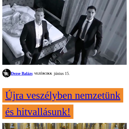
Dezse Balázs
június 15.
VEZÉRCIKK
Újra veszélyben nemzetünk
és hitvallásunk!