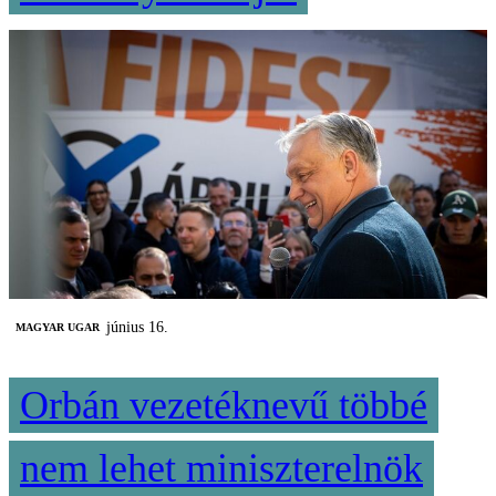
június 16.
MAGYAR UGAR
Orbán vezetéknevű többé
nem lehet miniszterelnök