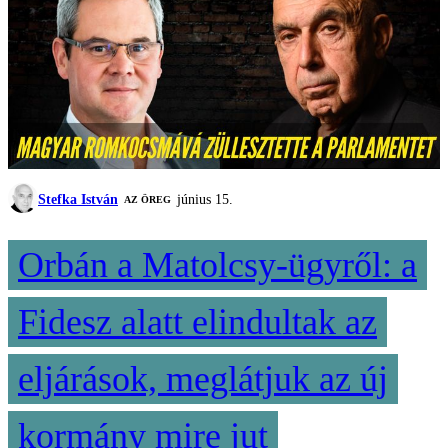
Stefka István
június 15.
AZ ÖREG
Orbán a Matolcsy-ügyről: a
Fidesz alatt elindultak az
eljárások, meglátjuk az új
kormány mire jut