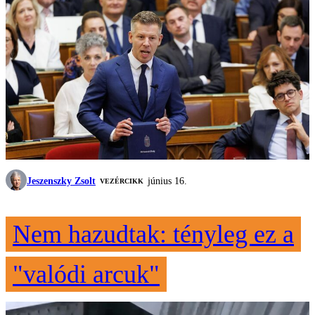
Jeszenszky Zsolt
június 16.
VEZÉRCIKK
Nem hazudtak: tényleg ez a
"valódi arcuk"