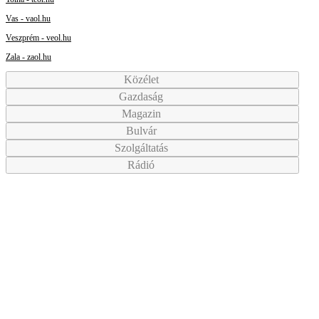
Vas - vaol.hu
Veszprém - veol.hu
Zala - zaol.hu
Közélet
Gazdaság
Magazin
Bulvár
Szolgáltatás
Rádió