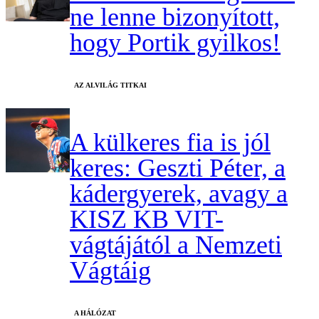
ne lenne bizonyított,
hogy Portik gyilkos!
AZ ALVILÁG TITKAI
A külkeres fia is jól
keres: Geszti Péter, a
kádergyerek, avagy a
KISZ KB VIT-
vágtájától a Nemzeti
Vágtáig
A HÁLÓZAT