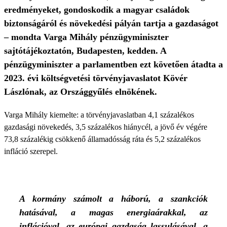
eredményeket, gondoskodik a magyar családok
biztonságáról és növekedési pályán tartja a gazdaságot
– mondta Varga Mihály pénzügyminiszter
sajtótájékoztatón, Budapesten, kedden. A
pénzügyminiszter a parlamentben ezt követően átadta a
2023. évi költségvetési törvényjavaslatot Kövér
Lászlónak, az Országgyűlés elnökének.
Varga Mihály kiemelte: a törvényjavaslatban 4,1 százalékos
gazdasági növekedés, 3,5 százalékos hiánycél, a jövő év végére
73,8 százalékig csökkenő államadósság ráta és 5,2 százalékos
infláció szerepel.
A kormány számolt a háború, a szankciók
hatásával, a magas energiaárakkal, az
inflációval, az európai gazdaság lassulásával, a