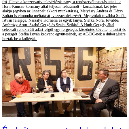
író, illetve a konzervatív televíziózás nagy, a rendszerváltoztatás utáni - a
Horn-Kuncze-kormány által teljesen felszámolt - korszakának két jeles
alakja (egyben az ünnepelt akkori munkatársa), Mátyássy Andrea és Dézsy
Zoltán is elmondta méltatását, visszaemlékezését. Megszólalt továbbá Stefka
István felesége, Naszályi Kornélia és egyik lánya, Stefka Nóra, továbbá
Ambrózy Áron, Szabó Gergő és Szalai Szilárd. A Huth Gergely által
celebrált rendkívüli adást végül egy fergeteges köszöntés követte, a tortát és
a pezsgőt Stefka István kedvenc együttesének, az AC/DC-nek a dübörgésére
hozták be a kollégák.