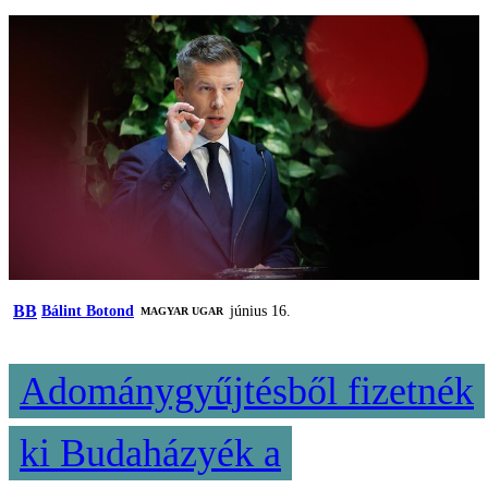
BB
Bálint Botond
június 16.
MAGYAR UGAR
Adománygyűjtésből fizetnék
ki Budaházyék a