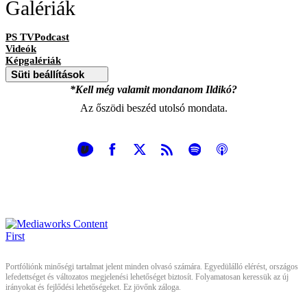
Galériák
PS TVPodcast
Videók
Képgalériák
Süti beállítások
*Kell még valamit mondanom Ildikó?
Az őszödi beszéd utolsó mondata.
Portfóliónk minőségi tartalmat jelent minden olvasó számára. Egyedülálló elérést, országos
lefedettséget és változatos megjelenési lehetőséget biztosít. Folyamatosan keressük az új
irányokat és fejlődési lehetőségeket. Ez jövőnk záloga.