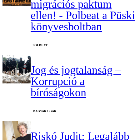
migrációs paktum
ellen! - Polbeat a Püski
könyvesboltban
‎POLBEAT
Jog és jogtalanság –
Korrupció a
bíróságokon
MAGYAR UGAR
Riskó Judit: Legalább