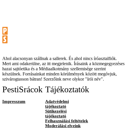
Ahol alacsonyan szállnak a sallerek. És ahol nincs íróasztalfiók.
Mert ami odakerülne, az itt megjelenik. Írásaink a közmegegyezéses
hazai sajtóetika és a Médiaalkotmány szellemisége szerint
készülnek. Forrásainkat minden körülmények között megóvjuk,
szivárogtasson bátran! Szerzőink neve olykor "írói név".
PestiSrácok
Tájékoztatók
Impresszum
Adatvédelmi
tájékoztató
Sütikezelési
tájékoztató
Felhasználási feltételek
Moderálási elveink