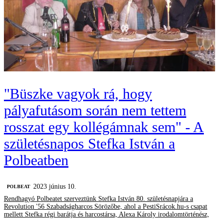
"Büszke vagyok rá, hogy
pályafutásom során nem tettem
rosszat egy kollégámnak sem" - A
születésnapos Stefka István a
Polbeatben
2023 június 10.
‎POLBEAT
Rendhagyó Polbeatet szerveztünk Stefka István 80. születésnapjára a
Revolution '56 Szabadságharcos Sörözőbe, ahol a PestiSrácok.hu-s csapat
mellett Stefka régi barátja és harcostársa, Alexa Károly irodalomtörténész,