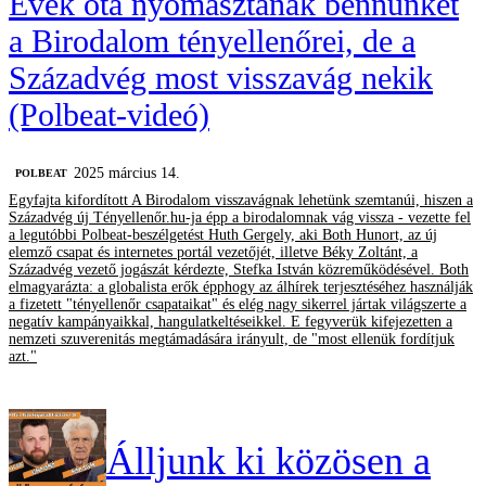
Évek óta nyomasztanak bennünket
a Birodalom tényellenőrei, de a
Századvég most visszavág nekik
(Polbeat-videó)
2025 március 14.
‎POLBEAT
Egyfajta kifordított A Birodalom visszavágnak lehetünk szemtanúi, hiszen a
Századvég új Tényellenőr.hu-ja épp a birodalomnak vág vissza - vezette fel
a legutóbbi Polbeat-beszélgetést Huth Gergely, aki Both Hunort, az új
elemző csapat és internetes portál vezetőjét, illetve Béky Zoltánt, a
Századvég vezető jogászát kérdezte, Stefka István közreműködésével. Both
elmagyarázta: a globalista erők épphogy az álhírek terjesztéséhez használják
a fizetett "tényellenőr csapataikat" és elég nagy sikerrel jártak világszerte a
negatív kampányaikkal, hangulatkeltéseikkel. E fegyverük kifejezetten a
nemzeti szuverenitás megtámadására irányult, de "most ellenük fordítjuk
azt."
Álljunk ki közösen a