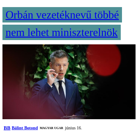
Orbán vezetéknevű többé
nem lehet miniszterelnök
BB
Bálint Botond
június 16.
MAGYAR UGAR