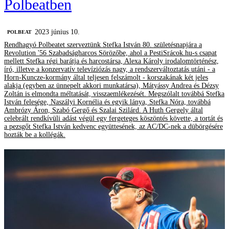
Polbeatben
2023 június 10.
‎POLBEAT
Rendhagyó Polbeatet szerveztünk Stefka István 80. születésnapjára a
Revolution '56 Szabadságharcos Sörözőbe, ahol a PestiSrácok.hu-s csapat
mellett Stefka régi barátja és harcostársa, Alexa Károly irodalomtörténész,
író, illetve a konzervatív televíziózás nagy, a rendszerváltoztatás utáni - a
Horn-Kuncze-kormány által teljesen felszámolt - korszakának két jeles
alakja (egyben az ünnepelt akkori munkatársa), Mátyássy Andrea és Dézsy
Zoltán is elmondta méltatását, visszaemlékezését. Megszólalt továbbá Stefka
István felesége, Naszályi Kornélia és egyik lánya, Stefka Nóra, továbbá
Ambrózy Áron, Szabó Gergő és Szalai Szilárd. A Huth Gergely által
celebrált rendkívüli adást végül egy fergeteges köszöntés követte, a tortát és
a pezsgőt Stefka István kedvenc együttesének, az AC/DC-nek a dübörgésére
hozták be a kollégák.