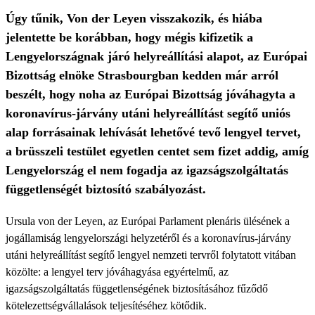
Úgy tűnik, Von der Leyen visszakozik, és hiába
jelentette be korábban, hogy mégis kifizetik a
Lengyelországnak járó helyreállítási alapot, az Európai
Bizottság elnöke Strasbourgban kedden már arról
beszélt, hogy noha az Európai Bizottság jóváhagyta a
koronavírus-járvány utáni helyreállítást segítő uniós
alap forrásainak lehívását lehetővé tevő lengyel tervet,
a brüsszeli testület egyetlen centet sem fizet addig, amíg
Lengyelország el nem fogadja az igazságszolgáltatás
függetlenségét biztosító szabályozást.
Ursula von der Leyen, az Európai Parlament plenáris ülésének a
jogállamiság lengyelországi helyzetéről és a koronavírus-járvány
utáni helyreállítást segítő lengyel nemzeti tervről folytatott vitában
közölte: a lengyel terv jóváhagyása egyértelmű, az
igazságszolgáltatás függetlenségének biztosításához fűződő
kötelezettségvállalások teljesítéséhez kötődik.