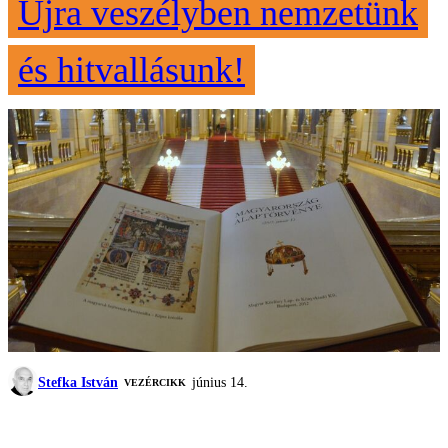
Újra veszélyben nemzetünk
és hitvallásunk!
Stefka István
június 14.
VEZÉRCIKK