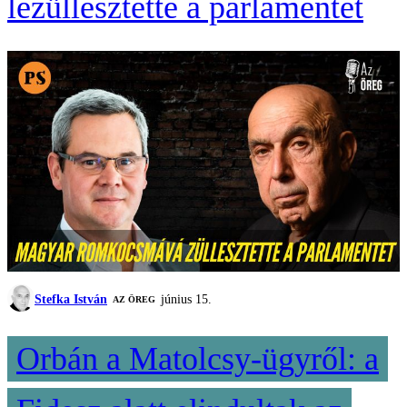
lezüllesztette a parlamentet
Stefka István
június 15.
AZ ÖREG
Orbán a Matolcsy-ügyről: a