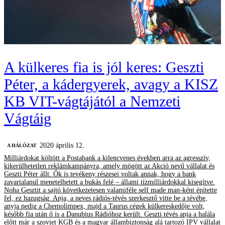
A külkeres fia is jól keres: Geszti
Péter, a kádergyerek, avagy a KISZ
KB VIT-vágtájától a Nemzeti
Vágtáig
2020 április 12.
A HÁLÓZAT
Milliárdokat költött a Postabank a kilencvenes években arra az agresszív,
kikerülhetetlen reklámkampányra, amely mögött az Akció nevű vállalat és
Geszti Péter állt. Ők is tevékeny részesei voltak annak, hogy a bank
zavartalanul menetelhetett a bukás felé – állami tízmilliárdokkal kisegítve.
Noha Gesztit a sajtó következetesen valamiféle self made man-ként építette
fel, ez hazugság. Apja, a neves rádiós-tévés szerkesztő vitte be a tévébe,
anyja pedig a Chemolimpex, majd a Taurus cégek külkereskedője volt,
később fia után ő is a Danubius Rádióhoz került. Geszti tévés apja a halála
előtt már a szovjet KGB és a magyar állambiztonság alá tartozó IPV vállalat