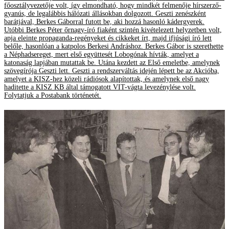
főosztályvezetője volt, így elmondható, hogy mindkét felmenője hírszerző-
gyanús, de legalábbis hálózati állásokban dolgozott. Geszti zenészként
barátjával, Berkes Gáborral futott be, aki hozzá hasonló kádergyerek.
Utóbbi Berkes Péter őrnagy-író fiaként szintén kivételezett helyzetben volt,
apja eleinte propaganda-regényeket és cikkeket írt, majd ifjúsági író lett
belőle, hasonlóan a katpolos Berkesi Andráshoz. Berkes Gábor is szerethette
a Néphadsereget, mert első együttesét Lobogónak hívták, amelyet a
katonaság lapjában mutattak be. Utána kezdett az Első emeletbe, amelynek
szövegírója Geszti lett. Geszti a rendszerváltás idején lépett be az Akcióba,
amelyet a KISZ-hez közeli rádiósok alapítottak, és amelynek első nagy
haditette a KISZ KB által támogatott VIT-vágta levezénylése volt.
Folytatjuk a Postabank történetét.