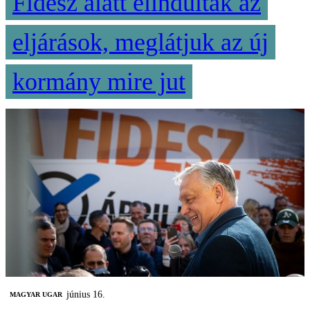
Fidesz alatt elindultak az
eljárások, meglátjuk az új
kormány mire jut
június 16.
MAGYAR UGAR