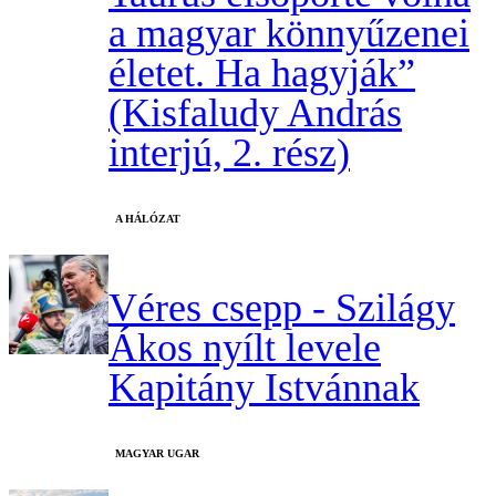
a magyar könnyűzenei
életet. Ha hagyják”
(Kisfaludy András
interjú, 2. rész)
A HÁLÓZAT
Véres csepp - Szilágy
Ákos nyílt levele
Kapitány Istvánnak
MAGYAR UGAR