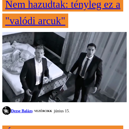
Nem hazudtak: tényleg ez a
"valódi arcuk"
Dezse Balázs
június 15.
VEZÉRCIKK