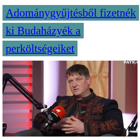
Adománygyűjtésből fizetnék
ki Budaházyék a
perköltségeiket