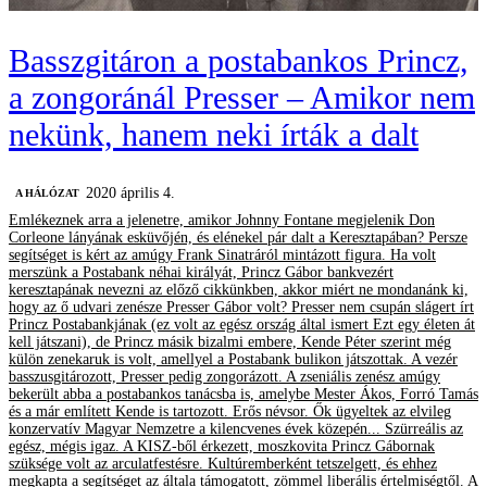
Basszgitáron a postabankos Princz,
a zongoránál Presser – Amikor nem
nekünk, hanem neki írták a dalt
2020 április 4.
A HÁLÓZAT
Emlékeznek arra a jelenetre, amikor Johnny Fontane megjelenik Don
Corleone lányának esküvőjén, és elénekel pár dalt a Keresztapában? Persze
segítséget is kért az amúgy Frank Sinatráról mintázott figura. Ha volt
merszünk a Postabank néhai királyát, Princz Gábor bankvezért
keresztapának nevezni az előző cikkünkben, akkor miért ne mondanánk ki,
hogy az ő udvari zenésze Presser Gábor volt? Presser nem csupán slágert írt
Princz Postabankjának (ez volt az egész ország által ismert Ezt egy életen át
kell játszani), de Princz másik bizalmi embere, Kende Péter szerint még
külön zenekaruk is volt, amellyel a Postabank bulikon játszottak. A vezér
basszusgitározott, Presser pedig zongorázott. A zseniális zenész amúgy
bekerült abba a postabankos tanácsba is, amelybe Mester Ákos, Forró Tamás
és a már említett Kende is tartozott. Erős névsor. Ők ügyeltek az elvileg
konzervatív Magyar Nemzetre a kilencvenes évek közepén... Szürreális az
egész, mégis igaz. A KISZ-ből érkezett, moszkovita Princz Gábornak
szüksége volt az arculatfestésre. Kultúremberként tetszelgett, és ehhez
megkapta a segítséget az általa támogatott, zömmel liberális értelmiségtől. A