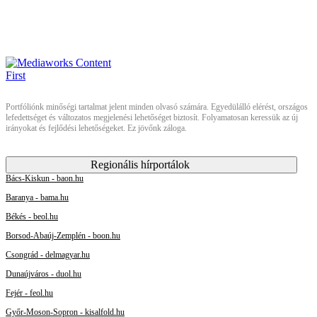
Portfóliónk minőségi tartalmat jelent minden olvasó számára. Egyedülálló elérést, országos
lefedettséget és változatos megjelenési lehetőséget biztosít. Folyamatosan keressük az új
irányokat és fejlődési lehetőségeket. Ez jövőnk záloga.
Regionális hírportálok
Bács-Kiskun - baon.hu
Baranya - bama.hu
Békés - beol.hu
Borsod-Abaúj-Zemplén - boon.hu
Csongrád - delmagyar.hu
Dunaújváros - duol.hu
Fejér - feol.hu
Győr-Moson-Sopron - kisalfold.hu