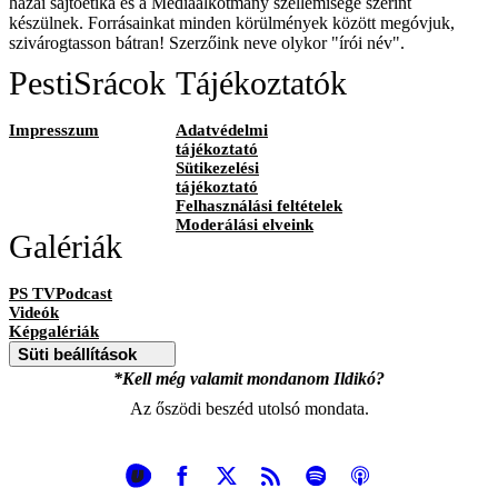
hazai sajtóetika és a Médiaalkotmány szellemisége szerint
készülnek. Forrásainkat minden körülmények között megóvjuk,
szivárogtasson bátran! Szerzőink neve olykor "írói név".
PestiSrácok
Tájékoztatók
Impresszum
Adatvédelmi
tájékoztató
Sütikezelési
tájékoztató
Felhasználási feltételek
Moderálási elveink
Galériák
PS TVPodcast
Videók
Képgalériák
Süti beállítások
*Kell még valamit mondanom Ildikó?
Az őszödi beszéd utolsó mondata.