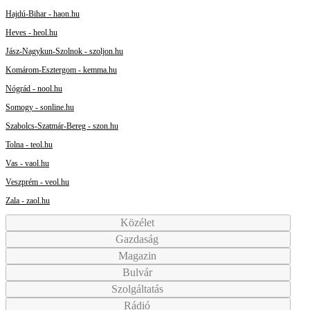
Hajdú-Bihar - haon.hu
Heves - heol.hu
Jász-Nagykun-Szolnok - szoljon.hu
Komárom-Esztergom - kemma.hu
Nógrád - nool.hu
Somogy - sonline.hu
Szabolcs-Szatmár-Bereg - szon.hu
Tolna - teol.hu
Vas - vaol.hu
Veszprém - veol.hu
Zala - zaol.hu
Közélet
Gazdaság
Magazin
Bulvár
Szolgáltatás
Rádió