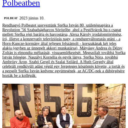
Polbeatben
2023 június 10.
‎POLBEAT
Rendhagyó Polbeatet szerveztünk Stefka István 80. születésnapjára a
Revolution '56 Szabadságharcos Sörözőbe, ahol a PestiSrácok.hu-s csapat
mellett Stefka régi barátja és harcostársa, Alexa Károly irodalomtörténész,
író, illetve a konzervatív televíziózás nagy, a rendszerváltoztatás utáni - a
Horn-Kuncze-kormány által teljesen felszámolt - korszakának két jeles
alakja (egyben az ünnepelt akkori munkatársa), Mátyássy Andrea és Dézsy
Zoltán is elmondta méltatását, visszaemlékezését. Megszólalt továbbá Stefka
István felesége, Naszályi Kornélia és egyik lánya, Stefka Nóra, továbbá
Ambrózy Áron, Szabó Gergő és Szalai Szilárd. A Huth Gergely által
celebrált rendkívüli adást végül egy fergeteges köszöntés követte, a tortát és
a pezsgőt Stefka István kedvenc együttesének, az AC/DC-nek a dübörgésére
hozták be a kollégák.