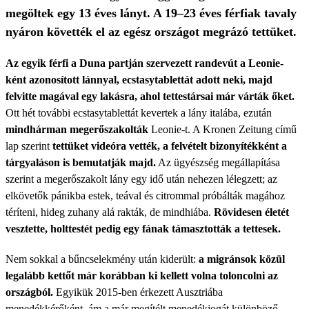
megöltek egy 13 éves lányt. A 19–23 éves férfiak tavaly
nyáron követték el az egész országot megrázó tettüket.
Az egyik férfi a Duna partján szervezett randevút a Leonie-
ként azonosított lánnyal, ecstasytablettát adott neki, majd
felvitte magával egy lakásra, ahol tettestársai már várták őket.
Ott hét további ecstasytablettát kevertek a lány italába, ezután
mindhárman megerőszakolták
Leonie-t. A Kronen Zeitung című
lap szerint
tettüket videóra vették, a felvételt bizonyítékként a
tárgyaláson is bemutatják majd.
Az ügyészség megállapítása
szerint a megerőszakolt lány egy idő után nehezen lélegzett; az
elkövetők pánikba estek, teával és citrommal próbálták magához
téríteni, hideg zuhany alá rakták, de mindhiába.
Rövidesen életét
vesztette, holttestét pedig egy fának támasztották a tettesek.
Nem sokkal a bűncselekmény után kiderült:
a migránsok közül
legalább kettőt már korábban ki kellett volna toloncolni az
országból.
Egyikük 2015-ben érkezett Ausztriába
menedékkérőként, ám a már megítélt menedékjogát különböző