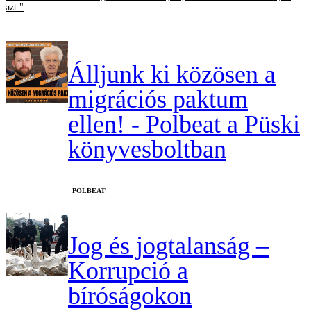
azt."
Álljunk ki közösen a
migrációs paktum
ellen! - Polbeat a Püski
könyvesboltban
‎POLBEAT
Jog és jogtalanság –
Korrupció a
bíróságokon