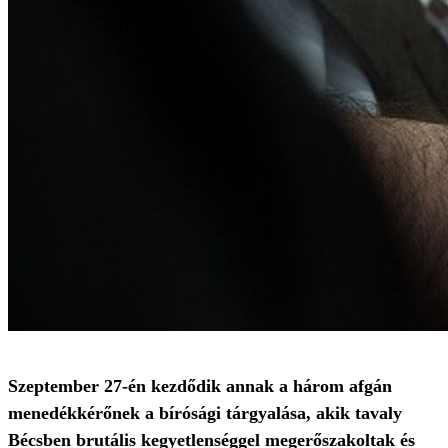
Szeptember 27-én kezdődik annak a három afgán
menedékkérőnek a bírósági tárgyalása, akik tavaly
Bécsben brutális kegyetlenséggel megerőszakoltak és