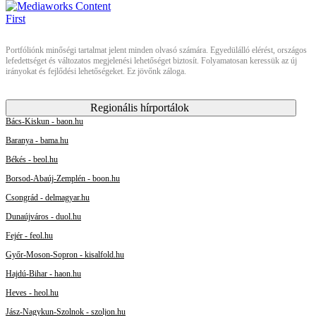
Portfóliónk minőségi tartalmat jelent minden olvasó számára. Egyedülálló elérést, országos
lefedettséget és változatos megjelenési lehetőséget biztosít. Folyamatosan keressük az új
irányokat és fejlődési lehetőségeket. Ez jövőnk záloga.
Regionális hírportálok
Bács-Kiskun - baon.hu
Baranya - bama.hu
Békés - beol.hu
Borsod-Abaúj-Zemplén - boon.hu
Csongrád - delmagyar.hu
Dunaújváros - duol.hu
Fejér - feol.hu
Győr-Moson-Sopron - kisalfold.hu
Hajdú-Bihar - haon.hu
Heves - heol.hu
Jász-Nagykun-Szolnok - szoljon.hu