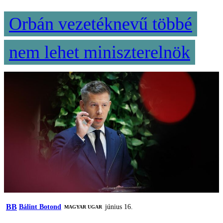
Orbán vezetéknevű többé
nem lehet miniszterelnök
BB
Bálint Botond
június 16.
MAGYAR UGAR