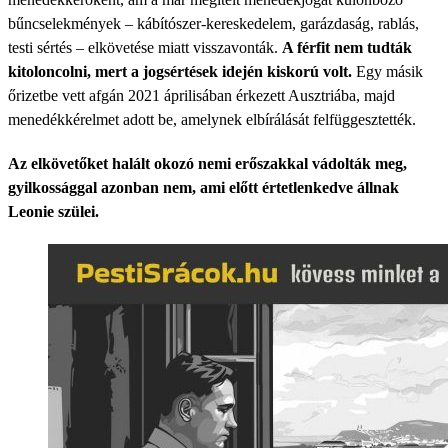
bűncselekmények – kábítószer-kereskedelem, garázdaság, rablás,
testi sértés – elkövetése miatt visszavonták.
A férfit nem tudták
kitoloncolni, mert a jogsértések idején kiskorú volt.
Egy másik
őrizetbe vett afgán 2021 áprilisában érkezett Ausztriába, majd
menedékkérelmet adott be, amelynek elbírálását felfüggesztették.
Az elkövetőket halált okozó nemi erőszakkal vádolták meg,
gyilkossággal azonban nem, ami előtt értetlenkedve állnak
Leonie szülei.