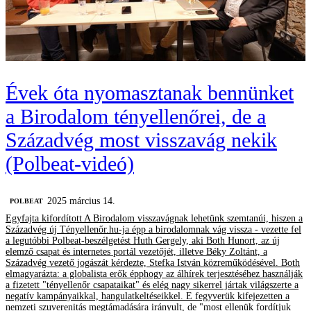
Évek óta nyomasztanak bennünket
a Birodalom tényellenőrei, de a
Századvég most visszavág nekik
(Polbeat-videó)
2025 március 14.
‎POLBEAT
Egyfajta kifordított A Birodalom visszavágnak lehetünk szemtanúi, hiszen a
Századvég új Tényellenőr.hu-ja épp a birodalomnak vág vissza - vezette fel
a legutóbbi Polbeat-beszélgetést Huth Gergely, aki Both Hunort, az új
elemző csapat és internetes portál vezetőjét, illetve Béky Zoltánt, a
Századvég vezető jogászát kérdezte, Stefka István közreműködésével. Both
elmagyarázta: a globalista erők épphogy az álhírek terjesztéséhez használják
a fizetett "tényellenőr csapataikat" és elég nagy sikerrel jártak világszerte a
negatív kampányaikkal, hangulatkeltéseikkel. E fegyverük kifejezetten a
nemzeti szuverenitás megtámadására irányult, de "most ellenük fordítjuk