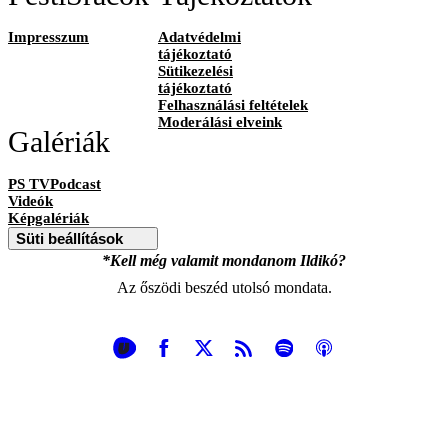
Impresszum
Adatvédelmi
tájékoztató
Sütikezelési
tájékoztató
Felhasználási feltételek
Moderálási elveink
Galériák
PS TVPodcast
Videók
Képgalériák
Süti beállítások
*Kell még valamit mondanom Ildikó?
Az őszödi beszéd utolsó mondata.