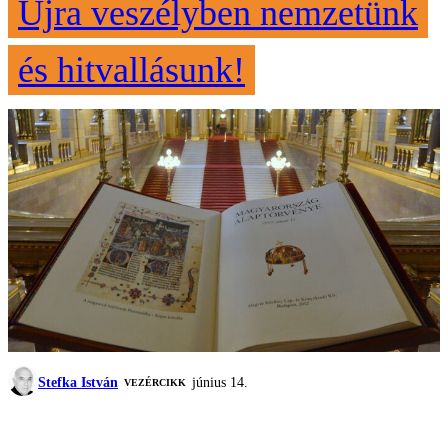
Újra veszélyben nemzetünk
és hitvallásunk!
Stefka István
június 14.
VEZÉRCIKK