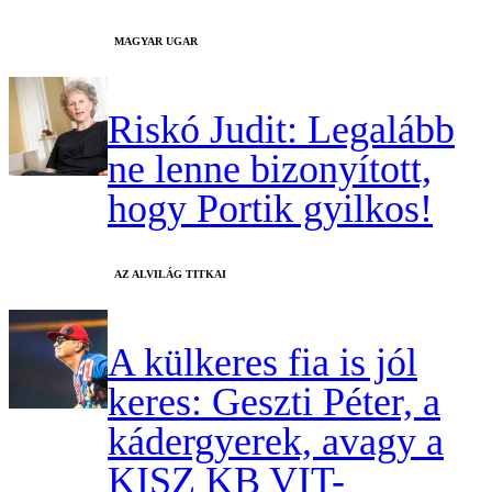
MAGYAR UGAR
Riskó Judit: Legalább
ne lenne bizonyított,
hogy Portik gyilkos!
AZ ALVILÁG TITKAI
A külkeres fia is jól
keres: Geszti Péter, a
kádergyerek, avagy a
KISZ KB VIT-