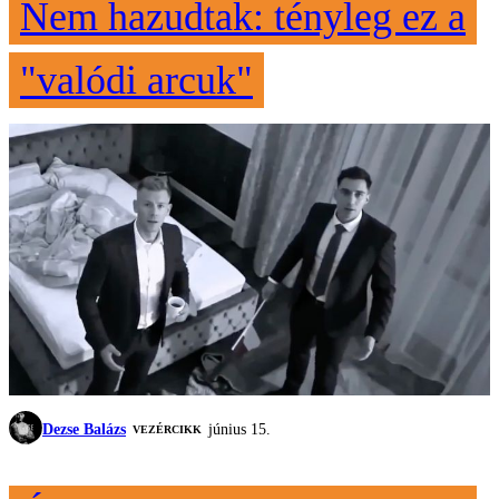
Nem hazudtak: tényleg ez a
"valódi arcuk"
Dezse Balázs
június 15.
VEZÉRCIKK