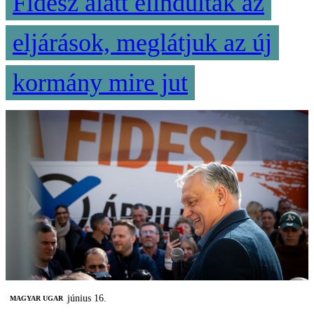
Fidesz alatt elindultak az
eljárások, meglátjuk az új
kormány mire jut
június 16.
MAGYAR UGAR