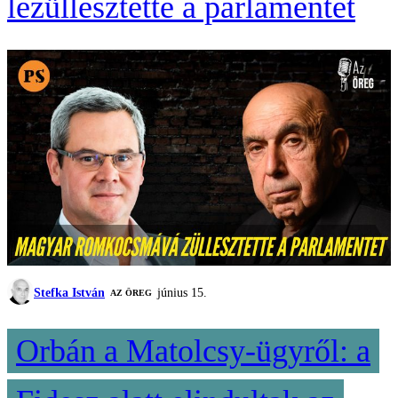
lezüllesztette a parlamentet
Stefka István
június 15.
AZ ÖREG
Orbán a Matolcsy-ügyről: a