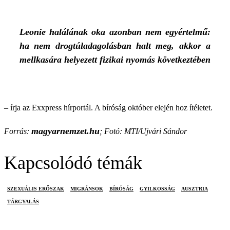
Leonie halálának oka azonban nem egyértelmű:
ha nem drogtúladagolásban halt meg, akkor a
mellkasára helyezett fizikai nyomás következtében
– írja az Exxpress hírportál. A bíróság október elején hoz ítéletet.
magyarnemzet.hu
Forrás:
; Fotó: MTI/Ujvári Sándor
Kapcsolódó témák
SZEXUÁLIS ERŐSZAK
MIGRÁNSOK
BÍRÓSÁG
GYILKOSSÁG
AUSZTRIA
TÁRGYALÁS