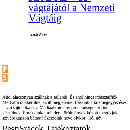
vágtájától a Nemzeti
Vágtáig
A HÁLÓZAT
Ahol alacsonyan szállnak a sallerek. És ahol nincs íróasztalfiók.
Mert ami odakerülne, az itt megjelenik. Írásaink a közmegegyezéses
hazai sajtóetika és a Médiaalkotmány szellemisége szerint
készülnek. Forrásainkat minden körülmények között megóvjuk,
szivárogtasson bátran! Szerzőink neve olykor "írói név".
PestiSrácok
Tájékoztatók