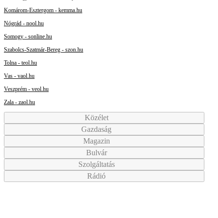
Komárom-Esztergom - kemma.hu
Nógrád - nool.hu
Somogy - sonline.hu
Szabolcs-Szatmár-Bereg - szon.hu
Tolna - teol.hu
Vas - vaol.hu
Veszprém - veol.hu
Zala - zaol.hu
Közélet
Gazdaság
Magazin
Bulvár
Szolgáltatás
Rádió