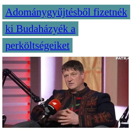
Adománygyűjtésből fizetnék
ki Budaházyék a
perköltségeiket