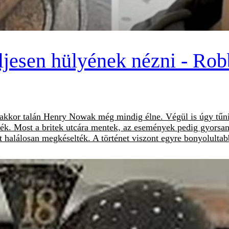
teljesen hülyének nézni - 
és akkor talán Henry Nowak még mindig élne. Végül is úgy tűn
ék. Most a britek utcára mentek, az események pedig gyorsan 
alálosan megkéselték. A történet viszont egyre bonyolultabb, 