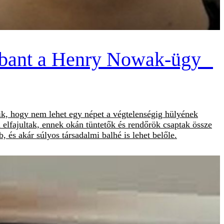
Robbant a Henry Nowak-ügy
ik, hogy nem lehet egy népet a végtelenségig hülyének
elfajultak, ennek okán tüntetők és rendőrök csaptak össze
és akár súlyos társadalmi balhé is lehet belőle.