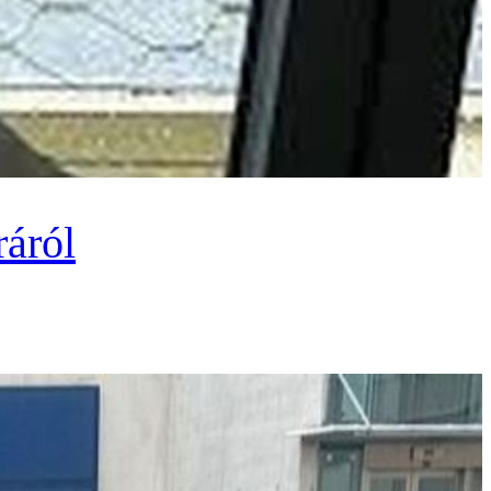
ráról