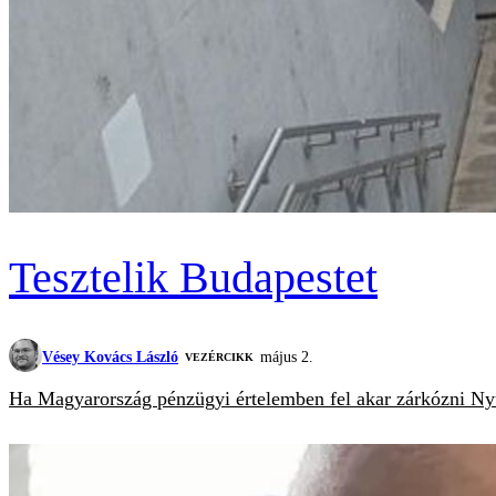
Tesztelik Budapestet
Vésey Kovács László
május 2.
VEZÉRCIKK
Ha Magyarország pénzügyi értelemben fel akar zárkózni Nyug