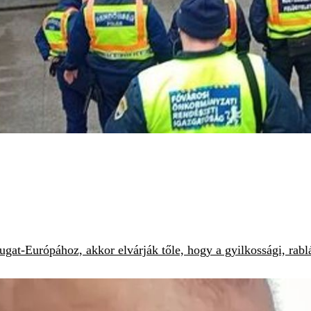
at-Európához, akkor elvárják tőle, hogy a gyilkossági, rablá