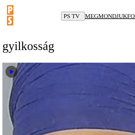
PS TV
MEGMONDJUK
FO
gyilkosság