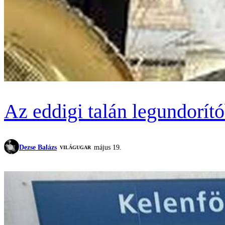
Az eddigi talán legundorító
Dezse Balázs
május 19.
VILÁGUGAR