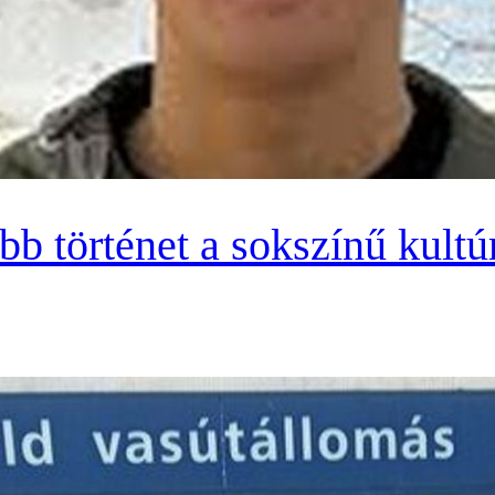
bb történet a sokszínű kultú