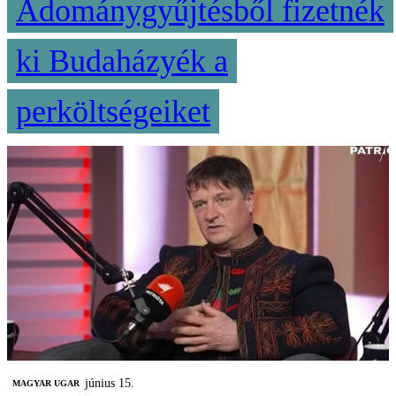
Adománygyűjtésből fizetnék
ki Budaházyék a
perköltségeiket
június 15.
MAGYAR UGAR