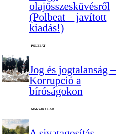
olajösszesküvésről
(Polbeat – javított
kiadás!)
‎POLBEAT
Jog és jogtalanság –
Korrupció a
bíróságokon
MAGYAR UGAR
A sivatagosítás