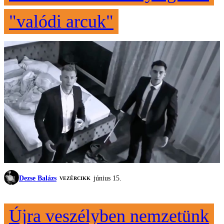
"valódi arcuk"
Dezse Balázs
június 15.
VEZÉRCIKK
Újra veszélyben nemzetünk