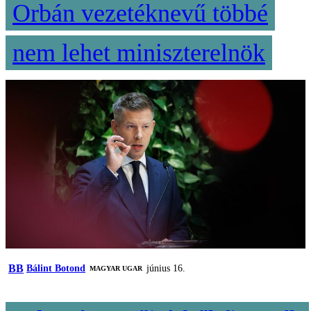
Orbán vezetéknevű többé
nem lehet miniszterelnök
BB
Bálint Botond
június 16.
MAGYAR UGAR