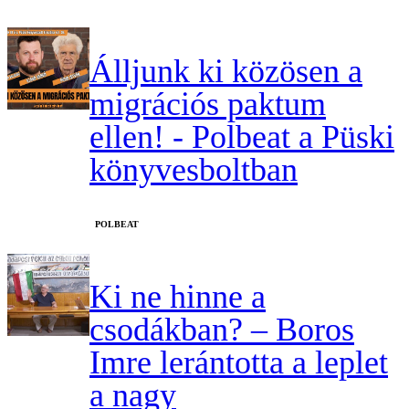
Álljunk ki közösen a
migrációs paktum
ellen! - Polbeat a Püski
könyvesboltban
‎POLBEAT
Ki ne hinne a
csodákban? – Boros
Imre lerántotta a leplet
a nagy