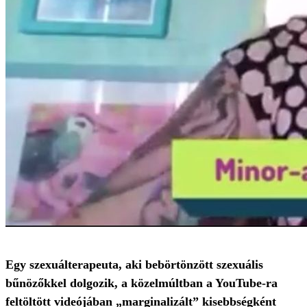
Egy szexuálterapeuta, aki bebörtönzött szexuális
bűnözőkkel dolgozik, a közelmúltban a YouTube-ra
feltöltött videójában „marginalizált” kisebbségként