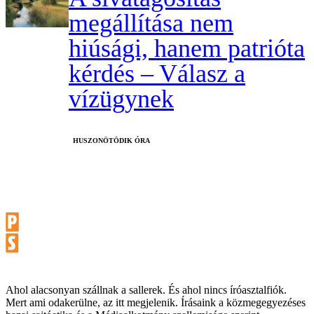
megállítása nem
hiúsági, hanem patrióta
kérdés – Válasz a
vízügynek
HUSZONÖTÖDIK ÓRA
Ahol alacsonyan szállnak a sallerek. És ahol nincs íróasztalfiók.
Mert ami odakerülne, az itt megjelenik. Írásaink a közmegegyezéses