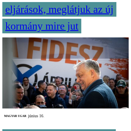
eljárások, meglátjuk az új
kormány mire jut
június 16.
MAGYAR UGAR