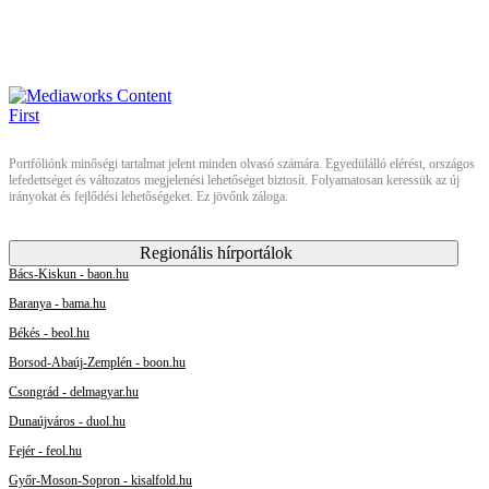
Portfóliónk minőségi tartalmat jelent minden olvasó számára. Egyedülálló elérést, országos
lefedettséget és változatos megjelenési lehetőséget biztosít. Folyamatosan keressük az új
irányokat és fejlődési lehetőségeket. Ez jövőnk záloga.
Regionális hírportálok
Bács-Kiskun - baon.hu
Baranya - bama.hu
Békés - beol.hu
Borsod-Abaúj-Zemplén - boon.hu
Csongrád - delmagyar.hu
Dunaújváros - duol.hu
Fejér - feol.hu
Győr-Moson-Sopron - kisalfold.hu