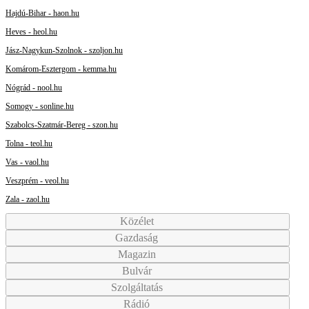
Hajdú-Bihar - haon.hu
Heves - heol.hu
Jász-Nagykun-Szolnok - szoljon.hu
Komárom-Esztergom - kemma.hu
Nógrád - nool.hu
Somogy - sonline.hu
Szabolcs-Szatmár-Bereg - szon.hu
Tolna - teol.hu
Vas - vaol.hu
Veszprém - veol.hu
Zala - zaol.hu
Közélet
Gazdaság
Magazin
Bulvár
Szolgáltatás
Rádió