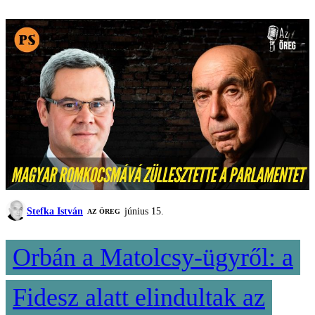
Stefka István
június 15.
AZ ÖREG
Orbán a Matolcsy-ügyről: a
Fidesz alatt elindultak az