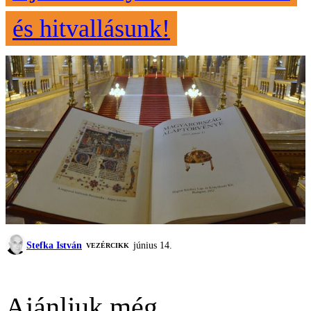
és hitvallásunk!
Stefka István
június 14.
VEZÉRCIKK
Ajánljuk még