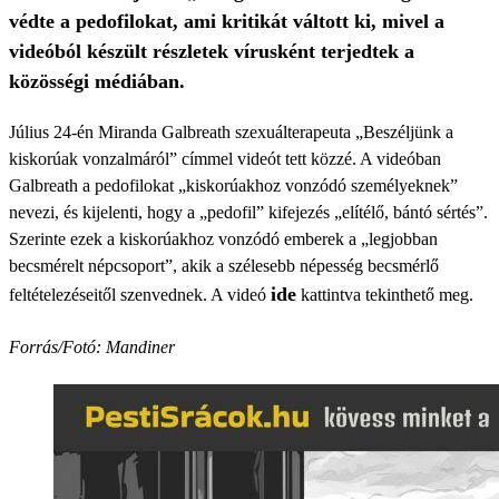
védte a pedofilokat, ami kritikát váltott ki, mivel a
videóból készült részletek vírusként terjedtek a
közösségi médiában.
Július 24-én Miranda Galbreath szexuálterapeuta „Beszéljünk a
kiskorúak vonzalmáról” címmel videót tett közzé. A videóban
Galbreath a pedofilokat „kiskorúakhoz vonzódó személyeknek”
nevezi, és kijelenti, hogy a „pedofil” kifejezés „elítélő, bántó sértés”.
Szerinte ezek a kiskorúakhoz vonzódó emberek a „legjobban
becsmérelt népcsoport”, akik a szélesebb népesség becsmérlő
ide
feltételezéseitől szenvednek. A videó
kattintva tekinthető meg.
Forrás/Fotó: Mandiner