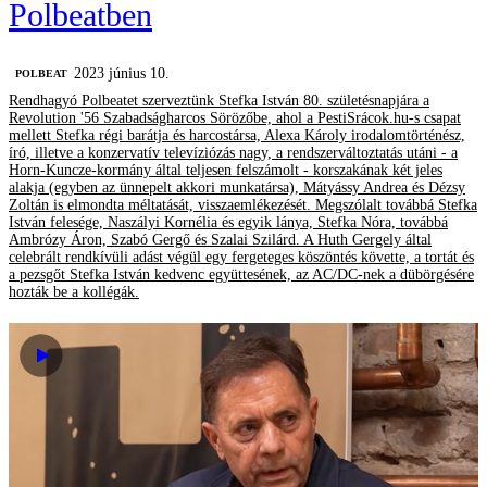
Polbeatben
2023 június 10.
‎POLBEAT
Rendhagyó Polbeatet szerveztünk Stefka István 80. születésnapjára a
Revolution '56 Szabadságharcos Sörözőbe, ahol a PestiSrácok.hu-s csapat
mellett Stefka régi barátja és harcostársa, Alexa Károly irodalomtörténész,
író, illetve a konzervatív televíziózás nagy, a rendszerváltoztatás utáni - a
Horn-Kuncze-kormány által teljesen felszámolt - korszakának két jeles
alakja (egyben az ünnepelt akkori munkatársa), Mátyássy Andrea és Dézsy
Zoltán is elmondta méltatását, visszaemlékezését. Megszólalt továbbá Stefka
István felesége, Naszályi Kornélia és egyik lánya, Stefka Nóra, továbbá
Ambrózy Áron, Szabó Gergő és Szalai Szilárd. A Huth Gergely által
celebrált rendkívüli adást végül egy fergeteges köszöntés követte, a tortát és
a pezsgőt Stefka István kedvenc együttesének, az AC/DC-nek a dübörgésére
hozták be a kollégák.