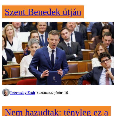
Szent Benedek útján
Jeszenszky Zsolt
június 16.
VEZÉRCIKK
Nem hazudtak: tényleg ez a