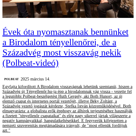
Évek óta nyomasztanak bennünket
a Birodalom tényellenőrei, de a
Századvég most visszavág nekik
(Polbeat-videó)
2025 március 14.
‎POLBEAT
Egyfajta kifordított A Birodalom visszavágnak lehetünk szemtanúi, hiszen a
Századvég új Tényellenőr.hu-ja épp a birodalomnak vág vissza - vezette fel
a legutóbbi Polbeat-beszélgetést Huth Gergely, aki Both Hunort, az új
elemző csapat és internetes portál vezetőjét, illetve Béky Zoltánt, a
Századvég vezető jogászát kérdezte, Stefka István közreműködésével. Both
elmagyarázta: a globalista erők épphogy az álhírek terjesztéséhez használják
a fizetett "tényellenőr csapataikat" és elég nagy sikerrel jártak világszerte a
negatív kampányaikkal, hangulatkeltéseikkel. E fegyverük kifejezetten a
nemzeti szuverenitás megtámadására irányult, de "most ellenük fordítjuk
azt."