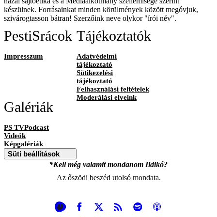
hazai sajtóetika és a Médiaalkotmány szellemisége szerint
készülnek. Forrásainkat minden körülmények között megóvjuk,
szivárogtasson bátran! Szerzőink neve olykor "írói név".
PestiSrácok
Tájékoztatók
Impresszum
Adatvédelmi
tájékoztató
Sütikezelési
tájékoztató
Felhasználási feltételek
Moderálási elveink
Galériák
PS TVPodcast
Videók
Képgalériák
Süti beállítások
*Kell még valamit mondanom Ildikó?
Az őszödi beszéd utolsó mondata.