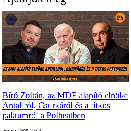
Bíró Zoltán, az MDF alapító elnöke
Antallról, Csurkáról és a titkos
paktumról a Polbeatben
2025 július 6.
‎POLBEAT