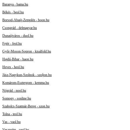
Baranya - bama.hu
Békés - beol.hu
Borsod-Abaúj-Zemplén - boon.hu
Csongrád - delmagyar.hu
Dunaújváros - duol.hu
Fejér - feol.hu
Győr-Moson-Sopron - kisalfold.hu
Hajdú-Bihar - haon.hu
Heves - heol.hu
Jász-Nagykun-Szolnok - szoljon.hu
Komárom-Esztergom - kemma.hu
Nógrád - nool.hu
Somogy - sonline.hu
Szabolcs-Szatmár-Bereg - szon.hu
Tolna - teol.hu
Vas - vaol.hu
Veszprém - veol.hu