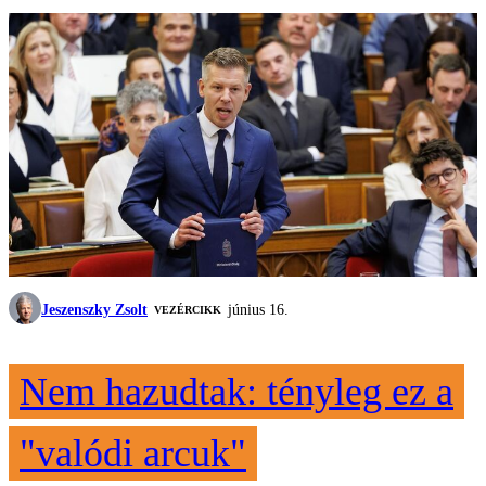
Jeszenszky Zsolt
június 16.
VEZÉRCIKK
Nem hazudtak: tényleg ez a
"valódi arcuk"