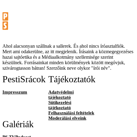
Ahol alacsonyan szállnak a sallerek. És ahol nincs íróasztalfiók.
Mert ami odakerülne, az itt megjelenik. Írásaink a közmegegyezéses
hazai sajtóetika és a Médiaalkotmány szellemisége szerint
készülnek. Forrásainkat minden körülmények között megóvjuk,
szivárogtasson bátran! Szerzőink neve olykor "írói név".
PestiSrácok
Tájékoztatók
Impresszum
Adatvédelmi
tájékoztató
Sütikezelési
tájékoztató
Felhasználási feltételek
Moderálási elveink
Galériák
PS TVPodcast