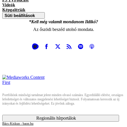
Videók
Képgalériák
Süti beállítások
*Kell még valamit mondanom Ildikó?
Az őszödi beszéd utolsó mondata.
Portfóliónk minőségi tartalmat jelent minden olvasó számára. Egyedülálló elérést, országos
lefedettséget és változatos megjelenési lehetőséget biztosít. Folyamatosan keressük az új
irányokat és fejlődési lehetőségeket. Ez jövőnk záloga.
Regionális hírportálok
Bács-Kiskun - baon.hu