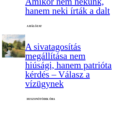
Amikor nem nekünk,
hanem neki írták a dalt
A HÁLÓZAT
A sivatagosítás
megállítása nem
hiúsági, hanem patrióta
kérdés – Válasz a
vízügynek
HUSZONÖTÖDIK ÓRA