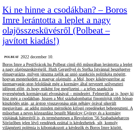
Ki ne hinne a csodákban? – Boros
Imre lerántotta a leplet a nagy
olajösszesküvésről (Polbeat –
javított kiadás!)
2022 december 10.
‎POLBEAT
Boros Imre a PestiSrácok.hu Polbeat című élő műsorában lerántotta a leplet
a nagy olajösszesküvésről. Huth Gergellyel és Stefka Istvánnal beszélgetve
elmagyarázta, milyen játszma zajlik az unió szankciós politikája mögött,
hogyan mesterkedett a magyar olajmulti, a Mol, hogy kikényszerítse az
üzemanyagár-stop feloldását még a kormány által tervezett szilveszteri
időpont előtt, és hogy miként fog megfizetni – a teljes szankciós
nyereségének kormányzati elvonásával – mindezért. Felmerült az is, hogy ki
hisz még a csodákban, hiszen a Mol százhalombattai finomítóját több hónap
küszködés után, az árstop visszavonása után néhány órával sikerült
megjavítani, az addig minden mérnökön kifogó repedéseket behegeszteni. A
műsorban a neves közgazdász beszélt Matolcsy György és a kormány
vitájának hátteréről is, és természetesen a Revolution '56 Szabadságharcos
Sörözőben jelen lévő vendégek ezúttal is kérdezhettek, sőt, komoly
világnézeti polémia is kibontakozott a kérdezők és Boros Imre között.