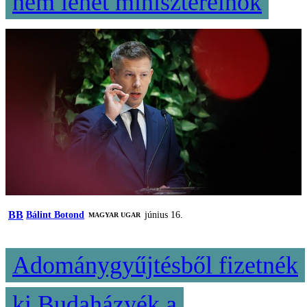
nem lehet miniszterelnök
BB
Bálint Botond
június 16.
MAGYAR UGAR
Adománygyűjtésből fizetnék
ki Budaházyék a