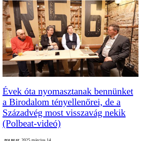
Évek óta nyomasztanak bennünket
a Birodalom tényellenőrei, de a
Századvég most visszavág nekik
(Polbeat-videó)
2025 március 14.
‎POLBEAT