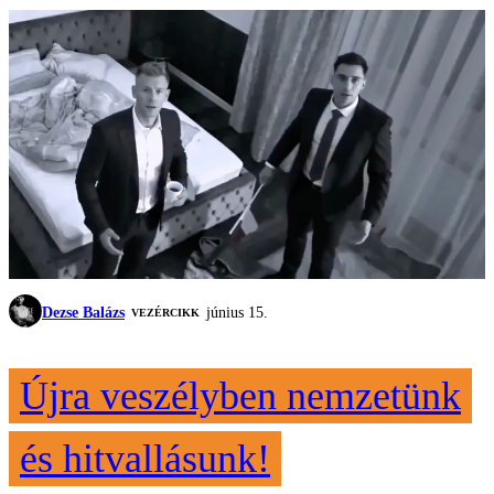
Dezse Balázs
június 15.
VEZÉRCIKK
Újra veszélyben nemzetünk
és hitvallásunk!