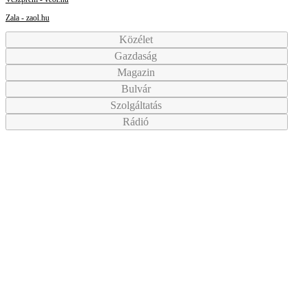
Zala - zaol.hu
Közélet
Gazdaság
Magazin
Bulvár
Szolgáltatás
Rádió