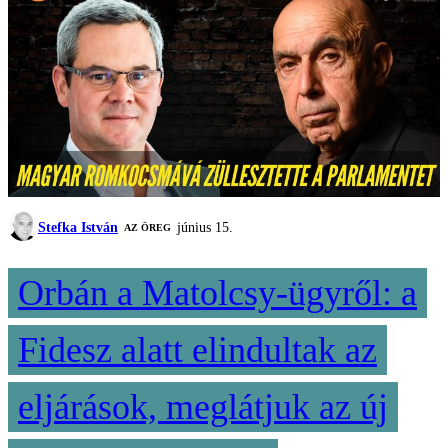
Stefka István
június 15.
AZ ÖREG
Orbán a Matolcsy-ügyről: a
Fidesz alatt elindultak az
eljárások, meglátjuk az új