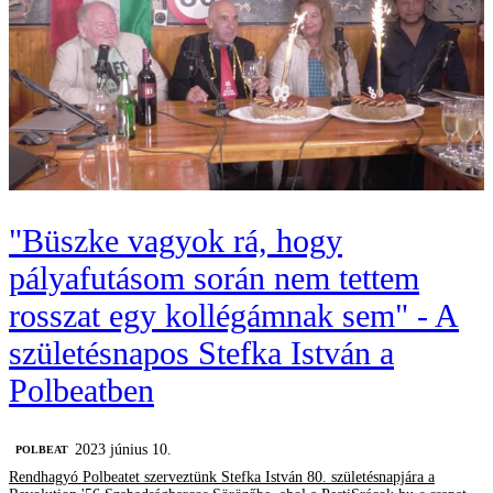
"Büszke vagyok rá, hogy
pályafutásom során nem tettem
rosszat egy kollégámnak sem" - A
születésnapos Stefka István a
Polbeatben
2023 június 10.
‎POLBEAT
Rendhagyó Polbeatet szerveztünk Stefka István 80. születésnapjára a