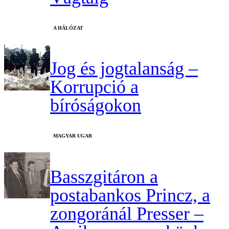
A HÁLÓZAT
Jog és jogtalanság –
Korrupció a
bíróságokon
MAGYAR UGAR
Basszgitáron a
postabankos Princz, a
zongoránál Presser –