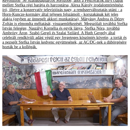
Revolution '56 Szabadságharcos Sörözőbe, ahol a PestiSrácok.hu-s csapat
mellett Stefka régi barátja és harcostársa, Alexa Károly irodalomtörténész,
író, illetve a konzervatív televíziózás nagy, a rendszerváltoztatás utáni - a
Horn-Kuncze-kormány által teljesen felszámolt - korszakának két jeles
alakja (egyben az ünnepelt akkori munkatársa), Mátyássy Andrea és Dézsy
Zoltán is elmondta méltatását, visszaemlékezését. Megszólalt továbbá Stefka
István felesége, Naszályi Kornélia és egyik lánya, Stefka Nóra, továbbá
Ambrózy Áron, Szabó Gergő és Szalai Szilárd. A Huth Gergely által
celebrált rendkívüli adást végül egy fergeteges köszöntés követte, a tortát és
a pezsgőt Stefka István kedvenc együttesének, az AC/DC-nek a dübörgésére
hozták be a kollégák.