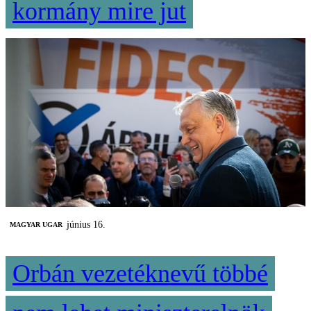
kormány mire jut
június 16.
MAGYAR UGAR
Orbán vezetéknevű többé