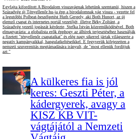
Egyfajta kifordított A Birodalom visszavágnak lehetünk szemtanúi, hiszen a
Századvég új Tényellenőr.hu-ja épp a birodalomnak vág vissza - vezette fel
a legutóbbi Polbeat-beszélgetést Huth Gergely, aki Both Hunort, az új
elemző csapat és internetes portál vezetőjét, illetve Béky Zoltánt, a
Századvég vezető jogászát kérdezte, Stefka István közreműködésével. Both
elmagyarázta: a globalista erők épphogy az álhírek terjesztéséhez használják
a fizetett "tényellenőr csapataikat" és elég nagy sikerrel jártak világszerte a
negatív kampányaikkal, hangulatkeltéseikkel. E fegyverük kifejezetten a
nemzeti szuverenitás megtámadására irányult, de "most ellenük fordítjuk
azt."
A külkeres fia is jól
keres: Geszti Péter, a
kádergyerek, avagy a
KISZ KB VIT-
vágtájától a Nemzeti
Vágtáig