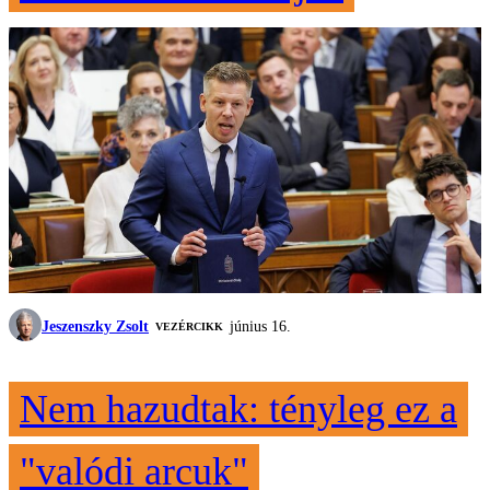
Jeszenszky Zsolt
június 16.
VEZÉRCIKK
Nem hazudtak: tényleg ez a
"valódi arcuk"