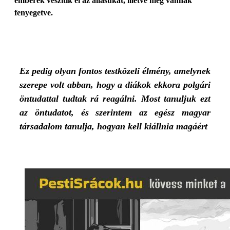
emberek veszítik el az állásukat, illetve meg vannak
fenyegetve.
Ez pedig olyan fontos testközeli élmény, amelynek
szerepe volt abban, hogy a diákok ekkora polgári
öntudattal tudtak rá reagálni. Most tanuljuk ezt
az öntudatot, és szerintem az egész magyar
társadalom tanulja, hogyan kell kiállnia magáért