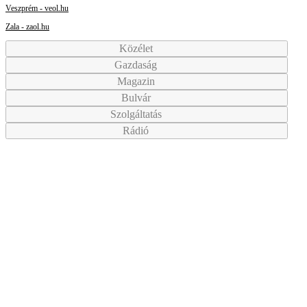
Veszprém - veol.hu
Zala - zaol.hu
Közélet
Gazdaság
Magazin
Bulvár
Szolgáltatás
Rádió