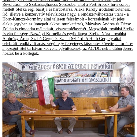
Revolution '56 Szabadságharcos Sörözőbe, ahol a PestiSrácok.hu-s csapat
mellett Stefka régi barátja és harcostársa, Alexa Károly irodalomtörténész,
író, illetve a konzervatív televíziózás nagy, a rendszerváltoztatás utáni - a
Horn-Kuncze-kormány által teljesen felszámolt - korszakának két jeles
alakja (egyben az ünnepelt akkori munkatársa), Mátyássy Andrea és Dézsy
Zoltán is elmondta méltatását, visszaemlékezését. Megszólalt továbbá Stefka
István felesége, Naszályi Kornélia és egyik lánya, Stefka Nóra, továbbá
Ambrózy Áron, Szabó Gergő és Szalai Szilárd. A Huth Gergely által
celebrált rendkívüli adást végül egy fergeteges köszöntés követte, a tortát és
a pezsgőt Stefka István kedvenc együttesének, az AC/DC-nek a dübörgésére
hozták be a kollégák.