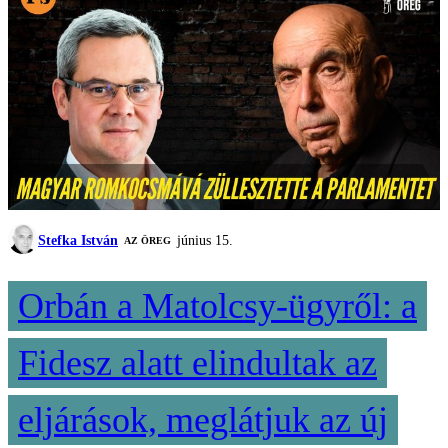
Stefka István
június 15.
AZ ÖREG
Orbán a Matolcsy-ügyről: a
Fidesz alatt elindultak az
eljárások, meglátjuk az új