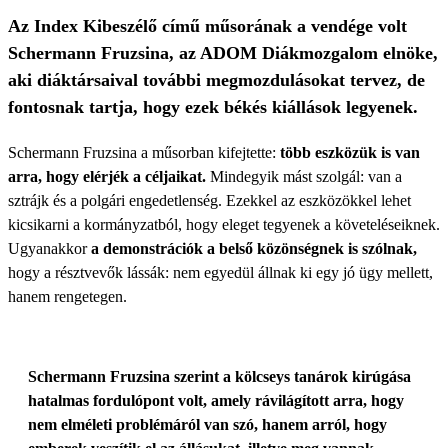
Az Index Kibeszélő című műsorának a vendége volt
Schermann Fruzsina, az ADOM Diákmozgalom elnöke,
aki diáktársaival további megmozdulásokat tervez, de
fontosnak tartja, hogy ezek békés kiállások legyenek.
Schermann Fruzsina a műsorban kifejtette:
több eszközük is van
arra, hogy elérjék a céljaikat.
Mindegyik mást szolgál: van a
sztrájk és a polgári engedetlenség. Ezekkel az eszközökkel lehet
kicsikarni a kormányzatból, hogy eleget tegyenek a követeléseiknek.
Ugyanakkor
a demonstrációk a belső közönségnek is szólnak,
hogy a résztvevők lássák: nem egyedül állnak ki egy jó ügy mellett,
hanem rengetegen.
Schermann Fruzsina szerint a kölcseys tanárok kirúgása
hatalmas fordulópont volt, amely rávilágított arra, hogy
nem elméleti problémáról van szó, hanem arról, hogy