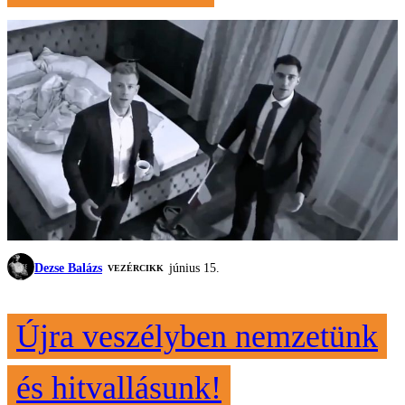
Dezse Balázs
június 15.
VEZÉRCIKK
Újra veszélyben nemzetünk
és hitvallásunk!