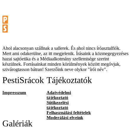
Ahol alacsonyan szállnak a sallerek. És ahol nincs íróasztalfiók.
Mert ami odakerülne, az itt megjelenik. Írásaink a közmegegyezéses
hazai sajtóetika és a Médiaalkotmány szellemisége szerint
készülnek. Forrásainkat minden körülmények között megóvjuk,
szivárogtasson bátran! Szerzőink neve olykor "írói név".
PestiSrácok
Tájékoztatók
Impresszum
Adatvédelmi
tájékoztató
Sütikezelési
tájékoztató
Felhasználási feltételek
Moderálási elveink
Galériák