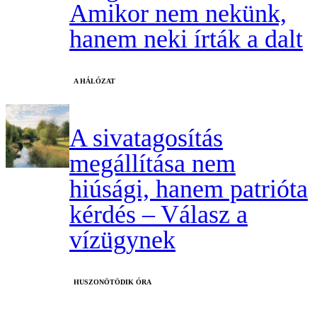
Amikor nem nekünk,
hanem neki írták a dalt
A HÁLÓZAT
A sivatagosítás
megállítása nem
hiúsági, hanem patrióta
kérdés – Válasz a
vízügynek
HUSZONÖTÖDIK ÓRA