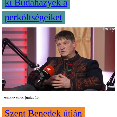
ki Budaházyék a
perköltségeiket
június 15.
MAGYAR UGAR
Szent Benedek útján