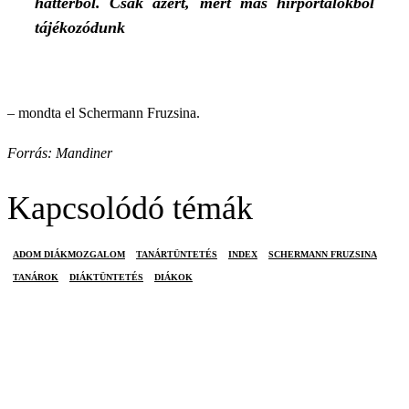
háttérből. Csak azért, mert más hírportálokból
tájékozódunk
– mondta el Schermann Fruzsina.
Forrás: Mandiner
Kapcsolódó témák
ADOM DIÁKMOZGALOM
TANÁRTÜNTETÉS
INDEX
SCHERMANN FRUZSINA
TANÁROK
DIÁKTÜNTETÉS
DIÁKOK