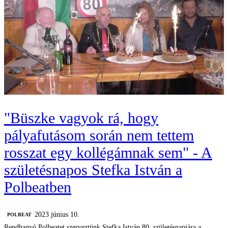
"Büszke vagyok rá, hogy
pályafutásom során nem tettem
rosszat egy kollégámnak sem" - A
születésnapos Stefka István a
Polbeatben
2023 június 10.
‎POLBEAT
Rendhagyó Polbeatet szerveztünk Stefka István 80. születésnapjára a