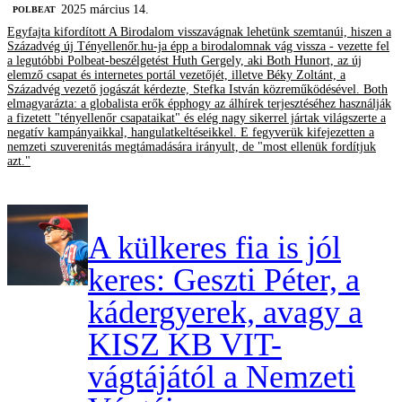
2025 március 14.
‎POLBEAT
Egyfajta kifordított A Birodalom visszavágnak lehetünk szemtanúi, hiszen a
Századvég új Tényellenőr.hu-ja épp a birodalomnak vág vissza - vezette fel
a legutóbbi Polbeat-beszélgetést Huth Gergely, aki Both Hunort, az új
elemző csapat és internetes portál vezetőjét, illetve Béky Zoltánt, a
Századvég vezető jogászát kérdezte, Stefka István közreműködésével. Both
elmagyarázta: a globalista erők épphogy az álhírek terjesztéséhez használják
a fizetett "tényellenőr csapataikat" és elég nagy sikerrel jártak világszerte a
negatív kampányaikkal, hangulatkeltéseikkel. E fegyverük kifejezetten a
nemzeti szuverenitás megtámadására irányult, de "most ellenük fordítjuk
azt."
A külkeres fia is jól
keres: Geszti Péter, a
kádergyerek, avagy a
KISZ KB VIT-
vágtájától a Nemzeti