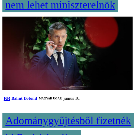
nem lehet miniszterelnök
BB
Bálint Botond
június 16.
MAGYAR UGAR
Adománygyűjtésből fizetnék