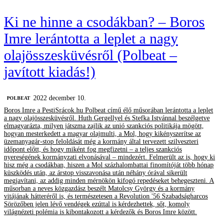
Ki ne hinne a csodákban? – Boros
Imre lerántotta a leplet a nagy
olajösszesküvésről (Polbeat –
javított kiadás!)
2022 december 10.
‎POLBEAT
Boros Imre a PestiSrácok.hu Polbeat című élő műsorában lerántotta a leplet
a nagy olajösszesküvésről. Huth Gergellyel és Stefka Istvánnal beszélgetve
elmagyarázta, milyen játszma zajlik az unió szankciós politikája mögött,
hogyan mesterkedett a magyar olajmulti, a Mol, hogy kikényszerítse az
üzemanyagár-stop feloldását még a kormány által tervezett szilveszteri
időpont előtt, és hogy miként fog megfizetni – a teljes szankciós
nyereségének kormányzati elvonásával – mindezért. Felmerült az is, hogy ki
hisz még a csodákban, hiszen a Mol százhalombattai finomítóját több hónap
küszködés után, az árstop visszavonása után néhány órával sikerült
megjavítani, az addig minden mérnökön kifogó repedéseket behegeszteni. A
műsorban a neves közgazdász beszélt Matolcsy György és a kormány
vitájának hátteréről is, és természetesen a Revolution '56 Szabadságharcos
Sörözőben jelen lévő vendégek ezúttal is kérdezhettek, sőt, komoly
világnézeti polémia is kibontakozott a kérdezők és Boros Imre között.