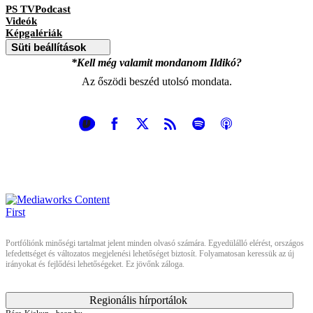
PS TVPodcast
Videók
Képgalériák
Süti beállítások
*Kell még valamit mondanom Ildikó?
Az őszödi beszéd utolsó mondata.
Portfóliónk minőségi tartalmat jelent minden olvasó számára. Egyedülálló elérést, országos
lefedettséget és változatos megjelenési lehetőséget biztosít. Folyamatosan keressük az új
irányokat és fejlődési lehetőségeket. Ez jövőnk záloga.
Regionális hírportálok