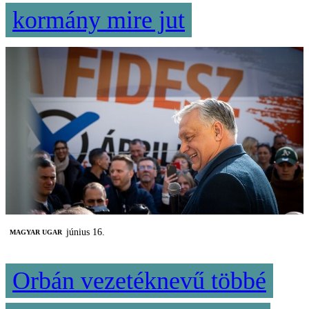
kormány mire jut
június 16.
MAGYAR UGAR
Orbán vezetéknevű többé