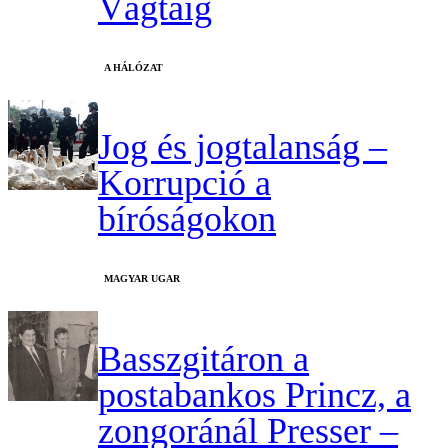
Vágtáig
A HÁLÓZAT
Jog és jogtalanság –
Korrupció a
bíróságokon
MAGYAR UGAR
Basszgitáron a
postabankos Princz, a
zongoránál Presser –