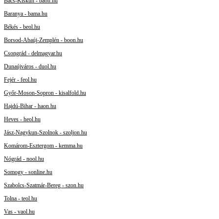
Bács-Kiskun - baon.hu
Baranya - bama.hu
Békés - beol.hu
Borsod-Abaúj-Zemplén - boon.hu
Csongrád - delmagyar.hu
Dunaújváros - duol.hu
Fejér - feol.hu
Győr-Moson-Sopron - kisalfold.hu
Hajdú-Bihar - haon.hu
Heves - heol.hu
Jász-Nagykun-Szolnok - szoljon.hu
Komárom-Esztergom - kemma.hu
Nógrád - nool.hu
Somogy - sonline.hu
Szabolcs-Szatmár-Bereg - szon.hu
Tolna - teol.hu
Vas - vaol.hu