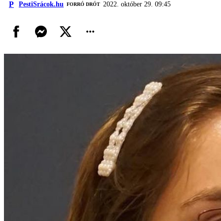
P
PestiSrácok.hu
2022. október 29. 09:45
FORRÓ DRÓT