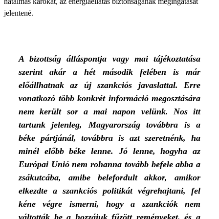
hatalmas károkat, az energiaellátás biztonságának megingatását
jelentené.
A bizottság álláspontja vagy mai tájékoztatása
szerint akár a hét második felében is már
előállhatnak az új szankciós javaslattal. Erre
vonatkozó több konkrét információ megosztására
nem került sor a mai napon velünk. Nos itt
tartunk jelenleg, Magyarország továbbra is a
béke pártjánál, továbbra is azt szeretnénk, ha
minél előbb béke lenne. Jó lenne, hogyha az
Európai Unió nem rohanna tovább befele abba a
zsákutcába, amibe belefordult akkor, amikor
elkezdte a szankciós politikát végrehajtani, fel
kéne végre ismerni, hogy a szankciók nem
váltották be a hozzájuk fűzött reményeket, és a