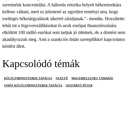
szeretnénk koncentrálni. A háborús retorika helyett békeretorikára
kellene váltani, mert ez jelentené az egyetlen reményt arra, hogy
esetleges béketárgyalások sikerrel záruljanak."- mondta. Hozzátette:
tehát mi a fegyverszállításokat és azok európai finanszírozására
elköltött 100 millió eurókat sem tartjuk jó ötletnek, de a döntést nem
akadályozzuk meg. Ami a szankciós listán szereplőkkel kapcsolatos
kérdést illeti.
Kapcsolódó témák
KÜLÜGYMINISZTEREK TANÁCSA
VEZETŐ
MAGYARELLENES TÁMADÁS
UNIÓS KÜLÜGYMINISZTEREK TANÁCSA
SZIJJÁRTÓ PÉTER