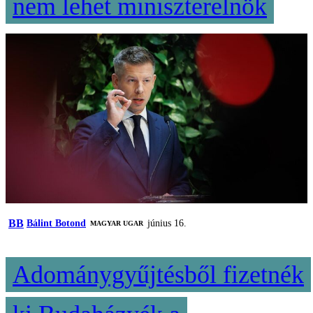
nem lehet miniszterelnök
BB
Bálint Botond
június 16.
MAGYAR UGAR
Adománygyűjtésből fizetnék