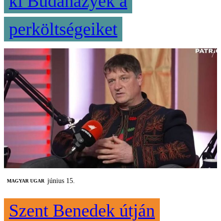
ki Budaházyék a
perköltségeiket
június 15.
MAGYAR UGAR
Szent Benedek útján