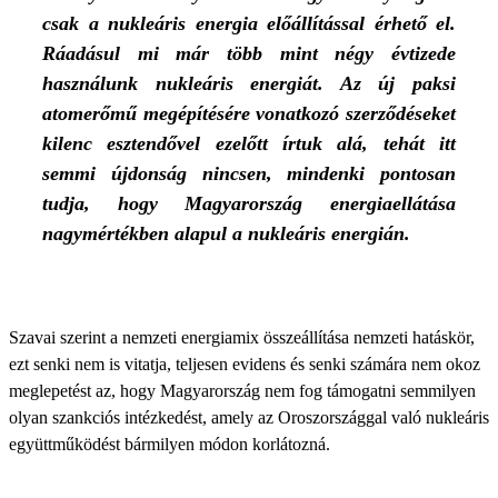
csak a nukleáris energia előállítással érhető el.
Ráadásul mi már több mint négy évtizede
használunk nukleáris energiát. Az új paksi
atomerőmű megépítésére vonatkozó szerződéseket
kilenc esztendővel ezelőtt írtuk alá, tehát itt
semmi újdonság nincsen, mindenki pontosan
tudja, hogy Magyarország energiaellátása
nagymértékben alapul a nukleáris energián.
Szavai szerint a nemzeti energiamix összeállítása nemzeti hatáskör,
ezt senki nem is vitatja, teljesen evidens és senki számára nem okoz
meglepetést az, hogy Magyarország nem fog támogatni semmilyen
olyan szankciós intézkedést, amely az Oroszországgal való nukleáris
együttműködést bármilyen módon korlátozná.