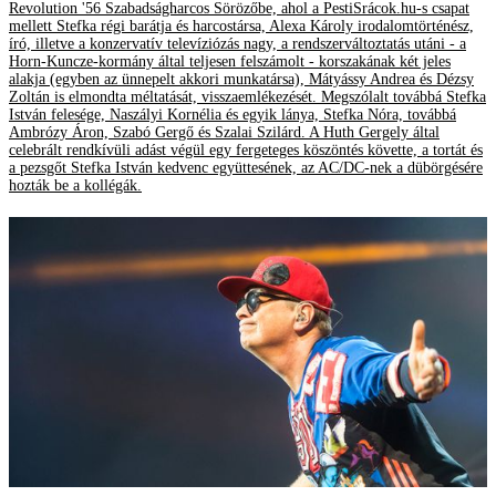
Revolution '56 Szabadságharcos Sörözőbe, ahol a PestiSrácok.hu-s csapat
mellett Stefka régi barátja és harcostársa, Alexa Károly irodalomtörténész,
író, illetve a konzervatív televíziózás nagy, a rendszerváltoztatás utáni - a
Horn-Kuncze-kormány által teljesen felszámolt - korszakának két jeles
alakja (egyben az ünnepelt akkori munkatársa), Mátyássy Andrea és Dézsy
Zoltán is elmondta méltatását, visszaemlékezését. Megszólalt továbbá Stefka
István felesége, Naszályi Kornélia és egyik lánya, Stefka Nóra, továbbá
Ambrózy Áron, Szabó Gergő és Szalai Szilárd. A Huth Gergely által
celebrált rendkívüli adást végül egy fergeteges köszöntés követte, a tortát és
a pezsgőt Stefka István kedvenc együttesének, az AC/DC-nek a dübörgésére
hozták be a kollégák.