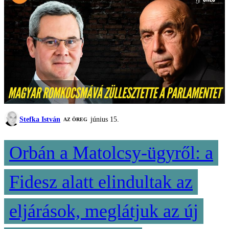
Stefka István
június 15.
AZ ÖREG
Orbán a Matolcsy-ügyről: a
Fidesz alatt elindultak az
eljárások, meglátjuk az új