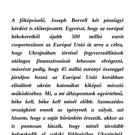
A főképviselő, Joseph Borrell két pénzügyi
kérdést is előterjesztett. Egyrészt, hogy az európai
békekeretből újabb 500 millió eurót
csoportosítson az Európai Unió át arra a célra,
hogy Ukrajnában történő fegyverszállítások
utólagos finanszírozását lehessen elvégezni,
másrészt pedig, hogy 45 millió eurónyi összeggel
járuljon hozzá az Európai Unió korábban
elindított ukrán katonákat kiképző misszió
működéséhez. Mi, a mi álláspontunk egyértelmű,
béke kell, béke kell minél előbb. Szomszédos
országként ennek az igénynek a súlyát, azt
hiszem, hogy a saját bőrünkön érezzük, akkor az
is pontosan látszik, hogy minél távolabb
helyezkedik el valaki földrajzilag Ukrajnától,