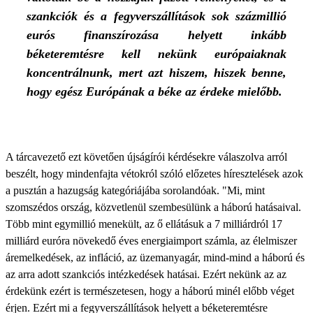
szankciók és a fegyverszállítások sok százmillió
eurós finanszírozása helyett inkább
béketeremtésre kell nekünk európaiaknak
koncentrálnunk, mert azt hiszem, hiszek benne,
hogy egész Európának a béke az érdeke mielőbb.
A tárcavezető ezt követően újságírói kérdésekre válaszolva arról
beszélt, hogy mindenfajta vétokról szóló előzetes híresztelések azok
a pusztán a hazugság kategóriájába sorolandóak. "Mi, mint
szomszédos ország, közvetlenül szembesülünk a háború hatásaival.
Több mint egymillió menekült, az ő ellátásuk a 7 milliárdról 17
milliárd euróra növekedő éves energiaimport számla, az élelmiszer
áremelkedések, az infláció, az üzemanyagár, mind-mind a háború és
az arra adott szankciós intézkedések hatásai. Ezért nekünk az az
érdekünk ezért is természetesen, hogy a háború minél előbb véget
érjen. Ezért mi a fegyverszállítások helyett a béketeremtésre