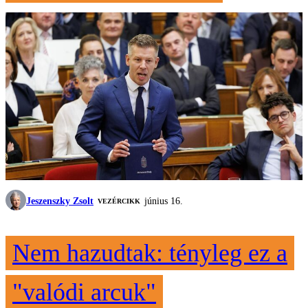
Jeszenszky Zsolt
június 16.
VEZÉRCIKK
Nem hazudtak: tényleg ez a
"valódi arcuk"