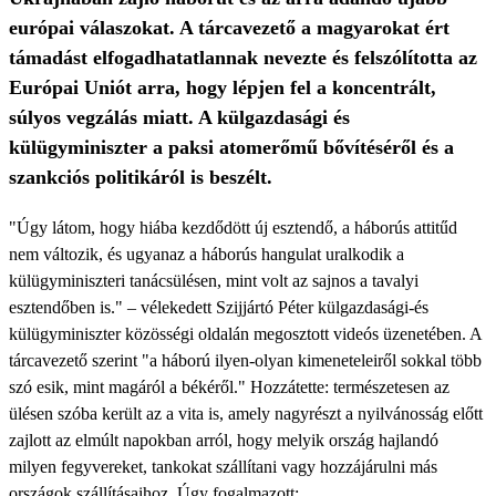
európai válaszokat. A tárcavezető a magyarokat ért
támadást elfogadhatatlannak nevezte és felszólította az
Európai Uniót arra, hogy lépjen fel a koncentrált,
súlyos vegzálás miatt. A külgazdasági és
külügyminiszter a paksi atomerőmű bővítéséről és a
szankciós politikáról is beszélt.
"Úgy látom, hogy hiába kezdődött új esztendő, a háborús attitűd
nem változik, és ugyanaz a háborús hangulat uralkodik a
külügyminiszteri tanácsülésen, mint volt az sajnos a tavalyi
esztendőben is." – vélekedett Szijjártó Péter külgazdasági-és
külügyminiszter közösségi oldalán megosztott videós üzenetében. A
tárcavezető szerint "a háború ilyen-olyan kimeneteleiről sokkal több
szó esik, mint magáról a békéről." Hozzátette: természetesen az
ülésen szóba került az a vita is, amely nagyrészt a nyilvánosság előtt
zajlott az elmúlt napokban arról, hogy melyik ország hajlandó
milyen fegyvereket, tankokat szállítani vagy hozzájárulni más
országok szállításaihoz. Úgy fogalmazott: