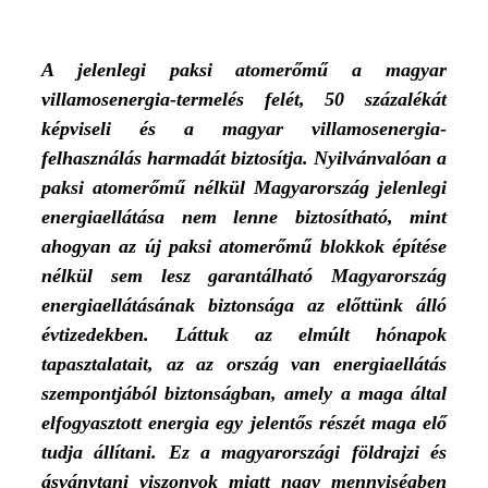
A jelenlegi paksi atomerőmű a magyar
villamosenergia-termelés felét, 50 százalékát
képviseli és a magyar villamosenergia-
felhasználás harmadát biztosítja. Nyilvánvalóan a
paksi atomerőmű nélkül Magyarország jelenlegi
energiaellátása nem lenne biztosítható, mint
ahogyan az új paksi atomerőmű blokkok építése
nélkül sem lesz garantálható Magyarország
energiaellátásának biztonsága az előttünk álló
évtizedekben. Láttuk az elmúlt hónapok
tapasztalatait, az az ország van energiaellátás
szempontjából biztonságban, amely a maga által
elfogyasztott energia egy jelentős részét maga elő
tudja állítani. Ez a magyarországi földrajzi és
ásványtani viszonyok miatt nagy mennyiségben