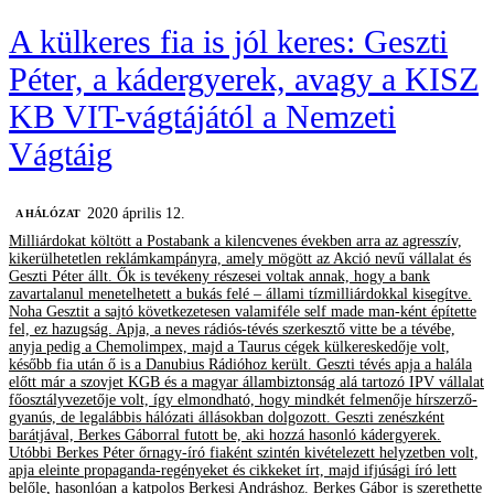
A külkeres fia is jól keres: Geszti
Péter, a kádergyerek, avagy a KISZ
KB VIT-vágtájától a Nemzeti
Vágtáig
2020 április 12.
A HÁLÓZAT
Milliárdokat költött a Postabank a kilencvenes években arra az agresszív,
kikerülhetetlen reklámkampányra, amely mögött az Akció nevű vállalat és
Geszti Péter állt. Ők is tevékeny részesei voltak annak, hogy a bank
zavartalanul menetelhetett a bukás felé – állami tízmilliárdokkal kisegítve.
Noha Gesztit a sajtó következetesen valamiféle self made man-ként építette
fel, ez hazugság. Apja, a neves rádiós-tévés szerkesztő vitte be a tévébe,
anyja pedig a Chemolimpex, majd a Taurus cégek külkereskedője volt,
később fia után ő is a Danubius Rádióhoz került. Geszti tévés apja a halála
előtt már a szovjet KGB és a magyar állambiztonság alá tartozó IPV vállalat
főosztályvezetője volt, így elmondható, hogy mindkét felmenője hírszerző-
gyanús, de legalábbis hálózati állásokban dolgozott. Geszti zenészként
barátjával, Berkes Gáborral futott be, aki hozzá hasonló kádergyerek.
Utóbbi Berkes Péter őrnagy-író fiaként szintén kivételezett helyzetben volt,
apja eleinte propaganda-regényeket és cikkeket írt, majd ifjúsági író lett
belőle, hasonlóan a katpolos Berkesi Andráshoz. Berkes Gábor is szerethette