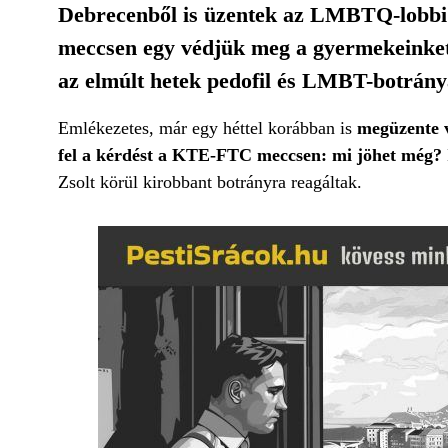
Debrecenből is üzentek az LMBTQ-lobbi 
meccsen egy védjük meg a gyermekeinket a
az elmúlt hetek pedofil és LMBT-botránya
Emlékezetes, már egy héttel korábban is
megüzente v
fel a kérdést a KTE-FTC meccsen: mi jöhet még?
Zsolt körül kirobbant botrányra reagáltak.