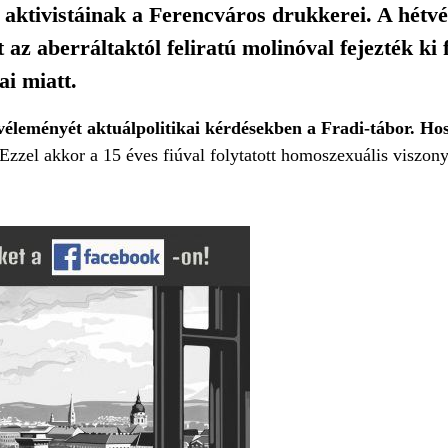
aktivistáinak a Ferencváros drukkerei. A hé
z aberráltaktól feliratú molinóval fejezték ki
i miatt.
éleményét aktuálpolitikai kérdésekben a Fradi-tábor. Ho
Ezzel akkor a 15 éves fiúval folytatott homoszexuális viszon