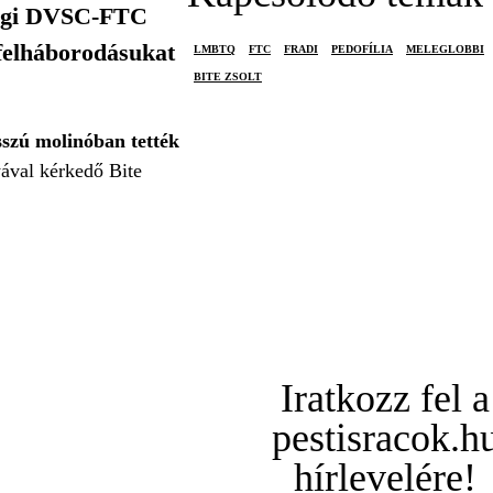
tvégi DVSC-FTC
 felháborodásukat
LMBTQ
FTC
FRADI
PEDOFÍLIA
MELEGLOBBI
BITE ZSOLT
sszú molinóban tették
yával kérkedő Bite
Iratkozz fel a
pestisracok.h
hírlevelére!