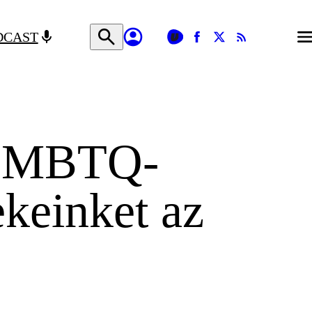
DCAST
z LMBTQ-
keinket az