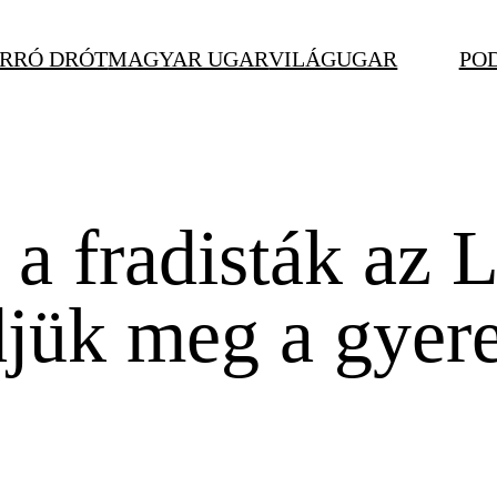
RRÓ DRÓT
MAGYAR UGAR
VILÁGUGAR
PO
k a fradisták a
jük meg a gyere