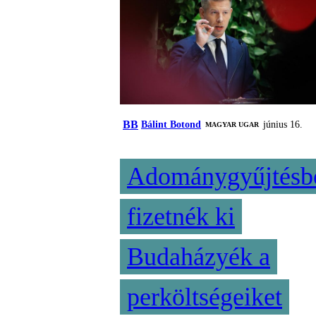
BB
Bálint Botond
június 16.
MAGYAR UGAR
Adománygyűjtésb
fizetnék ki
Budaházyék a
perköltségeiket