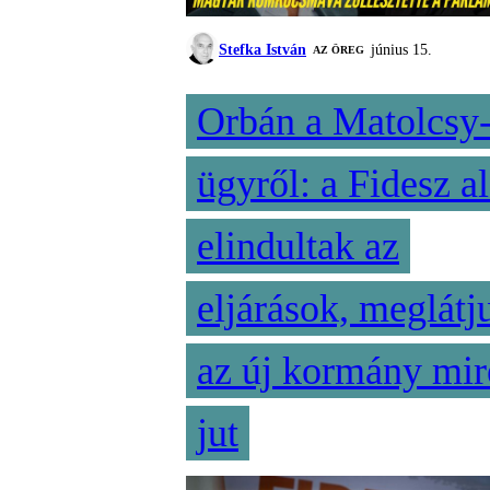
Stefka István
június 15.
AZ ÖREG
Orbán a Matolcsy
ügyről: a Fidesz al
elindultak az
eljárások, meglátj
az új kormány mir
jut