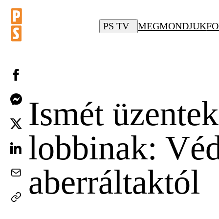
PS TV
MEGMONDJUK
FO
Ismét üzente
lobbinak: Véd
aberráltaktól