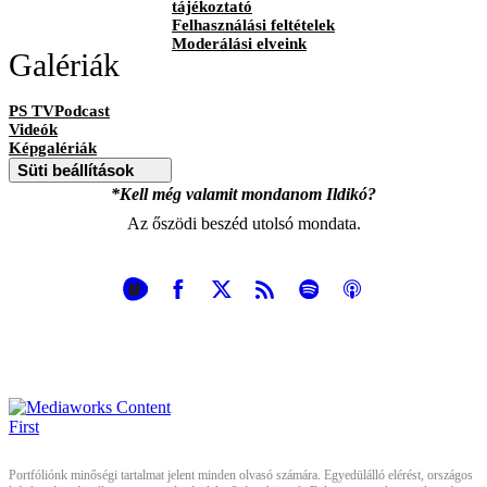
tájékoztató
Felhasználási feltételek
Moderálási elveink
Galériák
PS TVPodcast
Videók
Képgalériák
Süti beállítások
*Kell még valamit mondanom Ildikó?
Az őszödi beszéd utolsó mondata.
Portfóliónk minőségi tartalmat jelent minden olvasó számára. Egyedülálló elérést, országos