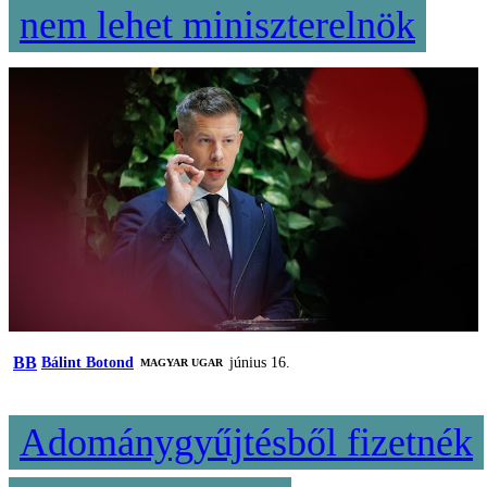
nem lehet miniszterelnök
BB
Bálint Botond
június 16.
MAGYAR UGAR
Adománygyűjtésből fizetnék