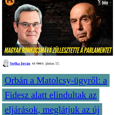
Stefka István
június 15.
AZ ÖREG
Orbán a Matolcsy-ügyről: a
Fidesz alatt elindultak az
eljárások, meglátjuk az új