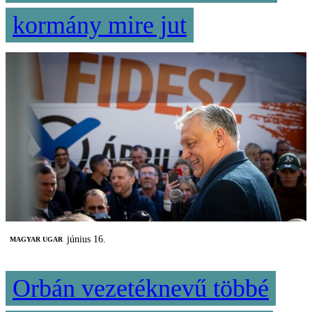
kormány mire jut
június 16.
MAGYAR UGAR
Orbán vezetéknevű többé