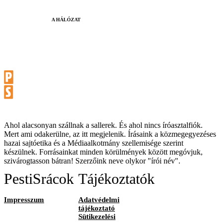
A HÁLÓZAT
Ahol alacsonyan szállnak a sallerek. És ahol nincs íróasztalfiók.
Mert ami odakerülne, az itt megjelenik. Írásaink a közmegegyezéses
hazai sajtóetika és a Médiaalkotmány szellemisége szerint
készülnek. Forrásainkat minden körülmények között megóvjuk,
szivárogtasson bátran! Szerzőink neve olykor "írói név".
PestiSrácok
Tájékoztatók
Impresszum
Adatvédelmi
tájékoztató
Sütikezelési