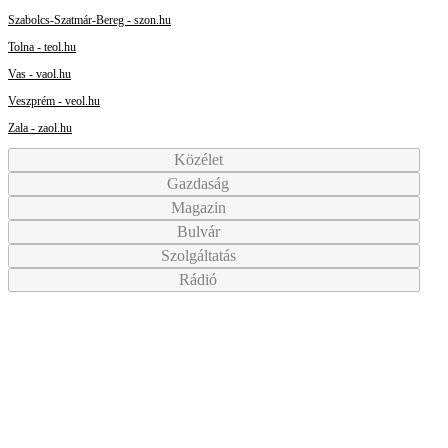
Szabolcs-Szatmár-Bereg - szon.hu
Tolna - teol.hu
Vas - vaol.hu
Veszprém - veol.hu
Zala - zaol.hu
Közélet
Gazdaság
Magazin
Bulvár
Szolgáltatás
Rádió