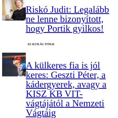
Riskó Judit: Legalább
ne lenne bizonyított,
hogy Portik gyilkos!
AZ ALVILÁG TITKAI
A külkeres fia is jól
keres: Geszti Péter, a
kádergyerek, avagy a
KISZ KB VIT-
vágtájától a Nemzeti
Vágtáig