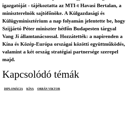
igazgatóját - tájékoztatta az MTI-t Havasi Bertalan, a
miniszterelnök sajtófőnöke. A Külgazdasági és
Külügyminisztérium a nap folyamán jelentette be, hogy
Szijjártó Péter miniszter hétfőn Budapesten tárgyal
Vang Ji államtanácsossal. Hozzátették: a napirenden a
Kína és Közép-Európa országai közötti együttműködés,
valamint a két ország stratégiai partnersége szerepel
majd.
Kapcsolódó témák
DIPLOMÁCIA
KÍNA
ORBÁN VIKTOR