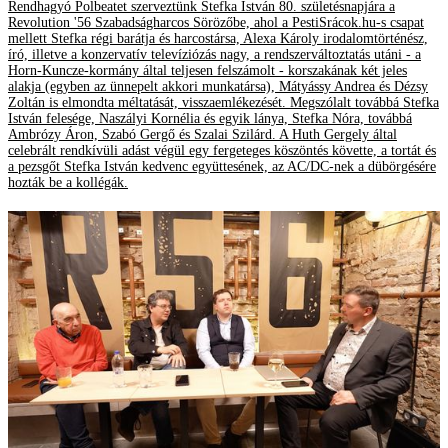
Rendhagyó Polbeatet szerveztünk Stefka István 80. születésnapjára a
Revolution '56 Szabadságharcos Sörözőbe, ahol a PestiSrácok.hu-s csapat
mellett Stefka régi barátja és harcostársa, Alexa Károly irodalomtörténész,
író, illetve a konzervatív televíziózás nagy, a rendszerváltoztatás utáni - a
Horn-Kuncze-kormány által teljesen felszámolt - korszakának két jeles
alakja (egyben az ünnepelt akkori munkatársa), Mátyássy Andrea és Dézsy
Zoltán is elmondta méltatását, visszaemlékezését. Megszólalt továbbá Stefka
István felesége, Naszályi Kornélia és egyik lánya, Stefka Nóra, továbbá
Ambrózy Áron, Szabó Gergő és Szalai Szilárd. A Huth Gergely által
celebrált rendkívüli adást végül egy fergeteges köszöntés követte, a tortát és
a pezsgőt Stefka István kedvenc együttesének, az AC/DC-nek a dübörgésére
hozták be a kollégák.