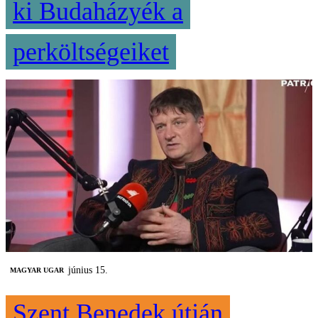
ki Budaházyék a
perköltségeiket
június 15.
MAGYAR UGAR
Szent Benedek útján