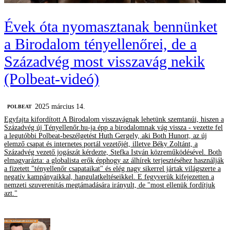
Évek óta nyomasztanak bennünket
a Birodalom tényellenőrei, de a
Századvég most visszavág nekik
(Polbeat-videó)
2025 március 14.
‎POLBEAT
Egyfajta kifordított A Birodalom visszavágnak lehetünk szemtanúi, hiszen a
Századvég új Tényellenőr.hu-ja épp a birodalomnak vág vissza - vezette fel
a legutóbbi Polbeat-beszélgetést Huth Gergely, aki Both Hunort, az új
elemző csapat és internetes portál vezetőjét, illetve Béky Zoltánt, a
Századvég vezető jogászát kérdezte, Stefka István közreműködésével. Both
elmagyarázta: a globalista erők épphogy az álhírek terjesztéséhez használják
a fizetett "tényellenőr csapataikat" és elég nagy sikerrel jártak világszerte a
negatív kampányaikkal, hangulatkeltéseikkel. E fegyverük kifejezetten a
nemzeti szuverenitás megtámadására irányult, de "most ellenük fordítjuk
azt."