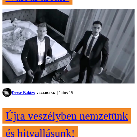
Dezse Balázs
június 15.
VEZÉRCIKK
Újra veszélyben nemzetünk
és hitvallásunk!