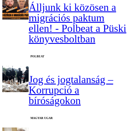
Álljunk ki közösen a
migrációs paktum
ellen! - Polbeat a Püski
könyvesboltban
‎POLBEAT
Jog és jogtalanság –
Korrupció a
bíróságokon
MAGYAR UGAR