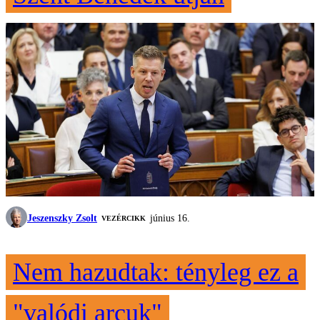
Jeszenszky Zsolt
június 16.
VEZÉRCIKK
Nem hazudtak: tényleg ez a
"valódi arcuk"