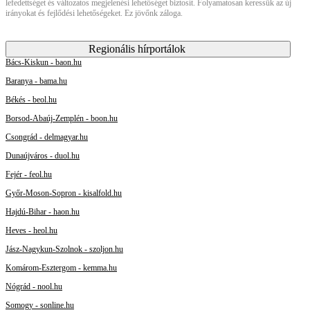
lefedettséget és változatos megjelenési lehetőséget biztosít. Folyamatosan keressük az új
irányokat és fejlődési lehetőségeket. Ez jövőnk záloga.
Regionális hírportálok
Bács-Kiskun - baon.hu
Baranya - bama.hu
Békés - beol.hu
Borsod-Abaúj-Zemplén - boon.hu
Csongrád - delmagyar.hu
Dunaújváros - duol.hu
Fejér - feol.hu
Győr-Moson-Sopron - kisalfold.hu
Hajdú-Bihar - haon.hu
Heves - heol.hu
Jász-Nagykun-Szolnok - szoljon.hu
Komárom-Esztergom - kemma.hu
Nógrád - nool.hu
Somogy - sonline.hu