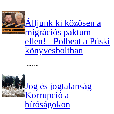
Álljunk ki közösen a
migrációs paktum
ellen! - Polbeat a Püski
könyvesboltban
‎POLBEAT
Jog és jogtalanság –
Korrupció a
bíróságokon