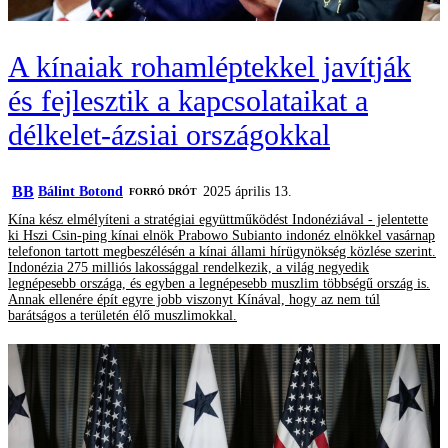
A kínaiak rohamléptekkel javítják
és fejlesztik a kapcsolataikat a
délkelet-ázsiai országokkal
BB
Bálint Botond
2025 április 13.
FORRÓ DRÓT
Kína kész elmélyíteni a stratégiai együttműködést Indonéziával - jelentette
ki Hszi Csin-ping kínai elnök Prabowo Subianto indonéz elnökkel vasárnap
telefonon tartott megbeszélésén a kínai állami hírügynökség közlése szerint.
Indonézia 275 milliós lakossággal rendelkezik, a világ negyedik
legnépesebb országa, és egyben a legnépesebb muszlim többségű ország is.
Annak ellenére épít egyre jobb viszonyt Kínával, hogy az nem túl
barátságos a területén élő muszlimokkal.