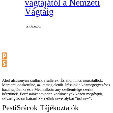
vágtájától a Nemzeti
Vágtáig
A HÁLÓZAT
Ahol alacsonyan szállnak a sallerek. És ahol nincs íróasztalfiók.
Mert ami odakerülne, az itt megjelenik. Írásaink a közmegegyezéses
hazai sajtóetika és a Médiaalkotmány szellemisége szerint
készülnek. Forrásainkat minden körülmények között megóvjuk,
szivárogtasson bátran! Szerzőink neve olykor "írói név".
PestiSrácok
Tájékoztatók