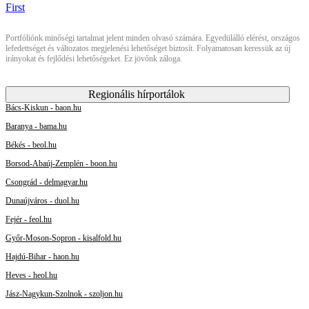
Portfóliónk minőségi tartalmat jelent minden olvasó számára. Egyedülálló elérést, országos
lefedettséget és változatos megjelenési lehetőséget biztosít. Folyamatosan keressük az új
irányokat és fejlődési lehetőségeket. Ez jövőnk záloga.
Regionális hírportálok
Bács-Kiskun - baon.hu
Baranya - bama.hu
Békés - beol.hu
Borsod-Abaúj-Zemplén - boon.hu
Csongrád - delmagyar.hu
Dunaújváros - duol.hu
Fejér - feol.hu
Győr-Moson-Sopron - kisalfold.hu
Hajdú-Bihar - haon.hu
Heves - heol.hu
Jász-Nagykun-Szolnok - szoljon.hu