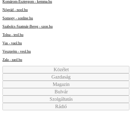
Komárom-Esztergom - kemma.hu
Nógrád - nool.hu
Somogy - sonline.hu
Szabolcs-Szatmár-Bereg - szon.hu
Tolna - teol.hu
Vas - vaol.hu
Veszprém - veol.hu
Zala - zaol.hu
Közélet
Gazdaság
Magazin
Bulvár
Szolgáltatás
Rádió