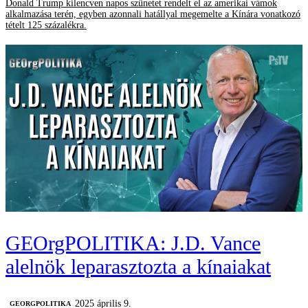
Donald Trump kilencven napos szünetet rendelt el az amerikai vámok
alkalmazása terén, egyben azonnali hatállyal megemelte a Kínára vonatkozó
tételt 125 százalékra.
GEOrgPOLITIKA: J.D. Vance
alelnök leparasztozta a kínaiakat
2025 április 9.
‎GEORGPOLITIKA