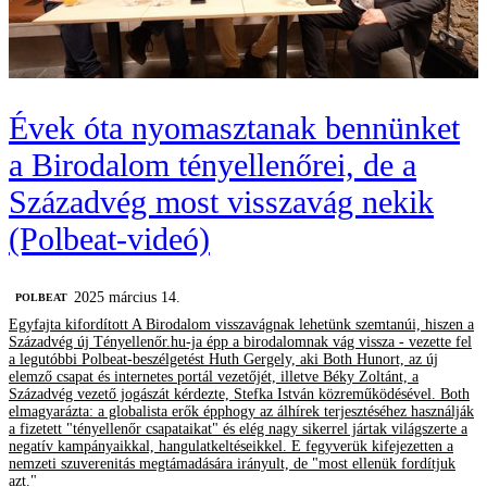
Évek óta nyomasztanak bennünket
a Birodalom tényellenőrei, de a
Századvég most visszavág nekik
(Polbeat-videó)
2025 március 14.
‎POLBEAT
Egyfajta kifordított A Birodalom visszavágnak lehetünk szemtanúi, hiszen a
Századvég új Tényellenőr.hu-ja épp a birodalomnak vág vissza - vezette fel
a legutóbbi Polbeat-beszélgetést Huth Gergely, aki Both Hunort, az új
elemző csapat és internetes portál vezetőjét, illetve Béky Zoltánt, a
Századvég vezető jogászát kérdezte, Stefka István közreműködésével. Both
elmagyarázta: a globalista erők épphogy az álhírek terjesztéséhez használják
a fizetett "tényellenőr csapataikat" és elég nagy sikerrel jártak világszerte a
negatív kampányaikkal, hangulatkeltéseikkel. E fegyverük kifejezetten a
nemzeti szuverenitás megtámadására irányult, de "most ellenük fordítjuk
azt."