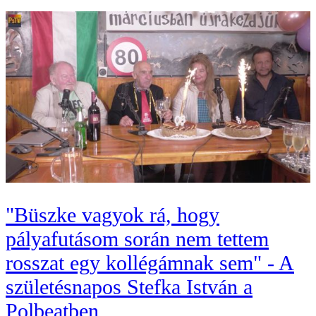
"Büszke vagyok rá, hogy
pályafutásom során nem tettem
rosszat egy kollégámnak sem" - A
születésnapos Stefka István a
Polbeatben