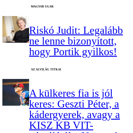
MAGYAR UGAR
Riskó Judit: Legalább
ne lenne bizonyított,
hogy Portik gyilkos!
AZ ALVILÁG TITKAI
A külkeres fia is jól
keres: Geszti Péter, a
kádergyerek, avagy a
KISZ KB VIT-