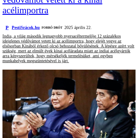
acélimportra
P
PestiSrácok.hu
2025 április 22.
FORRÓ DRÓT
India, a világ második legnagyobb nyersacéltermelője 12 százalékos
ideiglenes védővámot vetett ki az acélimportra, hogy elejét vegye az
elsősorban Kínából érkező olcsó behozatal bővülésének. A lépésre azért volt
szükség, mert az elmúlt évek kínai acéláradata miatt az indiai acélgyártók
arra kényszerültek, hogy mérsékeljék termelésüket, ami egyben
munkahelyek megszüntetésével is járt.