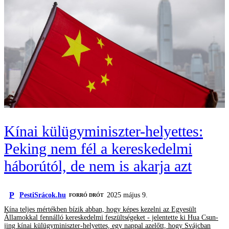
Kínai külügyminiszter-helyettes:
Peking nem fél a kereskedelmi
háborútól, de nem is akarja azt
P
PestiSrácok.hu
2025 május 9.
FORRÓ DRÓT
Kína teljes mértékben bízik abban, hogy képes kezelni az Egyesült
Államokkal fennálló kereskedelmi feszültségeket - jelentette ki Hua Csun-
jing kínai külügyminiszter-helyettes, egy nappal azelőtt, hogy Svájcban