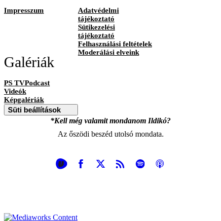
Impresszum
Adatvédelmi
tájékoztató
Sütikezelési
tájékoztató
Felhasználási feltételek
Moderálási elveink
Galériák
PS TVPodcast
Videók
Képgalériák
Süti beállítások
*Kell még valamit mondanom Ildikó?
Az őszödi beszéd utolsó mondata.