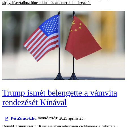
tárgyalóasztalhoz ülne a kínai és az amerikai delegáció.
Trump ismét belengette a vámvita
rendezését Kínával
P
PestiSrácok.hu
2025 április 23.
FORRÓ DRÓT
Donald Trump szerint Kína esetében jelentősen csökkennek a behozatali