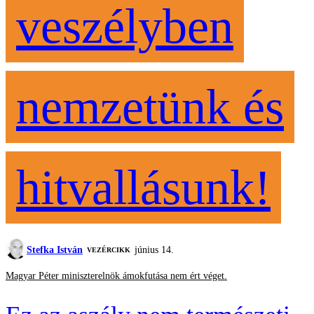
veszélyben
nemzetünk és
hitvallásunk!
Stefka István
június 14.
VEZÉRCIKK
Magyar Péter miniszterelnök ámokfutása nem ért véget.