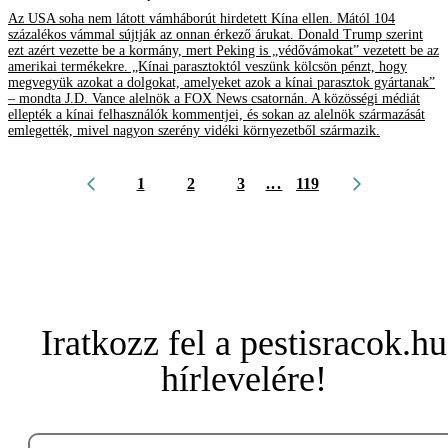
Az USA soha nem látott vámháborút hirdetett Kína ellen. Mától 104
százalékos vámmal sújtják az onnan érkező árukat. Donald Trump szerint
ezt azért vezette be a kormány, mert Peking is „védővámokat” vezetett be az
amerikai termékekre. „Kínai parasztoktól veszünk kölcsön pénzt, hogy
megvegyük azokat a dolgokat, amelyeket azok a kínai parasztok gyártanak”
– mondta J.D. Vance alelnök a FOX News csatornán. A közösségi médiát
ellepték a kínai felhasználók kommentjei, és sokan az alelnök származását
emlegették, mivel nagyon szerény vidéki környezetből származik.
1
2
3
...
119
Iratkozz fel a pestisracok.hu
hírlevelére!