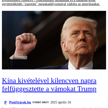
kijelentésekre reagálva - rosszindulatú támadással és a panamai-kínai
együttműködés "zsarnoki" megakadályozásával vádolta az amerikaiakat.
Kína kivételével kilencven napra
felfüggesztette a vámokat Trump
P
PestiSrácok.hu
2025 április 10.
FORRÓ DRÓT