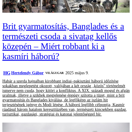
Brit gyarmatosítás, Banglades és a
természeti csoda a sivatag kellős
közepén – Miért robbant ki a
kasmíri háború?
HG
Hertelendy Gábor
2025 május 9.
VILÁGUGAR
Habár a szerda hajnalban kirobbant indiai–pakisztáni háború időzítése
sokakban meglepetést okozott, valójában a két ország „közös” történelmét
ismerve nem csoda, hogy kitört a konfliktus. A XIX. századi mogul és afgán
uralmak, illetve a szikhek megjelenése éppúgy szította a tüzet, mint a brit
gyarmatosítás és Banglades kiválása, de legfőképp az iszlám hit
terjesztésének igénye és Modi lépése. A háború legfőbb célpontja, Kasmír
ráadásul három hatalom kereszttüzében van, természeti kincsekben gazdag,
turisztikai, gazdasági, stratégiai és katonai jelentőséggel bír.