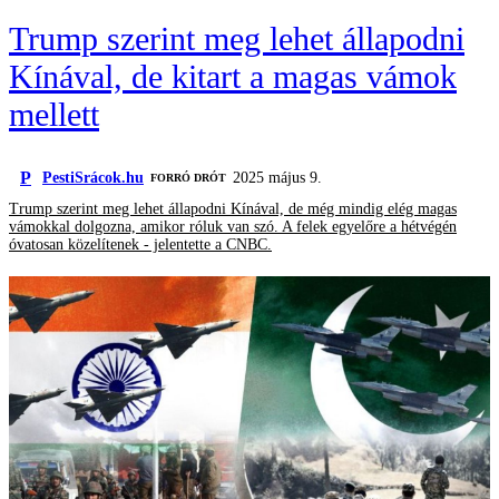
Trump szerint meg lehet állapodni
Kínával, de kitart a magas vámok
mellett
P
PestiSrácok.hu
2025 május 9.
FORRÓ DRÓT
Trump szerint meg lehet állapodni Kínával, de még mindig elég magas
vámokkal dolgozna, amikor róluk van szó. A felek egyelőre a hétvégén
óvatosan közelítenek - jelentette a CNBC.