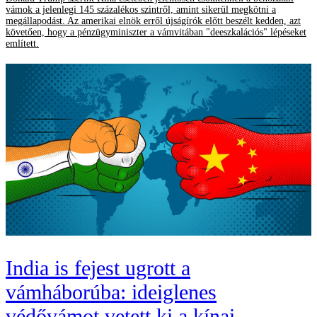
vámok a jelenlegi 145 százalékos szintről, amint sikerül megkötni a
megállapodást. Az amerikai elnök erről újságírók előtt beszélt kedden, azt
követően, hogy a pénzügyminiszter a vámvitában "deeszkalációs" lépéseket
említett.
India is fejest ugrott a
vámháborúba: ideiglenes
védővámot vetett ki a kínai