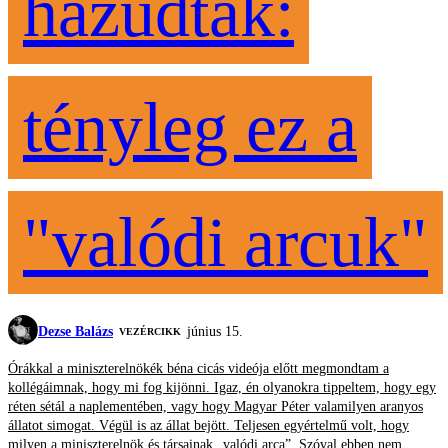
hazudtak:
tényleg ez a
"valódi arcuk"
Dezse Balázs
június 15.
VEZÉRCIKK
Órákkal a miniszterelnökék béna cicás videója előtt megmondtam a
kollégáimnak, hogy mi fog kijönni. Igaz, én olyanokra tippeltem, hogy egy
réten sétál a naplementében, vagy hogy Magyar Péter valamilyen aranyos
állatot simogat. Végül is az állat bejött. Teljesen egyértelmű volt, hogy
milyen a miniszterelnök és társainak „valódi arca”. Szóval ebben nem