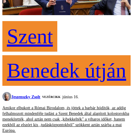
Szent
Benedek útján
Jeszenszky Zsolt
június 16.
VEZÉRCIKK
Amikor elbukott a Római Birodalom, és jöttek a barbár hódítók, az addig
felhalmozott mindenféle tudást a Szent Benedek által alapított kolostorokba
menekítették, ahol aztán nem csak „kibekkelték” a viharos időket, hanem
ezekből az elszórt kis „tudásközpontokból” szökkent aztán szárba a mai
Európa.