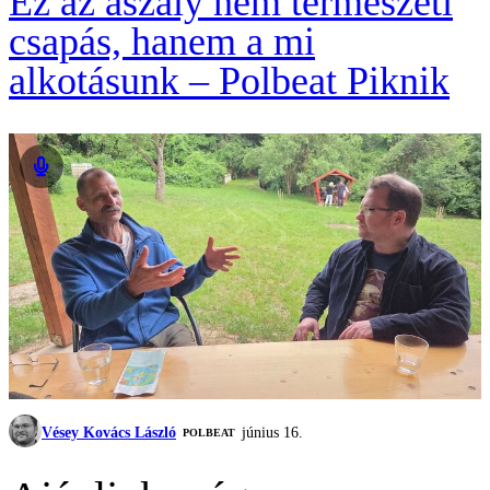
Ez az aszály nem természeti
csapás, hanem a mi
alkotásunk – Polbeat Piknik
Vésey Kovács László
június 16.
‎POLBEAT