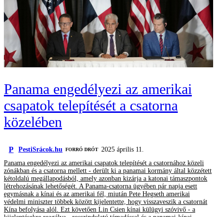
Panama engedélyezi az amerikai
csapatok telepítését a csatorna
közelében
P
PestiSrácok.hu
2025 április 11.
FORRÓ DRÓT
Panama engedélyezi az amerikai csapatok telepítését a csatornához közeli
zónákban és a csatorna mellett - derült ki a panamai kormány által közzétett
kétoldalú megállapodásból, amely azonban kizárja a katonai támaszpontok
létrehozásának lehetőségét. A Panama-csatorna ügyében pár napja esett
egymásnak a kínai és az amerikai fél, miután Pete Hegseth amerikai
védelmi miniszter többek között kijelentette, hogy visszaveszik a csatornát
Kína befolyása alól. Ezt követően Lin Csien kínai külügyi szóvivő - a