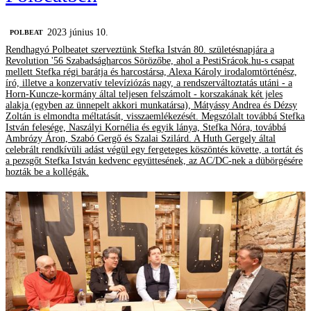
2023 június 10.
‎POLBEAT
Rendhagyó Polbeatet szerveztünk Stefka István 80. születésnapjára a
Revolution '56 Szabadságharcos Sörözőbe, ahol a PestiSrácok.hu-s csapat
mellett Stefka régi barátja és harcostársa, Alexa Károly irodalomtörténész,
író, illetve a konzervatív televíziózás nagy, a rendszerváltoztatás utáni - a
Horn-Kuncze-kormány által teljesen felszámolt - korszakának két jeles
alakja (egyben az ünnepelt akkori munkatársa), Mátyássy Andrea és Dézsy
Zoltán is elmondta méltatását, visszaemlékezését. Megszólalt továbbá Stefka
István felesége, Naszályi Kornélia és egyik lánya, Stefka Nóra, továbbá
Ambrózy Áron, Szabó Gergő és Szalai Szilárd. A Huth Gergely által
celebrált rendkívüli adást végül egy fergeteges köszöntés követte, a tortát és
a pezsgőt Stefka István kedvenc együttesének, az AC/DC-nek a dübörgésére
hozták be a kollégák.