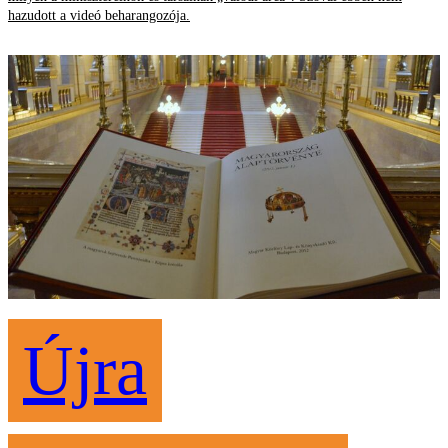
hazudott a videó beharangozója.
Újra