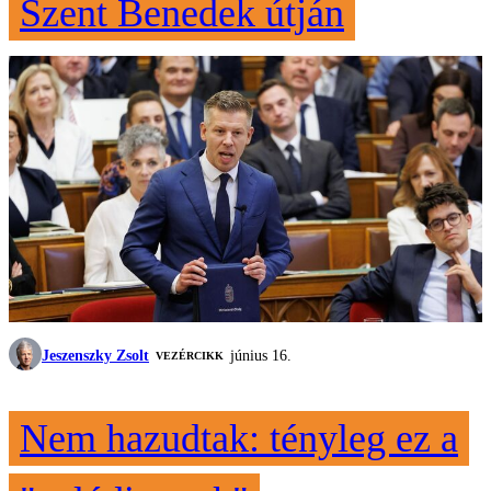
Szent Benedek útján
Jeszenszky Zsolt
június 16.
VEZÉRCIKK
Nem hazudtak: tényleg ez a