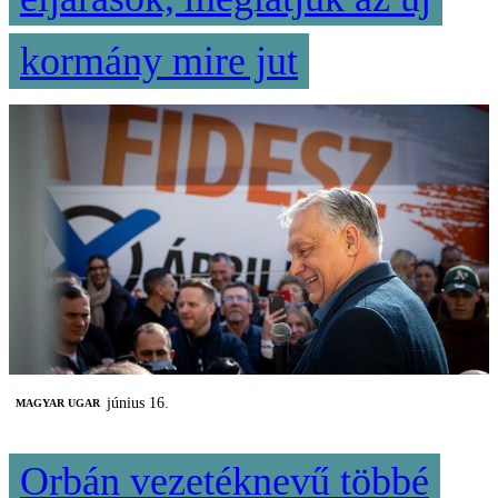
kormány mire jut
június 16.
MAGYAR UGAR
Orbán vezetéknevű többé