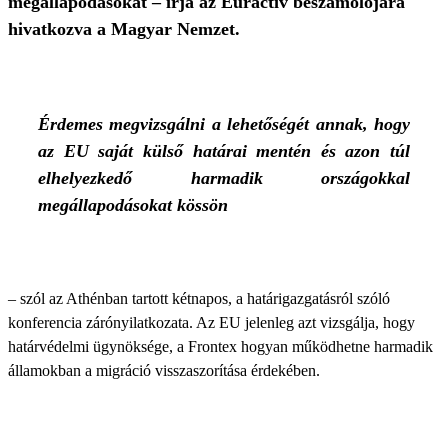
megállapodásokat – írja az Euractiv beszámolójára
hivatkozva a Magyar Nemzet.
Érdemes megvizsgálni a lehetőségét annak, hogy
az EU saját külső határai mentén és azon túl
elhelyezkedő harmadik országokkal
megállapodásokat kössön
– szól az Athénban tartott kétnapos, a határigazgatásról szóló
konferencia zárónyilatkozata. Az EU jelenleg azt vizsgálja, hogy
határvédelmi ügynöksége, a Frontex hogyan működhetne harmadik
államokban a migráció visszaszorítása érdekében.