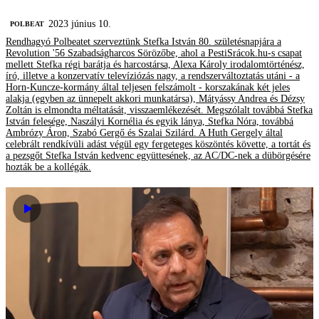
2023 június 10.
‎POLBEAT
Rendhagyó Polbeatet szerveztünk Stefka István 80. születésnapjára a
Revolution '56 Szabadságharcos Sörözőbe, ahol a PestiSrácok.hu-s csapat
mellett Stefka régi barátja és harcostársa, Alexa Károly irodalomtörténész,
író, illetve a konzervatív televíziózás nagy, a rendszerváltoztatás utáni - a
Horn-Kuncze-kormány által teljesen felszámolt - korszakának két jeles
alakja (egyben az ünnepelt akkori munkatársa), Mátyássy Andrea és Dézsy
Zoltán is elmondta méltatását, visszaemlékezését. Megszólalt továbbá Stefka
István felesége, Naszályi Kornélia és egyik lánya, Stefka Nóra, továbbá
Ambrózy Áron, Szabó Gergő és Szalai Szilárd. A Huth Gergely által
celebrált rendkívüli adást végül egy fergeteges köszöntés követte, a tortát és
a pezsgőt Stefka István kedvenc együttesének, az AC/DC-nek a dübörgésére
hozták be a kollégák.