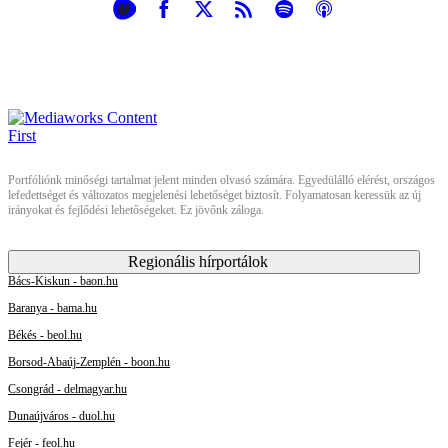
Portfóliónk minőségi tartalmat jelent minden olvasó számára. Egyedülálló elérést, országos
lefedettséget és változatos megjelenési lehetőséget biztosít. Folyamatosan keressük az új
irányokat és fejlődési lehetőségeket. Ez jövőnk záloga.
Regionális hírportálok
Bács-Kiskun - baon.hu
Baranya - bama.hu
Békés - beol.hu
Borsod-Abaúj-Zemplén - boon.hu
Csongrád - delmagyar.hu
Dunaújváros - duol.hu
Fejér - feol.hu