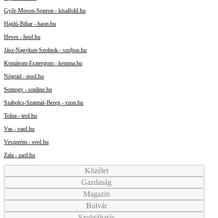
Győr-Moson-Sopron - kisalfold.hu
Hajdú-Bihar - haon.hu
Heves - heol.hu
Jász-Nagykun-Szolnok - szoljon.hu
Komárom-Esztergom - kemma.hu
Nógrád - nool.hu
Somogy - sonline.hu
Szabolcs-Szatmár-Bereg - szon.hu
Tolna - teol.hu
Vas - vaol.hu
Veszprém - veol.hu
Zala - zaol.hu
Közélet
Gazdaság
Magazin
Bulvár
Szolgáltatás