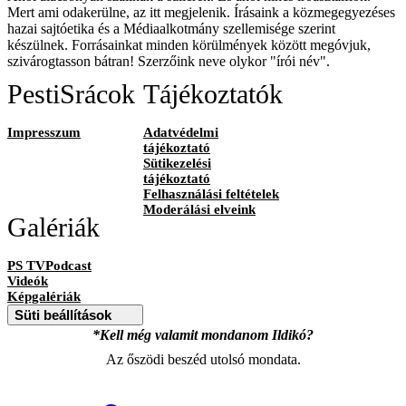
Mert ami odakerülne, az itt megjelenik. Írásaink a közmegegyezéses
hazai sajtóetika és a Médiaalkotmány szellemisége szerint
készülnek. Forrásainkat minden körülmények között megóvjuk,
szivárogtasson bátran! Szerzőink neve olykor "írói név".
PestiSrácok
Tájékoztatók
Impresszum
Adatvédelmi
tájékoztató
Sütikezelési
tájékoztató
Felhasználási feltételek
Moderálási elveink
Galériák
PS TVPodcast
Videók
Képgalériák
Süti beállítások
*Kell még valamit mondanom Ildikó?
Az őszödi beszéd utolsó mondata.