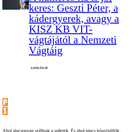
keres: Geszti Péter, a
kádergyerek, avagy a
KISZ KB VIT-
vágtájától a Nemzeti
Vágtáig
A HÁLÓZAT
Ahol alacsonyan szállnak a sallerek. És ahol nincs íróasztalfiók.