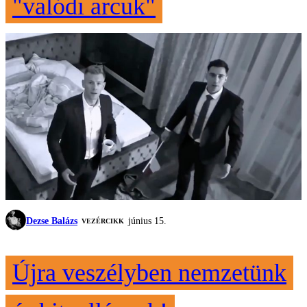
"valódi arcuk"
Dezse Balázs
június 15.
VEZÉRCIKK
Újra veszélyben nemzetünk