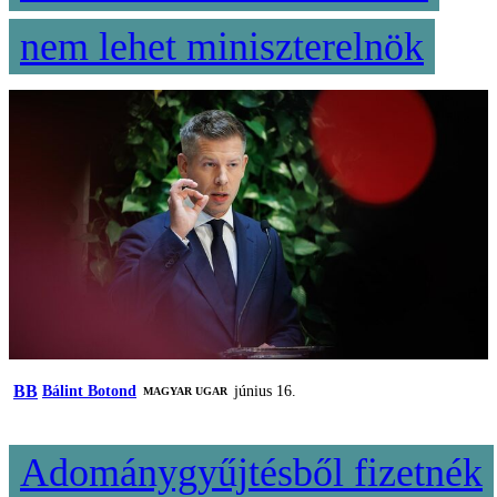
nem lehet miniszterelnök
BB
Bálint Botond
június 16.
MAGYAR UGAR
Adománygyűjtésből fizetnék