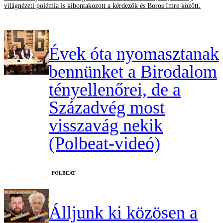
világnézeti polémia is kibontakozott a kérdezők és Boros Imre között.
Évek óta nyomasztanak
bennünket a Birodalom
tényellenőrei, de a
Századvég most
visszavág nekik
(Polbeat-videó)
‎POLBEAT
Álljunk ki közösen a