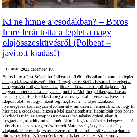
Ki ne hinne a csodákban? – Boros
Imre lerántotta a leplet a nagy
olajösszesküvésről (Polbeat –
javított kiadás!)
2022 december 10.
‎POLBEAT
Boros Imre a PestiSrácok.hu Polbeat című élő műsorában lerántotta a leplet
a nagy olajösszesküvésről. Huth Gergellyel és Stefka Istvánnal beszélgetve
elmagyarázta, milyen játszma zajlik az unió szankciós politikája mögött,
hogyan mesterkedett a magyar olajmulti, a Mol, hogy kikényszerítse az
üzemanyagár-stop feloldását még a kormány által tervezett szilveszteri
időpont előtt, és hogy miként fog megfizetni – a teljes szankciós
nyereségének kormányzati elvonásával – mindezért. Felmerült az is, hogy ki
hisz még a csodákban, hiszen a Mol százhalombattai finomítóját több hónap
küszködés után, az árstop visszavonása után néhány órával sikerült
megjavítani, az addig minden mérnökön kifogó repedéseket behegeszteni. A
műsorban a neves közgazdász beszélt Matolcsy György és a kormány
vitájának hátteréről is, és természetesen a Revolution '56 Szabadságharcos
Sörözőben jelen lévő vendégek ezúttal is kérdezhettek, sőt, komoly