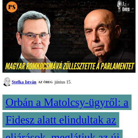
Stefka István
június 15.
AZ ÖREG
Orbán a Matolcsy-ügyről: a
Fidesz alatt elindultak az
eljárások, meglátjuk az új