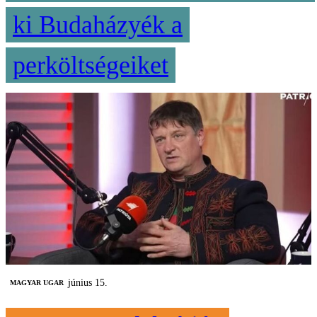
ki Budaházyék a
perköltségeiket
június 15.
MAGYAR UGAR