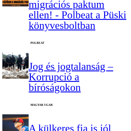
migrációs paktum
ellen! - Polbeat a Püski
könyvesboltban
‎POLBEAT
Jog és jogtalanság –
Korrupció a
bíróságokon
MAGYAR UGAR
A külkeres fia is jól