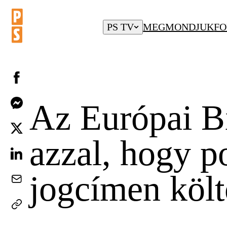
PS TV
MEGMONDJUK
FO
Az Európai Bi
azzal, hogy p
jogcímen költ