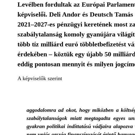
Levélben fordultak az Európai Parlament 
képviselői. Deli Andor és Deutsch Tamás
2021–2027-es pénzügyi keretének most zajl
szabálytalanság komoly gyanújára világít
több tíz milliárd euró többletbefizetést 
érdekében – köztük egy újabb 50 milliárd
eddig pontosan mennyit és milyen jogcím
A képviselők szerint
aggodalomra ad okot, hogy miközben a költségv
szabálytalanságok miatt megtagadta egyes uni
gyakran politikai indíttatású vádjaira alapozva
nem uniós ország finanszírozását érintő hanyag