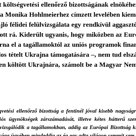
költségvetési ellenőrző bizottságának elnökéhe
 a Monika Hohlmeierhez címzett levelében kieme
ó félidei felülvizsgálata egy rendkívül aggaszt
ott rá. Kiderült ugyanis, hogy miközben az Eur
várna el a tagállamoktól az uniós programok fin
os tételt Ukrajna támogatására –, nem tud elsz
en költött Ukrajnára, számolt be a Magyar Nem
etési ellenőrző bizottság a fentinél jóval kisebb nagyság
ós ügynökségek zárszámadását, illetve kétes hátterű szer
 vizsgálódik a tagállamokban, addig az Európai Bizottság k
sága ügyében mindeddig az ég egy adta világon semmit sem t