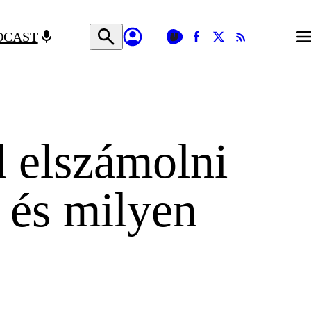
DCAST
 elszámolni
 és milyen