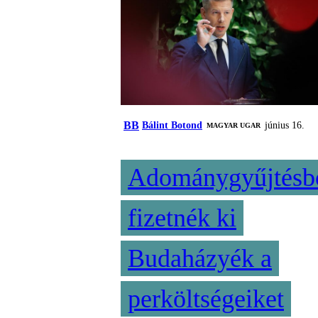
BB
Bálint Botond
június 16.
MAGYAR UGAR
Adománygyűjtésb
fizetnék ki
Budaházyék a
perköltségeiket