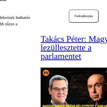
Feliratkozás
dekeinek hathatós
bb tűzze a
Takács Péter: Mag
lezüllesztette a
parlamentet