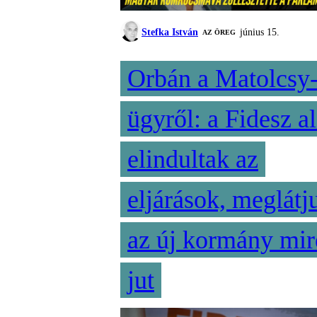
Stefka István
június 15.
AZ ÖREG
Orbán a Matolcsy
ügyről: a Fidesz al
elindultak az
eljárások, meglátj
az új kormány mir
jut