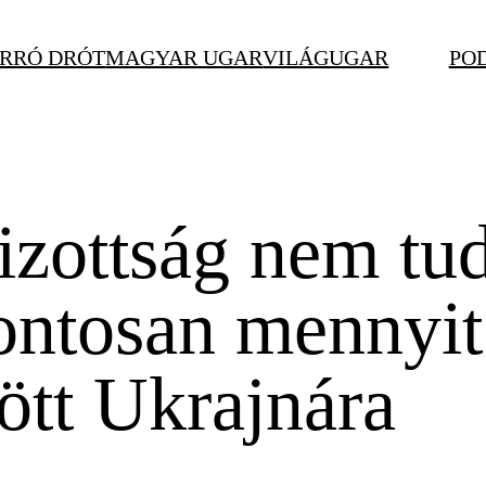
RRÓ DRÓT
MAGYAR UGAR
VILÁGUGAR
PO
zottság nem tud
ontosan mennyit
ött Ukrajnára