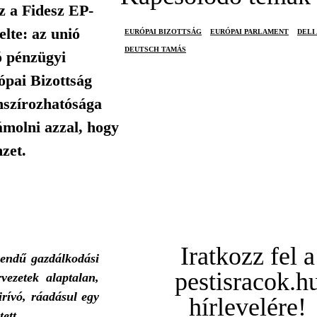
z a Fidesz EP-
lte: az unió
EURÓPAI BIZOTTSÁG
EURÓPAI PARLAMENT
DELI
DEUTSCH TAMÁS
ó pénzügyi
ópai Bizottság
anszírozhatósága
ámolni azzal, hogy
zet.
Iratkozz fel a
rendű gazdálkodási
pestisracok.h
vezetek alaptalan,
irívó, ráadásul egy
hírlevelére!
ett.