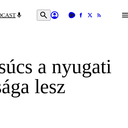
DCAST
súcs a nyugati
ága lesz