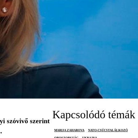
Kapcsolódó témák
i szóvivő szerint
.
MARIJA ZAHAROVA
NATO-CSÚCSTALÁLKOZÓ
OROSZORSZÁG
UKRAJNA