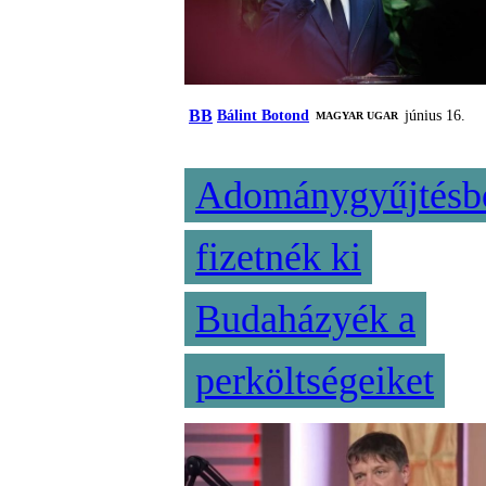
BB
Bálint Botond
június 16.
MAGYAR UGAR
Adománygyűjtésb
fizetnék ki
Budaházyék a
perköltségeiket