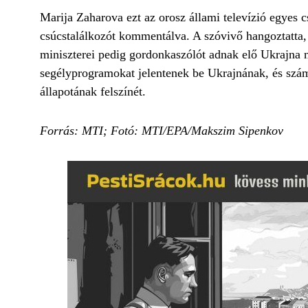
Marija Zaharova ezt az orosz állami televízió egyes 
csúcstalálkozót kommentálva. A szóvivő hangoztatta,
miniszterei pedig gordonkaszólót adnak elő Ukrajna m
segélyprogramokat jelentenek be Ukrajnának, és szá
állapotának felszínét.
Forrás: MTI; Fotó: MTI/EPA/Makszim Sipenkov