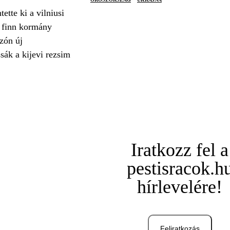
tte ki a vilniusi
a finn kormány
zón új
ák a kijevi rezsim
Iratkozz fel a
pestisracok.h
hírlevelére!
Feliratkozás