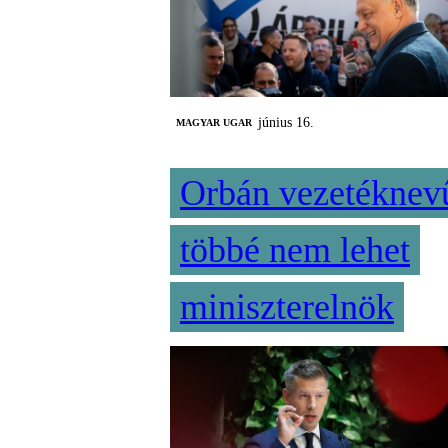
június 16.
MAGYAR UGAR
Orbán vezetéknev
többé nem lehet
miniszterelnök