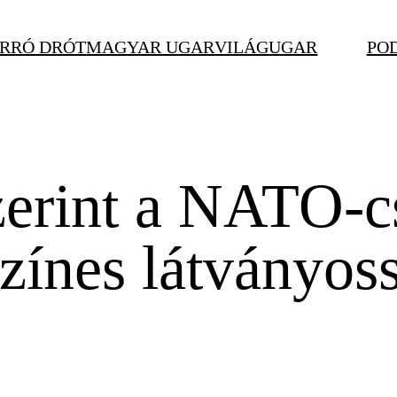
RRÓ DRÓT
MAGYAR UGAR
VILÁGUGAR
PO
erint a NATO-c
zínes látványoss