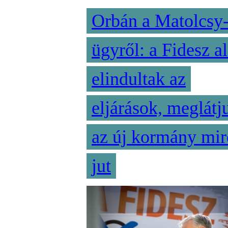
Orbán a Matolcsy
ügyről: a Fidesz al
elindultak az
eljárások, meglátj
az új kormány mir
jut