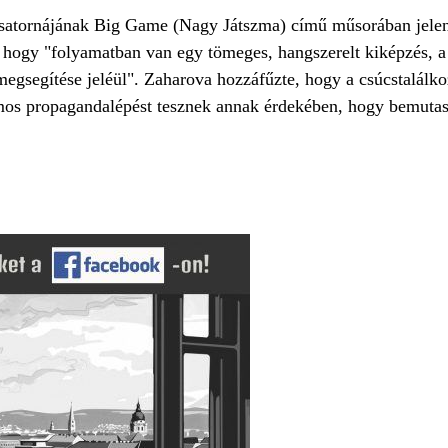
csatornájának Big Game (Nagy Játszma) című műsorában jelente
 hogy "folyamatban van egy tömeges, hangszerelt kiképzés, 
egsegítése jeléül". Zaharova hozzáfűzte, hogy a csúcstalálko
mos propagandalépést tesznek annak érdekében, hogy bemutass