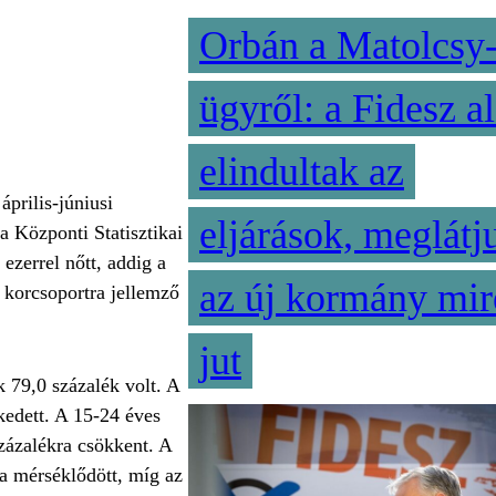
Orbán a Matolcsy
ügyről: a Fidesz al
elindultak az
április-júniusi
eljárások, meglátj
a Központi Statisztikai
zerrel nőtt, addig a
az új kormány mir
a korcsoportra jellemző
jut
k 79,0 százalék volt. A
lkedett. A 15-24 éves
százalékra csökkent. A
ra mérséklődött, míg az