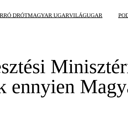
RRÓ DRÓT
MAGYAR UGAR
VILÁGUGAR
PO
sztési Miniszté
k ennyien Magy