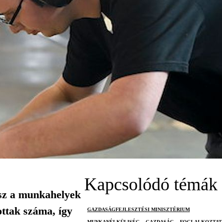
Kapcsolódó témák
esz a munkahelyek
ottak száma, így
GAZDASÁGFEJLESZTÉSI MINISZTÉRIUM
MUNKANÉLKÜLISÉG
GAZDASÁG
FOGLALKOZTA