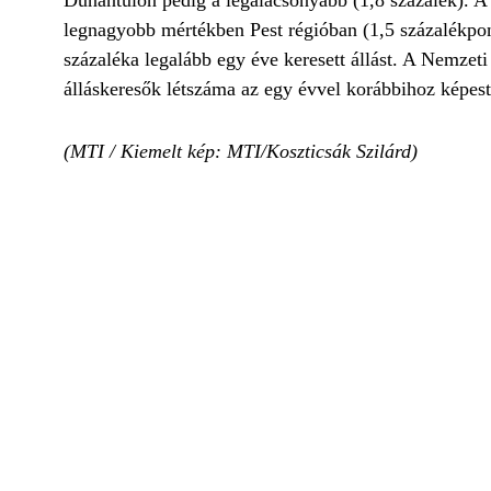
Dunántúlon pedig a legalacsonyabb (1,8 százalék). A 
legnagyobb mértékben Pest régióban (1,5 százalékpon
százaléka legalább egy éve keresett állást. A Nemzeti 
álláskeresők létszáma az egy évvel korábbihoz képest
(MTI / Kiemelt kép: MTI/Koszticsák Szilárd)