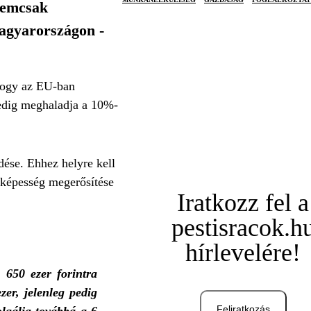
nemcsak
agyarországon -
hogy az EU-ban
edig meghaladja a 10%-
dése. Ehhez helyre kell
nyképesség megerősítése
Iratkozz fel a
pestisracok.h
hírlevelére!
 650 ezer forintra
zer, jelenleg pedig
Feliratkozás