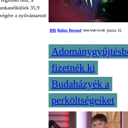
régióban nőtt, a
munkanélküliek 35,9
végére a nyilvántartott
BB
Bálint Botond
június 16.
MAGYAR UGAR
Adománygyűjtésb
fizetnék ki
Budaházyék a
perköltségeiket