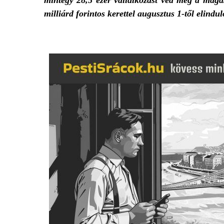
mintegy 28,5 ezer vállalkozást véd meg a maga
milliárd forintos kerettel augusztus 1-től elindu