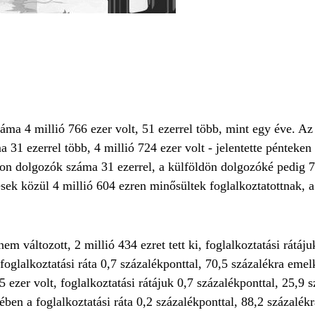
áma 4 millió 766 ezer volt, 51 ezerrel több, mint egy éve. Az 
31 ezerrel több, 4 millió 724 ezer volt - jelentette pénteken 
n dolgozók száma 31 ezerrel, a külföldön dolgozóké pedig 7 e
sek közül 4 millió 604 ezren minősültek foglalkoztatottnak, 
em változott, 2 millió 434 ezret tett ki, foglalkoztatási rátáju
 foglalkoztatási ráta 0,7 százalékponttal, 70,5 százalékra eme
 ezer volt, foglalkoztatási rátájuk 0,7 százalékponttal, 25,9 
ben a foglalkoztatási ráta 0,2 százalékponttal, 88,2 százalék