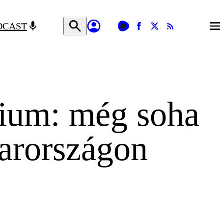
DCAST
rium: még soha
arországon