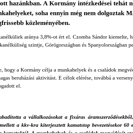
ozott hazánkban. A Kormány intézkedései tehát 
nkahelyeket, soha ennyin még nem dolgoztak M
egfrissebb közleményében.
anélküliek aránya 3,8%-ot ért el. Czomba Sándor kiemelte, 
anélküliség szintje, Görögországban és Spanyolországban p
elte, hogy a Kormány célja a munkahelyek és a családok megvé
magas beruházási aktivitást. E célok elérése, továbbá a verse
gadott el.
badította a vállalkozásokat a fixáras áramszerződésekből,
llett a kkv-kra kiterjesztett kamatstop bevezetésekor 60 e