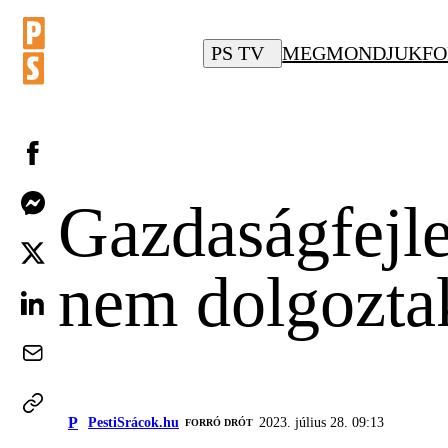
PS TV
MEGMONDJUK
FO
Gazdaságfejle
nem dolgozta
P
PestiSrácok.hu
2023. július 28. 09:13
FORRÓ DRÓT