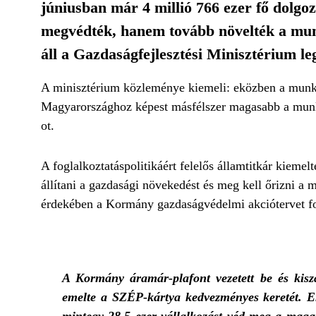
júniusban már 4 millió 766 ezer fő dolg
megvédték, hanem tovább növelték a mu
áll a Gazdaságfejlesztési Minisztérium l
A minisztérium közleménye kiemeli: eközben a munk
Magyarországhoz képest másfélszer magasabb a munk
ot.
A foglalkoztatáspolitikáért felelős államtitkár kiem
állítani a gazdasági növekedést és meg kell őrizni a 
érdekében a Kormány gazdaságvédelmi akciótervet fo
A Kormány áramár-plafont vezetett be és kisza
emelte a SZÉP-kártya kedvezményes keretét. Eme