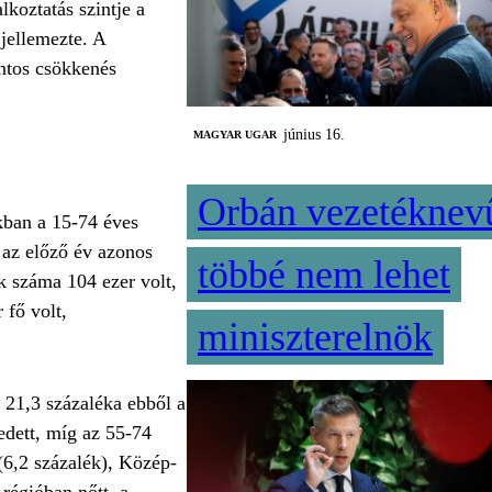
koztatás szintje a
jellemezte. A
ontos csökkenés
június 16.
MAGYAR UGAR
Orbán vezetéknev
kban a 15-74 éves
 az előző év azonos
többé nem lehet
k száma 104 ezer volt,
 fő volt,
miniszterelnök
 21,3 százaléka ebből a
edett, míg az 55-74
(6,2 százalék), Közép-