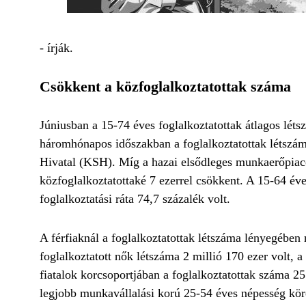
- írják.
Csökkent a közfoglalkoztatottak száma
Júniusban a 15-74 éves foglalkoztatottak átlagos létsz
háromhónapos időszakban a foglalkoztatottak létszáma 
Hivatal (KSH). Míg a hazai elsődleges munkaerőpiaco
közfoglalkoztatottaké 7 ezerrel csökkent. A 15-64 éve
foglalkoztatási ráta 74,7 százalék volt.
A férfiaknál a foglalkoztatottak létszáma lényegében n
foglalkoztatott nők létszáma 2 millió 170 ezer volt, a
fiatalok korcsoportjában a foglalkoztatottak száma 255
legjobb munkavállalási korú 25-54 éves népesség köré