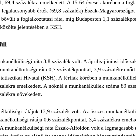
, 69,4 százalékra emelkedett. A 15-64 évesek körében a foglal
a legalacsonyabb érték (69,8 százalék) Észak-Magyarországot 
 bővült a foglalkoztatási ráta, míg Budapesten 1,1 százalékp
- közölte jelentésében a KSH.
üli
anélküliségi ráta 3,8 százalék volt. A április-júniusi idősza
unkanélküliségi ráta 0,7 százalékponttal, 3,9 százalékra nőtt
Statisztikai Hivatal (KSH). A férfiak körében a munkanélkülie
ázalékra emelkedett. A nőknél a munkanélküliek száma 89 ezer
zalékra növekedett.
küliségi rátájuk 13,9 százalék volt. Az összes munkanélküli
anélküliségi rátája 0,6 százalékponttal, 3,4 százalékra emelk
. A munkanélküliségi ráta Észak-Alföldön volt a legmagasabb 