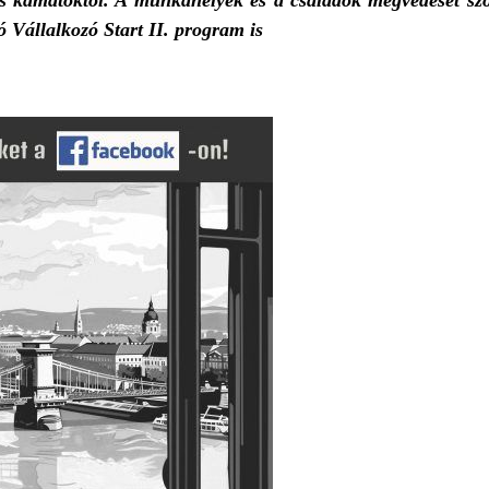
s kamatoktól. A munkahelyek és a családok megvédését szo
ló Vállalkozó Start II. program is