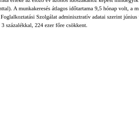
ráta értéke az előző év azonos időszakához képest mindegyik 
ttal). A munkakeresés átlagos időtartama 9,5 hónap volt, a 
Foglalkoztatási Szolgálat adminisztratív adatai szerint június 
 3 százalékkal, 224 ezer főre csökkent.