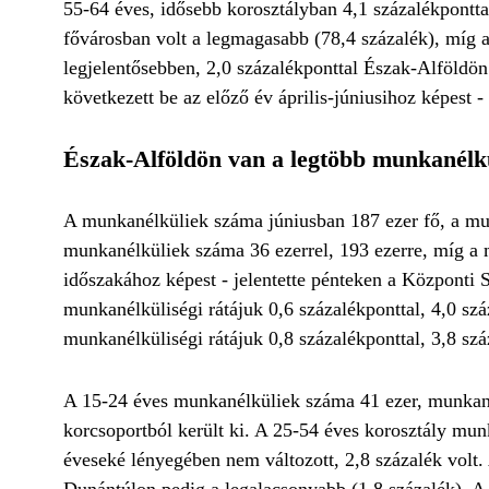
55-64 éves, idősebb korosztályban 4,1 százalékponttal
fővárosban volt a legmagasabb (78,4 százalék), míg 
legjelentősebben, 2,0 százalékponttal Észak-Alföldön
következett be az előző év április-júniusihoz képest 
Észak-Alföldön van a legtöbb munkanélk
A munkanélküliek száma júniusban 187 ezer fő, a munk
munkanélküliek száma 36 ezerrel, 193 ezerre, míg a m
időszakához képest - jelentette pénteken a Központi 
munkanélküliségi rátájuk 0,6 százalékponttal, 4,0 sz
munkanélküliségi rátájuk 0,8 százalékponttal, 3,8 szá
A 15-24 éves munkanélküliek száma 41 ezer, munkanél
korcsoportból került ki. A 25-54 éves korosztály munk
éveseké lényegében nem változott, 2,8 százalék volt