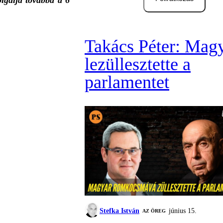
lgálja továbbá a 6
Takács Péter: Mag
lezüllesztette a
parlamentet
Stefka István
június 15.
AZ ÖREG