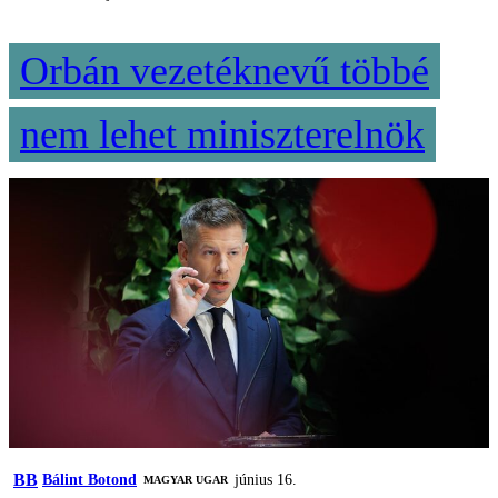
Orbán vezetéknevű többé
nem lehet miniszterelnök
BB
Bálint Botond
június 16.
MAGYAR UGAR