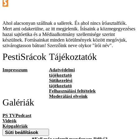
Ahol alacsonyan szállnak a sallerek. És ahol nincs íróasztalfiók.
Mert ami odakerülne, az itt megjelenik. Írásaink a közmegegyezéses
hazai sajtóetika és a Médiaalkotmány szellemisége szerint
készülnek. Forrásainkat minden körülmények között megóvjuk,
szivárogtasson bátran! Szerzőink neve olykor "írói név".
PestiSrácok
Tájékoztatók
Impresszum
Adatvédelmi
tájékoztató
Sütikezelési
tájékoztató
Felhasználási feltételek
Moderálási elveink
Galériák
PS TVPodcast
Videók
Képgalériák
Süti beállítások