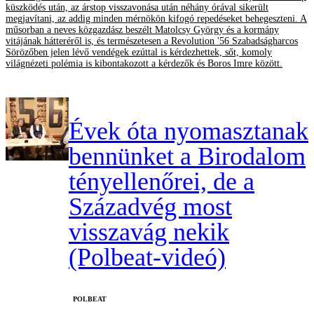
küszködés után, az árstop visszavonása után néhány órával sikerült
megjavítani, az addig minden mérnökön kifogó repedéseket behegeszteni. A
műsorban a neves közgazdász beszélt Matolcsy György és a kormány
vitájának hátteréről is, és természetesen a Revolution '56 Szabadságharcos
Sörözőben jelen lévő vendégek ezúttal is kérdezhettek, sőt, komoly
világnézeti polémia is kibontakozott a kérdezők és Boros Imre között.
Évek óta nyomasztanak
bennünket a Birodalom
tényellenőrei, de a
Századvég most
visszavág nekik
(Polbeat-videó)
‎POLBEAT