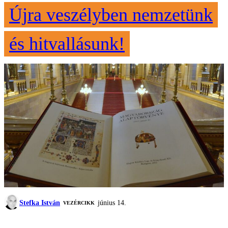
Újra veszélyben nemzetünk
és hitvallásunk!
Stefka István
június 14.
VEZÉRCIKK