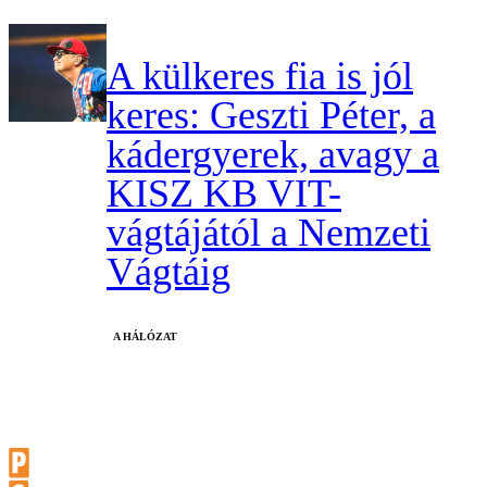
A külkeres fia is jól
keres: Geszti Péter, a
kádergyerek, avagy a
KISZ KB VIT-
vágtájától a Nemzeti
Vágtáig
A HÁLÓZAT