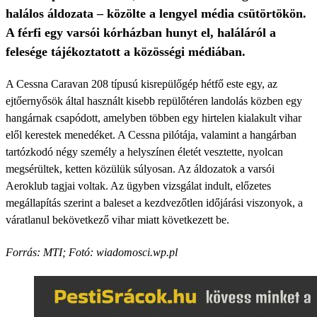
halálos áldozata – közölte a lengyel média csütörtökön.
A férfi egy varsói kórházban hunyt el, haláláról a
felesége tájékoztatott a közösségi médiában.
A Cessna Caravan 208 típusú kisrepülőgép hétfő este egy, az
ejtőernyősök által használt kisebb repülőtéren landolás közben egy
hangárnak csapódott, amelyben többen egy hirtelen kialakult vihar
elől kerestek menedéket. A Cessna pilótája, valamint a hangárban
tartózkodó négy személy a helyszínen életét vesztette, nyolcan
megsérültek, ketten közülük súlyosan. Az áldozatok a varsói
Aeroklub tagjai voltak. Az ügyben vizsgálat indult, előzetes
megállapítás szerint a baleset a kezdvezőtlen időjárási viszonyok, a
váratlanul bekövetkező vihar miatt következett be.
Forrás: MTI; Fotó: wiadomosci.wp.pl