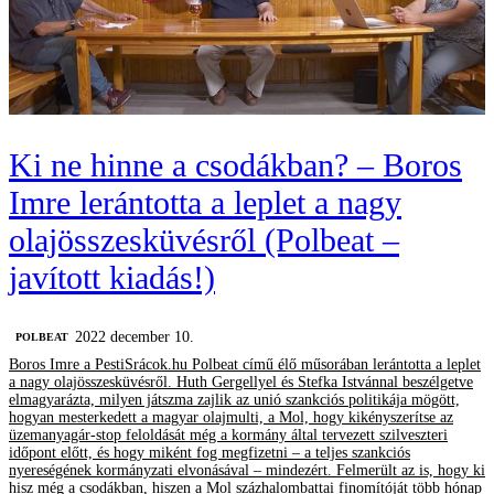
Ki ne hinne a csodákban? – Boros
Imre lerántotta a leplet a nagy
olajösszesküvésről (Polbeat –
javított kiadás!)
2022 december 10.
‎POLBEAT
Boros Imre a PestiSrácok.hu Polbeat című élő műsorában lerántotta a leplet
a nagy olajösszesküvésről. Huth Gergellyel és Stefka Istvánnal beszélgetve
elmagyarázta, milyen játszma zajlik az unió szankciós politikája mögött,
hogyan mesterkedett a magyar olajmulti, a Mol, hogy kikényszerítse az
üzemanyagár-stop feloldását még a kormány által tervezett szilveszteri
időpont előtt, és hogy miként fog megfizetni – a teljes szankciós
nyereségének kormányzati elvonásával – mindezért. Felmerült az is, hogy ki
hisz még a csodákban, hiszen a Mol százhalombattai finomítóját több hónap