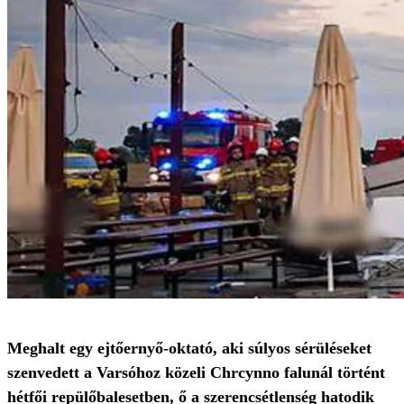
Meghalt egy ejtőernyő-oktató, aki súlyos sérüléseket
szenvedett a Varsóhoz közeli Chrcynno falunál történt
hétfői repülőbalesetben, ő a szerencsétlenség hatodik