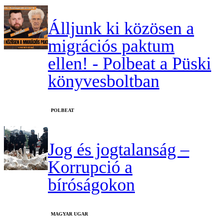
Álljunk ki közösen a
migrációs paktum
ellen! - Polbeat a Püski
könyvesboltban
‎POLBEAT
Jog és jogtalanság –
Korrupció a
bíróságokon
MAGYAR UGAR