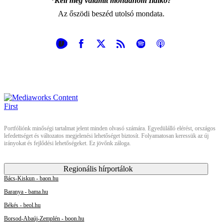
*Kell még valamit mondanom Ildikó?
Az őszödi beszéd utolsó mondata.
Portfóliónk minőségi tartalmat jelent minden olvasó számára. Egyedülálló elérést, országos
lefedettséget és változatos megjelenési lehetőséget biztosít. Folyamatosan keressük az új
irányokat és fejlődési lehetőségeket. Ez jövőnk záloga.
Regionális hírportálok
Bács-Kiskun - baon.hu
Baranya - bama.hu
Békés - beol.hu
Borsod-Abaúj-Zemplén - boon.hu