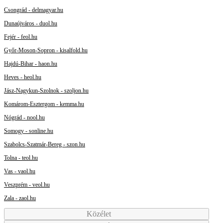
Csongrád - delmagyar.hu
Dunaújváros - duol.hu
Fejér - feol.hu
Győr-Moson-Sopron - kisalfold.hu
Hajdú-Bihar - haon.hu
Heves - heol.hu
Jász-Nagykun-Szolnok - szoljon.hu
Komárom-Esztergom - kemma.hu
Nógrád - nool.hu
Somogy - sonline.hu
Szabolcs-Szatmár-Bereg - szon.hu
Tolna - teol.hu
Vas - vaol.hu
Veszprém - veol.hu
Zala - zaol.hu
Közélet