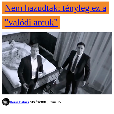
Nem hazudtak: tényleg ez a
"valódi arcuk"
Dezse Balázs
június 15.
VEZÉRCIKK