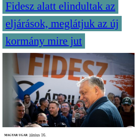
Fidesz alatt elindultak az
eljárások, meglátjuk az új
kormány mire jut
június 16.
MAGYAR UGAR