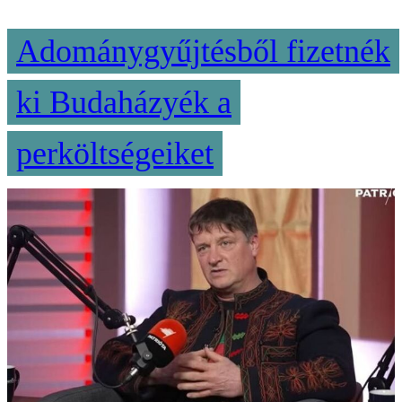
Adománygyűjtésből fizetnék
ki Budaházyék a
perköltségeiket