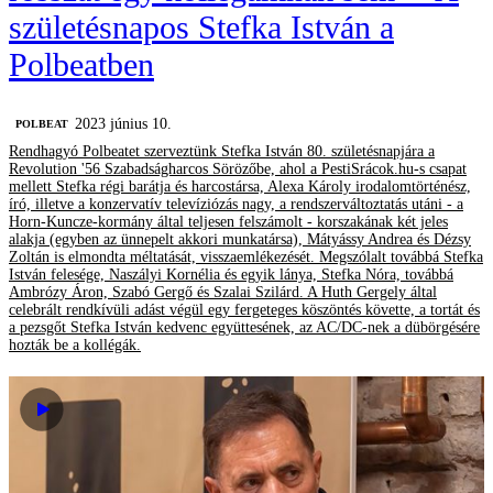
születésnapos Stefka István a
Polbeatben
2023 június 10.
‎POLBEAT
Rendhagyó Polbeatet szerveztünk Stefka István 80. születésnapjára a
Revolution '56 Szabadságharcos Sörözőbe, ahol a PestiSrácok.hu-s csapat
mellett Stefka régi barátja és harcostársa, Alexa Károly irodalomtörténész,
író, illetve a konzervatív televíziózás nagy, a rendszerváltoztatás utáni - a
Horn-Kuncze-kormány által teljesen felszámolt - korszakának két jeles
alakja (egyben az ünnepelt akkori munkatársa), Mátyássy Andrea és Dézsy
Zoltán is elmondta méltatását, visszaemlékezését. Megszólalt továbbá Stefka
István felesége, Naszályi Kornélia és egyik lánya, Stefka Nóra, továbbá
Ambrózy Áron, Szabó Gergő és Szalai Szilárd. A Huth Gergely által
celebrált rendkívüli adást végül egy fergeteges köszöntés követte, a tortát és
a pezsgőt Stefka István kedvenc együttesének, az AC/DC-nek a dübörgésére
hozták be a kollégák.