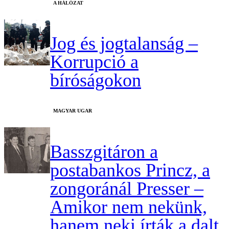
A HÁLÓZAT
Jog és jogtalanság –
Korrupció a
bíróságokon
MAGYAR UGAR
Basszgitáron a
postabankos Princz, a
zongoránál Presser –
Amikor nem nekünk,
hanem neki írták a dalt