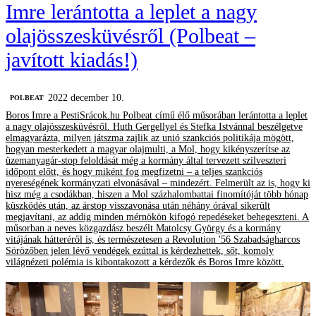
Imre lerántotta a leplet a nagy
olajösszesküvésről (Polbeat –
javított kiadás!)
2022 december 10.
‎POLBEAT
Boros Imre a PestiSrácok.hu Polbeat című élő műsorában lerántotta a leplet
a nagy olajösszesküvésről. Huth Gergellyel és Stefka Istvánnal beszélgetve
elmagyarázta, milyen játszma zajlik az unió szankciós politikája mögött,
hogyan mesterkedett a magyar olajmulti, a Mol, hogy kikényszerítse az
üzemanyagár-stop feloldását még a kormány által tervezett szilveszteri
időpont előtt, és hogy miként fog megfizetni – a teljes szankciós
nyereségének kormányzati elvonásával – mindezért. Felmerült az is, hogy ki
hisz még a csodákban, hiszen a Mol százhalombattai finomítóját több hónap
küszködés után, az árstop visszavonása után néhány órával sikerült
megjavítani, az addig minden mérnökön kifogó repedéseket behegeszteni. A
műsorban a neves közgazdász beszélt Matolcsy György és a kormány
vitájának hátteréről is, és természetesen a Revolution '56 Szabadságharcos
Sörözőben jelen lévő vendégek ezúttal is kérdezhettek, sőt, komoly
világnézeti polémia is kibontakozott a kérdezők és Boros Imre között.