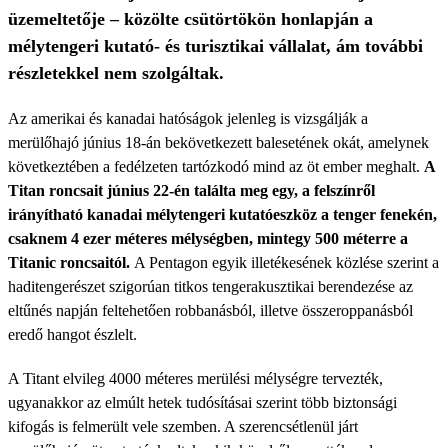
üzemeltetője – közölte csütörtökön honlapján a
mélytengeri kutató- és turisztikai vállalat, ám további
részletekkel nem szolgáltak.
Az amerikai és kanadai hatóságok jelenleg is vizsgálják a
merülőhajó június 18-án bekövetkezett balesetének okát, amelynek
következtében a fedélzeten tartózkodó mind az öt ember meghalt.
A
Titan roncsait június 22-én találta meg egy, a felszínről
irányítható kanadai mélytengeri kutatóeszköz a tenger fenekén,
csaknem 4 ezer méteres mélységben, mintegy 500 méterre a
Titanic roncsaitól.
A Pentagon egyik illetékesének közlése szerint a
haditengerészet szigorúan titkos tengerakusztikai berendezése az
eltűnés napján feltehetően robbanásból, illetve összeroppanásból
eredő hangot észlelt.
A Titant elvileg 4000 méteres merülési mélységre tervezték,
ugyanakkor az elmúlt hetek tudósításai szerint több biztonsági
kifogás is felmerült vele szemben. A szerencsétlenül járt