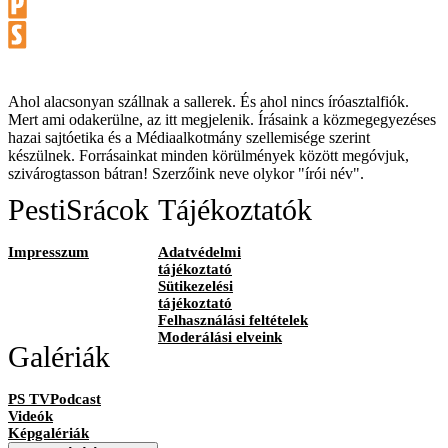
Ahol alacsonyan szállnak a sallerek. És ahol nincs íróasztalfiók.
Mert ami odakerülne, az itt megjelenik. Írásaink a közmegegyezéses
hazai sajtóetika és a Médiaalkotmány szellemisége szerint
készülnek. Forrásainkat minden körülmények között megóvjuk,
szivárogtasson bátran! Szerzőink neve olykor "írói név".
PestiSrácok
Tájékoztatók
Impresszum
Adatvédelmi
tájékoztató
Sütikezelési
tájékoztató
Felhasználási feltételek
Moderálási elveink
Galériák
PS TVPodcast
Videók
Képgalériák