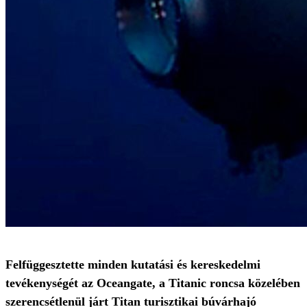
Felfüggesztette minden kutatási és kereskedelmi
tevékenységét az Oceangate, a Titanic roncsa közelében
szerencsétlenül járt Titan turisztikai búvárhajó