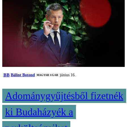
BB
Bálint Botond
június 16.
MAGYAR UGAR
Adománygyűjtésből fizetnék
ki Budaházyék a