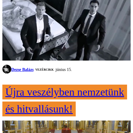
Dezse Balázs
június 15.
VEZÉRCIKK
Újra veszélyben nemzetünk
és hitvallásunk!