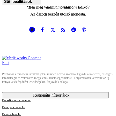
Süti beállítások
*Kell még valamit mondanom Ildikó?
Az őszödi beszéd utolsó mondata.
Portfóliónk minőségi tartalmat jelent minden olvasó számára. Egyedülálló elérést, országos
lefedettséget és változatos megjelenési lehetőséget biztosít. Folyamatosan keressük az új
irányokat és fejlődési lehetőségeket. Ez jövőnk záloga.
Regionális hírportálok
Bács-Kiskun - baon.hu
Baranya - bama.hu
Békés - beol.hu