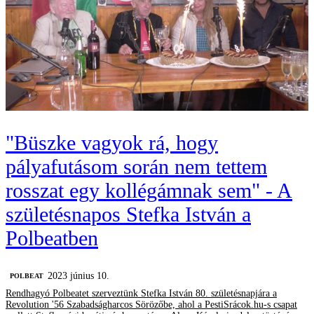
"Büszke vagyok rá, hogy
pályafutásom során nem tettem
rosszat egy kollégámnak sem" - A
születésnapos Stefka István a
Polbeatben
2023 június 10.
‎POLBEAT
Rendhagyó Polbeatet szerveztünk Stefka István 80. születésnapjára a
Revolution '56 Szabadságharcos Sörözőbe, ahol a PestiSrácok.hu-s csapat