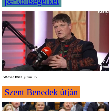
perköltségeiket
június 15.
MAGYAR UGAR
Szent Benedek útján