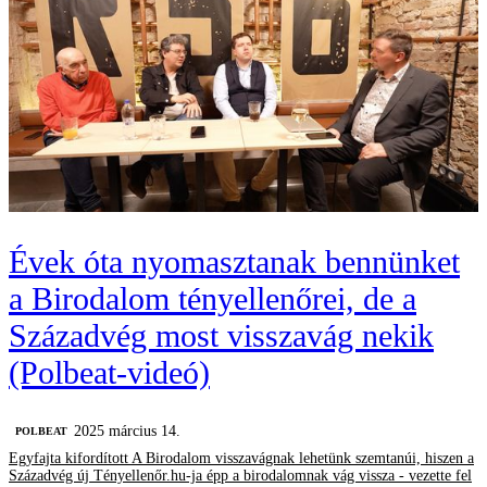
Évek óta nyomasztanak bennünket
a Birodalom tényellenőrei, de a
Századvég most visszavág nekik
(Polbeat-videó)
2025 március 14.
‎POLBEAT
Egyfajta kifordított A Birodalom visszavágnak lehetünk szemtanúi, hiszen a
Századvég új Tényellenőr.hu-ja épp a birodalomnak vág vissza - vezette fel