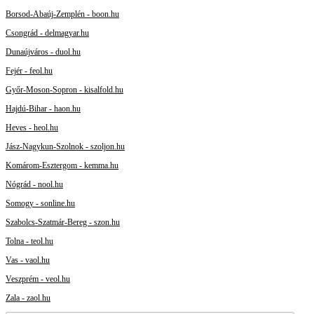
Borsod-Abaúj-Zemplén - boon.hu
Csongrád - delmagyar.hu
Dunaújváros - duol.hu
Fejér - feol.hu
Győr-Moson-Sopron - kisalfold.hu
Hajdú-Bihar - haon.hu
Heves - heol.hu
Jász-Nagykun-Szolnok - szoljon.hu
Komárom-Esztergom - kemma.hu
Nógrád - nool.hu
Somogy - sonline.hu
Szabolcs-Szatmár-Bereg - szon.hu
Tolna - teol.hu
Vas - vaol.hu
Veszprém - veol.hu
Zala - zaol.hu