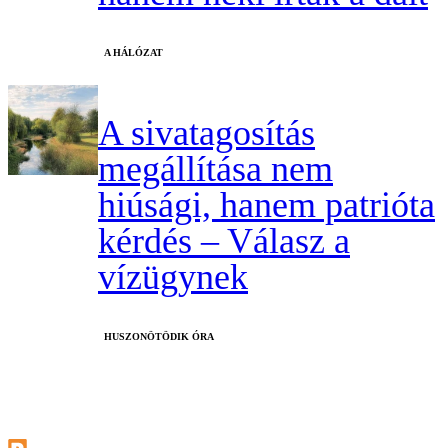
A HÁLÓZAT
A sivatagosítás
megállítása nem
hiúsági, hanem patrióta
kérdés – Válasz a
vízügynek
HUSZONÖTÖDIK ÓRA