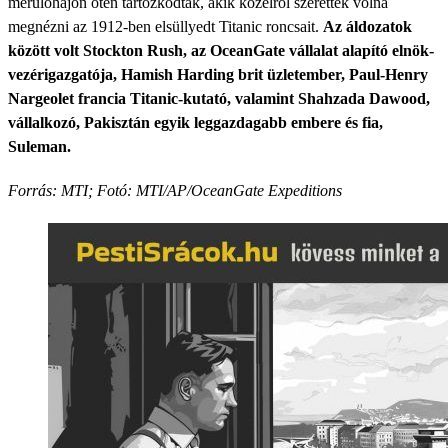
merülőhajón öten tartózkodtak, akik közelről szerették volna
megnézni az 1912-ben elsüllyedt Titanic roncsait.
Az áldozatok
között volt Stockton Rush, az OceanGate vállalat alapító elnök-
vezérigazgatója, Hamish Harding brit üzletember, Paul-Henry
Nargeolet francia Titanic-kutató, valamint Shahzada Dawood,
vállalkozó, Pakisztán egyik leggazdagabb embere és fia,
Suleman.
Forrás: MTI; Fotó: MTI/AP/OceanGate Expeditions