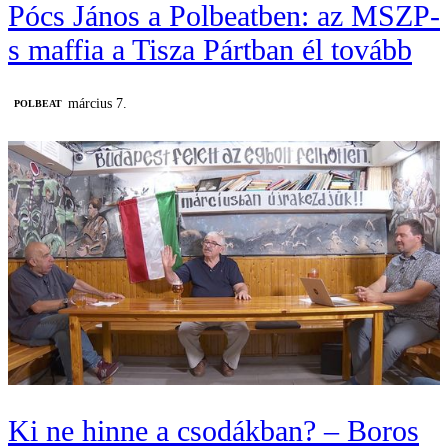
Pócs János a Polbeatben: az MSZP-
s maffia a Tisza Pártban él tovább
március 7.
‎POLBEAT
Ki ne hinne a csodákban? – Boros