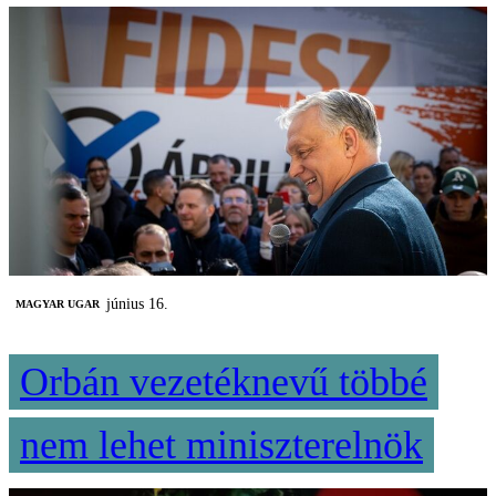
június 16.
MAGYAR UGAR
Orbán vezetéknevű többé
nem lehet miniszterelnök