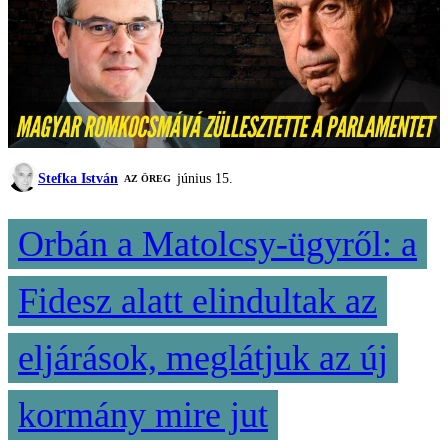
Stefka István
június 15.
AZ ÖREG
Orbán a Matolcsy-ügyről: a
Fidesz alatt elindultak az
eljárások, meglátjuk az új
kormány mire jut