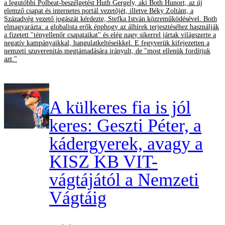
a legutóbbi Polbeat-beszélgetést Huth Gergely, aki Both Hunort, az új
elemző csapat és internetes portál vezetőjét, illetve Béky Zoltánt, a
Századvég vezető jogászát kérdezte, Stefka István közreműködésével. Both
elmagyarázta: a globalista erők épphogy az álhírek terjesztéséhez használják
a fizetett "tényellenőr csapataikat" és elég nagy sikerrel jártak világszerte a
negatív kampányaikkal, hangulatkeltéseikkel. E fegyverük kifejezetten a
nemzeti szuverenitás megtámadására irányult, de "most ellenük fordítjuk
azt."
A külkeres fia is jól
keres: Geszti Péter, a
kádergyerek, avagy a
KISZ KB VIT-
vágtájától a Nemzeti
Vágtáig