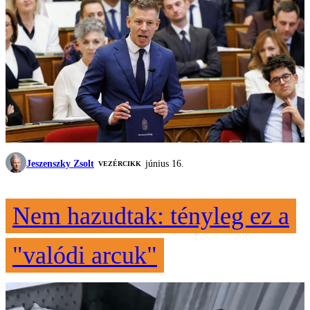
Jeszenszky Zsolt
június 16.
VEZÉRCIKK
Nem hazudtak: tényleg ez a
"valódi arcuk"