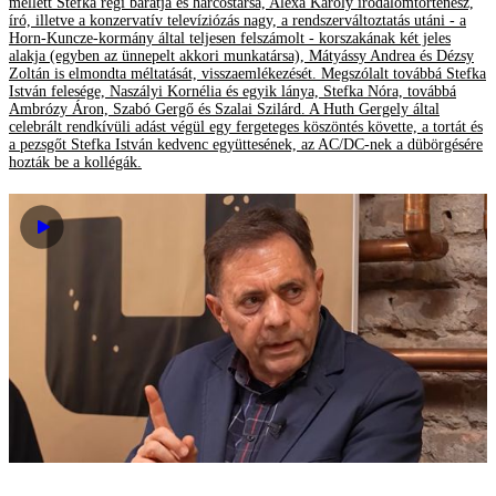
mellett Stefka régi barátja és harcostársa, Alexa Károly irodalomtörténész,
író, illetve a konzervatív televíziózás nagy, a rendszerváltoztatás utáni - a
Horn-Kuncze-kormány által teljesen felszámolt - korszakának két jeles
alakja (egyben az ünnepelt akkori munkatársa), Mátyássy Andrea és Dézsy
Zoltán is elmondta méltatását, visszaemlékezését. Megszólalt továbbá Stefka
István felesége, Naszályi Kornélia és egyik lánya, Stefka Nóra, továbbá
Ambrózy Áron, Szabó Gergő és Szalai Szilárd. A Huth Gergely által
celebrált rendkívüli adást végül egy fergeteges köszöntés követte, a tortát és
a pezsgőt Stefka István kedvenc együttesének, az AC/DC-nek a dübörgésére
hozták be a kollégák.