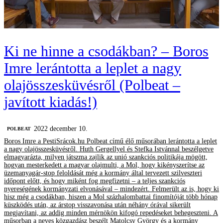
Ki ne hinne a csodákban? – Boros
Imre lerántotta a leplet a nagy
olajösszesküvésről (Polbeat –
javított kiadás!)
2022 december 10.
‎POLBEAT
Boros Imre a PestiSrácok.hu Polbeat című élő műsorában lerántotta a leplet
a nagy olajösszesküvésről. Huth Gergellyel és Stefka Istvánnal beszélgetve
elmagyarázta, milyen játszma zajlik az unió szankciós politikája mögött,
hogyan mesterkedett a magyar olajmulti, a Mol, hogy kikényszerítse az
üzemanyagár-stop feloldását még a kormány által tervezett szilveszteri
időpont előtt, és hogy miként fog megfizetni – a teljes szankciós
nyereségének kormányzati elvonásával – mindezért. Felmerült az is, hogy ki
hisz még a csodákban, hiszen a Mol százhalombattai finomítóját több hónap
küszködés után, az árstop visszavonása után néhány órával sikerült
megjavítani, az addig minden mérnökön kifogó repedéseket behegeszteni. A
műsorban a neves közgazdász beszélt Matolcsy György és a kormány