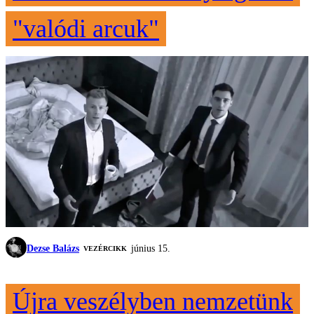
"valódi arcuk"
Dezse Balázs
június 15.
VEZÉRCIKK
Újra veszélyben nemzetünk