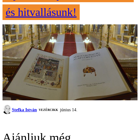
és hitvallásunk!
Stefka István
június 14.
VEZÉRCIKK
Ajánljuk még