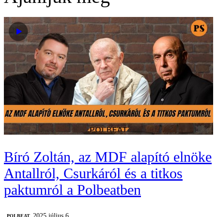
Bíró Zoltán, az MDF alapító elnöke
Antallról, Csurkáról és a titkos
paktumról a Polbeatben
2025 július 6.
‎POLBEAT