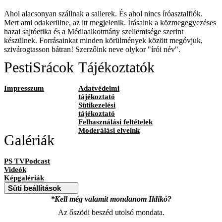
Ahol alacsonyan szállnak a sallerek. És ahol nincs íróasztalfiók.
Mert ami odakerülne, az itt megjelenik. Írásaink a közmegegyezéses
hazai sajtóetika és a Médiaalkotmány szellemisége szerint
készülnek. Forrásainkat minden körülmények között megóvjuk,
szivárogtasson bátran! Szerzőink neve olykor "írói név".
PestiSrácok
Tájékoztatók
Impresszum
Adatvédelmi
tájékoztató
Sütikezelési
tájékoztató
Felhasználási feltételek
Moderálási elveink
Galériák
PS TVPodcast
Videók
Képgalériák
Süti beállítások
*Kell még valamit mondanom Ildikó?
Az őszödi beszéd utolsó mondata.