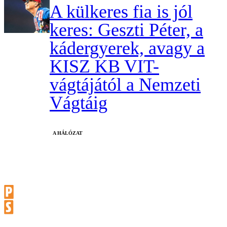
A külkeres fia is jól
keres: Geszti Péter, a
kádergyerek, avagy a
KISZ KB VIT-
vágtájától a Nemzeti
Vágtáig
A HÁLÓZAT