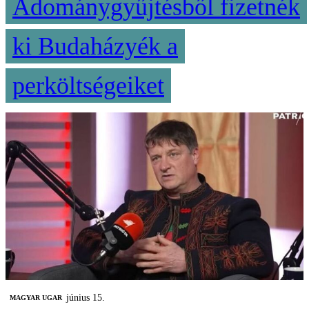
Adománygyűjtésből fizetnék
ki Budaházyék a
perköltségeiket
június 15.
MAGYAR UGAR