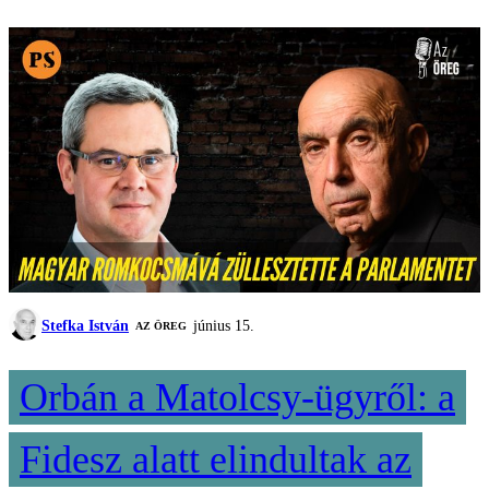
Stefka István
június 15.
AZ ÖREG
Orbán a Matolcsy-ügyről: a
Fidesz alatt elindultak az