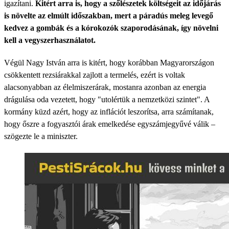
igazítani.
Kitért arra is, hogy a szőlészetek költségeit az időjárás
is növelte az elmúlt időszakban, mert a páradús meleg levegő
kedvez a gombák és a kórokozók szaporodásának, így növelni
kell a vegyszerhasználatot.
Végül Nagy István arra is kitért, hogy korábban Magyarországon
csökkentett rezsiárakkal zajlott a termelés, ezért is voltak
alacsonyabban az élelmiszerárak, mostanra azonban az energia
drágulása oda vezetett, hogy "utolértük a nemzetközi szintet". A
kormány küzd azért, hogy az inflációt leszorítsa, arra számítanak,
hogy őszre a fogyasztói árak emelkedése egyszámjegyűvé válik –
szögezte le a miniszter.