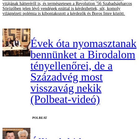
vitájának hátteréről is, és természetesen a Revolution '56 Szabadságharcos
Sörözőben jelen lévő vendégek ezúttal is kérdezhettek, sőt, komoly
világnézeti polémia is kibontakozott a kérdezők és Boros Imre között.
Évek óta nyomasztanak
bennünket a Birodalom
tényellenőrei, de a
Századvég most
visszavág nekik
(Polbeat-videó)
‎POLBEAT