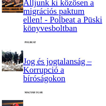
Álljunk ki közösen a
migrációs paktum
ellen! - Polbeat a Püski
könyvesboltban
‎POLBEAT
Jog és jogtalanság –
Korrupció a
bíróságokon
MAGYAR UGAR