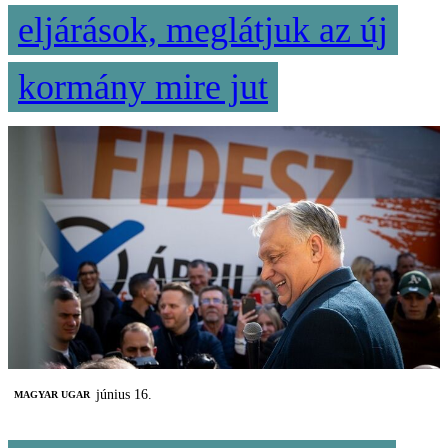
eljárások, meglátjuk az új
kormány mire jut
június 16.
MAGYAR UGAR