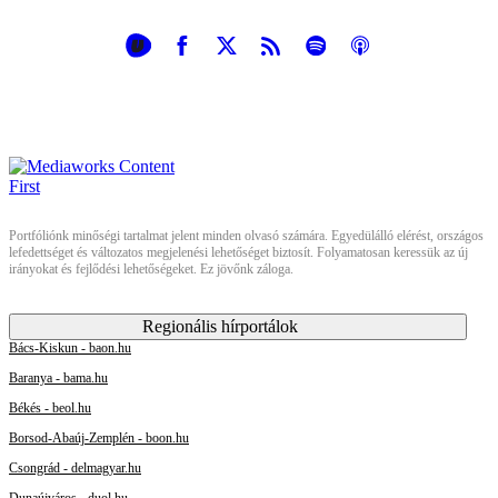
Portfóliónk minőségi tartalmat jelent minden olvasó számára. Egyedülálló elérést, országos
lefedettséget és változatos megjelenési lehetőséget biztosít. Folyamatosan keressük az új
irányokat és fejlődési lehetőségeket. Ez jövőnk záloga.
Regionális hírportálok
Bács-Kiskun - baon.hu
Baranya - bama.hu
Békés - beol.hu
Borsod-Abaúj-Zemplén - boon.hu
Csongrád - delmagyar.hu
Dunaújváros - duol.hu