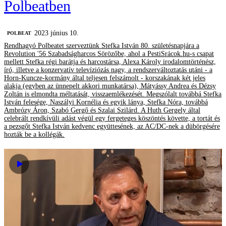
Polbeatben
2023 június 10.
‎POLBEAT
Rendhagyó Polbeatet szerveztünk Stefka István 80. születésnapjára a
Revolution '56 Szabadságharcos Sörözőbe, ahol a PestiSrácok.hu-s csapat
mellett Stefka régi barátja és harcostársa, Alexa Károly irodalomtörténész,
író, illetve a konzervatív televíziózás nagy, a rendszerváltoztatás utáni - a
Horn-Kuncze-kormány által teljesen felszámolt - korszakának két jeles
alakja (egyben az ünnepelt akkori munkatársa), Mátyássy Andrea és Dézsy
Zoltán is elmondta méltatását, visszaemlékezését. Megszólalt továbbá Stefka
István felesége, Naszályi Kornélia és egyik lánya, Stefka Nóra, továbbá
Ambrózy Áron, Szabó Gergő és Szalai Szilárd. A Huth Gergely által
celebrált rendkívüli adást végül egy fergeteges köszöntés követte, a tortát és
a pezsgőt Stefka István kedvenc együttesének, az AC/DC-nek a dübörgésére
hozták be a kollégák.