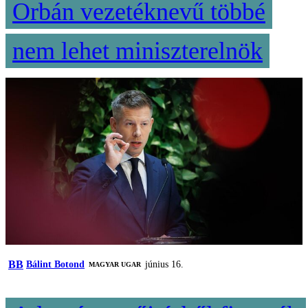
Orbán vezetéknevű többé
nem lehet miniszterelnök
BB
Bálint Botond
június 16.
MAGYAR UGAR