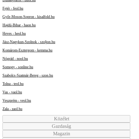
Fejér - feol.hu
Győr-Moson-Sopron - kisalfold.hu
Hajdú-Bihar - haon.hu
Heves - heol.hu
Jász-Nagykun-Szolnok - szoljon.hu
Komárom-Esztergom - kemma.hu
Nógrád - nool.hu
Somogy - sonline.hu
Szabolcs-Szatmár-Bereg - szon.hu
Tolna - teol.hu
Vas - vaol.hu
Veszprém - veol.hu
Zala - zaol.hu
Közélet
Gazdaság
Magazin