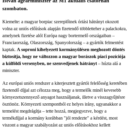
István agrárminiszter az M1 aktuális csatornán
szombaton.
Kiemelte: a magyar borpiac szereplőinek óriási hátrányt okozott
volna az uniós előírások alapján fizetendő többletteher a palackokra,
amelynek fizetése alól Európa nagy bortermelő országaiban –
Franciaország, Olaszország, Spanyolország – a gyártók felmentést
kaptak.
A soproni kihelyezett kormányülésen meghozott döntés
biztosítja, hogy ne változzon a magyar borászok piaci pozíciója
a külföldi versenyben, ne szenvedjenek hátrányt
– húzta alá a
miniszter.
Az európai uniós rendszer a kiterjesztett gyártói felelősség keretében
fizetendő díjjal azt célozza meg, hogy a termelők minél kevesebb
környezetszennyező anyagot használjanak, illetve a visszagyűjtésre
ösztönöz. Környezeti szempontból ez helyes irány, ugyanakkor a
termelést megdrágítja – tette hozzá, megjegyezve, hogy a
termékdíjjal a kormány korábban "jól rendezte" a kérdést, most
viszont a magyar szabályozást az uniós előírásokhoz kellett