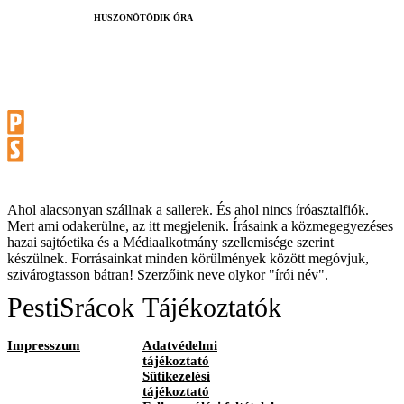
HUSZONÖTÖDIK ÓRA
Ahol alacsonyan szállnak a sallerek. És ahol nincs íróasztalfiók.
Mert ami odakerülne, az itt megjelenik. Írásaink a közmegegyezéses
hazai sajtóetika és a Médiaalkotmány szellemisége szerint
készülnek. Forrásainkat minden körülmények között megóvjuk,
szivárogtasson bátran! Szerzőink neve olykor "írói név".
PestiSrácok
Tájékoztatók
Impresszum
Adatvédelmi
tájékoztató
Sütikezelési
tájékoztató