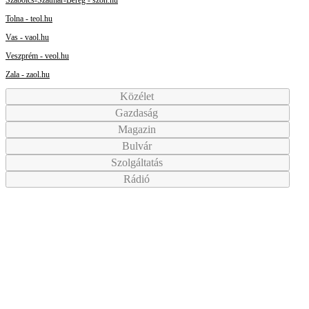
Tolna - teol.hu
Vas - vaol.hu
Veszprém - veol.hu
Zala - zaol.hu
Közélet
Gazdaság
Magazin
Bulvár
Szolgáltatás
Rádió