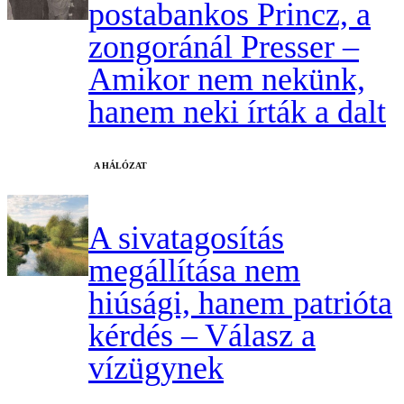
postabankos Princz, a
zongoránál Presser –
Amikor nem nekünk,
hanem neki írták a dalt
A HÁLÓZAT
A sivatagosítás
megállítása nem
hiúsági, hanem patrióta
kérdés – Válasz a
vízügynek