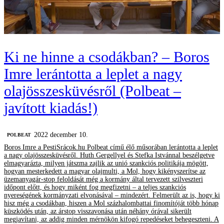
Ki ne hinne a csodákban? – Boros
Imre lerántotta a leplet a nagy
olajösszesküvésről (Polbeat –
javított kiadás!)
2022 december 10.
‎POLBEAT
Boros Imre a PestiSrácok.hu Polbeat című élő műsorában lerántotta a leplet
a nagy olajösszesküvésről. Huth Gergellyel és Stefka Istvánnal beszélgetve
elmagyarázta, milyen játszma zajlik az unió szankciós politikája mögött,
hogyan mesterkedett a magyar olajmulti, a Mol, hogy kikényszerítse az
üzemanyagár-stop feloldását még a kormány által tervezett szilveszteri
időpont előtt, és hogy miként fog megfizetni – a teljes szankciós
nyereségének kormányzati elvonásával – mindezért. Felmerült az is, hogy ki
hisz még a csodákban, hiszen a Mol százhalombattai finomítóját több hónap
küszködés után, az árstop visszavonása után néhány órával sikerült
megjavítani, az addig minden mérnökön kifogó repedéseket behegeszteni. A