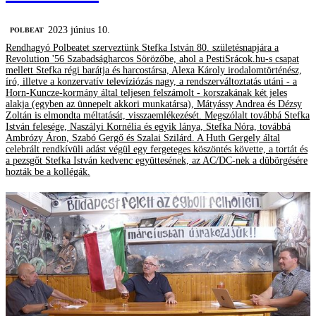
2023 június 10.
‎POLBEAT
Rendhagyó Polbeatet szerveztünk Stefka István 80. születésnapjára a
Revolution '56 Szabadságharcos Sörözőbe, ahol a PestiSrácok.hu-s csapat
mellett Stefka régi barátja és harcostársa, Alexa Károly irodalomtörténész,
író, illetve a konzervatív televíziózás nagy, a rendszerváltoztatás utáni - a
Horn-Kuncze-kormány által teljesen felszámolt - korszakának két jeles
alakja (egyben az ünnepelt akkori munkatársa), Mátyássy Andrea és Dézsy
Zoltán is elmondta méltatását, visszaemlékezését. Megszólalt továbbá Stefka
István felesége, Naszályi Kornélia és egyik lánya, Stefka Nóra, továbbá
Ambrózy Áron, Szabó Gergő és Szalai Szilárd. A Huth Gergely által
celebrált rendkívüli adást végül egy fergeteges köszöntés követte, a tortát és
a pezsgőt Stefka István kedvenc együttesének, az AC/DC-nek a dübörgésére
hozták be a kollégák.