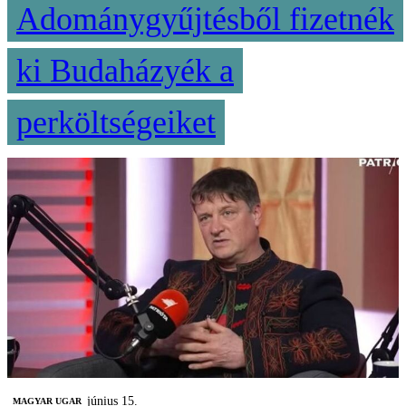
Adománygyűjtésből fizetnék
ki Budaházyék a
perköltségeiket
június 15.
MAGYAR UGAR