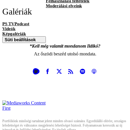
Felhasználási feltételek
Moderálási elveink
Galériák
PS TVPodcast
Videók
Képgalériák
Süti beállítások
*Kell még valamit mondanom Ildikó?
Az őszödi beszéd utolsó mondata.
Portfóliónk minőségi tartalmat jelent minden olvasó számára. Egyedülálló elérést, országos
lefedettséget és változatos megjelenési lehetőséget biztosít. Folyamatosan keressük az új
irányokat és fejlődési lehetőségeket. Ez jövőnk záloga.