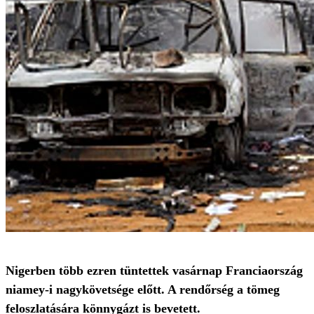
Nigerben több ezren tüntettek vasárnap Franciaország
niamey-i nagykövetsége előtt. A rendőrség a tömeg
feloszlatására könnygázt is bevetett.