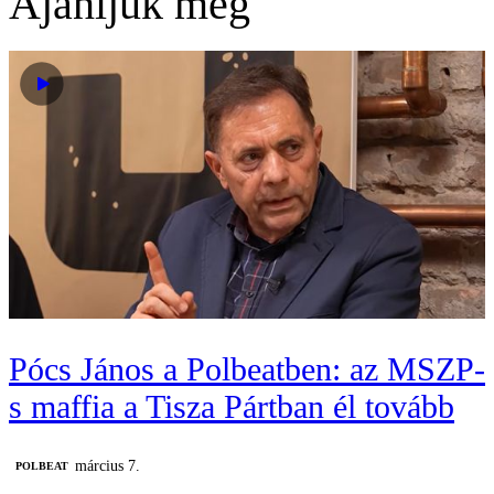
Ajánljuk még
Pócs János a Polbeatben: az MSZP-
s maffia a Tisza Pártban él tovább
március 7.
‎POLBEAT