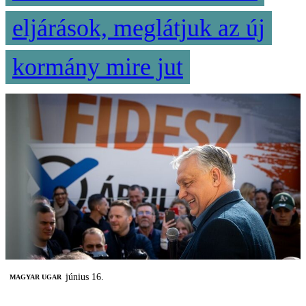
eljárások, meglátjuk az új
kormány mire jut
június 16.
MAGYAR UGAR