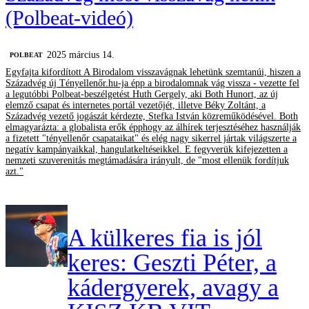
(Polbeat-videó)
2025 március 14.
‎POLBEAT
Egyfajta kifordított A Birodalom visszavágnak lehetünk szemtanúi, hiszen a
Századvég új Tényellenőr.hu-ja épp a birodalomnak vág vissza - vezette fel
a legutóbbi Polbeat-beszélgetést Huth Gergely, aki Both Hunort, az új
elemző csapat és internetes portál vezetőjét, illetve Béky Zoltánt, a
Századvég vezető jogászát kérdezte, Stefka István közreműködésével. Both
elmagyarázta: a globalista erők épphogy az álhírek terjesztéséhez használják
a fizetett "tényellenőr csapataikat" és elég nagy sikerrel jártak világszerte a
negatív kampányaikkal, hangulatkeltéseikkel. E fegyverük kifejezetten a
nemzeti szuverenitás megtámadására irányult, de "most ellenük fordítjuk
azt."
A külkeres fia is jól
keres: Geszti Péter, a
kádergyerek, avagy a