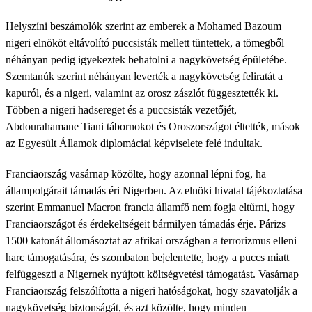
Helyszíni beszámolók szerint az emberek a Mohamed Bazoum
nigeri elnököt eltávolító puccsisták mellett tüntettek, a tömegből
néhányan pedig igyekeztek behatolni a nagykövetség épületébe.
Szemtanúk szerint néhányan leverték a nagykövetség feliratát a
kapuról, és a nigeri, valamint az orosz zászlót függesztették ki.
Többen a nigeri hadsereget és a puccsisták vezetőjét,
Abdourahamane Tiani tábornokot és Oroszországot éltették, mások
az Egyesült Államok diplomáciai képviselete felé indultak.
Franciaország vasárnap közölte, hogy azonnal lépni fog, ha
állampolgárait támadás éri Nigerben. Az elnöki hivatal tájékoztatása
szerint Emmanuel Macron francia államfő nem fogja eltűrni, hogy
Franciaországot és érdekeltségeit bármilyen támadás érje. Párizs
1500 katonát állomásoztat az afrikai országban a terrorizmus elleni
harc támogatására, és szombaton bejelentette, hogy a puccs miatt
felfüggeszti a Nigernek nyújtott költségvetési támogatást. Vasárnap
Franciaország felszólította a nigeri hatóságokat, hogy szavatolják a
nagykövetség biztonságát, és azt közölte, hogy minden