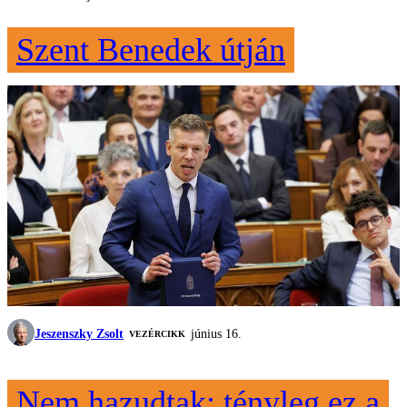
Szent Benedek útján
Jeszenszky Zsolt
június 16.
VEZÉRCIKK
Nem hazudtak: tényleg ez a