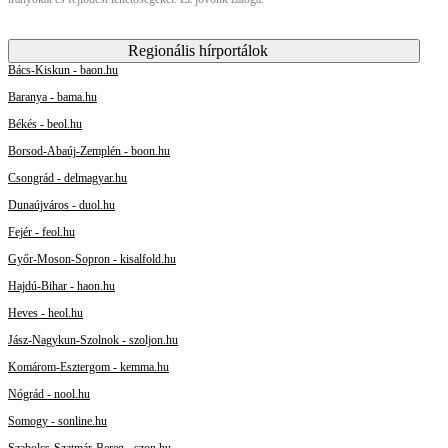
Regionális hírportálok
Bács-Kiskun - baon.hu
Baranya - bama.hu
Békés - beol.hu
Borsod-Abaúj-Zemplén - boon.hu
Csongrád - delmagyar.hu
Dunaújváros - duol.hu
Fejér - feol.hu
Győr-Moson-Sopron - kisalfold.hu
Hajdú-Bihar - haon.hu
Heves - heol.hu
Jász-Nagykun-Szolnok - szoljon.hu
Komárom-Esztergom - kemma.hu
Nógrád - nool.hu
Somogy - sonline.hu
Szabolcs-Szatmár-Bereg - szon.hu