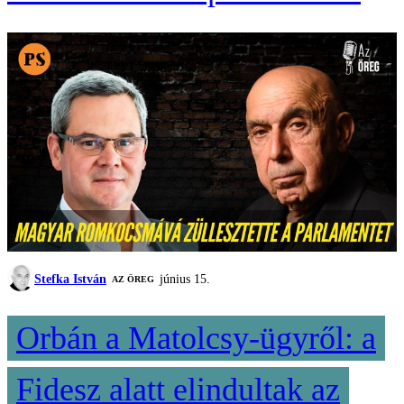
Stefka István
június 15.
AZ ÖREG
Orbán a Matolcsy-ügyről: a
Fidesz alatt elindultak az