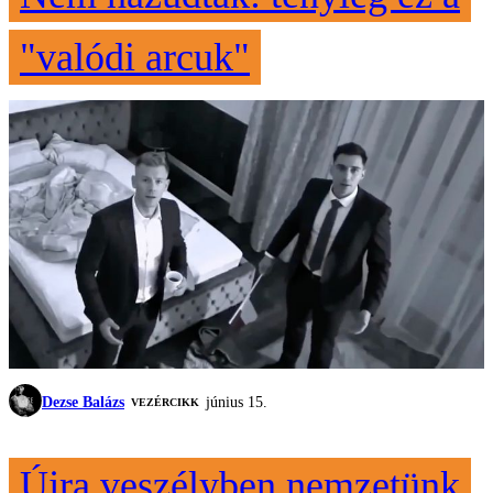
"valódi arcuk"
Dezse Balázs
június 15.
VEZÉRCIKK
Újra veszélyben nemzetünk