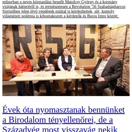
műsorban a neves közgazdász beszélt Matolcsy György és a kormány
vitájának hátteréről is, és természetesen a Revolution '56 Szabadságharcos
Sörözőben jelen lévő vendégek ezúttal is kérdezhettek, sőt, komoly
világnézeti polémia is kibontakozott a kérdezők és Boros Imre között.
Évek óta nyomasztanak bennünket
a Birodalom tényellenőrei, de a
Századvég most visszavág nekik