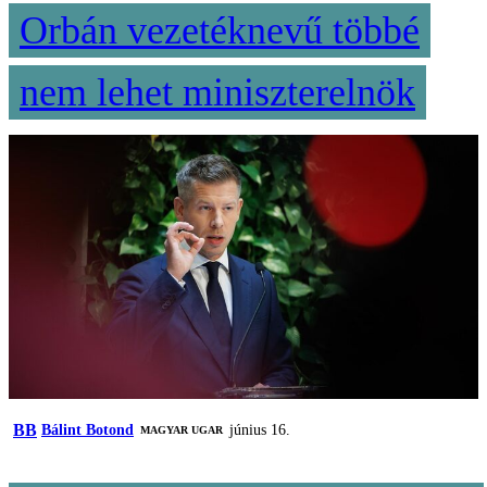
Orbán vezetéknevű többé
nem lehet miniszterelnök
BB
Bálint Botond
június 16.
MAGYAR UGAR