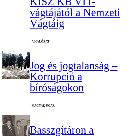
KISZ KB VIT-
vágtájától a Nemzeti
Vágtáig
A HÁLÓZAT
Jog és jogtalanság –
Korrupció a
bíróságokon
MAGYAR UGAR
Basszgitáron a