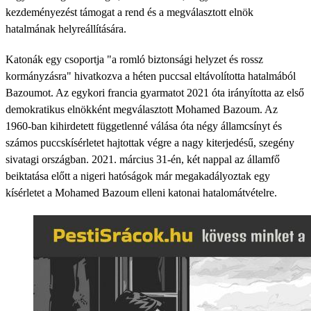
kezdeményezést támogat a rend és a megválasztott elnök
hatalmának helyreállítására.
Katonák egy csoportja "a romló biztonsági helyzet és rossz
kormányzásra" hivatkozva a héten puccsal eltávolította hatalmából
Bazoumot. Az egykori francia gyarmatot 2021 óta irányította az első
demokratikus elnökként megválasztott Mohamed Bazoum. Az
1960-ban kihirdetett függetlenné válása óta négy államcsínyt és
számos puccskísérletet hajtottak végre a nagy kiterjedésű, szegény
sivatagi országban. 2021. március 31-én, két nappal az államfő
beiktatása előtt a nigeri hatóságok már megakadályoztak egy
kísérletet a Mohamed Bazoum elleni katonai hatalomátvételre.