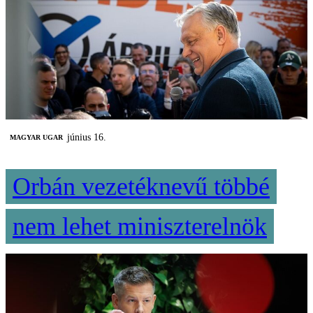
június 16.
MAGYAR UGAR
Orbán vezetéknevű többé
nem lehet miniszterelnök