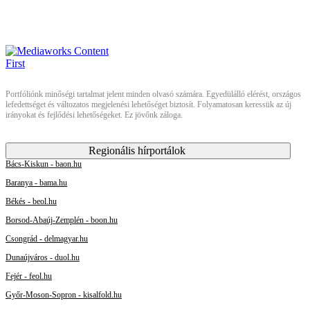
Portfóliónk minőségi tartalmat jelent minden olvasó számára. Egyedülálló elérést, országos
lefedettséget és változatos megjelenési lehetőséget biztosít. Folyamatosan keressük az új
irányokat és fejlődési lehetőségeket. Ez jövőnk záloga.
Regionális hírportálok
Bács-Kiskun - baon.hu
Baranya - bama.hu
Békés - beol.hu
Borsod-Abaúj-Zemplén - boon.hu
Csongrád - delmagyar.hu
Dunaújváros - duol.hu
Fejér - feol.hu
Győr-Moson-Sopron - kisalfold.hu