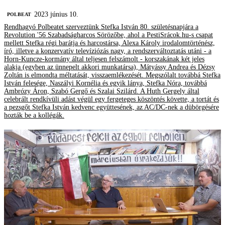
2023 június 10.
‎POLBEAT
Rendhagyó Polbeatet szerveztünk Stefka István 80. születésnapjára a
Revolution '56 Szabadságharcos Sörözőbe, ahol a PestiSrácok.hu-s csapat
mellett Stefka régi barátja és harcostársa, Alexa Károly irodalomtörténész,
író, illetve a konzervatív televíziózás nagy, a rendszerváltoztatás utáni - a
Horn-Kuncze-kormány által teljesen felszámolt - korszakának két jeles
alakja (egyben az ünnepelt akkori munkatársa), Mátyássy Andrea és Dézsy
Zoltán is elmondta méltatását, visszaemlékezését. Megszólalt továbbá Stefka
István felesége, Naszályi Kornélia és egyik lánya, Stefka Nóra, továbbá
Ambrózy Áron, Szabó Gergő és Szalai Szilárd. A Huth Gergely által
celebrált rendkívüli adást végül egy fergeteges köszöntés követte, a tortát és
a pezsgőt Stefka István kedvenc együttesének, az AC/DC-nek a dübörgésére
hozták be a kollégák.