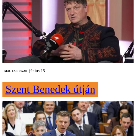
június 15.
MAGYAR UGAR
Szent Benedek útján