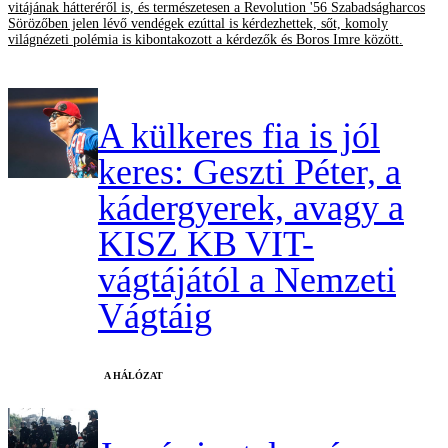
vitájának hátteréről is, és természetesen a Revolution '56 Szabadságharcos
Sörözőben jelen lévő vendégek ezúttal is kérdezhettek, sőt, komoly
világnézeti polémia is kibontakozott a kérdezők és Boros Imre között.
A külkeres fia is jól
keres: Geszti Péter, a
kádergyerek, avagy a
KISZ KB VIT-
vágtájától a Nemzeti
Vágtáig
A HÁLÓZAT