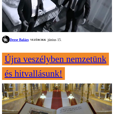
Dezse Balázs
június 15.
VEZÉRCIKK
Újra veszélyben nemzetünk
és hitvallásunk!