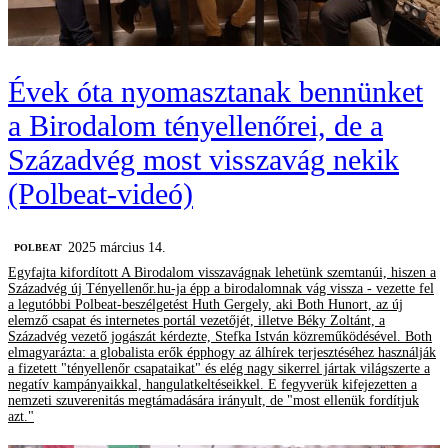
Évek óta nyomasztanak bennünket
a Birodalom tényellenőrei, de a
Századvég most visszavág nekik
(Polbeat-videó)
2025 március 14.
‎POLBEAT
Egyfajta kifordított A Birodalom visszavágnak lehetünk szemtanúi, hiszen a
Századvég új Tényellenőr.hu-ja épp a birodalomnak vág vissza - vezette fel
a legutóbbi Polbeat-beszélgetést Huth Gergely, aki Both Hunort, az új
elemző csapat és internetes portál vezetőjét, illetve Béky Zoltánt, a
Századvég vezető jogászát kérdezte, Stefka István közreműködésével. Both
elmagyarázta: a globalista erők épphogy az álhírek terjesztéséhez használják
a fizetett "tényellenőr csapataikat" és elég nagy sikerrel jártak világszerte a
negatív kampányaikkal, hangulatkeltéseikkel. E fegyverük kifejezetten a
nemzeti szuverenitás megtámadására irányult, de "most ellenük fordítjuk
azt."