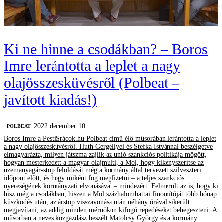
Ki ne hinne a csodákban? – Boros
Imre lerántotta a leplet a nagy
olajösszesküvésről (Polbeat –
javított kiadás!)
2022 december 10.
‎POLBEAT
Boros Imre a PestiSrácok.hu Polbeat című élő műsorában lerántotta a leplet
a nagy olajösszesküvésről. Huth Gergellyel és Stefka Istvánnal beszélgetve
elmagyarázta, milyen játszma zajlik az unió szankciós politikája mögött,
hogyan mesterkedett a magyar olajmulti, a Mol, hogy kikényszerítse az
üzemanyagár-stop feloldását még a kormány által tervezett szilveszteri
időpont előtt, és hogy miként fog megfizetni – a teljes szankciós
nyereségének kormányzati elvonásával – mindezért. Felmerült az is, hogy ki
hisz még a csodákban, hiszen a Mol százhalombattai finomítóját több hónap
küszködés után, az árstop visszavonása után néhány órával sikerült
megjavítani, az addig minden mérnökön kifogó repedéseket behegeszteni. A
műsorban a neves közgazdász beszélt Matolcsy György és a kormány