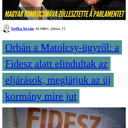
Stefka István
június 15.
AZ ÖREG
Orbán a Matolcsy-ügyről: a
Fidesz alatt elindultak az
eljárások, meglátjuk az új
kormány mire jut