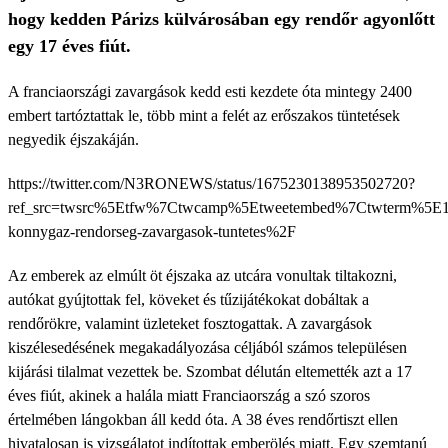
hogy kedden Párizs külvárosában egy rendőr agyonlőtt
egy 17 éves fiút.
A franciaországi zavargások kedd esti kezdete óta mintegy 2400
embert tartóztattak le, több mint a felét az erőszakos tüntetések
negyedik éjszakáján.
https://twitter.com/N3RONEWS/status/1675230138953502720?
ref_src=twsrc%5Etfw%7Ctwcamp%5Etweetembed%7Ctwterm%5E1
konnygaz-rendorseg-zavargasok-tuntetes%2F
Az emberek az elmúlt öt éjszaka az utcára vonultak tiltakozni,
autókat gyújtottak fel, köveket és tűzijátékokat dobáltak a
rendőrökre, valamint üzleteket fosztogattak. A zavargások
kiszélesedésének megakadályozása céljából számos településen
kijárási tilalmat vezettek be. Szombat délután eltemették azt a 17
éves fiút, akinek a halála miatt Franciaország a szó szoros
értelmében lángokban áll kedd óta. A 38 éves rendőrtiszt ellen
hivatalosan is vizsgálatot indítottak emberölés miatt. Egy szemtanú