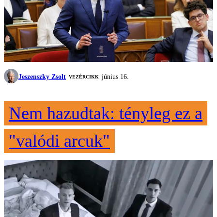
Jeszenszky Zsolt
június 16.
VEZÉRCIKK
Nem hazudtak: tényleg ez a
"valódi arcuk"