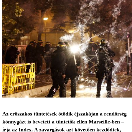
Az erőszakos tüntetések ötödik éjszakáján a rendőrség
könnygázt is bevetett a tüntetők ellen Marseille-ben –
írja az Index. A zavargások azt követően kezdődtek,