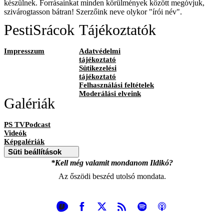
készülnek. Forrásainkat minden körülmények között megóvjuk,
szivárogtasson bátran! Szerzőink neve olykor "írói név".
PestiSrácok
Tájékoztatók
Impresszum
Adatvédelmi
tájékoztató
Sütikezelési
tájékoztató
Felhasználási feltételek
Moderálási elveink
Galériák
PS TVPodcast
Videók
Képgalériák
Süti beállítások
*Kell még valamit mondanom Ildikó?
Az őszödi beszéd utolsó mondata.