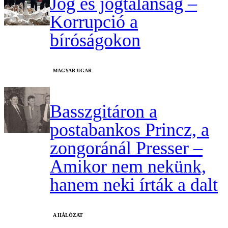
Jog és jogtalanság –
Korrupció a
bíróságokon
MAGYAR UGAR
Basszgitáron a
postabankos Princz, a
zongoránál Presser –
Amikor nem nekünk,
hanem neki írták a dalt
A HÁLÓZAT