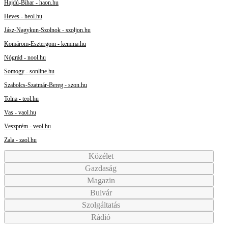
Hajdú-Bihar - haon.hu
Heves - heol.hu
Jász-Nagykun-Szolnok - szoljon.hu
Komárom-Esztergom - kemma.hu
Nógrád - nool.hu
Somogy - sonline.hu
Szabolcs-Szatmár-Bereg - szon.hu
Tolna - teol.hu
Vas - vaol.hu
Veszprém - veol.hu
Zala - zaol.hu
Közélet
Gazdaság
Magazin
Bulvár
Szolgáltatás
Rádió