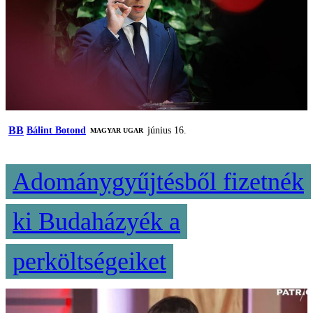
BB
Bálint Botond
június 16.
MAGYAR UGAR
Adománygyűjtésből fizetnék
ki Budaházyék a
perköltségeiket