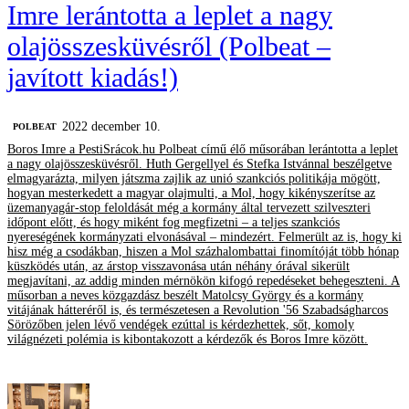
Imre lerántotta a leplet a nagy
olajösszesküvésről (Polbeat –
javított kiadás!)
2022 december 10.
‎POLBEAT
Boros Imre a PestiSrácok.hu Polbeat című élő műsorában lerántotta a leplet
a nagy olajösszesküvésről. Huth Gergellyel és Stefka Istvánnal beszélgetve
elmagyarázta, milyen játszma zajlik az unió szankciós politikája mögött,
hogyan mesterkedett a magyar olajmulti, a Mol, hogy kikényszerítse az
üzemanyagár-stop feloldását még a kormány által tervezett szilveszteri
időpont előtt, és hogy miként fog megfizetni – a teljes szankciós
nyereségének kormányzati elvonásával – mindezért. Felmerült az is, hogy ki
hisz még a csodákban, hiszen a Mol százhalombattai finomítóját több hónap
küszködés után, az árstop visszavonása után néhány órával sikerült
megjavítani, az addig minden mérnökön kifogó repedéseket behegeszteni. A
műsorban a neves közgazdász beszélt Matolcsy György és a kormány
vitájának hátteréről is, és természetesen a Revolution '56 Szabadságharcos
Sörözőben jelen lévő vendégek ezúttal is kérdezhettek, sőt, komoly
világnézeti polémia is kibontakozott a kérdezők és Boros Imre között.