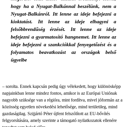
hogy ha a Nyugat-Balkánnal beszélünk, nem a
Nyugat-Balkánról. Itt lenne az ideje befejezni a
kioktatást. Itt lenne az ideje elhagyni a
felsőbbrendűség érzését. Itt lenne az ideje
befejezni a gyarmatosító hangnemet. Itt lenne az
ideje befejezni a szankciókkal fenyegetőzést és a
folyamatos beavatkozást az országok belső
ügyeibe
– sorolta. Ennek kapcsán pedig úgy vélekedett, hogy különösképp
napjainkban lenne mindez fontos, amikor is az Európai Uniónak
nagyobb szüksége van a régióra, mint fordítva, mivel jóformán az a
közösség egyetlen növekedési lehetősége, mind területileg, mind
gazdaságilag. Szijjártó Péter újfent felszólított az EU-bővítés
felgyorsítására, amely szerinte a támogató nyilatkozatok ellenére