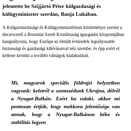
jelentette be Szijjártó Péter külgazdasági és
külügyminiszter szerdán, Banja Lukában.
A Külgazdazdasági és Külügyminisztérium közleménye szerint a
tárcavezető a Boszniai Szerb Köztársaság igazgatási központjában
hangsúlyozta, hogy Európa az elmúlt évtizedek legsúlyosabb
biztonsági és gazdasági kihívásaival néz szembe, és épp ezért el
kellene kerülni a további válságok kialakulását.
Mi, magyarok speciális földrajzi helyzetben
vagyunk: keletről a szomszédunk Ukrajna, délről
a Nyugat-Balkán. Ezért ha valaki, akkor mi
pontosan értjük, hogy mekkora jelentősége van
annak, hogy a Nyugat-Balkánon béke és
stabilitás legyen