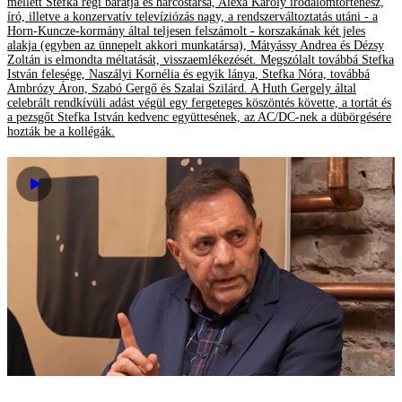
mellett Stefka régi barátja és harcostársa, Alexa Károly irodalomtörténész,
író, illetve a konzervatív televíziózás nagy, a rendszerváltoztatás utáni - a
Horn-Kuncze-kormány által teljesen felszámolt - korszakának két jeles
alakja (egyben az ünnepelt akkori munkatársa), Mátyássy Andrea és Dézsy
Zoltán is elmondta méltatását, visszaemlékezését. Megszólalt továbbá Stefka
István felesége, Naszályi Kornélia és egyik lánya, Stefka Nóra, továbbá
Ambrózy Áron, Szabó Gergő és Szalai Szilárd. A Huth Gergely által
celebrált rendkívüli adást végül egy fergeteges köszöntés követte, a tortát és
a pezsgőt Stefka István kedvenc együttesének, az AC/DC-nek a dübörgésére
hozták be a kollégák.