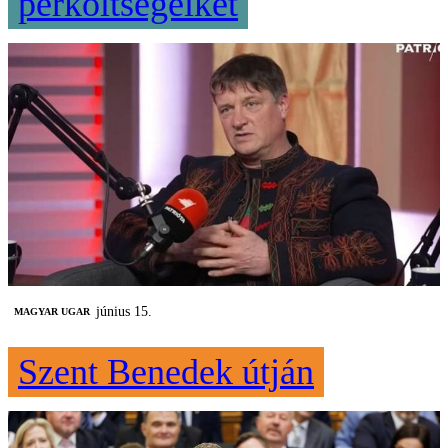
perköltségeiket
június 15.
MAGYAR UGAR
Szent Benedek útján