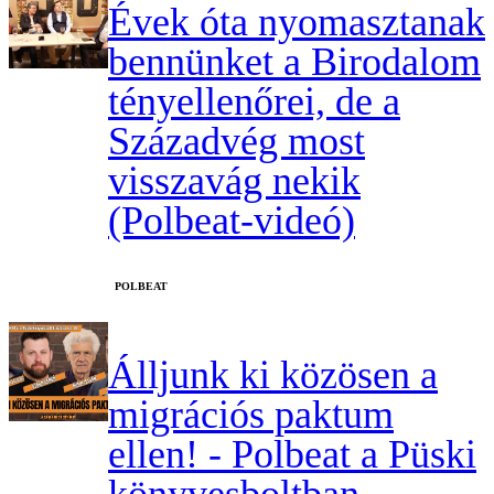
Évek óta nyomasztanak
bennünket a Birodalom
tényellenőrei, de a
Századvég most
visszavág nekik
(Polbeat-videó)
‎POLBEAT
Álljunk ki közösen a
migrációs paktum
ellen! - Polbeat a Püski
könyvesboltban