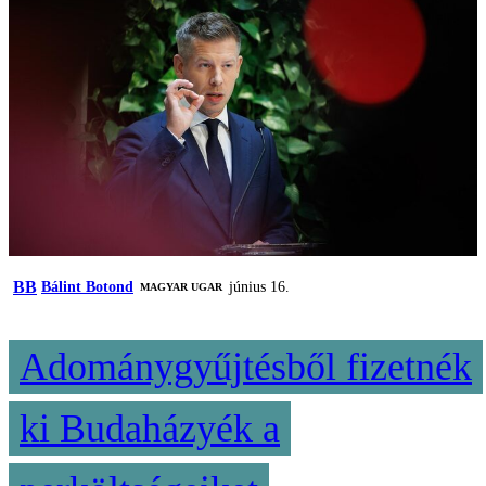
BB
Bálint Botond
június 16.
MAGYAR UGAR
Adománygyűjtésből fizetnék
ki Budaházyék a