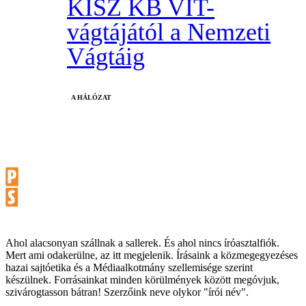
KISZ KB VIT-
vágtájától a Nemzeti
Vágtáig
A HÁLÓZAT
Ahol alacsonyan szállnak a sallerek. És ahol nincs íróasztalfiók.
Mert ami odakerülne, az itt megjelenik. Írásaink a közmegegyezéses
hazai sajtóetika és a Médiaalkotmány szellemisége szerint
készülnek. Forrásainkat minden körülmények között megóvjuk,
szivárogtasson bátran! Szerzőink neve olykor "írói név".