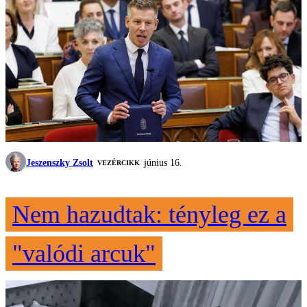
Jeszenszky Zsolt
június 16.
VEZÉRCIKK
Nem hazudtak: tényleg ez a
"valódi arcuk"