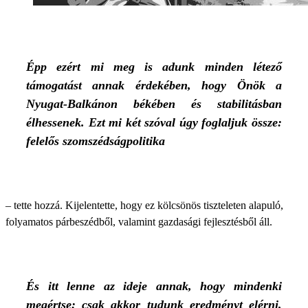
Épp ezért mi meg is adunk minden létező
támogatást annak érdekében, hogy Önök a
Nyugat-Balkánon békében és stabilitásban
élhessenek. Ezt mi két szóval úgy foglaljuk össze:
felelős szomszédságpolitika
– tette hozzá. Kijelentette, hogy ez kölcsönös tiszteleten alapuló,
folyamatos párbeszédből, valamint gazdasági fejlesztésből áll.
És itt lenne az ideje annak, hogy mindenki
megértse: csak akkor tudunk eredményt elérni,