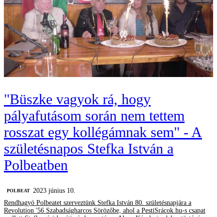
"Büszke vagyok rá, hogy
pályafutásom során nem tettem
rosszat egy kollégámnak sem" - A
születésnapos Stefka István a
Polbeatben
2023 június 10.
‎POLBEAT
Rendhagyó Polbeatet szerveztünk Stefka István 80. születésnapjára a
Revolution '56 Szabadságharcos Sörözőbe, ahol a PestiSrácok.hu-s csapat