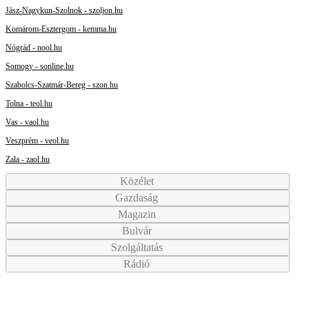
Jász-Nagykun-Szolnok - szoljon.hu
Komárom-Esztergom - kemma.hu
Nógrád - nool.hu
Somogy - sonline.hu
Szabolcs-Szatmár-Bereg - szon.hu
Tolna - teol.hu
Vas - vaol.hu
Veszprém - veol.hu
Zala - zaol.hu
Közélet
Gazdaság
Magazin
Bulvár
Szolgáltatás
Rádió