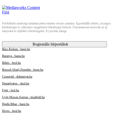
Portfóliónk minőségi tartalmat jelent minden olvasó számára. Egyedülálló elérést, országos
lefedettséget és változatos megjelenési lehetőséget biztosít. Folyamatosan keressük az új
irányokat és fejlődési lehetőségeket. Ez jövőnk záloga.
Regionális hírportálok
Bács-Kiskun - baon.hu
Baranya - bama.hu
Békés - beol.hu
Borsod-Abaúj-Zemplén - boon.hu
Csongrád - delmagyar.hu
Dunaújváros - duol.hu
Fejér - feol.hu
Győr-Moson-Sopron - kisalfold.hu
Hajdú-Bihar - haon.hu
Heves - heol.hu