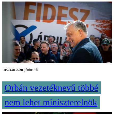
június 16.
MAGYAR UGAR
Orbán vezetéknevű többé
nem lehet miniszterelnök