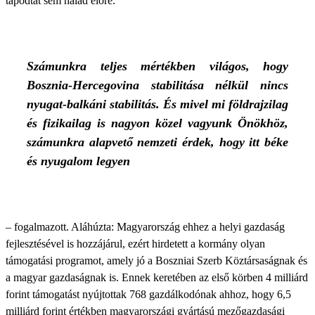
tapodtat sem halad előre.
Számunkra teljes mértékben világos, hogy
Bosznia-Hercegovina stabilitása nélkül nincs
nyugat-balkáni stabilitás. És mivel mi földrajzilag
és fizikailag is nagyon közel vagyunk Önökhöz,
számunkra alapvető nemzeti érdek, hogy itt béke
és nyugalom legyen
– fogalmazott. Aláhúzta: Magyarország ehhez a helyi gazdaság
fejlesztésével is hozzájárul, ezért hirdetett a kormány olyan
támogatási programot, amely jó a Boszniai Szerb Köztársaságnak és
a magyar gazdaságnak is. Ennek keretében az első körben 4 milliárd
forint támogatást nyújtottak 768 gazdálkodónak ahhoz, hogy 6,5
milliárd forint értékben magyarországi gyártású mezőgazdasági