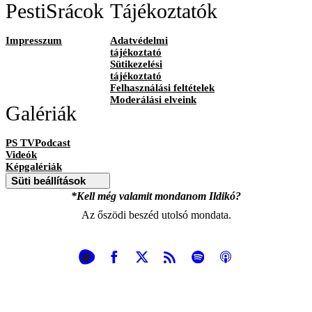
PestiSrácok
Tájékoztatók
Impresszum
Adatvédelmi
tájékoztató
Sütikezelési
tájékoztató
Felhasználási feltételek
Moderálási elveink
Galériák
PS TVPodcast
Videók
Képgalériák
Süti beállítások
*Kell még valamit mondanom Ildikó?
Az őszödi beszéd utolsó mondata.