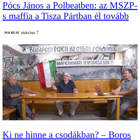
Pócs János a Polbeatben: az MSZP-
s maffia a Tisza Pártban él tovább
március 7.
‎POLBEAT
Ki ne hinne a csodákban? – Boros