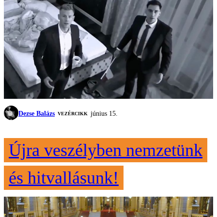
Dezse Balázs
június 15.
VEZÉRCIKK
Újra veszélyben nemzetünk
és hitvallásunk!