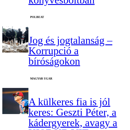
‎POLBEAT
Jog és jogtalanság –
Korrupció a
bíróságokon
MAGYAR UGAR
A külkeres fia is jól
keres: Geszti Péter, a
kádergyerek, avagy a