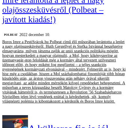
olajösszesküvésről (Polbeat –
javított kiadás!)
2022 december 10.
‎POLBEAT
Boros Imre a PestiSrácok.hu Polbeat című élő műsorában lerántotta a leplet
a nagy olajösszesküvésről. Huth Gergellyel és Stefka Istvánnal beszélgetve
elmagyarázta, milyen játszma zajlik az unió szankciós politikája mögött,
hogyan mesterkedett a magyar olajmulti, a Mol, hogy kikényszerítse az
üzemanyagár-stop feloldását még a kormány által tervezett szilveszteri
időpont előtt, és hogy miként fog megfizetni – a teljes szankciós
nyereségének kormányzati elvonásával – mindezért. Felmerült az is, hogy ki
hisz még a csodákban, hiszen a Mol százhalombattai finomítóját több hónap
küszködés után, az árstop visszavonása után néhány órával sikerült
megjavítani, az addig minden mérnökön kifogó repedéseket behegeszteni. A
műsorban a neves közgazdász beszélt Matolcsy György és a kormány
vitájának hátteréről is, és természetesen a Revolution '56 Szabadságharcos
Sörözőben jelen lévő vendégek ezúttal is kérdezhettek, sőt, komoly
világnézeti polémia is kibontakozott a kérdezők és Boros Imre között.