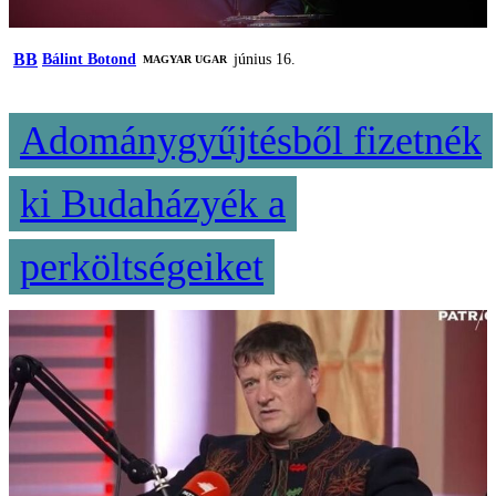
BB
Bálint Botond
június 16.
MAGYAR UGAR
Adománygyűjtésből fizetnék
ki Budaházyék a
perköltségeiket