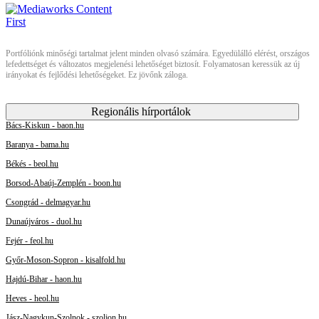
Portfóliónk minőségi tartalmat jelent minden olvasó számára. Egyedülálló elérést, országos
lefedettséget és változatos megjelenési lehetőséget biztosít. Folyamatosan keressük az új
irányokat és fejlődési lehetőségeket. Ez jövőnk záloga.
Regionális hírportálok
Bács-Kiskun - baon.hu
Baranya - bama.hu
Békés - beol.hu
Borsod-Abaúj-Zemplén - boon.hu
Csongrád - delmagyar.hu
Dunaújváros - duol.hu
Fejér - feol.hu
Győr-Moson-Sopron - kisalfold.hu
Hajdú-Bihar - haon.hu
Heves - heol.hu
Jász-Nagykun-Szolnok - szoljon.hu