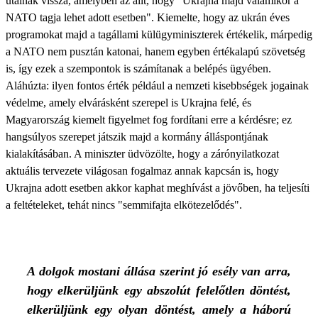
utalnak vissza, amelyben az állt, hogy "Ukrajna majd valamikor a
NATO tagja lehet adott esetben". Kiemelte, hogy az ukrán éves
programokat majd a tagállami külügyminiszterek értékelik, márpedig
a NATO nem pusztán katonai, hanem egyben értékalapú szövetség
is, így ezek a szempontok is számítanak a belépés ügyében.
Aláhúzta: ilyen fontos érték például a nemzeti kisebbségek jogainak
védelme, amely elvárásként szerepel is Ukrajna felé, és
Magyarország kiemelt figyelmet fog fordítani erre a kérdésre; ez
hangsúlyos szerepet játszik majd a kormány álláspontjának
kialakításában. A miniszter üdvözölte, hogy a zárónyilatkozat
aktuális tervezete világosan fogalmaz annak kapcsán is, hogy
Ukrajna adott esetben akkor kaphat meghívást a jövőben, ha teljesíti
a feltételeket, tehát nincs "semmifajta elkötezelődés".
A dolgok mostani állása szerint jó esély van arra,
hogy elkerüljünk egy abszolút felelőtlen döntést,
elkerüljünk egy olyan döntést, amely a háború