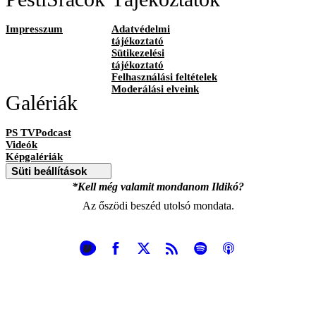
Impresszum
Adatvédelmi
tájékoztató
Sütikezelési
tájékoztató
Felhasználási feltételek
Moderálási elveink
Galériák
PS TVPodcast
Videók
Képgalériák
Süti beállítások
*Kell még valamit mondanom Ildikó?
Az őszödi beszéd utolsó mondata.