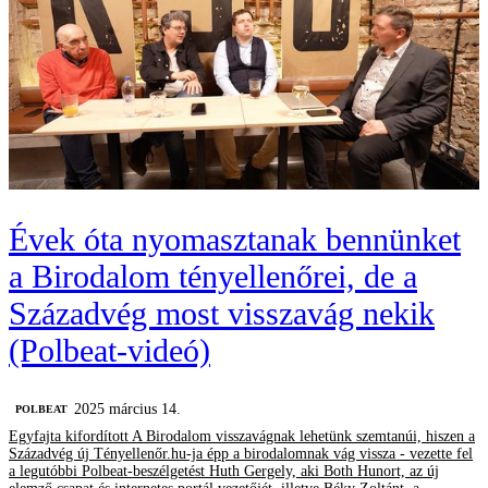
Évek óta nyomasztanak bennünket
a Birodalom tényellenőrei, de a
Századvég most visszavág nekik
(Polbeat-videó)
2025 március 14.
‎POLBEAT
Egyfajta kifordított A Birodalom visszavágnak lehetünk szemtanúi, hiszen a
Századvég új Tényellenőr.hu-ja épp a birodalomnak vág vissza - vezette fel
a legutóbbi Polbeat-beszélgetést Huth Gergely, aki Both Hunort, az új