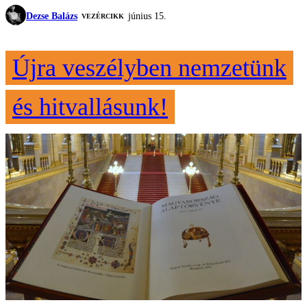
Dezse Balázs
június 15.
VEZÉRCIKK
Újra veszélyben nemzetünk
és hitvallásunk!