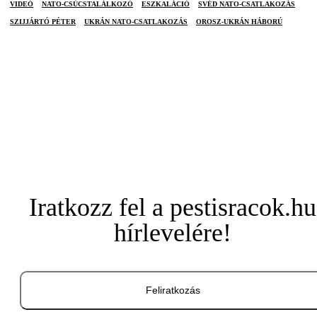
VIDEÓ
NATO-CSÚCSTALÁLKOZÓ
ESZKALÁCIÓ
SVÉD NATO-CSATLAKOZÁS
SZIJJÁRTÓ PÉTER
UKRÁN NATO-CSATLAKOZÁS
OROSZ-UKRÁN HÁBORÚ
Iratkozz fel a pestisracok.hu
hírlevelére!
Feliratkozás