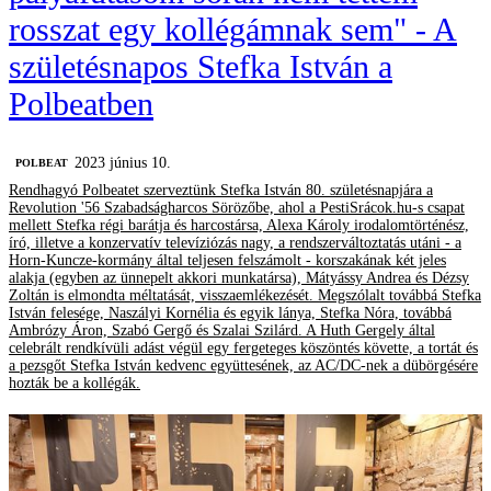
rosszat egy kollégámnak sem" - A
születésnapos Stefka István a
Polbeatben
2023 június 10.
‎POLBEAT
Rendhagyó Polbeatet szerveztünk Stefka István 80. születésnapjára a
Revolution '56 Szabadságharcos Sörözőbe, ahol a PestiSrácok.hu-s csapat
mellett Stefka régi barátja és harcostársa, Alexa Károly irodalomtörténész,
író, illetve a konzervatív televíziózás nagy, a rendszerváltoztatás utáni - a
Horn-Kuncze-kormány által teljesen felszámolt - korszakának két jeles
alakja (egyben az ünnepelt akkori munkatársa), Mátyássy Andrea és Dézsy
Zoltán is elmondta méltatását, visszaemlékezését. Megszólalt továbbá Stefka
István felesége, Naszályi Kornélia és egyik lánya, Stefka Nóra, továbbá
Ambrózy Áron, Szabó Gergő és Szalai Szilárd. A Huth Gergely által
celebrált rendkívüli adást végül egy fergeteges köszöntés követte, a tortát és
a pezsgőt Stefka István kedvenc együttesének, az AC/DC-nek a dübörgésére
hozták be a kollégák.