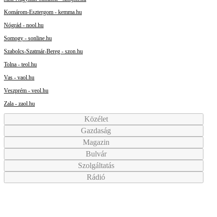
Komárom-Esztergom - kemma.hu
Nógrád - nool.hu
Somogy - sonline.hu
Szabolcs-Szatmár-Bereg - szon.hu
Tolna - teol.hu
Vas - vaol.hu
Veszprém - veol.hu
Zala - zaol.hu
Közélet
Gazdaság
Magazin
Bulvár
Szolgáltatás
Rádió