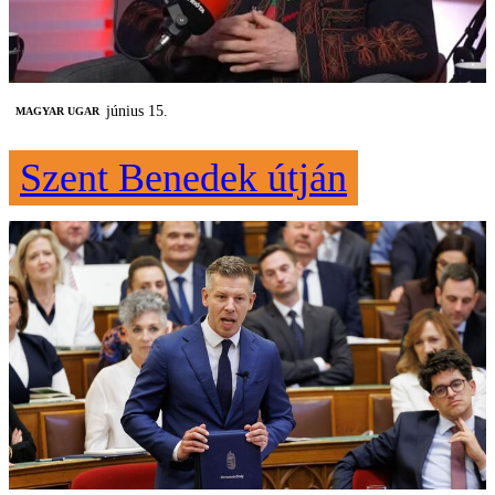
június 15.
MAGYAR UGAR
Szent Benedek útján