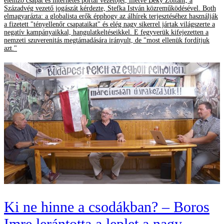
elemző csapat és internetes portál vezetőjét, illetve Béky Zoltánt, a
Századvég vezető jogászát kérdezte, Stefka István közreműködésével. Both
elmagyarázta: a globalista erők épphogy az álhírek terjesztéséhez használják
a fizetett "tényellenőr csapataikat" és elég nagy sikerrel jártak világszerte a
negatív kampányaikkal, hangulatkeltéseikkel. E fegyverük kifejezetten a
nemzeti szuverenitás megtámadására irányult, de "most ellenük fordítjuk
azt."
Ki ne hinne a csodákban? – Boros
Imre lerántotta a leplet a nagy