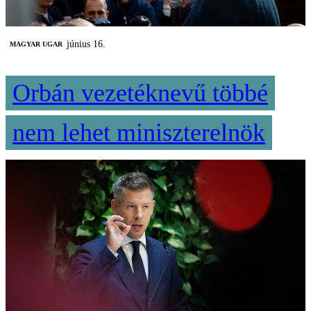
június 16.
MAGYAR UGAR
Orbán vezetéknevű többé
nem lehet miniszterelnök