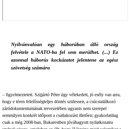
Nyilvánvalóan egy háborúban álló ország
felvétele a NATO-ba fel sem merülhet. (...) Ez
azonnal háborús kockázatot jelentene az egész
szövetség számára
– figyelmeztetett. Szijjártó Péter úgy vélekedett, jó esély van arra,
hogy e téren felelősségteljes döntés szülessen, a csúcstalálkozó
záródokumentumának tervezetében ugyanis nem szerepel
semmilyen konkrét időpont a csatlakozást illetően; gyakorlatilag
csak a még 2008-ban, Bukarestben jóváhagyott nyilatkozatra