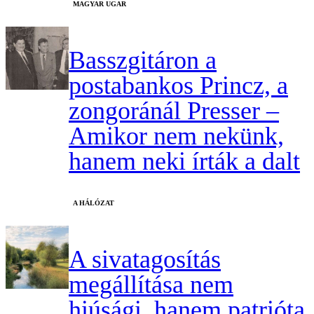
MAGYAR UGAR
Basszgitáron a
postabankos Princz, a
zongoránál Presser –
Amikor nem nekünk,
hanem neki írták a dalt
A HÁLÓZAT
A sivatagosítás
megállítása nem
hiúsági, hanem patrióta