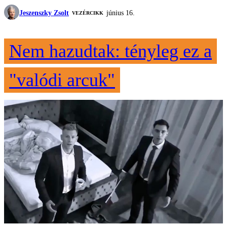
Jeszenszky Zsolt
június 16.
VEZÉRCIKK
Nem hazudtak: tényleg ez a
"valódi arcuk"