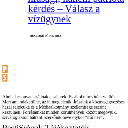
kérdés – Válasz a
vízügynek
HUSZONÖTÖDIK ÓRA
Ahol alacsonyan szállnak a sallerek. És ahol nincs íróasztalfiók.
Mert ami odakerülne, az itt megjelenik. Írásaink a közmegegyezéses
hazai sajtóetika és a Médiaalkotmány szellemisége szerint
készülnek. Forrásainkat minden körülmények között megóvjuk,
szivárogtasson bátran! Szerzőink neve olykor "írói név".
PestiSrácok
Tájékoztatók