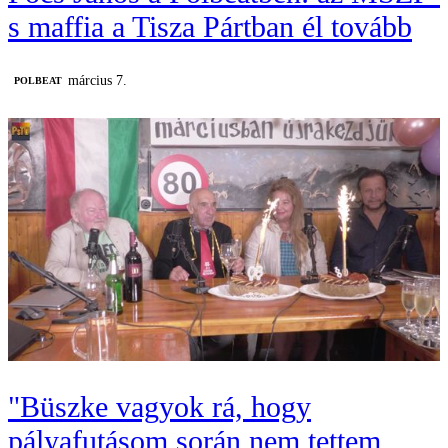
s maffia a Tisza Pártban él tovább
március 7.
‎POLBEAT
"Büszke vagyok rá, hogy
pályafutásom során nem tettem