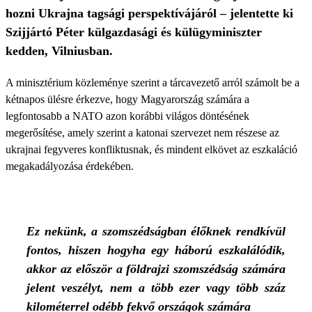
hozni Ukrajna tagsági perspektívájáról – jelentette ki
Szijjártó Péter külgazdasági és külügyminiszter
kedden, Vilniusban.
A minisztérium közleménye szerint a tárcavezető arról számolt be a
kétnapos ülésre érkezve, hogy Magyarország számára a
legfontosabb a NATO azon korábbi világos döntésének
megerősítése, amely szerint a katonai szervezet nem részese az
ukrajnai fegyveres konfliktusnak, és mindent elkövet az eszkaláció
megakadályozása érdekében.
Ez nekünk, a szomszédságban élőknek rendkívül
fontos, hiszen hogyha egy háború eszkalálódik,
akkor az először a földrajzi szomszédság számára
jelent veszélyt, nem a több ezer vagy több száz
kilométerrel odébb fekvő országok számára