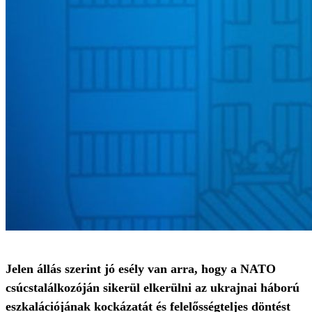
Jelen állás szerint jó esély van arra, hogy a NATO
csúcstalálkozóján sikerül elkerülni az ukrajnai háború
eszkalációjának kockázatát és felelősségteljes döntést