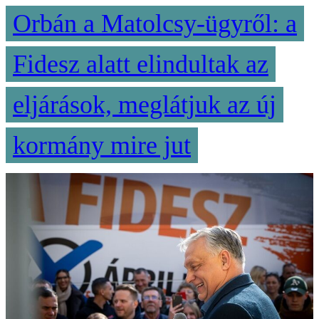
Orbán a Matolcsy-ügyről: a
Fidesz alatt elindultak az
eljárások, meglátjuk az új
kormány mire jut