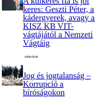
A külkeres fia is jól
keres: Geszti Péter, a
kádergyerek, avagy a
KISZ KB VIT-
vágtájától a Nemzeti
Vágtáig
A HÁLÓZAT
Jog és jogtalanság –
Korrupció a
bíróságokon