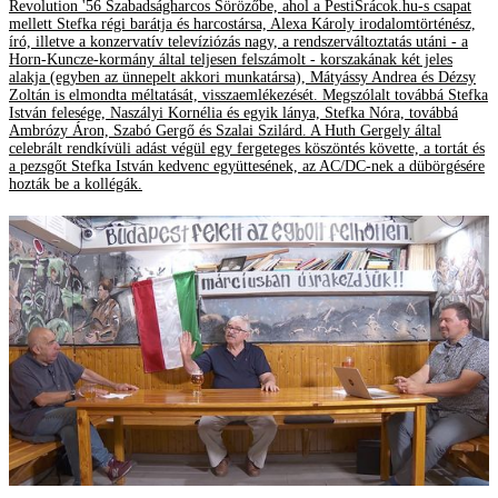
Revolution '56 Szabadságharcos Sörözőbe, ahol a PestiSrácok.hu-s csapat
mellett Stefka régi barátja és harcostársa, Alexa Károly irodalomtörténész,
író, illetve a konzervatív televíziózás nagy, a rendszerváltoztatás utáni - a
Horn-Kuncze-kormány által teljesen felszámolt - korszakának két jeles
alakja (egyben az ünnepelt akkori munkatársa), Mátyássy Andrea és Dézsy
Zoltán is elmondta méltatását, visszaemlékezését. Megszólalt továbbá Stefka
István felesége, Naszályi Kornélia és egyik lánya, Stefka Nóra, továbbá
Ambrózy Áron, Szabó Gergő és Szalai Szilárd. A Huth Gergely által
celebrált rendkívüli adást végül egy fergeteges köszöntés követte, a tortát és
a pezsgőt Stefka István kedvenc együttesének, az AC/DC-nek a dübörgésére
hozták be a kollégák.