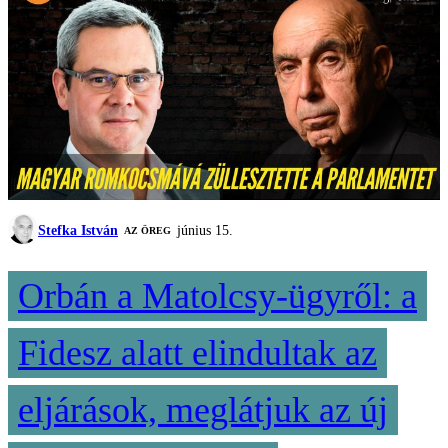
Stefka István
június 15.
AZ ÖREG
Orbán a Matolcsy-ügyről: a
Fidesz alatt elindultak az
eljárások, meglátjuk az új