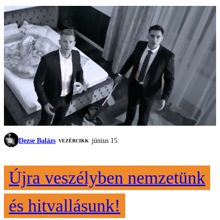
Dezse Balázs
június 15.
VEZÉRCIKK
Újra veszélyben nemzetünk
és hitvallásunk!