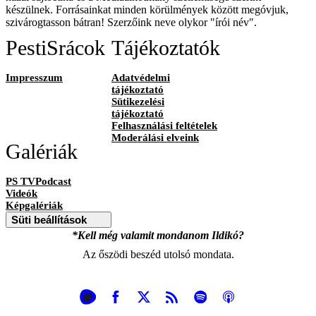
készülnek. Forrásainkat minden körülmények között megóvjuk,
szivárogtasson bátran! Szerzőink neve olykor "írói név".
PestiSrácok
Tájékoztatók
Impresszum
Adatvédelmi
tájékoztató
Sütikezelési
tájékoztató
Felhasználási feltételek
Moderálási elveink
Galériák
PS TVPodcast
Videók
Képgalériák
Süti beállítások
*Kell még valamit mondanom Ildikó?
Az őszödi beszéd utolsó mondata.