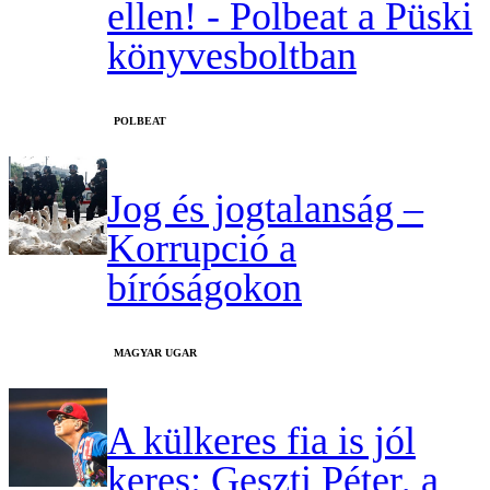
ellen! - Polbeat a Püski
könyvesboltban
‎POLBEAT
Jog és jogtalanság –
Korrupció a
bíróságokon
MAGYAR UGAR
A külkeres fia is jól
keres: Geszti Péter, a