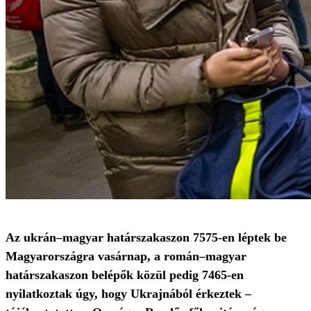
Az ukrán–magyar határszakaszon 7575-en léptek be
Magyarországra vasárnap, a román–magyar
határszakaszon belépők közül pedig 7465-en
nyilatkoztak úgy, hogy Ukrajnából érkeztek –