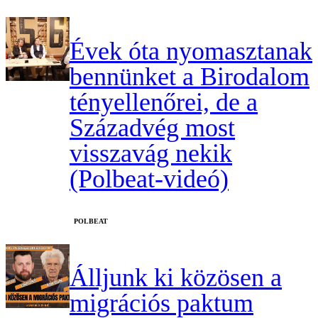
Évek óta nyomasztanak
bennünket a Birodalom
tényellenőrei, de a
Századvég most
visszavág nekik
(Polbeat-videó)
‎POLBEAT
Álljunk ki közösen a
migrációs paktum