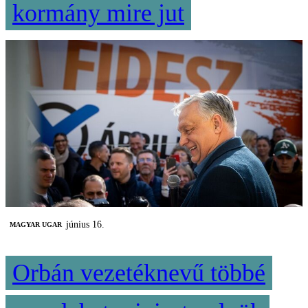
kormány mire jut
június 16.
MAGYAR UGAR
Orbán vezetéknevű többé