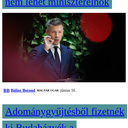
nem lehet miniszterelnök
BB
Bálint Botond
június 16.
MAGYAR UGAR
Adománygyűjtésből fizetnék
ki Budaházyék a