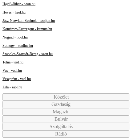
Hajdú-Bihar - haon.hu
Heves - heol.hu
Jász-Nagykun-Szolnok - szoljon.hu
Komárom-Esztergom - kemma.hu
Nógrád - nool.hu
Somogy - sonline.hu
Szabolcs-Szatmár-Bereg - szon.hu
Tolna - teol.hu
Vas - vaol.hu
Veszprém - veol.hu
Zala - zaol.hu
Közélet
Gazdaság
Magazin
Bulvár
Szolgáltatás
Rádió