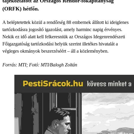
tájékoztatott az Országos Rendőr-főkapitányság
(ORFK) hétfőn.
A beléptetettek közül a rendőrség 88 embernek állított ki ideiglenes
tartózkodásra jogosító igazolást, amely harminc napig érvényes.
Nekik ez idő alatt kell felkeresniük az Országos Idegenrendészeti
Főigazgatóság tartózkodási helyük szerint illetékes hivatalát a
végleges okmányok beszerzéséért – áll a közleményben.
Forrás: MTI; Fotó: MTI/Balogh Zoltán