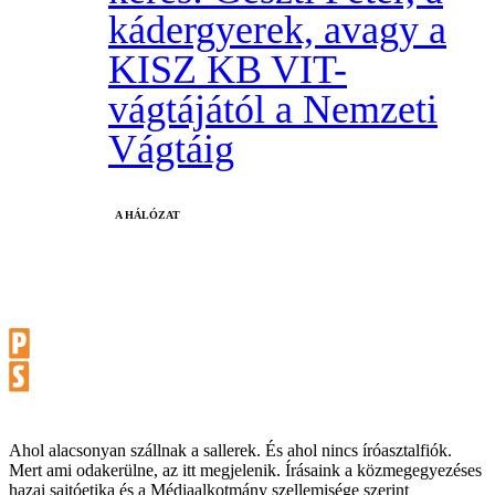
kádergyerek, avagy a
KISZ KB VIT-
vágtájától a Nemzeti
Vágtáig
A HÁLÓZAT
Ahol alacsonyan szállnak a sallerek. És ahol nincs íróasztalfiók.
Mert ami odakerülne, az itt megjelenik. Írásaink a közmegegyezéses
hazai sajtóetika és a Médiaalkotmány szellemisége szerint