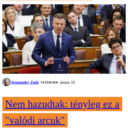
Jeszenszky Zsolt
június 16.
VEZÉRCIKK
Nem hazudtak: tényleg ez a
"valódi arcuk"