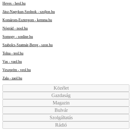
Heves - heol.hu
Jász-Nagykun-Szolnok - szoljon.hu
Komárom-Esztergom - kemma.hu
Nógrád - nool.hu
Somogy - sonline.hu
Szabolcs-Szatmár-Bereg - szon.hu
Tolna - teol.hu
Vas - vaol.hu
Veszprém - veol.hu
Zala - zaol.hu
Közélet
Gazdaság
Magazin
Bulvár
Szolgáltatás
Rádió