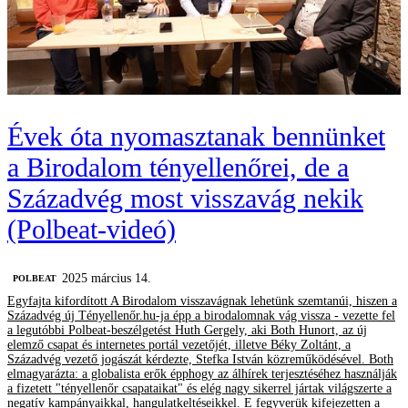
Évek óta nyomasztanak bennünket
a Birodalom tényellenőrei, de a
Századvég most visszavág nekik
(Polbeat-videó)
2025 március 14.
‎POLBEAT
Egyfajta kifordított A Birodalom visszavágnak lehetünk szemtanúi, hiszen a
Századvég új Tényellenőr.hu-ja épp a birodalomnak vág vissza - vezette fel
a legutóbbi Polbeat-beszélgetést Huth Gergely, aki Both Hunort, az új
elemző csapat és internetes portál vezetőjét, illetve Béky Zoltánt, a
Századvég vezető jogászát kérdezte, Stefka István közreműködésével. Both
elmagyarázta: a globalista erők épphogy az álhírek terjesztéséhez használják
a fizetett "tényellenőr csapataikat" és elég nagy sikerrel jártak világszerte a
negatív kampányaikkal, hangulatkeltéseikkel. E fegyverük kifejezetten a