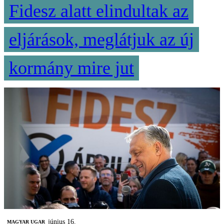
Fidesz alatt elindultak az
eljárások, meglátjuk az új
kormány mire jut
június 16.
MAGYAR UGAR