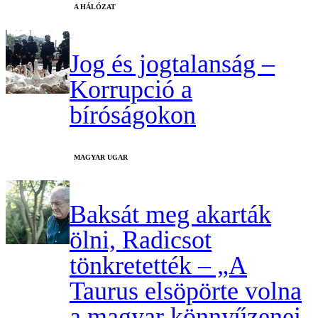
A HÁLÓZAT
Jog és jogtalanság –
Korrupció a
bíróságokon
MAGYAR UGAR
Baksát meg akarták
ölni, Radicsot
tönkretették – „A
Taurus elsöpörte volna
a magyar könnyűzenei