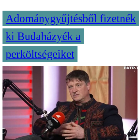
Adománygyűjtésből fizetnék
ki Budaházyék a
perköltségeiket