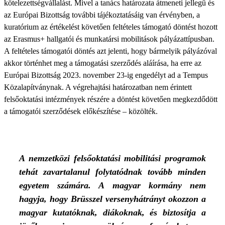
kötelezettségvállalást. Mivel a tanács határozata átmeneti jellegű és
az Európai Bizottság további tájékoztatásáig van érvényben, a
kuratórium az értékelést követően feltételes támogató döntést hozott
az Erasmus+ hallgatói és munkatársi mobilitások pályázattípusban.
A feltételes támogatói döntés azt jelenti, hogy bármelyik pályázóval
akkor történhet meg a támogatási szerződés aláírása, ha erre az
Európai Bizottság 2023. november 23-ig engedélyt ad a Tempus
Közalapítványnak. A végrehajtási határozatban nem érintett
felsőoktatási intézmények részére a döntést követően megkezdődött
a támogatói szerződések előkészítése – közölték.
A nemzetközi felsőoktatási mobilitási programok
tehát zavartalanul folytatódnak tovább minden
egyetem számára. A magyar kormány nem
hagyja, hogy Brüsszel versenyhátrányt okozzon a
magyar kutatóknak, diákoknak, és biztosítja a