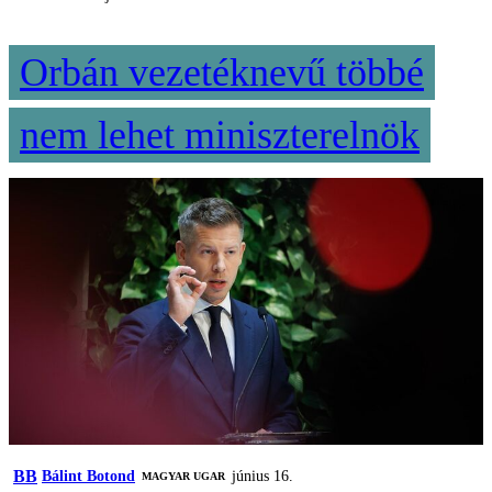
Orbán vezetéknevű többé
nem lehet miniszterelnök
BB
Bálint Botond
június 16.
MAGYAR UGAR