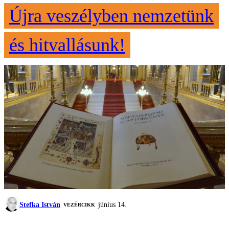
Újra veszélyben nemzetünk
és hitvallásunk!
Stefka István
június 14.
VEZÉRCIKK