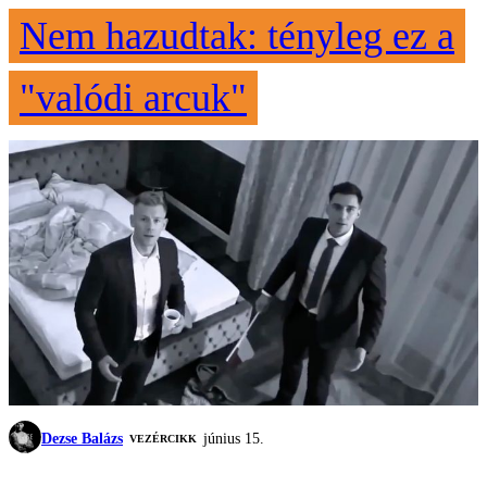
Nem hazudtak: tényleg ez a
"valódi arcuk"
Dezse Balázs
június 15.
VEZÉRCIKK