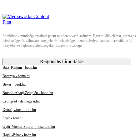
Portfóliónk minőségi tartalmat jelent minden olvasó számára. Egyedülálló elérést, országos
lefedettséget és változatos megjelenési lehetőséget biztosít. Folyamatosan keressük az új
irányokat és fejlődési lehetőségeket. Ez jövőnk záloga.
Regionális hírportálok
Bács-Kiskun - baon.hu
Baranya - bama.hu
Békés - beol.hu
Borsod-Abaúj-Zemplén - boon.hu
Csongrád - delmagyar.hu
Dunaújváros - duol.hu
Fejér - feol.hu
Győr-Moson-Sopron - kisalfold.hu
Hajdú-Bihar - haon.hu