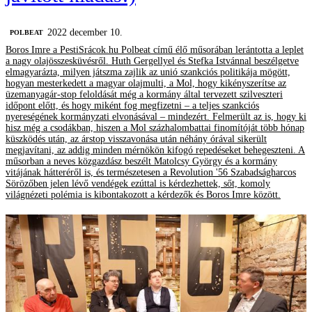
2022 december 10.
‎POLBEAT
Boros Imre a PestiSrácok.hu Polbeat című élő műsorában lerántotta a leplet
a nagy olajösszesküvésről. Huth Gergellyel és Stefka Istvánnal beszélgetve
elmagyarázta, milyen játszma zajlik az unió szankciós politikája mögött,
hogyan mesterkedett a magyar olajmulti, a Mol, hogy kikényszerítse az
üzemanyagár-stop feloldását még a kormány által tervezett szilveszteri
időpont előtt, és hogy miként fog megfizetni – a teljes szankciós
nyereségének kormányzati elvonásával – mindezért. Felmerült az is, hogy ki
hisz még a csodákban, hiszen a Mol százhalombattai finomítóját több hónap
küszködés után, az árstop visszavonása után néhány órával sikerült
megjavítani, az addig minden mérnökön kifogó repedéseket behegeszteni. A
műsorban a neves közgazdász beszélt Matolcsy György és a kormány
vitájának hátteréről is, és természetesen a Revolution '56 Szabadságharcos
Sörözőben jelen lévő vendégek ezúttal is kérdezhettek, sőt, komoly
világnézeti polémia is kibontakozott a kérdezők és Boros Imre között.