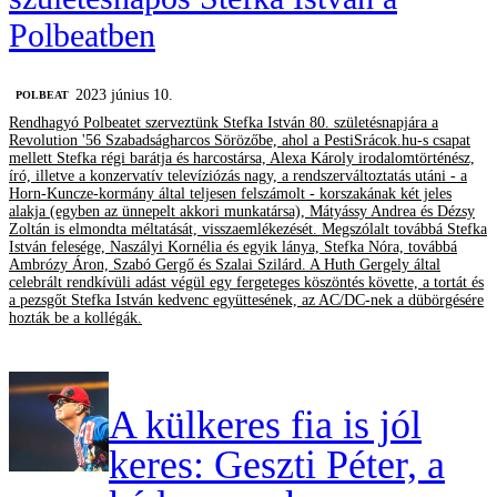
Polbeatben
2023 június 10.
‎POLBEAT
Rendhagyó Polbeatet szerveztünk Stefka István 80. születésnapjára a
Revolution '56 Szabadságharcos Sörözőbe, ahol a PestiSrácok.hu-s csapat
mellett Stefka régi barátja és harcostársa, Alexa Károly irodalomtörténész,
író, illetve a konzervatív televíziózás nagy, a rendszerváltoztatás utáni - a
Horn-Kuncze-kormány által teljesen felszámolt - korszakának két jeles
alakja (egyben az ünnepelt akkori munkatársa), Mátyássy Andrea és Dézsy
Zoltán is elmondta méltatását, visszaemlékezését. Megszólalt továbbá Stefka
István felesége, Naszályi Kornélia és egyik lánya, Stefka Nóra, továbbá
Ambrózy Áron, Szabó Gergő és Szalai Szilárd. A Huth Gergely által
celebrált rendkívüli adást végül egy fergeteges köszöntés követte, a tortát és
a pezsgőt Stefka István kedvenc együttesének, az AC/DC-nek a dübörgésére
hozták be a kollégák.
A külkeres fia is jól
keres: Geszti Péter, a