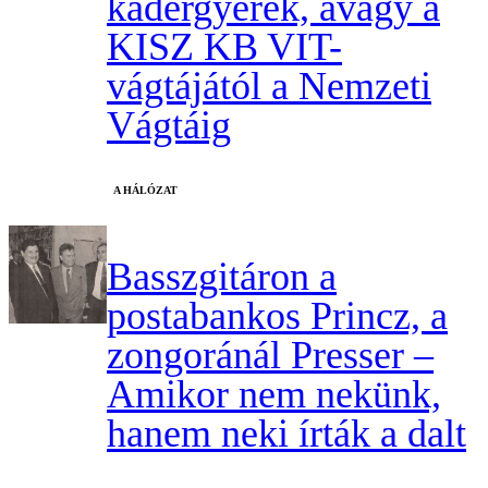
kádergyerek, avagy a
KISZ KB VIT-
vágtájától a Nemzeti
Vágtáig
A HÁLÓZAT
Basszgitáron a
postabankos Princz, a
zongoránál Presser –
Amikor nem nekünk,
hanem neki írták a dalt