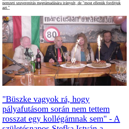
nemzeti szuverenitás megtámadására irányult, de "most ellenük fordítjuk
azt."
"Büszke vagyok rá, hogy
pályafutásom során nem tettem
rosszat egy kollégámnak sem" - A
születésnapos Stefka István a