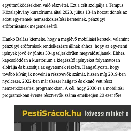
együttműködésekben való részvétel. Ezt a célt szolgálja a Tempus
Közalapítvány kuratóriuma által 2023. július 13-án hozott döntés az
adott egyetemek nemzetköziesítési kereteinek, pénzügyi
erőforrásainak megemeléséről.
Hankó Balázs kiemelte, hogy a meglévő mobilitási keretek, valamint
pénzügyi erőforrások rendelkezésre állnak ahhoz, hogy az egyetemi
igények jövő év június 30-ig teljeskörűen megvalósuljanak. Ehhez
kapcsolódóan a kuratórium a kiegészítő igényeket folyamatosan
elbírálja és biztosítja az egyetemek részére. Hangsúlyozta, hogy
tovább kívánják növelni a résztvevők számát, hiszen míg 2019-ben
nyolcezer, 2022-ben már tízezer hallgató és oktató vett részt
nemzetköziesítési programokban. A cél, hogy 2030-ra a mobilitási
programokban évente résztvevők száma emelkedjen 20 ezer főre.