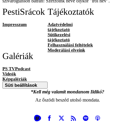
szivárogtasson bátran! Szerzőink neve olykor "írói név".
PestiSrácok
Tájékoztatók
Impresszum
Adatvédelmi
tájékoztató
Sütikezelési
tájékoztató
Felhasználási feltételek
Moderálási elveink
Galériák
PS TVPodcast
Videók
Képgalériák
Süti beállítások
*Kell még valamit mondanom Ildikó?
Az őszödi beszéd utolsó mondata.