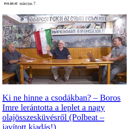
március 7.
‎POLBEAT
Ki ne hinne a csodákban? – Boros
Imre lerántotta a leplet a nagy
olajösszesküvésről (Polbeat –
javított kiadás!)