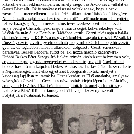
kikerülhetetlen reklámkampányra, amely mögött az Akció nevű vállalat és
Geszti Péter állt. Ők is tevékeny részesei voltak annak, hogy a bank
zavartalanul menetelhetett a bukás felé – állami tízmilliárdokkal kisegítve.
Noha Gesztit a sajtó következetesen valamiféle self made man-ként építette
fel, ez hazugság. Apja, a neves rádiós-tévés szerkesztő vitte be a tévébe,
anyja pedig a Chemolimpex, majd a Taurus cégek külkereskedője volt,
később fia után ő is a Danubius Rádióhoz került. Geszti tévés apja a halála
előtt már a szovjet KGB és a magyar állambiztonság alá tartozó IPV vállalat
főosztályvezetője volt, így elmondható, hogy mindkét felmenője hírszerző-
gyanús, de legalábbis hálózati állásokban dolgozott. Geszti zenészként
barátjával, Berkes Gáborral futott be, aki hozzá hasonló kádergyerek.
Utóbbi Berkes Péter őrnagy-író fiaként szintén kivételezett helyzetben volt,
apja eleinte propaganda-regényeket és cikkeket írt, majd ifjúsági író lett
belőle, hasonlóan a katpolos Berkesi Andráshoz. Berkes Gábor is szerethette
a Néphadsereget, mert első együttesét Lobogónak hívták, amelyet a
katonaság lapjában mutattak be. Utána kezdett az Első emeletbe, amelynek
szövegírója Geszti lett. Geszti a rendszerváltás idején lépett be az Akcióba,
amelyet a KISZ-hez közeli rádiósok alapítottak, és amelynek első nagy
haditette a KISZ KB által támogatott VIT-vágta levezénylése volt.
Folytatjuk a Postabank történetét.