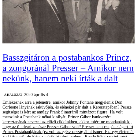
Basszgitáron a postabankos Princz,
a zongoránál Presser – Amikor nem
nekünk, hanem neki írták a dalt
2020 április 4.
A HÁLÓZAT
Emlékeznek arra a jelenetre, amikor Johnny Fontane megjelenik Don
Corleone lányának esküvőjén, és elénekel pár dalt a Keresztapában? Persze
segítséget is kért az amúgy Frank Sinatráról mintázott figura. Ha volt
merszünk a Postabank néhai királyát, Princz Gábor bankvezért
keresztapának nevezni az előző cikkünkben, akkor miért ne mondanánk ki,
hogy az ő udvari zenésze Presser Gábor volt? Presser nem csupán slágert írt
Princz Postabankjának (ez volt az egész ország által ismert Ezt egy életen át
kell játszani), de Princz másik bizalmi embere, Kende Péter szerint még