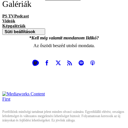
Galériák
PS TVPodcast
Videók
Képgalériák
Süti beállítások
*Kell még valamit mondanom Ildikó?
Az őszödi beszéd utolsó mondata.
Portfóliónk minőségi tartalmat jelent minden olvasó számára. Egyedülálló elérést, országos
lefedettséget és változatos megjelenési lehetőséget biztosít. Folyamatosan keressük az új
irányokat és fejlődési lehetőségeket. Ez jövőnk záloga.