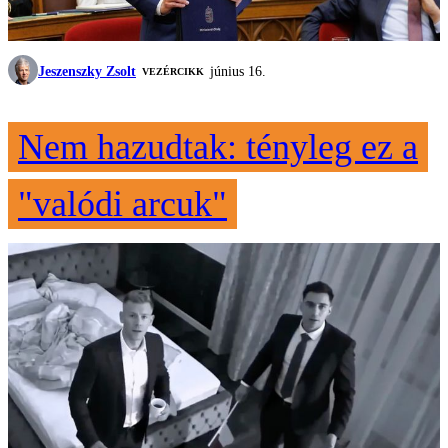
Jeszenszky Zsolt
június 16.
VEZÉRCIKK
Nem hazudtak: tényleg ez a
"valódi arcuk"