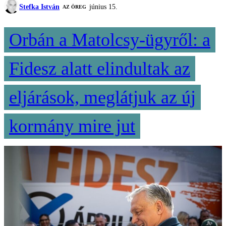
Stefka István
június 15.
AZ ÖREG
Orbán a Matolcsy-ügyről: a
Fidesz alatt elindultak az
eljárások, meglátjuk az új
kormány mire jut