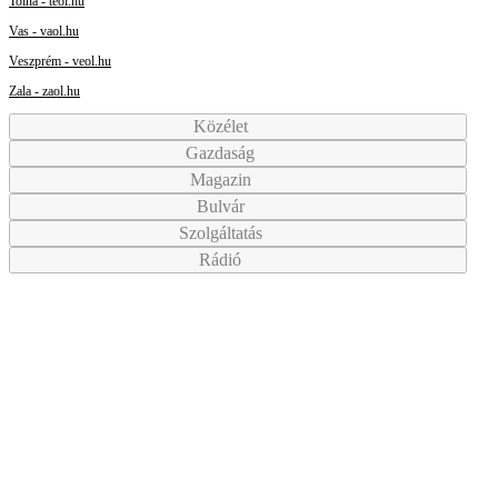
Tolna - teol.hu
Vas - vaol.hu
Veszprém - veol.hu
Zala - zaol.hu
Közélet
Gazdaság
Magazin
Bulvár
Szolgáltatás
Rádió