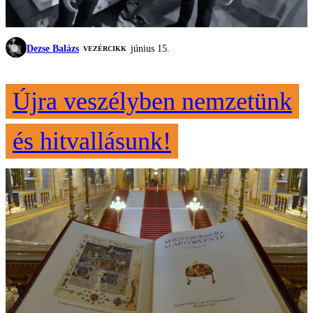
Dezse Balázs
június 15.
VEZÉRCIKK
Újra veszélyben nemzetünk
és hitvallásunk!