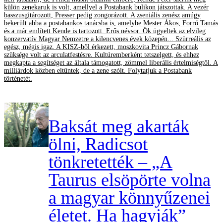
külön zenekaruk is volt, amellyel a Postabank bulikon játszottak. A vezér
basszusgitározott, Presser pedig zongorázott. A zseniális zenész amúgy
bekerült abba a postabankos tanácsba is, amelybe Mester Ákos, Forró Tamás
és a már említett Kende is tartozott. Erős névsor. Ők ügyeltek az elvileg
konzervatív Magyar Nemzetre a kilencvenes évek közepén... Szürreális az
egész, mégis igaz. A KISZ-ből érkezett, moszkovita Princz Gábornak
szüksége volt az arculatfestésre. Kultúremberként tetszelgett, és ehhez
megkapta a segítséget az általa támogatott, zömmel liberális értelmiségtől. A
milliárdok közben eltűntek, de a zene szólt. Folytatjuk a Postabank
történetét.
Baksát meg akarták
ölni, Radicsot
tönkretették – „A
Taurus elsöpörte volna
a magyar könnyűzenei
életet. Ha hagyják”