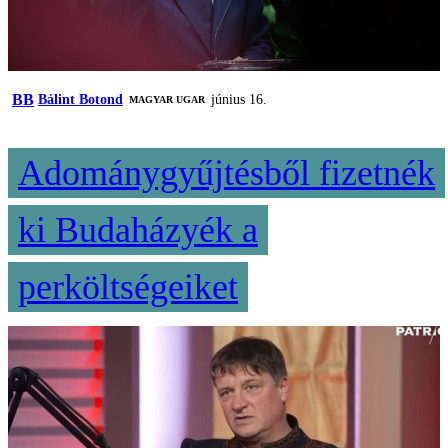
BB
Bálint Botond
június 16.
MAGYAR UGAR
Adománygyűjtésből fizetnék
ki Budaházyék a
perköltségeiket