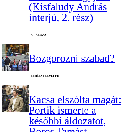
(Kisfaludy András
interjú, 2. rész)
A HÁLÓZAT
Bozgorozni szabad?
ERDÉLYI LEVELEK
Kacsa elszólta magát:
Portik ismerte a
későbbi áldozatot,
Boros Tamást