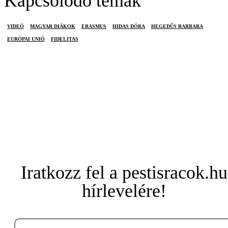
Kapcsolódó témák
VIDEÓ
MAGYAR DIÁKOK
ERASMUS
HIDAS DÓRA
HEGEDŰS BARBARA
EURÓPAI UNIÓ
FIDELITAS
Iratkozz fel a pestisracok.hu
hírlevelére!