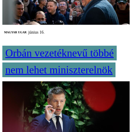
június 16.
MAGYAR UGAR
Orbán vezetéknevű többé
nem lehet miniszterelnök