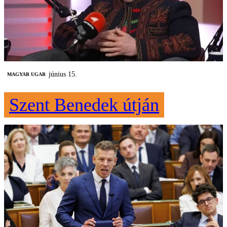
június 15.
MAGYAR UGAR
Szent Benedek útján