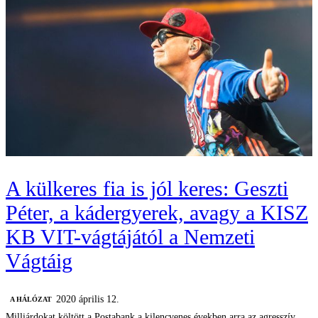
A külkeres fia is jól keres: Geszti
Péter, a kádergyerek, avagy a KISZ
KB VIT-vágtájától a Nemzeti
Vágtáig
2020 április 12.
A HÁLÓZAT
Milliárdokat költött a Postabank a kilencvenes években arra az agresszív,