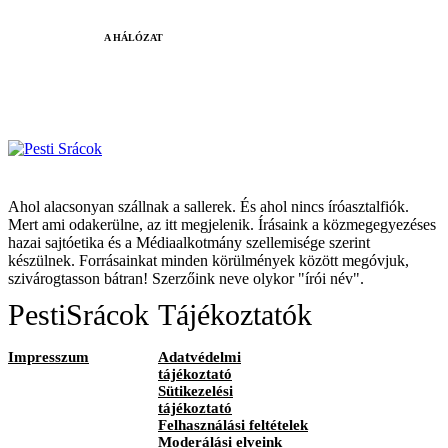
A HÁLÓZAT
Ahol alacsonyan szállnak a sallerek. És ahol nincs íróasztalfiók.
Mert ami odakerülne, az itt megjelenik. Írásaink a közmegegyezéses
hazai sajtóetika és a Médiaalkotmány szellemisége szerint
készülnek. Forrásainkat minden körülmények között megóvjuk,
szivárogtasson bátran! Szerzőink neve olykor "írói név".
PestiSrácok
Tájékoztatók
Impresszum
Adatvédelmi
tájékoztató
Sütikezelési
tájékoztató
Felhasználási feltételek
Moderálási elveink