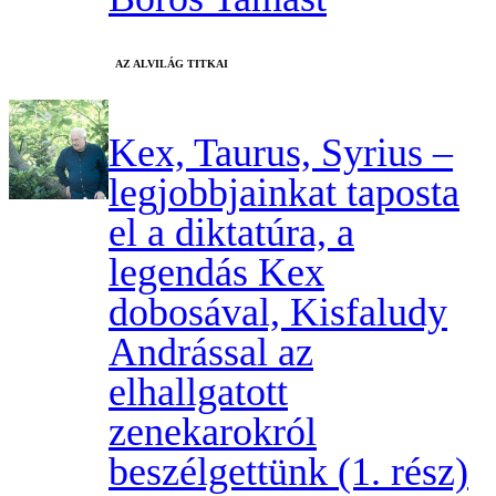
AZ ALVILÁG TITKAI
Kex, Taurus, Syrius –
legjobbjainkat taposta
el a diktatúra, a
legendás Kex
dobosával, Kisfaludy
Andrással az
elhallgatott
zenekarokról
beszélgettünk (1. rész)