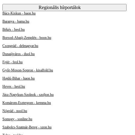
Regionális hírportálok
Bács-Kiskun - baon.hu
Baranya - bama.hu
Békés - beol.hu
Borsod-Abaúj-Zemplén - boon.hu
Csongrád - delmagyar.hu
Dunaújváros - duol.hu
Fejér - feol.hu
Győr-Moson-Sopron - kisalfold.hu
Hajdú-Bihar - haon.hu
Heves - heol.hu
Jász-Nagykun-Szolnok - szoljon.hu
Komárom-Esztergom - kemma.hu
Nógrád - nool.hu
Somogy - sonline.hu
Szabolcs-Szatmár-Bereg - szon.hu