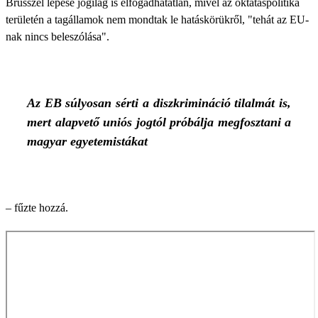
Brüsszel lépése jogilag is elfogadhatatlan, mivel az oktatáspolitika
területén a tagállamok nem mondtak le hatáskörükről, "tehát az EU-
nak nincs beleszólása".
Az EB súlyosan sérti a diszkrimináció tilalmát is,
mert alapvető uniós jogtól próbálja megfosztani a
magyar egyetemistákat
– fűzte hozzá.