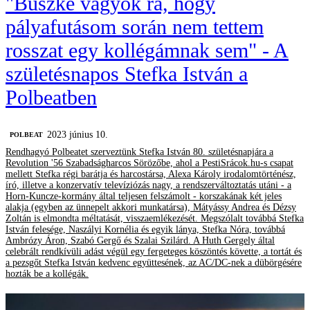
"Büszke vagyok rá, hogy
pályafutásom során nem tettem
rosszat egy kollégámnak sem" - A
születésnapos Stefka István a
Polbeatben
2023 június 10.
‎POLBEAT
Rendhagyó Polbeatet szerveztünk Stefka István 80. születésnapjára a
Revolution '56 Szabadságharcos Sörözőbe, ahol a PestiSrácok.hu-s csapat
mellett Stefka régi barátja és harcostársa, Alexa Károly irodalomtörténész,
író, illetve a konzervatív televíziózás nagy, a rendszerváltoztatás utáni - a
Horn-Kuncze-kormány által teljesen felszámolt - korszakának két jeles
alakja (egyben az ünnepelt akkori munkatársa), Mátyássy Andrea és Dézsy
Zoltán is elmondta méltatását, visszaemlékezését. Megszólalt továbbá Stefka
István felesége, Naszályi Kornélia és egyik lánya, Stefka Nóra, továbbá
Ambrózy Áron, Szabó Gergő és Szalai Szilárd. A Huth Gergely által
celebrált rendkívüli adást végül egy fergeteges köszöntés követte, a tortát és
a pezsgőt Stefka István kedvenc együttesének, az AC/DC-nek a dübörgésére
hozták be a kollégák.