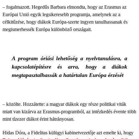
– fogalmazott. Hegedűs Barbara elmondta, hogy az Erasmus az
Európai Unió egyik legsikeresebb programja, amelynek az a
célkitűzése, hogy diákok Európa-szerte ingyen tanulhassanak és
megismerhessék Európa különböző országait.
A program óriási lehetőség a nyelvtanulásra, a
kapcsolatépítésre és arra, hogy a diákok
megtapasztalhassák a határtalan Európa érzését
– közölte. Hozzátette: a magyar diákok egy része politikai viták
miatt van kizárva az Erasmus-programból, az intézkedés évente több
mint tízezer diákot érint hátrányosan.
Hidas Dóra, a Fidelitas külügyi kabinetvezetője azt emelte ki, hogy