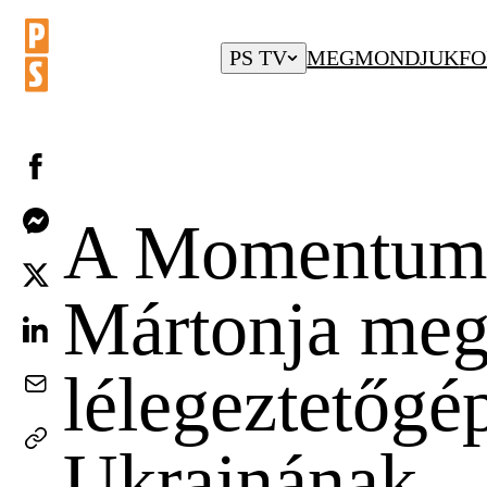
PS TV
MEGMONDJUK
FO
A Momentum 
Mártonja megá
lélegeztetőg
Ukrajnának