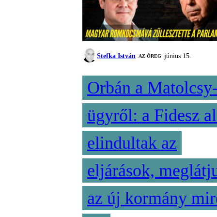
Stefka István
június 15.
AZ ÖREG
Orbán a Matolcsy
ügyről: a Fidesz al
elindultak az
eljárások, meglátj
az új kormány mir