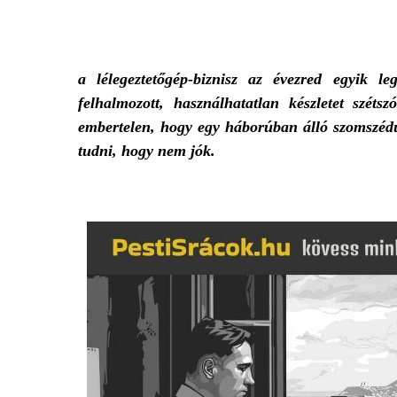
a lélegeztetőgép-biznisz az évezred egyik l
felhalmozott, használhatatlan készletet szé
embertelen, hogy egy háborúban álló szomszédun
tudni, hogy nem jók.