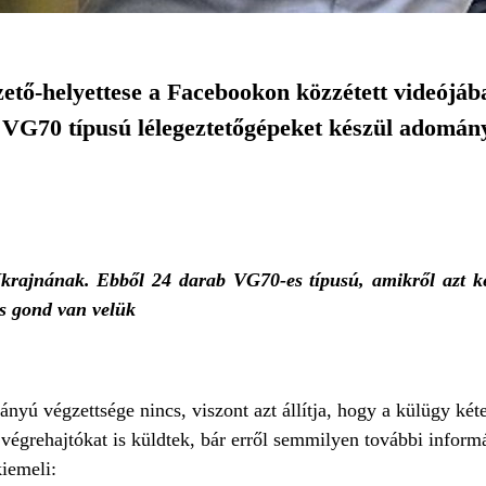
ő-helyettese a Facebookon közzétett videójába
VG70 típusú lélegeztetőgépeket készül adomán
krajnának. Ebből 24 darab VG70-es típusú, amikről azt ke
s gond van velük
yú végzettsége nincs, viszont azt állítja, hogy a külügy kéte
án végrehajtókat is küldtek, bár erről semmilyen további infor
iemeli: