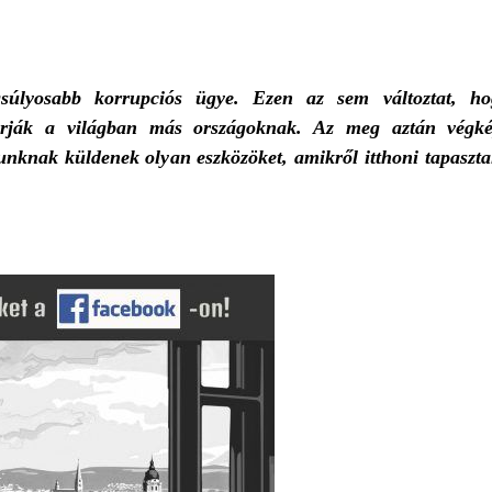
egsúlyosabb korrupciós ügye. Ezen az sem változtat, ho
tszórják a világban más országoknak. Az meg aztán végké
knak küldenek olyan eszközöket, amikről itthoni tapasztal