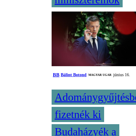
BB
Bálint Botond
június 16.
MAGYAR UGAR
Adománygyűjtésb
fizetnék ki
Budaházyék a