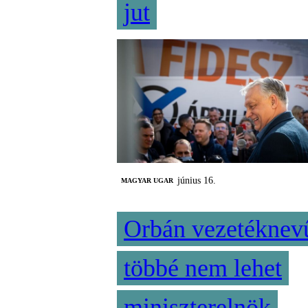
jut
június 16.
MAGYAR UGAR
Orbán vezetéknev
többé nem lehet
miniszterelnök