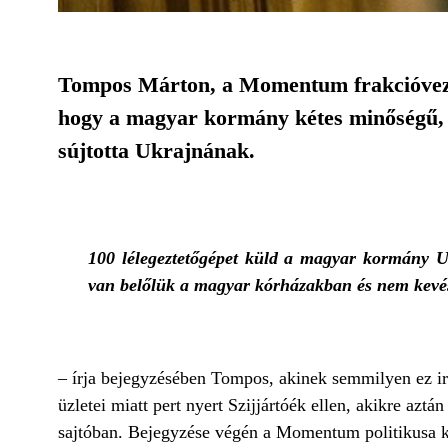
Tompos Márton, a Momentum frakcióvezet
hogy a magyar kormány kétes minőségű, 
sújtotta Ukrajnának.
100 lélegeztetőgépet küld a magyar kormány U
van belőlük a magyar kórházakban és nem kevé
– írja bejegyzésében Tompos, akinek semmilyen ez irán
üzletei miatt pert nyert Szijjártóék ellen, akikre azt
sajtóban. Bejegyzése végén a Momentum politikusa k