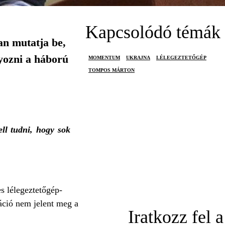
Kapcsolódó témák
n mutatja be,
yozni a háború
MOMENTUM
UKRAJNA
LÉLEGEZTETŐGÉP
TOMPOS MÁRTON
ll tudni, hogy sok
s lélegeztetőgép-
máció nem jelent meg a
Iratkozz fel a