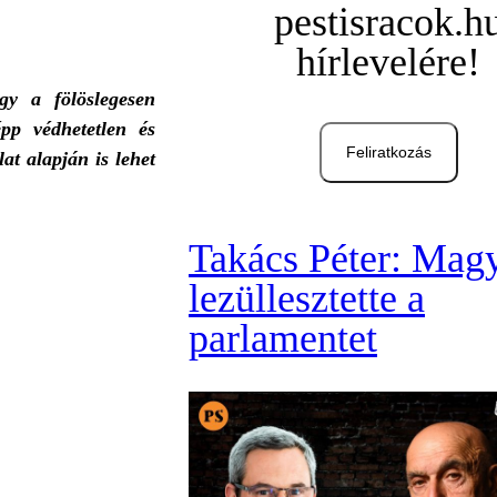
pestisracok.h
hírlevelére!
gy a fölöslegesen
pp védhetetlen és
Feliratkozás
at alapján is lehet
Takács Péter: Mag
lezüllesztette a
parlamentet