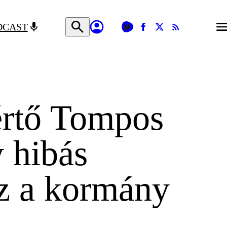
DCAST
rtő Tompos
 hibás
z a kormány