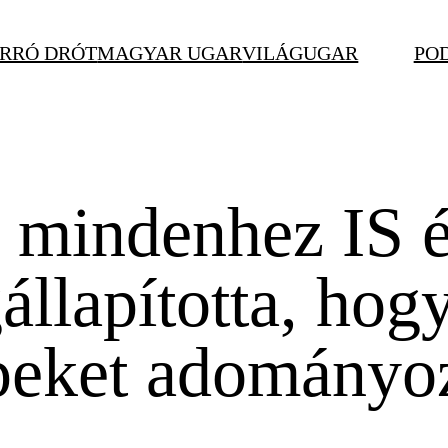
RRÓ DRÓT
MAGYAR UGAR
VILÁGUGAR
PO
mindenhez IS é
llapította, hogy
épeket adományo