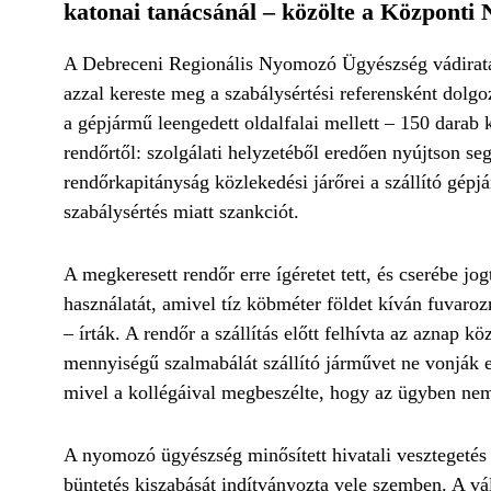
katonai tanácsánál – közölte a Központi
A Debreceni Regionális Nyomozó Ügyészség vádirata
azzal kereste meg a szabálysértési referensként dolg
a gépjármű leengedett oldalfalai mellett – 150 darab k
rendőrtől:
szolgálati helyzetéből eredően nyújtson seg
rendőrkapitányság közlekedési járőrei a szállító gépj
szabálysértés miatt szankciót.
A megkeresett rendőr erre ígéretet tett, és cserébe jo
használatát, amivel tíz köbméter földet kíván fuvaroz
– írták. A rendőr a szállítás előtt felhívta az aznap kö
mennyiségű szalmabálát szállító járművet ne vonják el
mivel a kollégáival megbeszélte, hogy az ügyben nem 
A nyomozó ügyészség minősített hivatali vesztegetés 
büntetés kiszabását indítványozta vele szemben. A váll