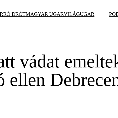
RRÓ DRÓT
MAGYAR UGAR
VILÁGUGAR
PO
tt vádat emelte
ó ellen Debrece