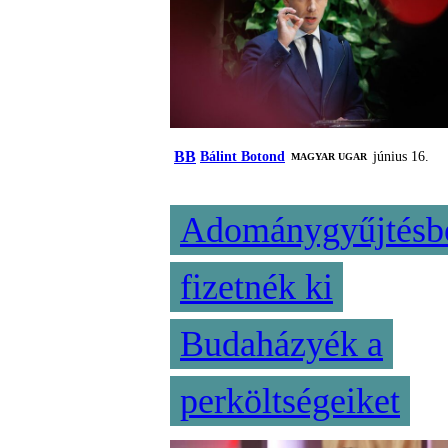
BB
Bálint Botond
június 16.
MAGYAR UGAR
Adománygyűjtésb
fizetnék ki
Budaházyék a
perköltségeiket