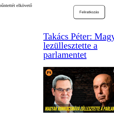
bűntettét elkövető
Feliratkozás
Takács Péter: Mag
lezüllesztette a
parlamentet