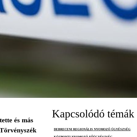
Kapcsolódó témák
tette és más
 Törvényszék
DEBRECENI REGIONÁLIS NYOMOZÓ ÜGYÉSZSÉG
KÖZPONTI NYOMOZÓ FŐÜGYÉSZSÉG