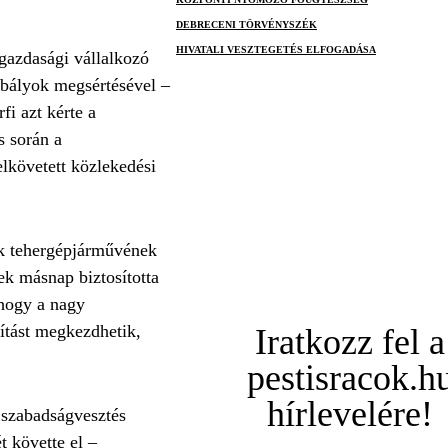
DEBRECENI TÖRVÉNYSZÉK
HIVATALI VESZTEGETÉS ELFOGADÁSA
azdasági vállalkozó
abályok megsértésével –
fi azt kérte a
s során a
elkövetett közlekedési
yik tehergépjárművének
ek másnap biztosította
, hogy a nagy
lítást megkezdhetik,
Iratkozz fel a
pestisracok.h
hírlevelére!
 szabadságvesztés
t követte el –