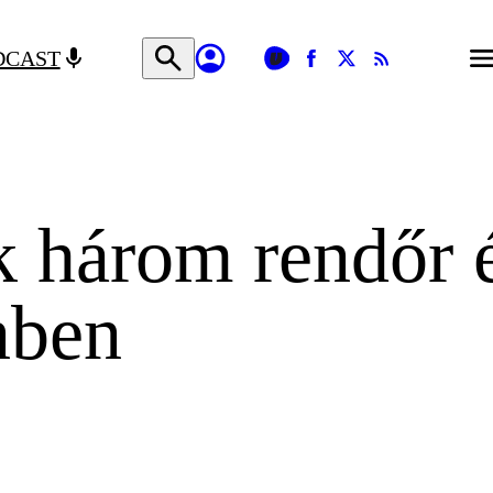
DCAST
k három rendőr 
nben