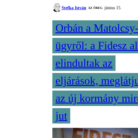
Stefka István
június 15.
AZ ÖREG
Orbán a Matolcsy
ügyről: a Fidesz al
elindultak az
eljárások, meglátj
az új kormány mir
jut