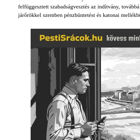
felfüggesztett szabadságvesztés az indítvány, továbbá
járőrökkel szemben pénzbüntetést és katonai mellékbü