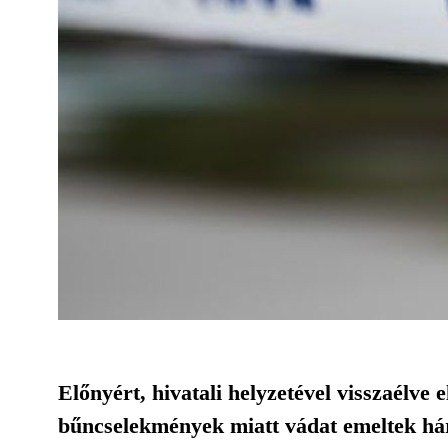
Előnyért, hivatali helyzetével visszaélve 
bűncselekmények miatt vádat emeltek hár