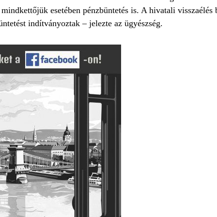
 mindkettőjük esetében pénzbüntetés is. A hivatali visszaélés 
ntetést indítványoztak – jelezte az ügyészség.