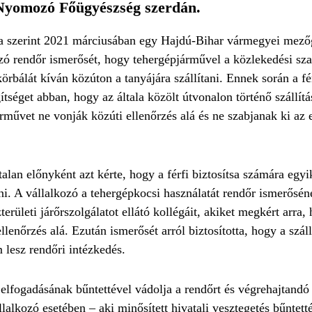
 Nyomozó Főügyészség szerdán.
 szerint 2021 márciusában egy Hajdú-Bihar vármegyei mezőg
ozó rendőr ismerősét, hogy tehergépjárművel a közlekedési sz
örbálát kíván közúton a tanyájára szállítani. Ennek során a fér
ítséget abban, hogy az általa közölt útvonalon történő szállítá
árművet ne vonják közúti ellenőrzés alá és ne szabjanak ki az 
gtalan előnyként azt kérte, hogy a férfi biztosítsa számára eg
ni. A vállalkozó a tehergépkocsi használatát rendőr ismerősén
zterületi járőrszolgálatot ellátó kollégáit, akiket megkért arra
lenőrzés alá. Ezután ismerősét arról biztosította, hogy a szál
lesz rendőri intézkedés.
elfogadásának bűntettével vádolja a rendőrt és végrehajtandó
alkozó esetében – aki minősített hivatali vesztegetés bűntetté