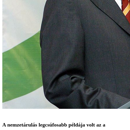
A nemzetárulás legcsúfosabb példája volt az a