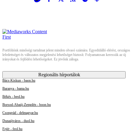
Portfóliónk minőségi tartalmat jelent minden olvasó számára. Egyedülálló elérést, országos
lefedettséget és változatos megjelenési lehetőséget biztosít. Folyamatosan keressük az új
irányokat és fejlődési lehetőségeket. Ez jövőnk záloga.
Regionális hírportálok
Bács-Kiskun - baon.hu
Baranya - bama.hu
Békés - beol.hu
Borsod-Abaúj-Zemplén - boon.hu
Csongrád - delmagyar.hu
Dunaújváros - duol.hu
Fejér - feol.hu