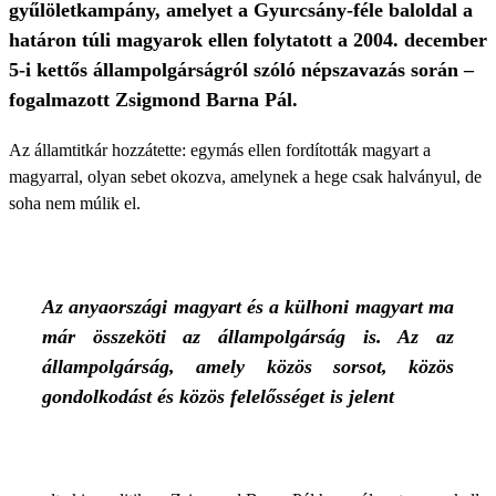
gyűlöletkampány, amelyet a Gyurcsány-féle baloldal a
határon túli magyarok ellen folytatott a 2004. december
5-i kettős állampolgárságról szóló népszavazás során –
fogalmazott Zsigmond Barna Pál.
Az államtitkár hozzátette: egymás ellen fordították magyart a
magyarral, olyan sebet okozva, amelynek a hege csak halványul, de
soha nem múlik el.
Az anyaországi magyart és a külhoni magyart ma
már összeköti az állampolgárság is. Az az
állampolgárság, amely közös sorsot, közös
gondolkodást és közös felelősséget is jelent