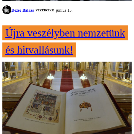
Dezse Balázs
június 15.
VEZÉRCIKK
Újra veszélyben nemzetünk
és hitvallásunk!