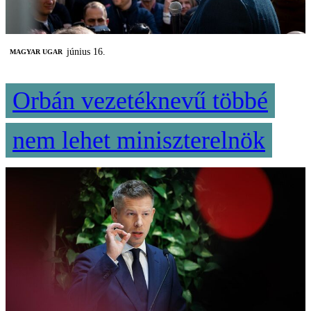
június 16.
MAGYAR UGAR
Orbán vezetéknevű többé
nem lehet miniszterelnök