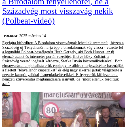
a Birodalom tényellenőrei, de a
Századvég most visszavág nekik
(Polbeat-videó)
2025 március 14.
‎POLBEAT
Egyfajta kifordított A Birodalom visszavágnak lehetünk szemtanúi, hiszen a
Századvég új Tényellenőr.hu-ja épp a birodalomnak vág vissza - vezette fel
a legutóbbi Polbeat-beszélgetést Huth Gergely, aki Both Hunort, az új
elemző csapat és internetes portál vezetőjét, illetve Béky Zoltánt, a
Századvég vezető jogászát kérdezte, Stefka István közreműködésével. Both
elmagyarázta: a globalista erők épphogy az álhírek terjesztéséhez használják
a fizetett "tényellenőr csapataikat" és elég nagy sikerrel jártak világszerte a
negatív kampányaikkal, hangulatkeltéseikkel. E fegyverük kifejezetten a
nemzeti szuverenitás megtámadására irányult, de "most ellenük fordítjuk
azt."