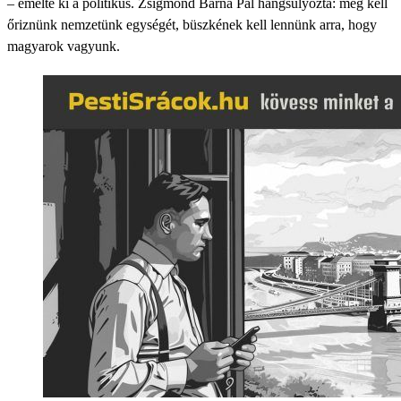
– emelte ki a politikus. Zsigmond Barna Pál hangsúlyozta: meg kell
őriznünk nemzetünk egységét, büszkének kell lennünk arra, hogy
magyarok vagyunk.