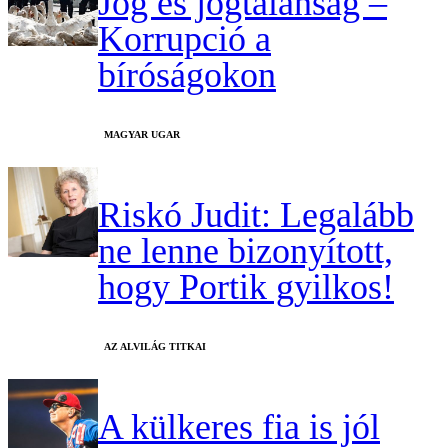
Jog és jogtalanság –
Korrupció a
bíróságokon
MAGYAR UGAR
Riskó Judit: Legalább
ne lenne bizonyított,
hogy Portik gyilkos!
AZ ALVILÁG TITKAI
A külkeres fia is jól