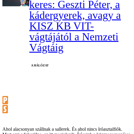
keres: Geszti Péter, a
kádergyerek, avagy a
KISZ KB VIT-
vágtájától a Nemzeti
Vágtáig
A HÁLÓZAT
Ahol alacsonyan szállnak a sallerek. És ahol nincs íróasztalfiók.