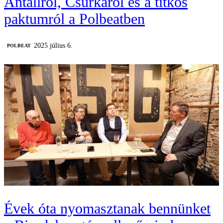
Antallról, Csurkáról és a titkos
paktumról a Polbeatben
2025 július 6.
‎POLBEAT
Évek óta nyomasztanak bennünket