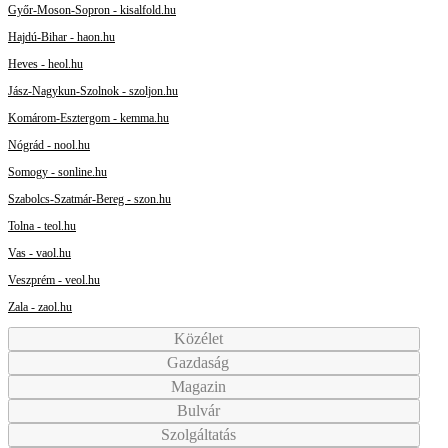
Győr-Moson-Sopron - kisalfold.hu
Hajdú-Bihar - haon.hu
Heves - heol.hu
Jász-Nagykun-Szolnok - szoljon.hu
Komárom-Esztergom - kemma.hu
Nógrád - nool.hu
Somogy - sonline.hu
Szabolcs-Szatmár-Bereg - szon.hu
Tolna - teol.hu
Vas - vaol.hu
Veszprém - veol.hu
Zala - zaol.hu
Közélet
Gazdaság
Magazin
Bulvár
Szolgáltatás