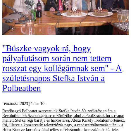
"Büszke vagyok rá, hogy
pályafutásom során nem tettem
rosszat egy kollégámnak sem" - A
születésnapos Stefka István a
Polbeatben
2023 június 10.
‎POLBEAT
Rendhagyó Polbeatet szerveztünk Stefka István 80. születésnapjára a
Revolution '56 Szabadságharcos Sörözőbe, ahol a PestiSrácok.hu-s csapat
mellett Stefka régi barátja és harcostársa, Alexa Károly irodalomtörténész,
író, illetve a konzervatív televíziózás nagy, a rendszerváltoztatás utáni - a
Horn-Kuncze-kormány által teljesen felszámolt - korszakának két jeles