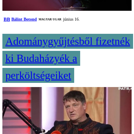
BB
Bálint Botond
június 16.
MAGYAR UGAR
Adománygyűjtésből fizetnék
ki Budaházyék a
perköltségeiket