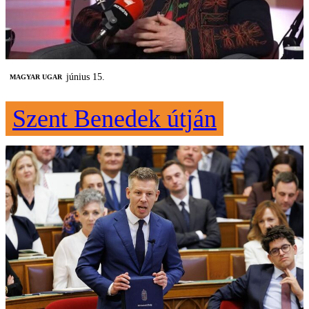
június 15.
MAGYAR UGAR
Szent Benedek útján