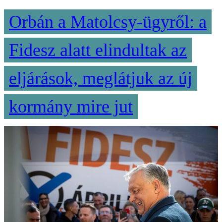
Orbán a Matolcsy-ügyről: a
Fidesz alatt elindultak az
eljárások, meglátjuk az új
kormány mire jut