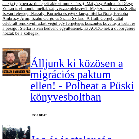
alakja (egyben az ünnepelt akkori munkatársa), Mátyássy Andrea és Dézsy
Zoltán is elmondta méltatását, visszaemlékezését. Megszólalt továbbá Stefka
István felesége, Naszályi Kornélia és egyik lánya, Stefka Nóra, továbbá
Ambrózy Áron, Szabó Gergő és Szalai Szilárd. A Huth Gergely által
celebrált rendkívüli adást végül egy fergeteges köszöntés követte, a tortát és
a pezsgőt Stefka István kedvenc együttesének, az AC/DC-nek a dübörgésére
hozták be a kollégák.
Álljunk ki közösen a
migrációs paktum
ellen! - Polbeat a Püski
könyvesboltban
‎POLBEAT