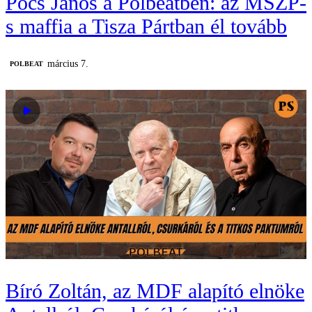
Pócs János a Polbeatben: az MSZP-
s maffia a Tisza Pártban él tovább
március 7.
‎POLBEAT
Bíró Zoltán, az MDF alapító elnöke