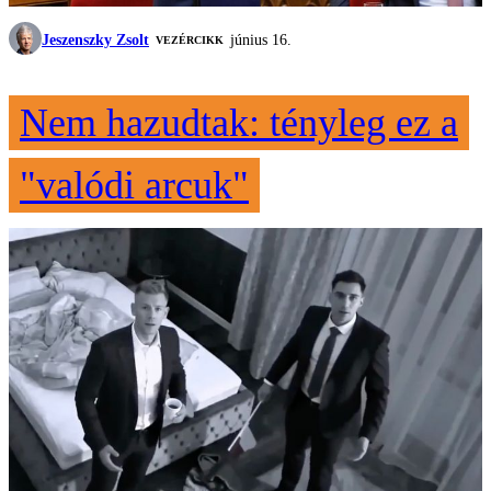
Jeszenszky Zsolt
június 16.
VEZÉRCIKK
Nem hazudtak: tényleg ez a
"valódi arcuk"