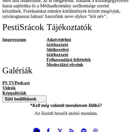
Mert ami odakerülne, az itt megjelenik. Írásaink a közmegegyezéses
hazai sajtóetika és a Médiaalkotmány szellemisége szerint
készülnek. Forrásainkat minden körülmények között megóvjuk,
szivárogtasson bátran! Szerzőink neve olykor "írói név".
PestiSrácok
Tájékoztatók
Impresszum
Adatvédelmi
tájékoztató
Sütikezelési
tájékoztató
Felhasználási feltételek
Moderálási elveink
Galériák
PS TVPodcast
Videók
Képgalériák
Süti beállítások
*Kell még valamit mondanom Ildikó?
Az őszödi beszéd utolsó mondata.