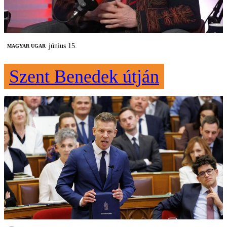
június 15.
MAGYAR UGAR
Szent Benedek útján