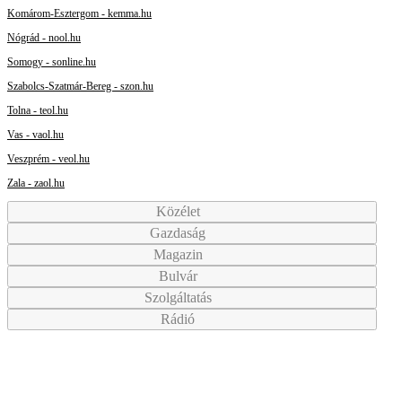
Komárom-Esztergom - kemma.hu
Nógrád - nool.hu
Somogy - sonline.hu
Szabolcs-Szatmár-Bereg - szon.hu
Tolna - teol.hu
Vas - vaol.hu
Veszprém - veol.hu
Zala - zaol.hu
Közélet
Gazdaság
Magazin
Bulvár
Szolgáltatás
Rádió