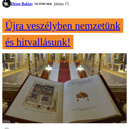
Dezse Balázs
június 15.
VEZÉRCIKK
Újra veszélyben nemzetünk
és hitvallásunk!