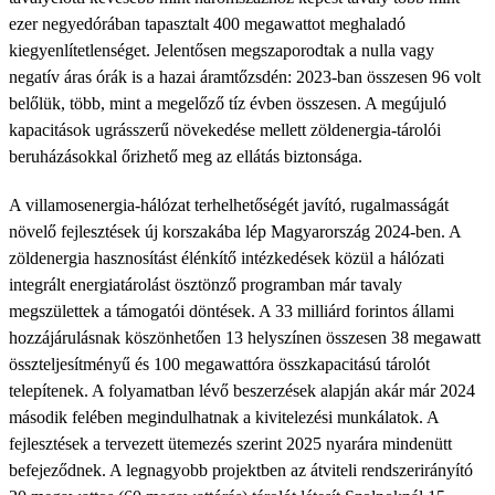
ezer negyedórában tapasztalt 400 megawattot meghaladó
kiegyenlítetlenséget. Jelentősen megszaporodtak a nulla vagy
negatív áras órák is a hazai áramtőzsdén: 2023-ban összesen 96 volt
belőlük, több, mint a megelőző tíz évben összesen. A megújuló
kapacitások ugrásszerű növekedése mellett zöldenergia-tárolói
beruházásokkal őrizhető meg az ellátás biztonsága.
A villamosenergia-hálózat terhelhetőségét javító, rugalmasságát
növelő fejlesztések új korszakába lép Magyarország 2024-ben. A
zöldenergia hasznosítást élénkítő intézkedések közül a hálózati
integrált energiatárolást ösztönző programban már tavaly
megszülettek a támogatói döntések. A 33 milliárd forintos állami
hozzájárulásnak köszönhetően 13 helyszínen összesen 38 megawatt
összteljesítményű és 100 megawattóra összkapacitású tárolót
telepítenek. A folyamatban lévő beszerzések alapján akár már 2024
második felében megindulhatnak a kivitelezési munkálatok. A
fejlesztések a tervezett ütemezés szerint 2025 nyarára mindenütt
befejeződnek. A legnagyobb projektben az átviteli rendszerirányító