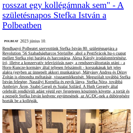
rosszat egy kollégámnak sem" - A
születésnapos Stefka István a
Polbeatben
2023 június 10.
‎POLBEAT
Rendhagyó Polbeatet szerveztünk Stefka István 80. születésnapjára a
Revolution '56 Szabadságharcos Sörözőbe, ahol a PestiSrácok.hu-s csapat
mellett Stefka régi barátja és harcostársa, Alexa Károly irodalomtörténész,
író, illetve a konzervatív televíziózás nagy, a rendszerváltoztatás utáni - a
Horn-Kuncze-kormány által teljesen felszámolt - korszakának két jeles
alakja (egyben az ünnepelt akkori munkatársa), Mátyássy Andrea és Dézsy
Zoltán is elmondta méltatását, visszaemlékezését. Megszólalt továbbá Stefka
István felesége, Naszályi Kornélia és egyik lánya, Stefka Nóra, továbbá
Ambrózy Áron, Szabó Gergő és Szalai Szilárd. A Huth Gergely által
celebrált rendkívüli adást végül egy fergeteges köszöntés követte, a tortát és
a pezsgőt Stefka István kedvenc együttesének, az AC/DC-nek a dübörgésére
hozták be a kollégák.