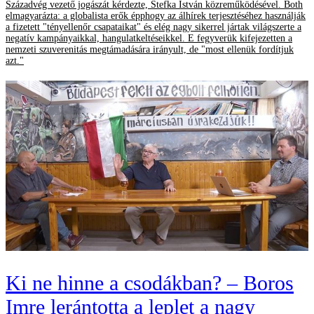
Századvég vezető jogászát kérdezte, Stefka István közreműködésével. Both
elmagyarázta: a globalista erők épphogy az álhírek terjesztéséhez használják
a fizetett "tényellenőr csapataikat" és elég nagy sikerrel jártak világszerte a
negatív kampányaikkal, hangulatkeltéseikkel. E fegyverük kifejezetten a
nemzeti szuverenitás megtámadására irányult, de "most ellenük fordítjuk
azt."
Ki ne hinne a csodákban? – Boros
Imre lerántotta a leplet a nagy