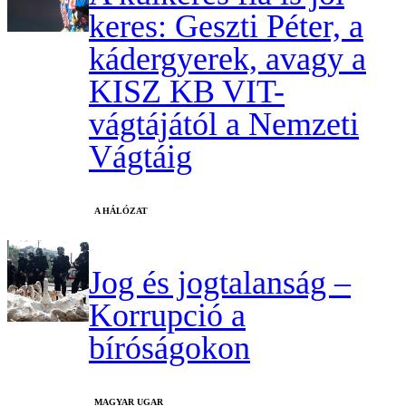
keres: Geszti Péter, a
kádergyerek, avagy a
KISZ KB VIT-
vágtájától a Nemzeti
Vágtáig
A HÁLÓZAT
Jog és jogtalanság –
Korrupció a
bíróságokon
MAGYAR UGAR