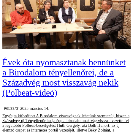
Évek óta nyomasztanak bennünket
a Birodalom tényellenőrei, de a
Századvég most visszavág nekik
(Polbeat-videó)
2025 március 14.
‎POLBEAT
Egyfajta kifordított A Birodalom visszavágnak lehetünk szemtanúi, hiszen a
Századvég új Tényellenőr.hu-ja épp a birodalomnak vág vissza - vezette fel
a legutóbbi Polbeat-beszélgetést Huth Gergely, aki Both Hunort, az új
elemző csapat és internetes portál vezetőjét, illetve Béky Zoltánt, a