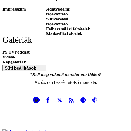
Impresszum
Adatvédelmi
tájékoztató
Sütikezelési
tájékoztató
Felhasználási feltételek
Moderálási elveink
Galériák
PS TVPodcast
Videók
Képgalériák
Süti beállítások
*Kell még valamit mondanom Ildikó?
Az őszödi beszéd utolsó mondata.