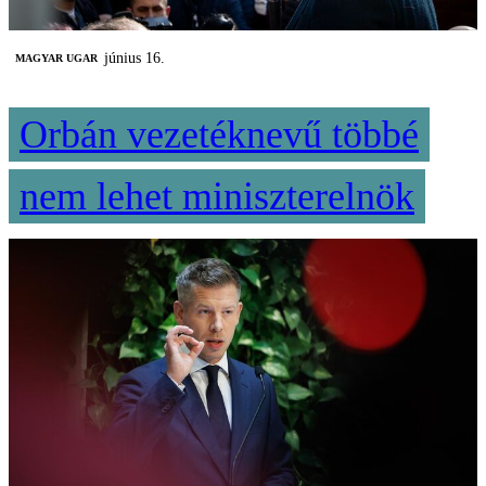
június 16.
MAGYAR UGAR
Orbán vezetéknevű többé
nem lehet miniszterelnök