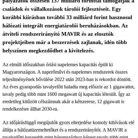
pályázatok összesen 137 milliárd forinttal támogatják a
családok és vállalkozások tárolói fejlesztéseit. Egy
korábbi kiírásban további 33 milliárd forint hasznosul
hálózati integrált energiatárolói beruházásokban. Az
átviteli rendszerirányító MAVIR és az elosztók
projektjeiben már a beszerzések zajlanak, idén több
helyszínen megkezdődhet a kivitelezés.
Az elmúlt időszakban óriási napelemes kapacitás épült ki
Magyarországon. A naperőművi és napelemes rendszerek összes
teljesítményének bővülése 2022 után 2023-ban is rekordot döntött.
Az éves gyarapodás tavalyelőtt haladta meg először az 1 gigawattot,
tavaly pedig több mint 1600 megawatt új kapacitás létesült. Így az
eredetileg kitűzött célszámnak akár a kétszerese, 12 gigawatt is
rendelkezésre állhat 2030-ra.
Az időjárásfüggő megújulók gyors elterjedése komoly kihívások elé
állítja a hálózatüzemeltetőket és a rendszerirányítót. A MAVIR a
tavalyelőtti kevesebb mint háromszázhoz képest tavaly több mint