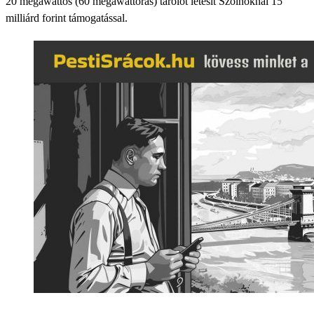
20 megawattos (60 megawattórás) tárolót létesít Szolnoknál 15
milliárd forint támogatással.