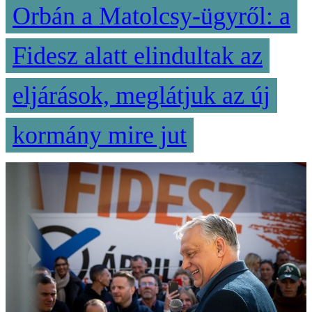
Orbán a Matolcsy-ügyről: a
Fidesz alatt elindultak az
eljárások, meglátjuk az új
kormány mire jut