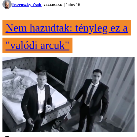
Jeszenszky Zsolt
június 16.
VEZÉRCIKK
Nem hazudtak: tényleg ez a
"valódi arcuk"