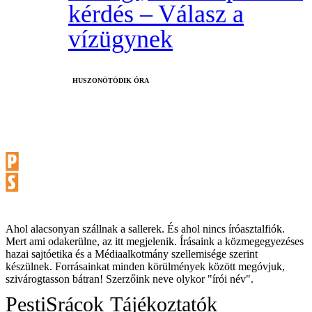
kérdés – Válasz a
vízügynek
HUSZONÖTÖDIK ÓRA
Ahol alacsonyan szállnak a sallerek. És ahol nincs íróasztalfiók.
Mert ami odakerülne, az itt megjelenik. Írásaink a közmegegyezéses
hazai sajtóetika és a Médiaalkotmány szellemisége szerint
készülnek. Forrásainkat minden körülmények között megóvjuk,
szivárogtasson bátran! Szerzőink neve olykor "írói név".
PestiSrácok
Tájékoztatók