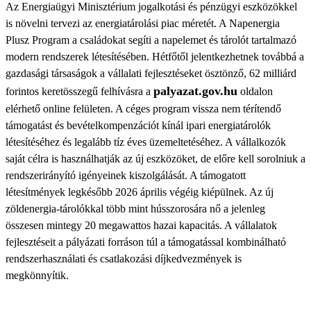
Az Energiaügyi Minisztérium jogalkotási és pénzügyi eszközökkel
is növelni tervezi az energiatárolási piac méretét. A Napenergia
Plusz Program a családokat segíti a napelemet és tárolót tartalmazó
modern rendszerek létesítésében. Hétfőtől jelentkezhetnek továbbá a
gazdasági társaságok a vállalati fejlesztéseket ösztönző, 62 milliárd
palyazat.gov.hu
forintos keretösszegű felhívásra a
oldalon
elérhető online felületen. A céges program vissza nem térítendő
támogatást és bevételkompenzációt kínál ipari energiatárolók
létesítéséhez és legalább tíz éves üzemeltetéséhez. A vállalkozók
saját célra is használhatják az új eszközöket, de előre kell sorolniuk a
rendszerirányító igényeinek kiszolgálását. A támogatott
létesítmények legkésőbb 2026 április végéig kiépülnek. Az új
zöldenergia-tárolókkal több mint hússzorosára nő a jelenleg
összesen mintegy 20 megawattos hazai kapacitás. A vállalatok
fejlesztéseit a pályázati forráson túl a támogatással kombinálható
rendszerhasználati és csatlakozási díjkedvezmények is
megkönnyítik.