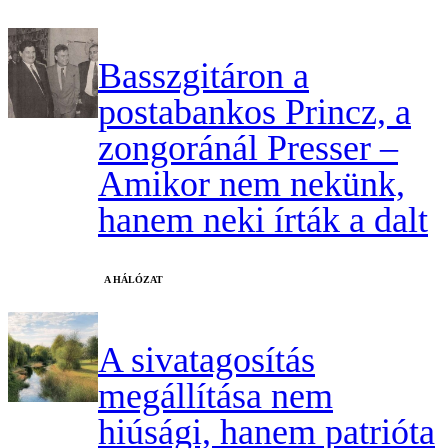
Basszgitáron a
postabankos Princz, a
zongoránál Presser –
Amikor nem nekünk,
hanem neki írták a dalt
A HÁLÓZAT
A sivatagosítás
megállítása nem
hiúsági, hanem patrióta