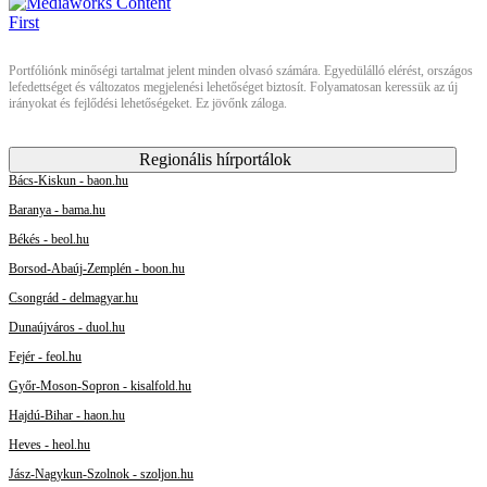
Portfóliónk minőségi tartalmat jelent minden olvasó számára. Egyedülálló elérést, országos
lefedettséget és változatos megjelenési lehetőséget biztosít. Folyamatosan keressük az új
irányokat és fejlődési lehetőségeket. Ez jövőnk záloga.
Regionális hírportálok
Bács-Kiskun - baon.hu
Baranya - bama.hu
Békés - beol.hu
Borsod-Abaúj-Zemplén - boon.hu
Csongrád - delmagyar.hu
Dunaújváros - duol.hu
Fejér - feol.hu
Győr-Moson-Sopron - kisalfold.hu
Hajdú-Bihar - haon.hu
Heves - heol.hu
Jász-Nagykun-Szolnok - szoljon.hu