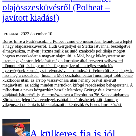
olajösszesküvésről (Polbeat –
javított kiadás!)
2022 december 10.
‎POLBEAT
Boros Imre a PestiSrácok.hu Polbeat című élő műsorában lerántotta a leplet
a nagy olajösszesküvésről. Huth Gergellyel és Stefka Istvánnal beszélgetve
elmagyarázta, milyen játszma zajlik az unió szankciós politikája mögött,
hogyan mesterkedett a magyar olajmulti, a Mol, hogy kikényszerítse az
üzemanyagár-stop feloldását még a kormány által tervezett szilveszteri
időpont előtt, és hogy miként fog megfizetni – a teljes szankciós
nyereségének kormányzati elvonásával – mindezért. Felmerült az is, hogy ki
hisz még a csodákban, hiszen a Mol százhalombattai finomítóját több hónap
küszködés után, az árstop visszavonása után néhány órával sikerült
megjavítani, az addig minden mérnökön kifogó repedéseket behegeszteni. A
műsorban a neves közgazdász beszélt Matolcsy György és a kormány
vitájának hátteréről is, és természetesen a Revolution '56 Szabadságharcos
Sörözőben jelen lévő vendégek ezúttal is kérdezhettek, sőt, komoly
világnézeti polémia is kibontakozott a kérdezők és Boros Imre között.
A külkeres fia is jól