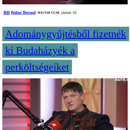
BB
Bálint Botond
június 16.
MAGYAR UGAR
Adománygyűjtésből fizetnék
ki Budaházyék a
perköltségeiket