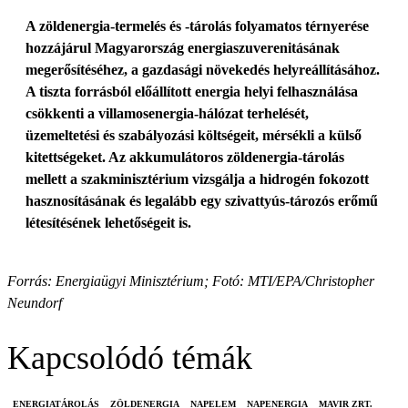
A zöldenergia-termelés és -tárolás folyamatos térnyerése
hozzájárul Magyarország energiaszuverenitásának
megerősítéséhez, a gazdasági növekedés helyreállításához.
A tiszta forrásból előállított energia helyi felhasználása
csökkenti a villamosenergia-hálózat terhelését,
üzemeltetési és szabályozási költségeit, mérsékli a külső
kitettségeket. Az akkumulátoros zöldenergia-tárolás
mellett a szakminisztérium vizsgálja a hidrogén fokozott
hasznosításának és legalább egy szivattyús-tározós erőmű
létesítésének lehetőségeit is.
Forrás: Energiaügyi Minisztérium; Fotó: MTI/EPA/Christopher
Neundorf
Kapcsolódó témák
ENERGIATÁROLÁS
ZÖLDENERGIA
NAPELEM
NAPENERGIA
MAVIR ZRT.