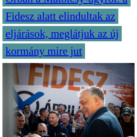
Fidesz alatt elindultak az
eljárások, meglátjuk az új
kormány mire jut