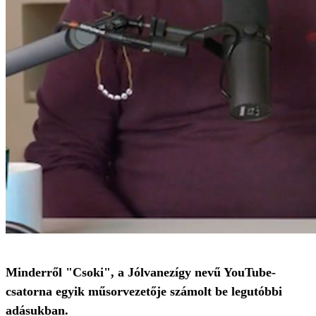
Minderről "Csoki", a Jólvanezígy nevű YouTube-
csatorna egyik műsorvezetője számolt be legutóbbi
adásukban.