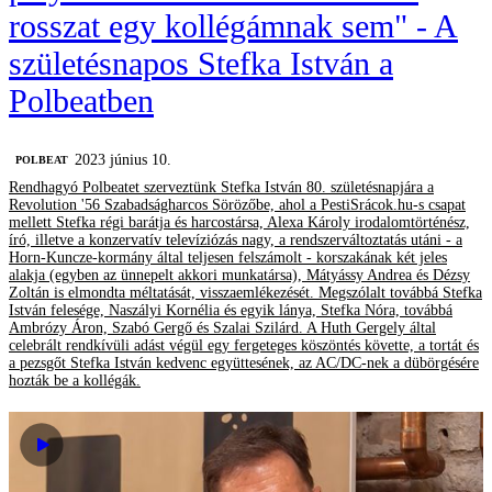
rosszat egy kollégámnak sem" - A
születésnapos Stefka István a
Polbeatben
2023 június 10.
‎POLBEAT
Rendhagyó Polbeatet szerveztünk Stefka István 80. születésnapjára a
Revolution '56 Szabadságharcos Sörözőbe, ahol a PestiSrácok.hu-s csapat
mellett Stefka régi barátja és harcostársa, Alexa Károly irodalomtörténész,
író, illetve a konzervatív televíziózás nagy, a rendszerváltoztatás utáni - a
Horn-Kuncze-kormány által teljesen felszámolt - korszakának két jeles
alakja (egyben az ünnepelt akkori munkatársa), Mátyássy Andrea és Dézsy
Zoltán is elmondta méltatását, visszaemlékezését. Megszólalt továbbá Stefka
István felesége, Naszályi Kornélia és egyik lánya, Stefka Nóra, továbbá
Ambrózy Áron, Szabó Gergő és Szalai Szilárd. A Huth Gergely által
celebrált rendkívüli adást végül egy fergeteges köszöntés követte, a tortát és
a pezsgőt Stefka István kedvenc együttesének, az AC/DC-nek a dübörgésére
hozták be a kollégák.