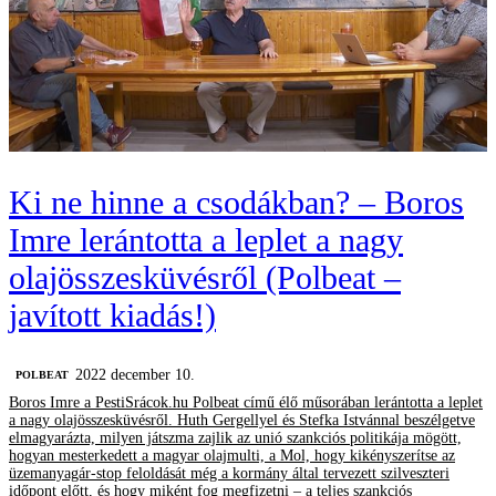
Ki ne hinne a csodákban? – Boros
Imre lerántotta a leplet a nagy
olajösszesküvésről (Polbeat –
javított kiadás!)
2022 december 10.
‎POLBEAT
Boros Imre a PestiSrácok.hu Polbeat című élő műsorában lerántotta a leplet
a nagy olajösszesküvésről. Huth Gergellyel és Stefka Istvánnal beszélgetve
elmagyarázta, milyen játszma zajlik az unió szankciós politikája mögött,
hogyan mesterkedett a magyar olajmulti, a Mol, hogy kikényszerítse az
üzemanyagár-stop feloldását még a kormány által tervezett szilveszteri
időpont előtt, és hogy miként fog megfizetni – a teljes szankciós