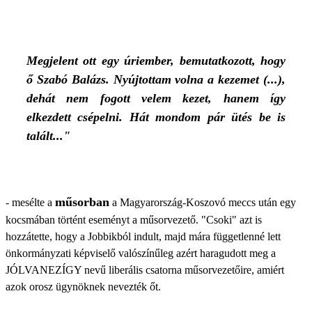
Megjelent ott egy úriember, bemutatkozott, hogy
ő Szabó Balázs. Nyújtottam volna a kezemet (...),
dehát nem fogott velem kezet, hanem így
elkezdett csépelni. Hát mondom pár ütés be is
talált..."
műsorban
- mesélte a
a Magyarország-Koszovó meccs után egy
kocsmában történt eseményt a műsorvezető. "Csoki" azt is
hozzátette, hogy a Jobbikból indult, majd mára függetlenné lett
önkormányzati képviselő valószínűleg azért haragudott meg a
JÓLVANEZÍGY nevű liberális csatorna műsorvezetőire, amiért
azok orosz ügynöknek nevezték őt.