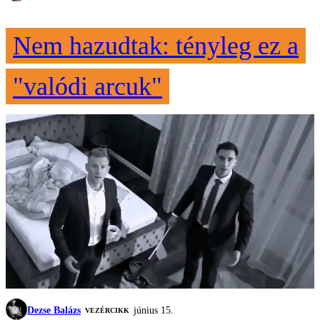
Nem hazudtak: tényleg ez a
"valódi arcuk"
Dezse Balázs
június 15.
VEZÉRCIKK