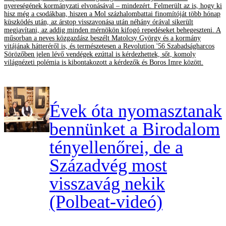
nyereségének kormányzati elvonásával – mindezért. Felmerült az is, hogy ki
hisz még a csodákban, hiszen a Mol százhalombattai finomítóját több hónap
küszködés után, az árstop visszavonása után néhány órával sikerült
megjavítani, az addig minden mérnökön kifogó repedéseket behegeszteni. A
műsorban a neves közgazdász beszélt Matolcsy György és a kormány
vitájának hátteréről is, és természetesen a Revolution '56 Szabadságharcos
Sörözőben jelen lévő vendégek ezúttal is kérdezhettek, sőt, komoly
világnézeti polémia is kibontakozott a kérdezők és Boros Imre között.
Évek óta nyomasztanak
bennünket a Birodalom
tényellenőrei, de a
Századvég most
visszavág nekik
(Polbeat-videó)