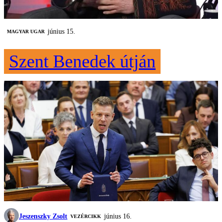
június 15.
MAGYAR UGAR
Szent Benedek útján
Jeszenszky Zsolt
június 16.
VEZÉRCIKK