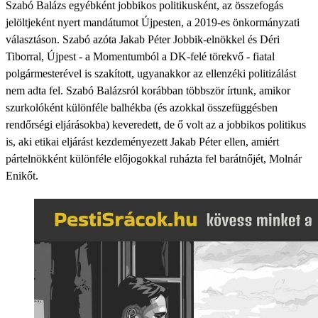
Szabó Balázs egyébként jobbikos politikusként, az összefogás
jelöltjeként nyert mandátumot Újpesten, a 2019-es önkormányzati
választáson. Szabó azóta Jakab Péter Jobbik-elnökkel és Déri
Tiborral, Újpest - a Momentumból a DK-felé törekvő - fiatal
polgármesterével is szakított, ugyanakkor az ellenzéki politizálást
nem adta fel. Szabó Balázsról korábban többször írtunk, amikor
szurkolóként különféle balhékba (és azokkal összefüggésben
rendőrségi eljárásokba) keveredett, de ő volt az a jobbikos politikus
is, aki etikai eljárást kezdeményezett Jakab Péter ellen, amiért
pártelnökként különféle előjogokkal ruházta fel barátnőjét, Molnár
Enikőt.