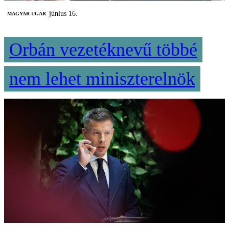
június 16.
MAGYAR UGAR
Orbán vezetéknevű többé
nem lehet miniszterelnök