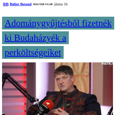
BB
Bálint Botond
június 16.
MAGYAR UGAR
Adománygyűjtésből fizetnék
ki Budaházyék a
perköltségeiket