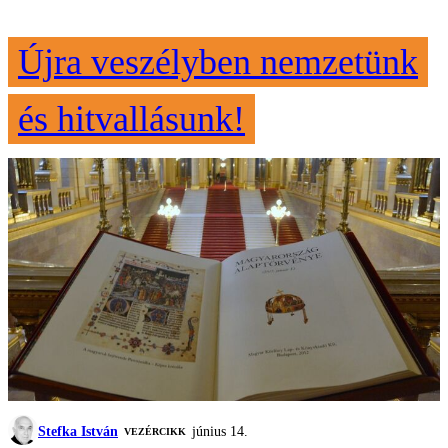
Újra veszélyben nemzetünk
és hitvallásunk!
Stefka István
június 14.
VEZÉRCIKK