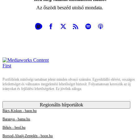
Az őszödi beszéd utolsó mondata.
Portfóliónk minőségi tartalmat jelent minden olvasó számára. Egyedülálló elérést, országos
lefedettséget és változatos megjelenési lehetőséget biztosít. Folyamatosan keressük az új
irányokat és fejlődési lehetőségeket. Ez jövőnk záloga.
Regionális hírportálok
Bács-Kiskun - baon.hu
Baranya - bama.hu
Békés - beol.hu
Borsod-Abaúj-Zemplén - boon.hu