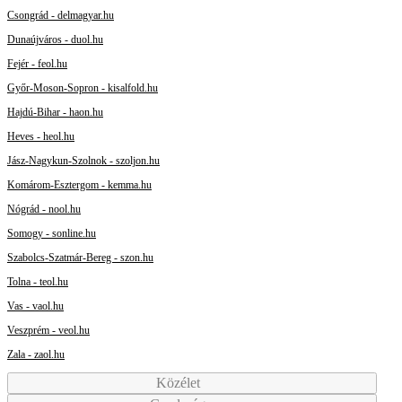
Csongrád - delmagyar.hu
Dunaújváros - duol.hu
Fejér - feol.hu
Győr-Moson-Sopron - kisalfold.hu
Hajdú-Bihar - haon.hu
Heves - heol.hu
Jász-Nagykun-Szolnok - szoljon.hu
Komárom-Esztergom - kemma.hu
Nógrád - nool.hu
Somogy - sonline.hu
Szabolcs-Szatmár-Bereg - szon.hu
Tolna - teol.hu
Vas - vaol.hu
Veszprém - veol.hu
Zala - zaol.hu
Közélet