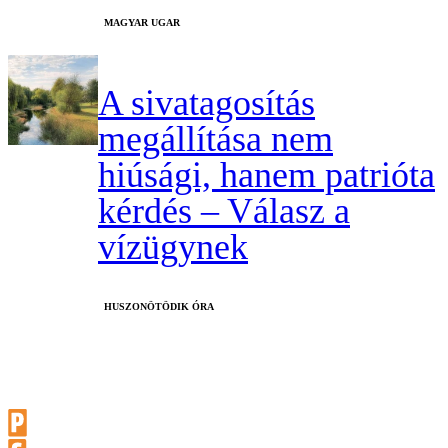
MAGYAR UGAR
A sivatagosítás
megállítása nem
hiúsági, hanem patrióta
kérdés – Válasz a
vízügynek
HUSZONÖTÖDIK ÓRA