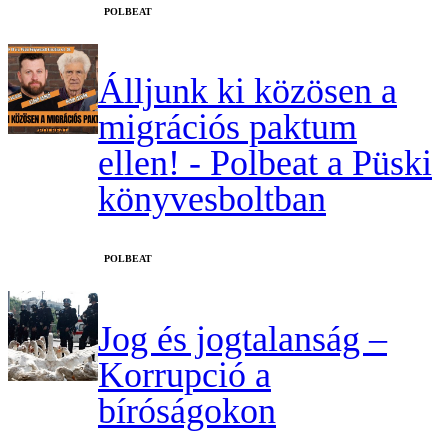
‎POLBEAT
Álljunk ki közösen a
migrációs paktum
ellen! - Polbeat a Püski
könyvesboltban
‎POLBEAT
Jog és jogtalanság –
Korrupció a
bíróságokon