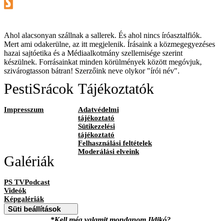
Ahol alacsonyan szállnak a sallerek. És ahol nincs íróasztalfiók.
Mert ami odakerülne, az itt megjelenik. Írásaink a közmegegyezéses
hazai sajtóetika és a Médiaalkotmány szellemisége szerint
készülnek. Forrásainkat minden körülmények között megóvjuk,
szivárogtasson bátran! Szerzőink neve olykor "írói név".
PestiSrácok
Tájékoztatók
Impresszum
Adatvédelmi
tájékoztató
Sütikezelési
tájékoztató
Felhasználási feltételek
Moderálási elveink
Galériák
PS TVPodcast
Videók
Képgalériák
Süti beállítások
*Kell még valamit mondanom Ildikó?