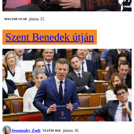
június 15.
MAGYAR UGAR
Szent Benedek útján
Jeszenszky Zsolt
június 16.
VEZÉRCIKK