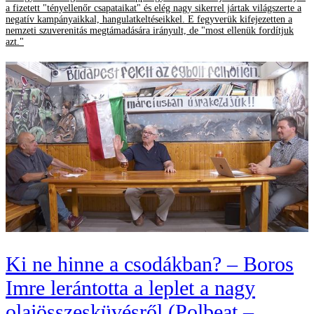
a fizetett "tényellenőr csapataikat" és elég nagy sikerrel jártak világszerte a
negatív kampányaikkal, hangulatkeltéseikkel. E fegyverük kifejezetten a
nemzeti szuverenitás megtámadására irányult, de "most ellenük fordítjuk
azt."
Ki ne hinne a csodákban? – Boros
Imre lerántotta a leplet a nagy
olajösszesküvésről (Polbeat –