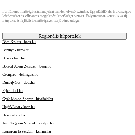
Portfóliónk minőségi tartalmat jelent minden olvasó számára. Egyedülálló elérést, országos
lefedettséget és változatos megjelenési lehetőséget biztosít. Folyamatosan keressük az új
irányokat és fejlődési lehetőségeket. Ez jövőnk záloga.
Regionális hírportálok
Bács-Kiskun - baon.hu
Baranya - bama.hu
Békés - beol.hu
Borsod-Abaúj-Zemplén - boon.hu
Csongrád - delmagyar.hu
Dunaújváros - duol.hu
Fejér - feol.hu
Győr-Moson-Sopron - kisalfold.hu
Hajdú-Bihar - haon.hu
Heves - heol.hu
Jász-Nagykun-Szolnok - szoljon.hu
Komárom-Esztergom - kemma.hu