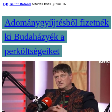
BB
Bálint Botond
június 16.
MAGYAR UGAR
Adománygyűjtésből fizetnék
ki Budaházyék a
perköltségeiket