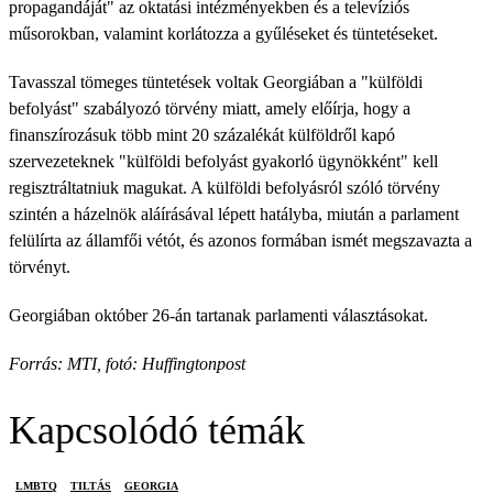
propagandáját" az oktatási intézményekben és a televíziós
műsorokban, valamint korlátozza a gyűléseket és tüntetéseket.
Tavasszal tömeges tüntetések voltak Georgiában a "külföldi
befolyást" szabályozó törvény miatt, amely előírja, hogy a
finanszírozásuk több mint 20 százalékát külföldről kapó
szervezeteknek "külföldi befolyást gyakorló ügynökként" kell
regisztráltatniuk magukat. A külföldi befolyásról szóló törvény
szintén a házelnök aláírásával lépett hatályba, miután a parlament
felülírta az államfői vétót, és azonos formában ismét megszavazta a
törvényt.
Georgiában október 26-án tartanak parlamenti választásokat.
Forrás: MTI, fotó: Huffingtonpost
Kapcsolódó témák
LMBTQ
TILTÁS
GEORGIA