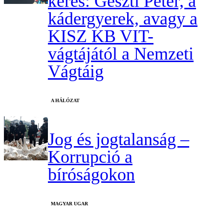
keres: Geszti Péter, a
kádergyerek, avagy a
KISZ KB VIT-
vágtájától a Nemzeti
Vágtáig
A HÁLÓZAT
Jog és jogtalanság –
Korrupció a
bíróságokon
MAGYAR UGAR