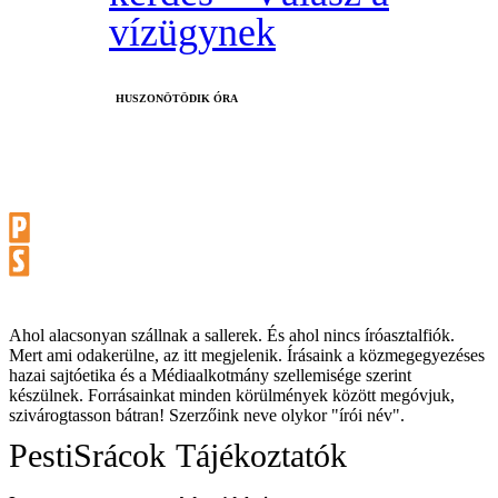
vízügynek
HUSZONÖTÖDIK ÓRA
Ahol alacsonyan szállnak a sallerek. És ahol nincs íróasztalfiók.
Mert ami odakerülne, az itt megjelenik. Írásaink a közmegegyezéses
hazai sajtóetika és a Médiaalkotmány szellemisége szerint
készülnek. Forrásainkat minden körülmények között megóvjuk,
szivárogtasson bátran! Szerzőink neve olykor "írói név".
PestiSrácok
Tájékoztatók