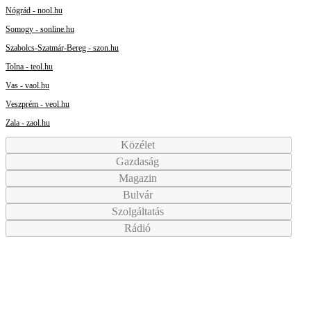
Nógrád - nool.hu
Somogy - sonline.hu
Szabolcs-Szatmár-Bereg - szon.hu
Tolna - teol.hu
Vas - vaol.hu
Veszprém - veol.hu
Zala - zaol.hu
Közélet
Gazdaság
Magazin
Bulvár
Szolgáltatás
Rádió