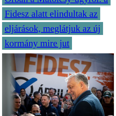
Fidesz alatt elindultak az
eljárások, meglátjuk az új
kormány mire jut