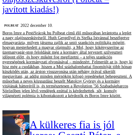
javított kiadás!)
2022 december 10.
‎POLBEAT
Boros Imre a PestiSrácok.hu Polbeat című élő műsorában lerántotta a leplet
a nagy olajösszesküvésről. Huth Gergellyel és Stefka Istvánnal beszélgetve
elmagyarázta, milyen játszma zajlik az unió szankciós politikája mögött,
hogyan mesterkedett a magyar olajmulti, a Mol, hogy kikényszerítse az
üzemanyagár-stop feloldását még a kormány által tervezett szilveszteri
időpont előtt, és hogy miként fog megfizetni – a teljes szankciós
nyereségének kormányzati elvonásával – mindezért. Felmerült az is, hogy ki
hisz még a csodákban, hiszen a Mol százhalombattai finomítóját több hónap
küszködés után, az árstop visszavonása után néhány órával sikerült
megjavítani, az addig minden mérnökön kifogó repedéseket behegeszteni. A
műsorban a neves közgazdász beszélt Matolcsy György és a kormány
vitájának hátteréről is, és természetesen a Revolution '56 Szabadságharcos
Sörözőben jelen lévő vendégek ezúttal is kérdezhettek, sőt, komoly
világnézeti polémia is kibontakozott a kérdezők és Boros Imre között.
A külkeres fia is jól