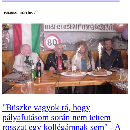
március 7.
‎POLBEAT
"Büszke vagyok rá, hogy
pályafutásom során nem tettem
rosszat egy kollégámnak sem" - A