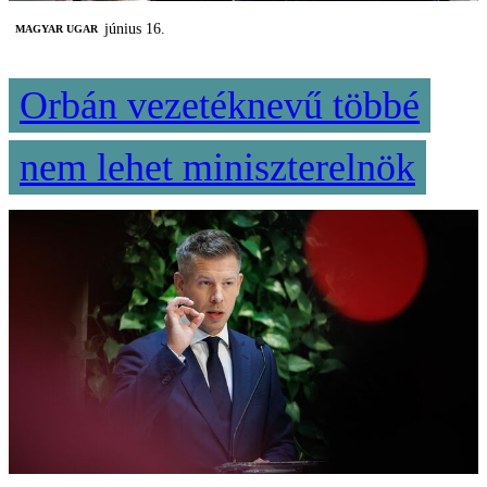
június 16.
MAGYAR UGAR
Orbán vezetéknevű többé
nem lehet miniszterelnök