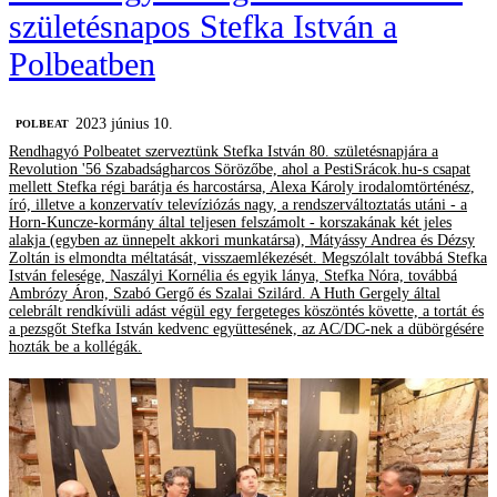
születésnapos Stefka István a
Polbeatben
2023 június 10.
‎POLBEAT
Rendhagyó Polbeatet szerveztünk Stefka István 80. születésnapjára a
Revolution '56 Szabadságharcos Sörözőbe, ahol a PestiSrácok.hu-s csapat
mellett Stefka régi barátja és harcostársa, Alexa Károly irodalomtörténész,
író, illetve a konzervatív televíziózás nagy, a rendszerváltoztatás utáni - a
Horn-Kuncze-kormány által teljesen felszámolt - korszakának két jeles
alakja (egyben az ünnepelt akkori munkatársa), Mátyássy Andrea és Dézsy
Zoltán is elmondta méltatását, visszaemlékezését. Megszólalt továbbá Stefka
István felesége, Naszályi Kornélia és egyik lánya, Stefka Nóra, továbbá
Ambrózy Áron, Szabó Gergő és Szalai Szilárd. A Huth Gergely által
celebrált rendkívüli adást végül egy fergeteges köszöntés követte, a tortát és
a pezsgőt Stefka István kedvenc együttesének, az AC/DC-nek a dübörgésére
hozták be a kollégák.