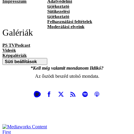
Impresszum
Adatvédelmi
tájékoztató
Sütikezelési
tájékoztató
Felhasználási feltételek
Moderálási elveink
Galériák
PS TVPodcast
Videók
Képgalériák
Süti beállítások
*Kell még valamit mondanom Ildikó?
Az őszödi beszéd utolsó mondata.