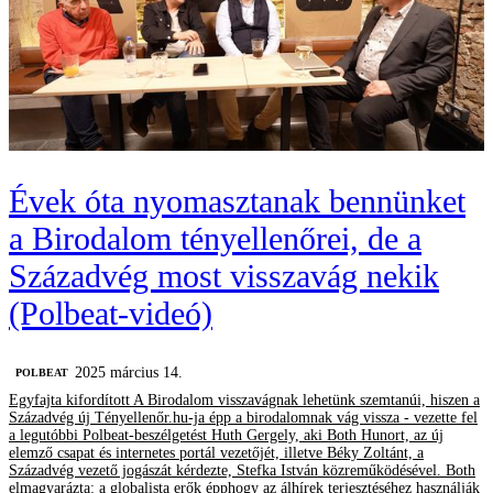
Évek óta nyomasztanak bennünket
a Birodalom tényellenőrei, de a
Századvég most visszavág nekik
(Polbeat-videó)
2025 március 14.
‎POLBEAT
Egyfajta kifordított A Birodalom visszavágnak lehetünk szemtanúi, hiszen a
Századvég új Tényellenőr.hu-ja épp a birodalomnak vág vissza - vezette fel
a legutóbbi Polbeat-beszélgetést Huth Gergely, aki Both Hunort, az új
elemző csapat és internetes portál vezetőjét, illetve Béky Zoltánt, a
Századvég vezető jogászát kérdezte, Stefka István közreműködésével. Both
elmagyarázta: a globalista erők épphogy az álhírek terjesztéséhez használják