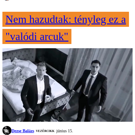
Nem hazudtak: tényleg ez a
"valódi arcuk"
Dezse Balázs
június 15.
VEZÉRCIKK