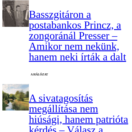
Basszgitáron a
postabankos Princz, a
zongoránál Presser –
Amikor nem nekünk,
hanem neki írták a dalt
A HÁLÓZAT
A sivatagosítás
megállítása nem
hiúsági, hanem patrióta
kérdés – Válasz a