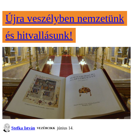
Újra veszélyben nemzetünk
és hitvallásunk!
Stefka István
június 14.
VEZÉRCIKK