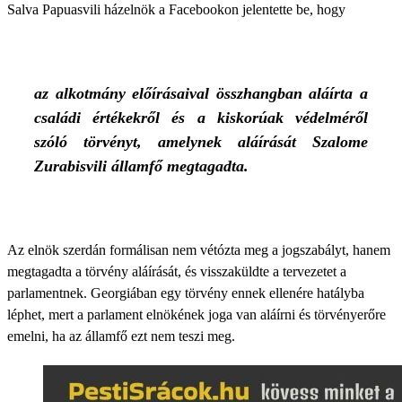
Salva Papuasvili házelnök a Facebookon jelentette be, hogy
az alkotmány előírásaival összhangban aláírta a
családi értékekről és a kiskorúak védelméről
szóló törvényt, amelynek aláírását Szalome
Zurabisvili államfő megtagadta.
Az elnök szerdán formálisan nem vétózta meg a jogszabályt, hanem
megtagadta a törvény aláírását, és visszaküldte a tervezetet a
parlamentnek. Georgiában egy törvény ennek ellenére hatályba
léphet, mert a parlament elnökének joga van aláírni és törvényerőre
emelni, ha az államfő ezt nem teszi meg.