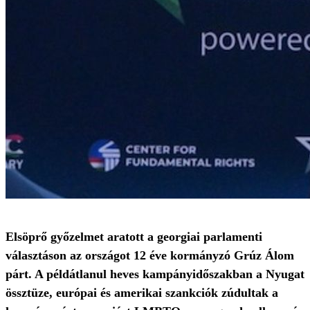
Elsöprő győzelmet aratott a georgiai parlamenti
választáson az országot 12 éve kormányzó Grúz Álom
párt. A példátlanul heves kampányidőszakban a Nyugat
össztüze, európai és amerikai szankciók zúdultak a