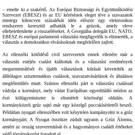
– emelte ki a szakértő. Az Európai Biztonsági és Együttműködési
Szervezet (EBESZ) és az EU kérésének eleget téve a szavazatok
mintegy kilencven százalékát idén először egy elektronikus
rendszeren keresztül adhatták le a grúzok, amely eleve
ellehetetlenítette a visszaéléseket. A Georgiába delegált EU, NATO,
EBESZ és európai parlamenti választási megfigyelők is elismerték, a
választás a demokratikus elvárásoknak megfelelően zajlott.
Az ellenzéki kötődésű civil szervezetek ennek ellenére már a
választás estéjén csalást kiáltottak és a választási eredmények
megsemmisítését és újabb választások kiírását követelték az
állítólagos szisztematikus csalások, szavazatvásárlások és általános
megfélemlítés miatt. Számos ellenzéki párt is választási csalással
vádolja a kormányt, mely vádat Európában egyedülálló módon az
észt külügyminiszter is elismételt közösségi oldalán. A
kormányközeli grúz sajtó már egy közelgő puccskísérletről beszél.
Példátlan nyugati ellenszélben volt kénytelen kampányolni is a grúz
kormánypárt. A Nyugat össztüze zúdult ugyanis a Grúz Álomra,
amiért az ország szuverenitását és a hagyományos családi értékeket
védő törvénykezést fogadott el.