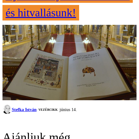
és hitvallásunk!
Stefka István
június 14.
VEZÉRCIKK
Ajánljuk még