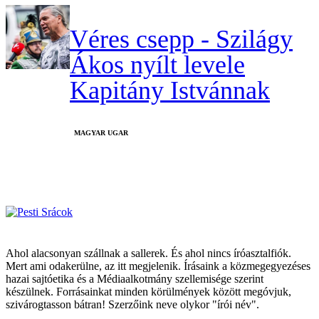
Véres csepp - Szilágy
Ákos nyílt levele
Kapitány Istvánnak
MAGYAR UGAR
Ahol alacsonyan szállnak a sallerek. És ahol nincs íróasztalfiók.
Mert ami odakerülne, az itt megjelenik. Írásaink a közmegegyezéses
hazai sajtóetika és a Médiaalkotmány szellemisége szerint
készülnek. Forrásainkat minden körülmények között megóvjuk,
szivárogtasson bátran! Szerzőink neve olykor "írói név".