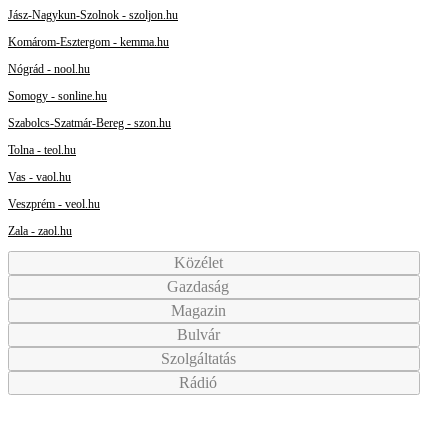
Jász-Nagykun-Szolnok - szoljon.hu
Komárom-Esztergom - kemma.hu
Nógrád - nool.hu
Somogy - sonline.hu
Szabolcs-Szatmár-Bereg - szon.hu
Tolna - teol.hu
Vas - vaol.hu
Veszprém - veol.hu
Zala - zaol.hu
Közélet
Gazdaság
Magazin
Bulvár
Szolgáltatás
Rádió