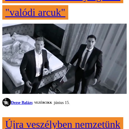
"valódi arcuk"
Dezse Balázs
június 15.
VEZÉRCIKK
Újra veszélyben nemzetünk