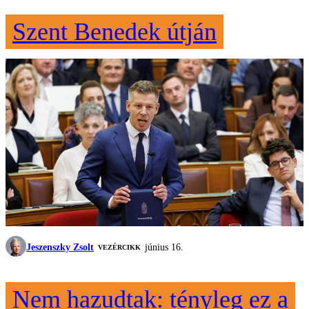
Szent Benedek útján
Jeszenszky Zsolt
június 16.
VEZÉRCIKK
Nem hazudtak: tényleg ez a