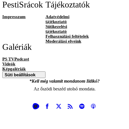
PestiSrácok
Tájékoztatók
Impresszum
Adatvédelmi
tájékoztató
Sütikezelési
tájékoztató
Felhasználási feltételek
Moderálási elveink
Galériák
PS TVPodcast
Videók
Képgalériák
Süti beállítások
*Kell még valamit mondanom Ildikó?
Az őszödi beszéd utolsó mondata.