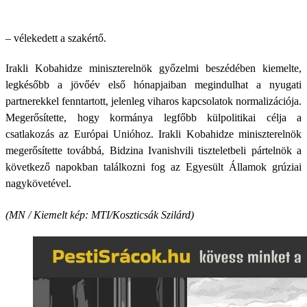
– vélekedett a szakértő.
Irakli Kobahidze miniszterelnök győzelmi beszédében kiemelte,
legkésőbb a jövőév első hónapjaiban megindulhat a nyugati
partnerekkel fenntartott, jelenleg viharos kapcsolatok normalizációja.
Megerősítette, hogy kormánya legfőbb külpolitikai célja a
csatlakozás az Európai Unióhoz. Irakli Kobahidze miniszterelnök
megerősítette továbbá, Bidzina Ivanishvili tiszteletbeli pártelnök a
következő napokban találkozni fog az Egyesült Államok grúziai
nagykövetével.
(MN / Kiemelt kép: MTI/Koszticsák Szilárd)