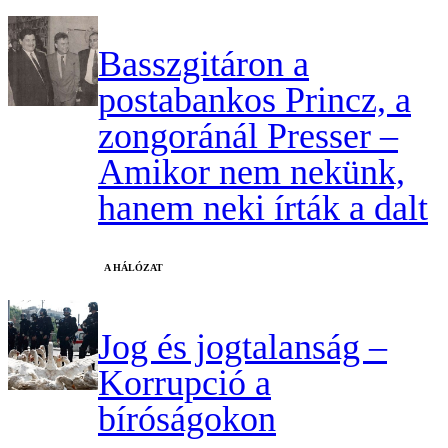
Basszgitáron a
postabankos Princz, a
zongoránál Presser –
Amikor nem nekünk,
hanem neki írták a dalt
A HÁLÓZAT
Jog és jogtalanság –
Korrupció a
bíróságokon