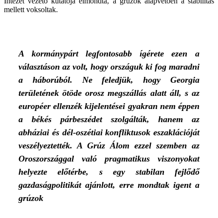
Intézet vezető kutatója elmondta, a grúzok alapvetően a stabilitás
mellett voksoltak.
A kormánypárt legfontosabb ígérete ezen a
választáson az volt, hogy országuk ki fog maradni
a háborúból. Ne feledjük, hogy Georgia
területének ötöde orosz megszállás alatt áll, s az
européer ellenzék kijelentései gyakran nem éppen
a békés párbeszédet szolgálták, hanem az
abháziai és dél-oszétiai konfliktusok eszaklációját
veszélyeztették. A Grúz Álom ezzel szemben az
Oroszországgal való pragmatikus viszonyokat
helyezte előtérbe, s egy stabilan fejlődő
gazdaságpolitikát ajánlott, erre mondtak igent a
grúzok