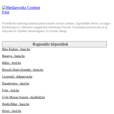
Portfóliónk minőségi tartalmat jelent minden olvasó számára. Egyedülálló elérést, országos
lefedettséget és változatos megjelenési lehetőséget biztosít. Folyamatosan keressük az új
irányokat és fejlődési lehetőségeket. Ez jövőnk záloga.
Regionális hírportálok
Bács-Kiskun - baon.hu
Baranya - bama.hu
Békés - beol.hu
Borsod-Abaúj-Zemplén - boon.hu
Csongrád - delmagyar.hu
Dunaújváros - duol.hu
Fejér - feol.hu
Győr-Moson-Sopron - kisalfold.hu
Hajdú-Bihar - haon.hu
Heves - heol.hu