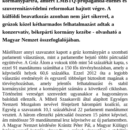
kormánypártra, amiért LMBTQ-propaganda-ellenes és
szuverenitásvédelmi reformokat hajtott végre. A
külföldi beavatkozás azonban nem járt sikerrel, a
grúzok közel kétharmados felhatalmazást adtak a
konzervatív, békepárti kormány kezébe - olvasható a
Magyar Nemzet összefoglalójában.
Másfélszer annyi szavazatot kapott a grúz kormánypárt a szombati
parlamenti választáson, mint a parlamentbe bejutó többi pártcsalád
együttvéve. A Grúz Álom a voksok több mint 54 százalékát kapta, s
ezzel 91 mandátumra számíthat a 150 fős törvényhozásban, amely a
képviselői helyek 60,6 százaléka. Ezzel 2012 óta a legjobb
választási eredményét és egyszerű többséget biztosított magának a
törvényhozásban, amely jelentős felhatalmazást és stabil
kormányzást jelent a kormánypárt számára a következő ciklusban.
Történelmi vereséget szenvedett ugyanakkor a hagyományos
baloldali ellenzék. A Miheil Szaakasvili által alapított Egységes
Nemzeti Mozgalom nevével fémjelzett hárompárti koalíció, az
Egység a szavazatok 10,1 százalékával 22 parlamenti mandátumot
vesztett. A három ellenzéki pártcsalád összesen 15 pártot képvisel,
ám mindössze 59 mandátummal lesz képviselve az új parlamentben.
A Magyar Nemzet kérdésére Kránitz Péter Pál, a Magyar Külügyi