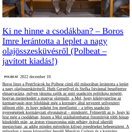
Ki ne hinne a csodákban? – Boros
Imre lerántotta a leplet a nagy
olajösszesküvésről (Polbeat –
javított kiadás!)
2022 december 10.
‎POLBEAT
Boros Imre a PestiSrácok.hu Polbeat című élő műsorában lerántotta a leplet
a nagy olajösszesküvésről. Huth Gergellyel és Stefka Istvánnal beszélgetve
elmagyarázta, milyen játszma zajlik az unió szankciós politikája mögött,
hogyan mesterkedett a magyar olajmulti, a Mol, hogy kikényszerítse az
üzemanyagár-stop feloldását még a kormány által tervezett szilveszteri
időpont előtt, és hogy miként fog megfizetni – a teljes szankciós
nyereségének kormányzati elvonásával – mindezért. Felmerült az is, hogy ki
hisz még a csodákban, hiszen a Mol százhalombattai finomítóját több hónap
küszködés után, az árstop visszavonása után néhány órával sikerült
megjavítani, az addig minden mérnökön kifogó repedéseket behegeszteni. A
műsorban a neves közgazdász beszélt Matolcsy György és a kormány