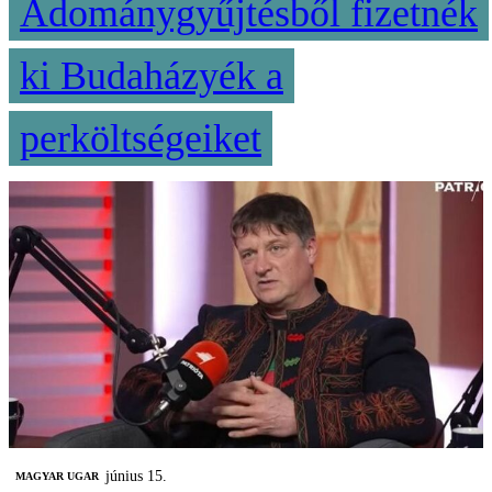
Adománygyűjtésből fizetnék
ki Budaházyék a
perköltségeiket
június 15.
MAGYAR UGAR