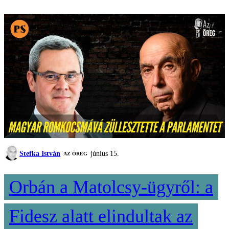
Stefka István
június 15.
AZ ÖREG
Orbán a Matolcsy-ügyről: a
Fidesz alatt elindultak az