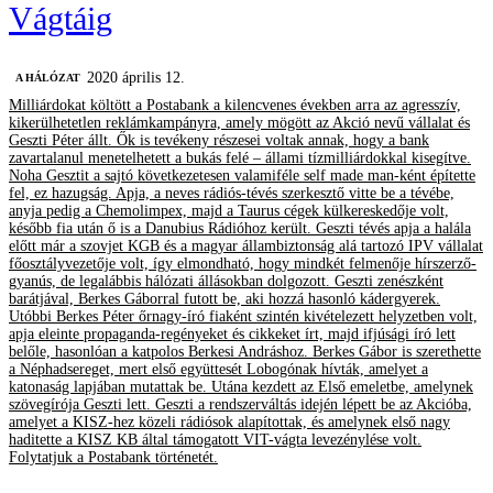
Vágtáig
2020 április 12.
A HÁLÓZAT
Milliárdokat költött a Postabank a kilencvenes években arra az agresszív,
kikerülhetetlen reklámkampányra, amely mögött az Akció nevű vállalat és
Geszti Péter állt. Ők is tevékeny részesei voltak annak, hogy a bank
zavartalanul menetelhetett a bukás felé – állami tízmilliárdokkal kisegítve.
Noha Gesztit a sajtó következetesen valamiféle self made man-ként építette
fel, ez hazugság. Apja, a neves rádiós-tévés szerkesztő vitte be a tévébe,
anyja pedig a Chemolimpex, majd a Taurus cégek külkereskedője volt,
később fia után ő is a Danubius Rádióhoz került. Geszti tévés apja a halála
előtt már a szovjet KGB és a magyar állambiztonság alá tartozó IPV vállalat
főosztályvezetője volt, így elmondható, hogy mindkét felmenője hírszerző-
gyanús, de legalábbis hálózati állásokban dolgozott. Geszti zenészként
barátjával, Berkes Gáborral futott be, aki hozzá hasonló kádergyerek.
Utóbbi Berkes Péter őrnagy-író fiaként szintén kivételezett helyzetben volt,
apja eleinte propaganda-regényeket és cikkeket írt, majd ifjúsági író lett
belőle, hasonlóan a katpolos Berkesi Andráshoz. Berkes Gábor is szerethette
a Néphadsereget, mert első együttesét Lobogónak hívták, amelyet a
katonaság lapjában mutattak be. Utána kezdett az Első emeletbe, amelynek
szövegírója Geszti lett. Geszti a rendszerváltás idején lépett be az Akcióba,
amelyet a KISZ-hez közeli rádiósok alapítottak, és amelynek első nagy
haditette a KISZ KB által támogatott VIT-vágta levezénylése volt.
Folytatjuk a Postabank történetét.