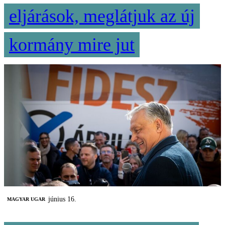
eljárások, meglátjuk az új
kormány mire jut
június 16.
MAGYAR UGAR