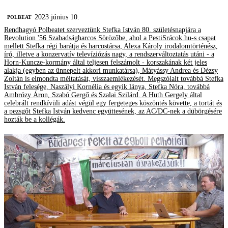
2023 június 10.
‎POLBEAT
Rendhagyó Polbeatet szerveztünk Stefka István 80. születésnapjára a
Revolution '56 Szabadságharcos Sörözőbe, ahol a PestiSrácok.hu-s csapat
mellett Stefka régi barátja és harcostársa, Alexa Károly irodalomtörténész,
író, illetve a konzervatív televíziózás nagy, a rendszerváltoztatás utáni - a
Horn-Kuncze-kormány által teljesen felszámolt - korszakának két jeles
alakja (egyben az ünnepelt akkori munkatársa), Mátyássy Andrea és Dézsy
Zoltán is elmondta méltatását, visszaemlékezését. Megszólalt továbbá Stefka
István felesége, Naszályi Kornélia és egyik lánya, Stefka Nóra, továbbá
Ambrózy Áron, Szabó Gergő és Szalai Szilárd. A Huth Gergely által
celebrált rendkívüli adást végül egy fergeteges köszöntés követte, a tortát és
a pezsgőt Stefka István kedvenc együttesének, az AC/DC-nek a dübörgésére
hozták be a kollégák.