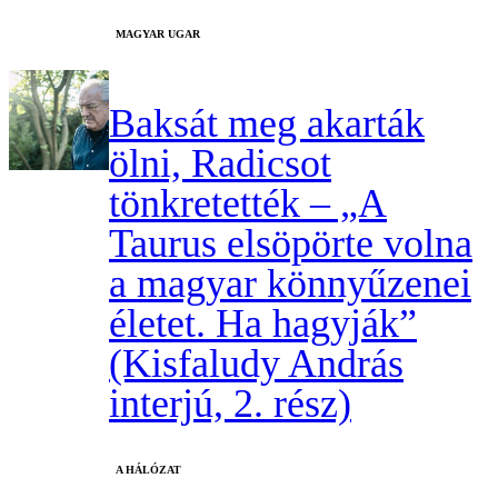
MAGYAR UGAR
Baksát meg akarták
ölni, Radicsot
tönkretették – „A
Taurus elsöpörte volna
a magyar könnyűzenei
életet. Ha hagyják”
(Kisfaludy András
interjú, 2. rész)
A HÁLÓZAT