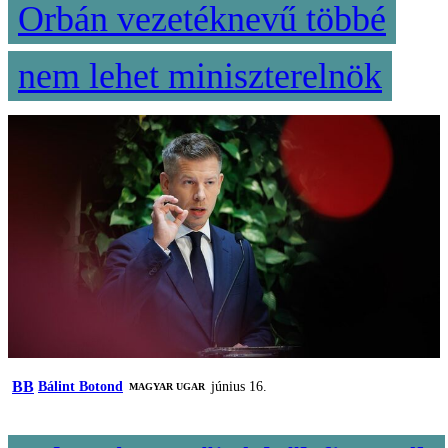
Orbán vezetéknevű többé
nem lehet miniszterelnök
BB
Bálint Botond
június 16.
MAGYAR UGAR