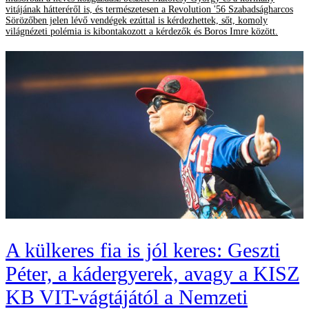
vitájának hátteréről is, és természetesen a Revolution '56 Szabadságharcos
Sörözőben jelen lévő vendégek ezúttal is kérdezhettek, sőt, komoly
világnézeti polémia is kibontakozott a kérdezők és Boros Imre között.
A külkeres fia is jól keres: Geszti
Péter, a kádergyerek, avagy a KISZ
KB VIT-vágtájától a Nemzeti