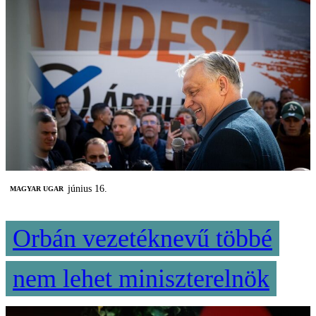
június 16.
MAGYAR UGAR
Orbán vezetéknevű többé
nem lehet miniszterelnök