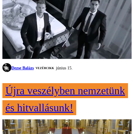
Dezse Balázs
június 15.
VEZÉRCIKK
Újra veszélyben nemzetünk
és hitvallásunk!