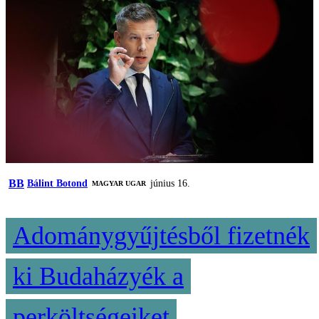
BB
Bálint Botond
június 16.
MAGYAR UGAR
Adománygyűjtésből fizetnék
ki Budaházyék a
perköltségeiket