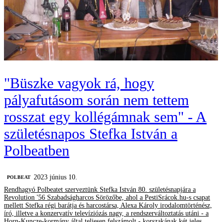
"Büszke vagyok rá, hogy
pályafutásom során nem tettem
rosszat egy kollégámnak sem" - A
születésnapos Stefka István a
Polbeatben
2023 június 10.
‎POLBEAT
Rendhagyó Polbeatet szerveztünk Stefka István 80. születésnapjára a
Revolution '56 Szabadságharcos Sörözőbe, ahol a PestiSrácok.hu-s csapat
mellett Stefka régi barátja és harcostársa, Alexa Károly irodalomtörténész,
író, illetve a konzervatív televíziózás nagy, a rendszerváltoztatás utáni - a
Horn-Kuncze-kormány által teljesen felszámolt - korszakának két jeles