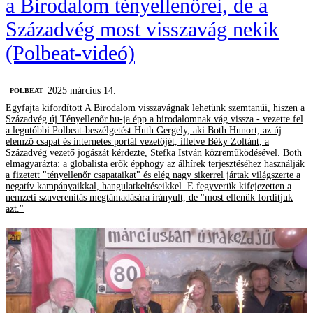
a Birodalom tényellenőrei, de a
Századvég most visszavág nekik
(Polbeat-videó)
2025 március 14.
‎POLBEAT
Egyfajta kifordított A Birodalom visszavágnak lehetünk szemtanúi, hiszen a
Századvég új Tényellenőr.hu-ja épp a birodalomnak vág vissza - vezette fel
a legutóbbi Polbeat-beszélgetést Huth Gergely, aki Both Hunort, az új
elemző csapat és internetes portál vezetőjét, illetve Béky Zoltánt, a
Századvég vezető jogászát kérdezte, Stefka István közreműködésével. Both
elmagyarázta: a globalista erők épphogy az álhírek terjesztéséhez használják
a fizetett "tényellenőr csapataikat" és elég nagy sikerrel jártak világszerte a
negatív kampányaikkal, hangulatkeltéseikkel. E fegyverük kifejezetten a
nemzeti szuverenitás megtámadására irányult, de "most ellenük fordítjuk
azt."