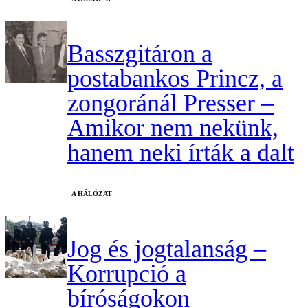
Basszgitáron a
postabankos Princz, a
zongoránál Presser –
Amikor nem nekünk,
hanem neki írták a dalt
A HÁLÓZAT
Jog és jogtalanság –
Korrupció a
bíróságokon