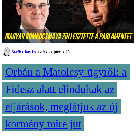
Stefka István
június 15.
AZ ÖREG
Orbán a Matolcsy-ügyről: a
Fidesz alatt elindultak az
eljárások, meglátjuk az új
kormány mire jut