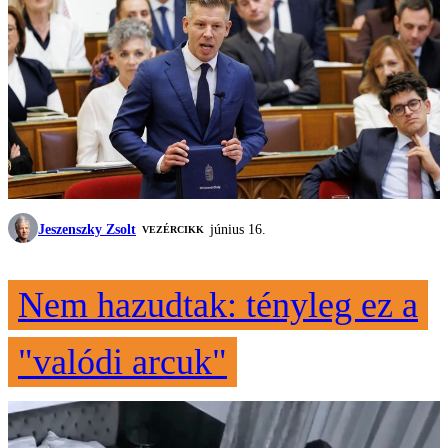
Jeszenszky Zsolt
június 16.
VEZÉRCIKK
Nem hazudtak: tényleg ez a
"valódi arcuk"