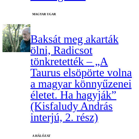
MAGYAR UGAR
Baksát meg akarták
ölni, Radicsot
tönkretették – „A
Taurus elsöpörte volna
a magyar könnyűzenei
életet. Ha hagyják”
(Kisfaludy András
interjú, 2. rész)
A HÁLÓZAT