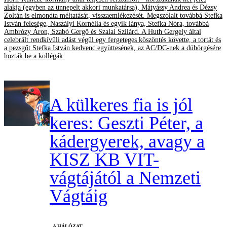
alakja (egyben az ünnepelt akkori munkatársa), Mátyássy Andrea és Dézsy
Zoltán is elmondta méltatását, visszaemlékezését. Megszólalt továbbá Stefka
István felesége, Naszályi Kornélia és egyik lánya, Stefka Nóra, továbbá
Ambrózy Áron, Szabó Gergő és Szalai Szilárd. A Huth Gergely által
celebrált rendkívüli adást végül egy fergeteges köszöntés követte, a tortát és
a pezsgőt Stefka István kedvenc együttesének, az AC/DC-nek a dübörgésére
hozták be a kollégák.
A külkeres fia is jól
keres: Geszti Péter, a
kádergyerek, avagy a
KISZ KB VIT-
vágtájától a Nemzeti
Vágtáig
A HÁLÓZAT