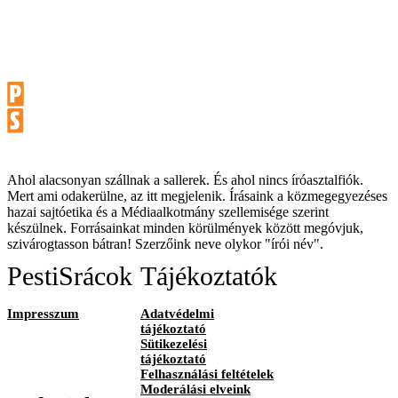
Ahol alacsonyan szállnak a sallerek. És ahol nincs íróasztalfiók.
Mert ami odakerülne, az itt megjelenik. Írásaink a közmegegyezéses
hazai sajtóetika és a Médiaalkotmány szellemisége szerint
készülnek. Forrásainkat minden körülmények között megóvjuk,
szivárogtasson bátran! Szerzőink neve olykor "írói név".
PestiSrácok
Tájékoztatók
Impresszum
Adatvédelmi
tájékoztató
Sütikezelési
tájékoztató
Felhasználási feltételek
Moderálási elveink