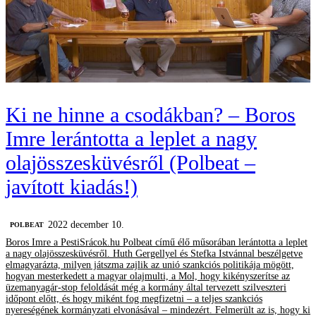
Ki ne hinne a csodákban? – Boros
Imre lerántotta a leplet a nagy
olajösszesküvésről (Polbeat –
javított kiadás!)
2022 december 10.
‎POLBEAT
Boros Imre a PestiSrácok.hu Polbeat című élő műsorában lerántotta a leplet
a nagy olajösszesküvésről. Huth Gergellyel és Stefka Istvánnal beszélgetve
elmagyarázta, milyen játszma zajlik az unió szankciós politikája mögött,
hogyan mesterkedett a magyar olajmulti, a Mol, hogy kikényszerítse az
üzemanyagár-stop feloldását még a kormány által tervezett szilveszteri
időpont előtt, és hogy miként fog megfizetni – a teljes szankciós
nyereségének kormányzati elvonásával – mindezért. Felmerült az is, hogy ki