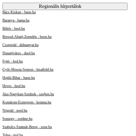
Regionális hírportálok
Bács-Kiskun - baon.hu
Baranya - bama.hu
Békés - beol.hu
Borsod-Abaúj-Zemplén - boon.hu
Csongrád - delmagyar.hu
Dunaújváros - duol.hu
Fejér - feol.hu
Győr-Moson-Sopron - kisalfold.hu
Hajdú-Bihar - haon.hu
Heves - heol.hu
Jász-Nagykun-Szolnok - szoljon.hu
Komárom-Esztergom - kemma.hu
Nógrád - nool.hu
Somogy - sonline.hu
Szabolcs-Szatmár-Bereg - szon.hu
Tolna - teol.hu