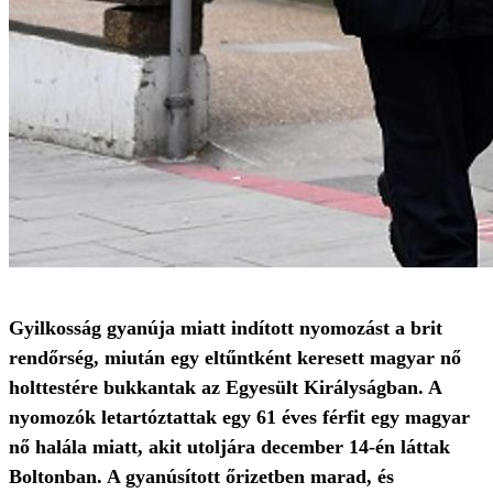
Gyilkosság gyanúja miatt indított nyomozást a brit
rendőrség, miután egy eltűntként keresett magyar nő
holttestére bukkantak az Egyesült Királyságban. A
nyomozók letartóztattak egy 61 éves férfit egy magyar
nő halála miatt, akit utoljára december 14-én láttak
Boltonban. A gyanúsított őrizetben marad, és