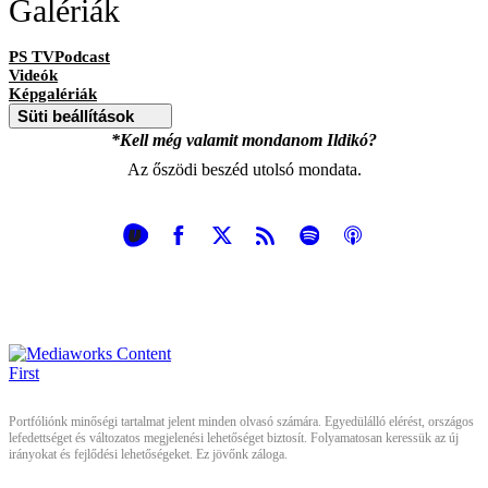
Galériák
PS TVPodcast
Videók
Képgalériák
Süti beállítások
*Kell még valamit mondanom Ildikó?
Az őszödi beszéd utolsó mondata.
Portfóliónk minőségi tartalmat jelent minden olvasó számára. Egyedülálló elérést, országos
lefedettséget és változatos megjelenési lehetőséget biztosít. Folyamatosan keressük az új
irányokat és fejlődési lehetőségeket. Ez jövőnk záloga.