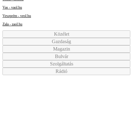
Vas - vaol.hu
Veszprém - veol.hu
Zala - zaol.hu
Közélet
Gazdaság
Magazin
Bulvár
Szolgáltatás
Rádió