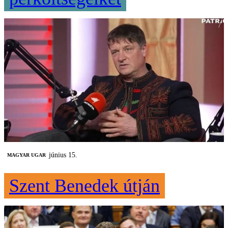
június 15.
MAGYAR UGAR
Szent Benedek útján