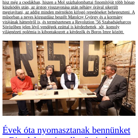
hisz még a csodákban, hiszen a Mol százhalombattai finomítóját több hónap
küszködés után, az árstop visszavonása után néhány órával sikerült
megjavítani, az addig minden mérnökön kifogó repedéseket behegeszteni. A
műsorban a neves közgazdász beszélt Matolcsy György és a kormány
vitájának hátteréről is, és természetesen a Revolution '56 Szabadságharcos
Sörözőben jelen lévő vendégek ezúttal is kérdezhettek, sőt, komoly
világnézeti polémia is kibontakozott a kérdezők és Boros Imre között.
Évek óta nyomasztanak bennünket