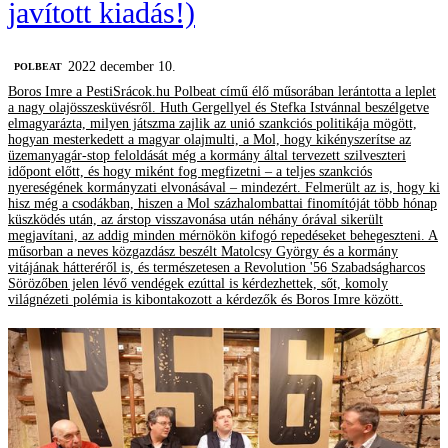
javított kiadás!)
2022 december 10.
‎POLBEAT
Boros Imre a PestiSrácok.hu Polbeat című élő műsorában lerántotta a leplet
a nagy olajösszesküvésről. Huth Gergellyel és Stefka Istvánnal beszélgetve
elmagyarázta, milyen játszma zajlik az unió szankciós politikája mögött,
hogyan mesterkedett a magyar olajmulti, a Mol, hogy kikényszerítse az
üzemanyagár-stop feloldását még a kormány által tervezett szilveszteri
időpont előtt, és hogy miként fog megfizetni – a teljes szankciós
nyereségének kormányzati elvonásával – mindezért. Felmerült az is, hogy ki
hisz még a csodákban, hiszen a Mol százhalombattai finomítóját több hónap
küszködés után, az árstop visszavonása után néhány órával sikerült
megjavítani, az addig minden mérnökön kifogó repedéseket behegeszteni. A
műsorban a neves közgazdász beszélt Matolcsy György és a kormány
vitájának hátteréről is, és természetesen a Revolution '56 Szabadságharcos
Sörözőben jelen lévő vendégek ezúttal is kérdezhettek, sőt, komoly
világnézeti polémia is kibontakozott a kérdezők és Boros Imre között.