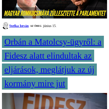
Stefka István
június 15.
AZ ÖREG
Orbán a Matolcsy-ügyről: a
Fidesz alatt elindultak az
eljárások, meglátjuk az új
kormány mire jut