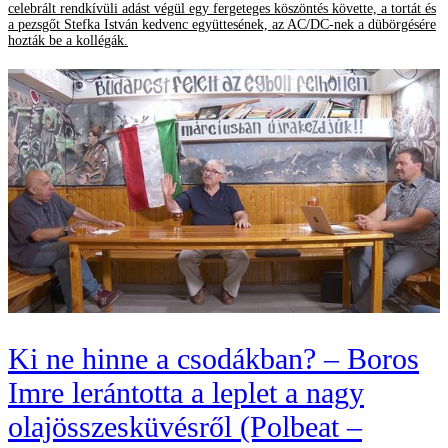
celebrált rendkívüli adást végül egy fergeteges köszöntés követte, a tortát és
a pezsgőt Stefka István kedvenc együttesének, az AC/DC-nek a dübörgésére
hozták be a kollégák.
Ki ne hinne a csodákban? – Boros
Imre lerántotta a leplet a nagy
olajösszesküvésről (Polbeat –