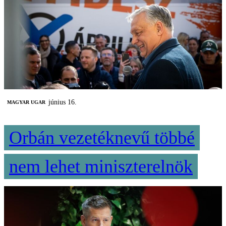
június 16.
MAGYAR UGAR
Orbán vezetéknevű többé
nem lehet miniszterelnök