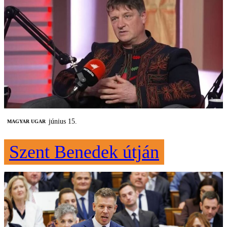
június 15.
MAGYAR UGAR
Szent Benedek útján