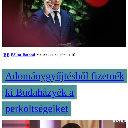
BB
Bálint Botond
június 16.
MAGYAR UGAR
Adománygyűjtésből fizetnék
ki Budaházyék a
perköltségeiket