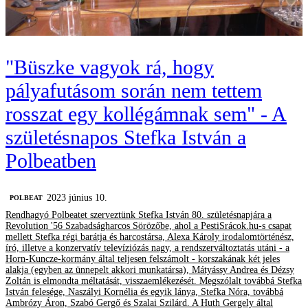
"Büszke vagyok rá, hogy
pályafutásom során nem tettem
rosszat egy kollégámnak sem" - A
születésnapos Stefka István a
Polbeatben
2023 június 10.
‎POLBEAT
Rendhagyó Polbeatet szerveztünk Stefka István 80. születésnapjára a
Revolution '56 Szabadságharcos Sörözőbe, ahol a PestiSrácok.hu-s csapat
mellett Stefka régi barátja és harcostársa, Alexa Károly irodalomtörténész,
író, illetve a konzervatív televíziózás nagy, a rendszerváltoztatás utáni - a
Horn-Kuncze-kormány által teljesen felszámolt - korszakának két jeles
alakja (egyben az ünnepelt akkori munkatársa), Mátyássy Andrea és Dézsy
Zoltán is elmondta méltatását, visszaemlékezését. Megszólalt továbbá Stefka
István felesége, Naszályi Kornélia és egyik lánya, Stefka Nóra, továbbá
Ambrózy Áron, Szabó Gergő és Szalai Szilárd. A Huth Gergely által