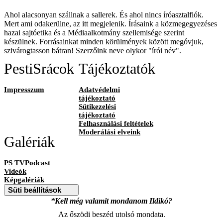
Ahol alacsonyan szállnak a sallerek. És ahol nincs íróasztalfiók.
Mert ami odakerülne, az itt megjelenik. Írásaink a közmegegyezéses
hazai sajtóetika és a Médiaalkotmány szellemisége szerint
készülnek. Forrásainkat minden körülmények között megóvjuk,
szivárogtasson bátran! Szerzőink neve olykor "írói név".
PestiSrácok
Tájékoztatók
Impresszum
Adatvédelmi
tájékoztató
Sütikezelési
tájékoztató
Felhasználási feltételek
Moderálási elveink
Galériák
PS TVPodcast
Videók
Képgalériák
Süti beállítások
*Kell még valamit mondanom Ildikó?
Az őszödi beszéd utolsó mondata.