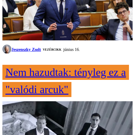
Jeszenszky Zsolt
június 16.
VEZÉRCIKK
Nem hazudtak: tényleg ez a
"valódi arcuk"