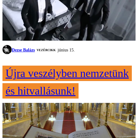
Dezse Balázs
június 15.
VEZÉRCIKK
Újra veszélyben nemzetünk
és hitvallásunk!