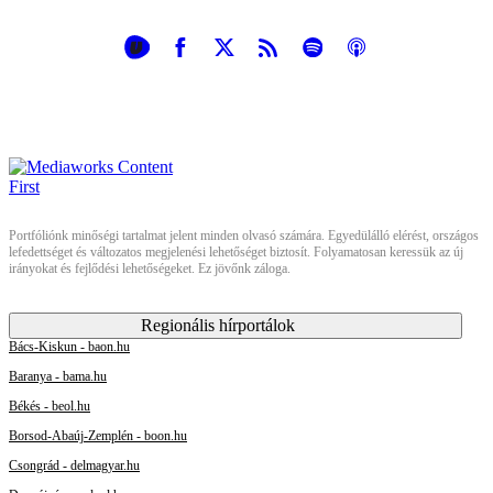
Portfóliónk minőségi tartalmat jelent minden olvasó számára. Egyedülálló elérést, országos
lefedettséget és változatos megjelenési lehetőséget biztosít. Folyamatosan keressük az új
irányokat és fejlődési lehetőségeket. Ez jövőnk záloga.
Regionális hírportálok
Bács-Kiskun - baon.hu
Baranya - bama.hu
Békés - beol.hu
Borsod-Abaúj-Zemplén - boon.hu
Csongrád - delmagyar.hu