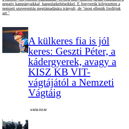
negatív kampányaikkal, hangulatkeltéseikkel. E fegyverük kifejezetten a
nemzeti szuverenitás megtámadására irányult, de "most ellenük fordítjuk
azt."
A külkeres fia is jól
keres: Geszti Péter, a
kádergyerek, avagy a
KISZ KB VIT-
vágtájától a Nemzeti
Vágtáig
A HÁLÓZAT