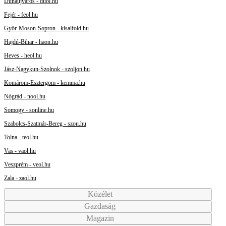
Dunaújváros - duol.hu
Fejér - feol.hu
Győr-Moson-Sopron - kisalfold.hu
Hajdú-Bihar - haon.hu
Heves - heol.hu
Jász-Nagykun-Szolnok - szoljon.hu
Komárom-Esztergom - kemma.hu
Nógrád - nool.hu
Somogy - sonline.hu
Szabolcs-Szatmár-Bereg - szon.hu
Tolna - teol.hu
Vas - vaol.hu
Veszprém - veol.hu
Zala - zaol.hu
Közélet
Gazdaság
Magazin