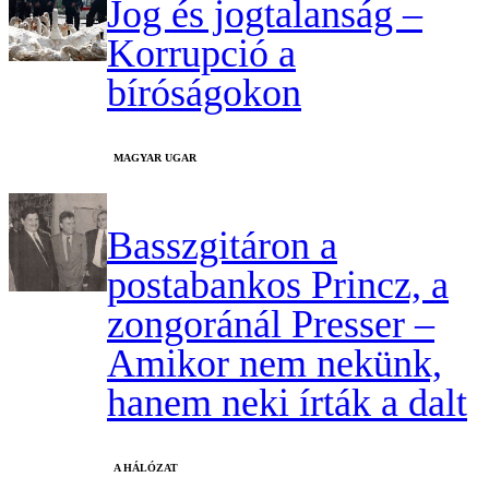
Jog és jogtalanság –
Korrupció a
bíróságokon
MAGYAR UGAR
Basszgitáron a
postabankos Princz, a
zongoránál Presser –
Amikor nem nekünk,
hanem neki írták a dalt
A HÁLÓZAT