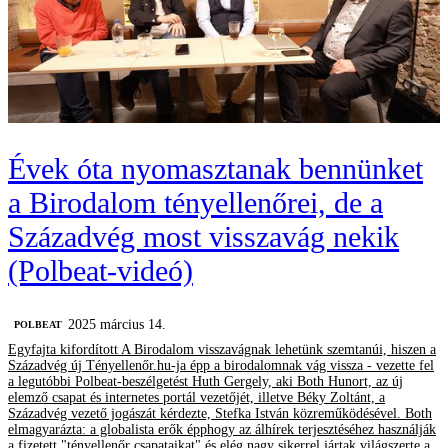
Évek óta nyomasztanak bennünket
a Birodalom tényellenőrei, de a
Századvég most visszavág nekik
(Polbeat-videó)
2025 március 14.
‎POLBEAT
Egyfajta kifordított A Birodalom visszavágnak lehetünk szemtanúi, hiszen a
Századvég új Tényellenőr.hu-ja épp a birodalomnak vág vissza - vezette fel
a legutóbbi Polbeat-beszélgetést Huth Gergely, aki Both Hunort, az új
elemző csapat és internetes portál vezetőjét, illetve Béky Zoltánt, a
Századvég vezető jogászát kérdezte, Stefka István közreműködésével. Both
elmagyarázta: a globalista erők épphogy az álhírek terjesztéséhez használják
a fizetett "tényellenőr csapataikat" és elég nagy sikerrel jártak világszerte a