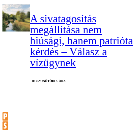
A sivatagosítás
megállítása nem
hiúsági, hanem patrióta
kérdés – Válasz a
vízügynek
HUSZONÖTÖDIK ÓRA