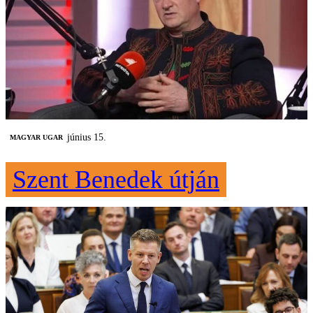
június 15.
MAGYAR UGAR
Szent Benedek útján