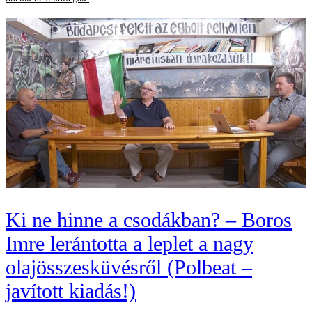
Ki ne hinne a csodákban? – Boros
Imre lerántotta a leplet a nagy
olajösszesküvésről (Polbeat –
javított kiadás!)