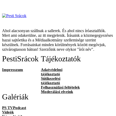
Ahol alacsonyan szállnak a sallerek. És ahol nincs íróasztalfiók.
Mert ami odakerülne, az itt megjelenik. Írásaink a közmegegyezéses
hazai sajtóetika és a Médiaalkotmány szellemisége szerint
készülnek. Forrásainkat minden körülmények között megóvjuk,
szivárogtasson bátran! Szerzőink neve olykor "írói név".
PestiSrácok
Tájékoztatók
Impresszum
Adatvédelmi
tájékoztató
Sütikezelési
tájékoztató
Felhasználási feltételek
Moderálási elveink
Galériák
PS TVPodcast
Videók