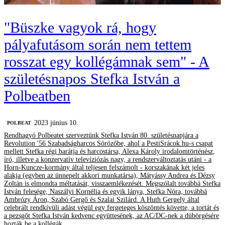
"Büszke vagyok rá, hogy
pályafutásom során nem tettem
rosszat egy kollégámnak sem" - A
születésnapos Stefka István a
Polbeatben
2023 június 10.
‎POLBEAT
Rendhagyó Polbeatet szerveztünk Stefka István 80. születésnapjára a
Revolution '56 Szabadságharcos Sörözőbe, ahol a PestiSrácok.hu-s csapat
mellett Stefka régi barátja és harcostársa, Alexa Károly irodalomtörténész,
író, illetve a konzervatív televíziózás nagy, a rendszerváltoztatás utáni - a
Horn-Kuncze-kormány által teljesen felszámolt - korszakának két jeles
alakja (egyben az ünnepelt akkori munkatársa), Mátyássy Andrea és Dézsy
Zoltán is elmondta méltatását, visszaemlékezését. Megszólalt továbbá Stefka
István felesége, Naszályi Kornélia és egyik lánya, Stefka Nóra, továbbá
Ambrózy Áron, Szabó Gergő és Szalai Szilárd. A Huth Gergely által
celebrált rendkívüli adást végül egy fergeteges köszöntés követte, a tortát és
a pezsgőt Stefka István kedvenc együttesének, az AC/DC-nek a dübörgésére
hozták be a kollégák.