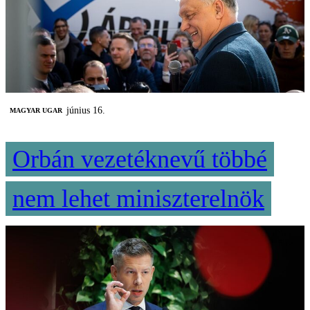
június 16.
MAGYAR UGAR
Orbán vezetéknevű többé
nem lehet miniszterelnök