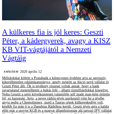
A külkeres fia is jól keres: Geszti
Péter, a kádergyerek, avagy a KISZ
KB VIT-vágtájától a Nemzeti
Vágtáig
2020 április 12.
A HÁLÓZAT
Milliárdokat költött a Postabank a kilencvenes években arra az agresszív,
kikerülhetetlen reklámkampányra, amely mögött az Akció nevű vállalat és
Geszti Péter állt. Ők is tevékeny részesei voltak annak, hogy a bank
zavartalanul menetelhetett a bukás felé – állami tízmilliárdokkal kisegítve.
Noha Gesztit a sajtó következetesen valamiféle self made man-ként építette
fel, ez hazugság. Apja, a neves rádiós-tévés szerkesztő vitte be a tévébe,
anyja pedig a Chemolimpex, majd a Taurus cégek külkereskedője volt,
később fia után ő is a Danubius Rádióhoz került. Geszti tévés apja a halála
előtt már a szovjet KGB és a magyar állambiztonság alá tartozó IPV vállalat