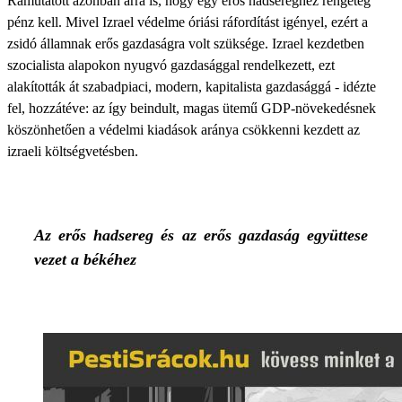
Rámutatott azonban arra is, hogy egy erős hadsereghez rengeteg
pénz kell. Mivel Izrael védelme óriási ráfordítást igényel, ezért a
zsidó államnak erős gazdaságra volt szüksége. Izrael kezdetben
szocialista alapokon nyugvó gazdasággal rendelkezett, ezt
alakították át szabadpiaci, modern, kapitalista gazdasággá - idézte
fel, hozzátéve: az így beindult, magas ütemű GDP-növekedésnek
köszönhetően a védelmi kiadások aránya csökkenni kezdett az
izraeli költségvetésben.
Az erős hadsereg és az erős gazdaság együttese
vezet a békéhez