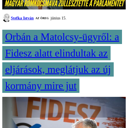
Stefka István
június 15.
AZ ÖREG
Orbán a Matolcsy-ügyről: a
Fidesz alatt elindultak az
eljárások, meglátjuk az új
kormány mire jut