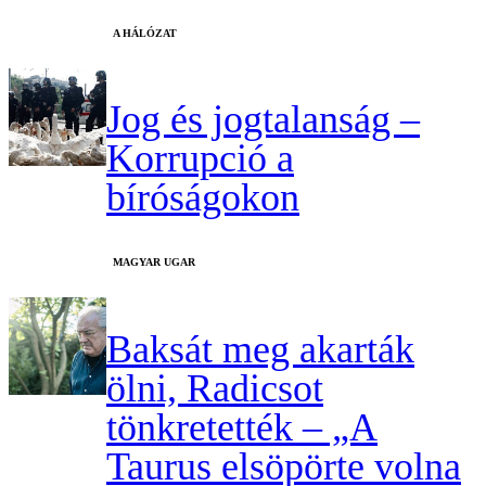
A HÁLÓZAT
Jog és jogtalanság –
Korrupció a
bíróságokon
MAGYAR UGAR
Baksát meg akarták
ölni, Radicsot
tönkretették – „A
Taurus elsöpörte volna