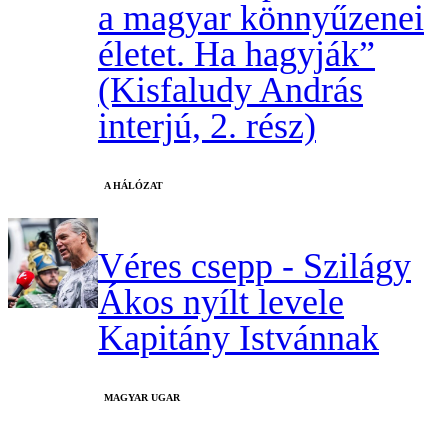
a magyar könnyűzenei
életet. Ha hagyják”
(Kisfaludy András
interjú, 2. rész)
A HÁLÓZAT
Véres csepp - Szilágy
Ákos nyílt levele
Kapitány Istvánnak
MAGYAR UGAR