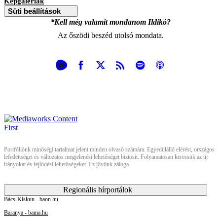
Képgalériák
Süti beállítások
*Kell még valamit mondanom Ildikó?
Az őszödi beszéd utolsó mondata.
Portfóliónk minőségi tartalmat jelent minden olvasó számára. Egyedülálló elérést, országos
lefedettséget és változatos megjelenési lehetőséget biztosít. Folyamatosan keressük az új
irányokat és fejlődési lehetőségeket. Ez jövőnk záloga.
Regionális hírportálok
Bács-Kiskun - baon.hu
Baranya - bama.hu