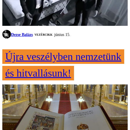
Dezse Balázs
június 15.
VEZÉRCIKK
Újra veszélyben nemzetünk
és hitvallásunk!