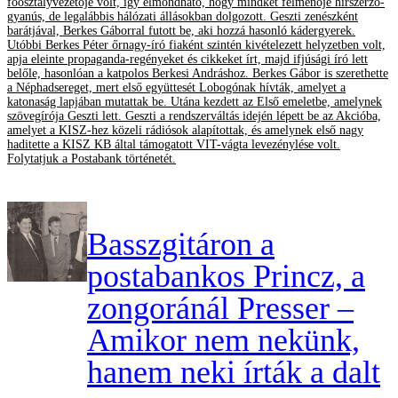
főosztályvezetője volt, így elmondható, hogy mindkét felmenője hírszerző-
gyanús, de legalábbis hálózati állásokban dolgozott. Geszti zenészként
barátjával, Berkes Gáborral futott be, aki hozzá hasonló kádergyerek.
Utóbbi Berkes Péter őrnagy-író fiaként szintén kivételezett helyzetben volt,
apja eleinte propaganda-regényeket és cikkeket írt, majd ifjúsági író lett
belőle, hasonlóan a katpolos Berkesi Andráshoz. Berkes Gábor is szerethette
a Néphadsereget, mert első együttesét Lobogónak hívták, amelyet a
katonaság lapjában mutattak be. Utána kezdett az Első emeletbe, amelynek
szövegírója Geszti lett. Geszti a rendszerváltás idején lépett be az Akcióba,
amelyet a KISZ-hez közeli rádiósok alapítottak, és amelynek első nagy
haditette a KISZ KB által támogatott VIT-vágta levezénylése volt.
Folytatjuk a Postabank történetét.
Basszgitáron a
postabankos Princz, a
zongoránál Presser –
Amikor nem nekünk,
hanem neki írták a dalt