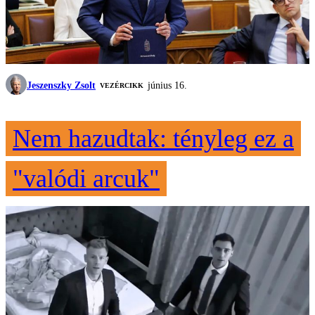
Jeszenszky Zsolt
június 16.
VEZÉRCIKK
Nem hazudtak: tényleg ez a
"valódi arcuk"