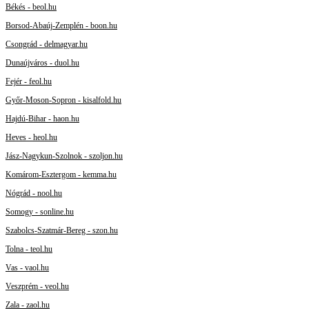
Békés - beol.hu
Borsod-Abaúj-Zemplén - boon.hu
Csongrád - delmagyar.hu
Dunaújváros - duol.hu
Fejér - feol.hu
Győr-Moson-Sopron - kisalfold.hu
Hajdú-Bihar - haon.hu
Heves - heol.hu
Jász-Nagykun-Szolnok - szoljon.hu
Komárom-Esztergom - kemma.hu
Nógrád - nool.hu
Somogy - sonline.hu
Szabolcs-Szatmár-Bereg - szon.hu
Tolna - teol.hu
Vas - vaol.hu
Veszprém - veol.hu
Zala - zaol.hu