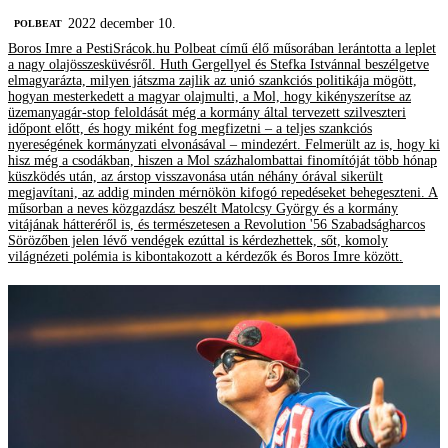
2022 december 10.
‎POLBEAT
Boros Imre a PestiSrácok.hu Polbeat című élő műsorában lerántotta a leplet
a nagy olajösszesküvésről. Huth Gergellyel és Stefka Istvánnal beszélgetve
elmagyarázta, milyen játszma zajlik az unió szankciós politikája mögött,
hogyan mesterkedett a magyar olajmulti, a Mol, hogy kikényszerítse az
üzemanyagár-stop feloldását még a kormány által tervezett szilveszteri
időpont előtt, és hogy miként fog megfizetni – a teljes szankciós
nyereségének kormányzati elvonásával – mindezért. Felmerült az is, hogy ki
hisz még a csodákban, hiszen a Mol százhalombattai finomítóját több hónap
küszködés után, az árstop visszavonása után néhány órával sikerült
megjavítani, az addig minden mérnökön kifogó repedéseket behegeszteni. A
műsorban a neves közgazdász beszélt Matolcsy György és a kormány
vitájának hátteréről is, és természetesen a Revolution '56 Szabadságharcos
Sörözőben jelen lévő vendégek ezúttal is kérdezhettek, sőt, komoly
világnézeti polémia is kibontakozott a kérdezők és Boros Imre között.