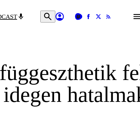
DCAST
 függeszthetik fe
 idegen hatalma