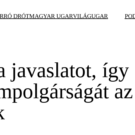
RRÓ DRÓT
MAGYAR UGAR
VILÁGUGAR
PO
 javaslatot, így
mpolgárságát az
k