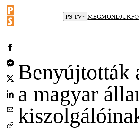
PS TV
MEGMONDJUK
FO
Benyújtották a
a magyar álla
kiszolgálóina