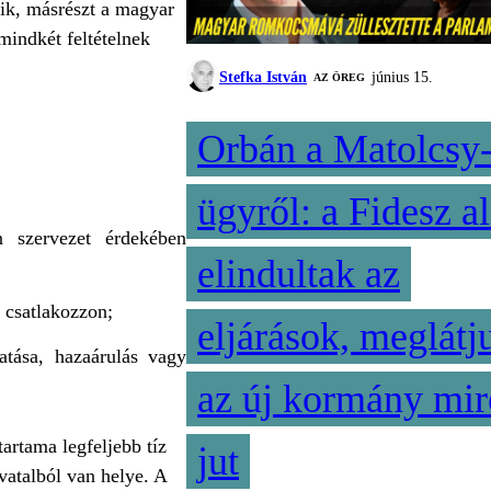
zik, másrészt a magyar
mindkét feltételnek
Stefka István
június 15.
AZ ÖREG
Orbán a Matolcsy
ügyről: a Fidesz al
 szervezet érdekében
elindultak az
z csatlakozzon;
eljárások, meglátj
atása, hazaárulás vagy
az új kormány mir
artama legfeljebb tíz
jut
ivatalból van helye. A