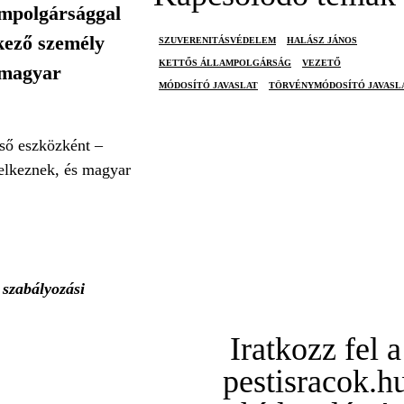
ampolgársággal
lkező személy
SZUVERENITÁSVÉDELEM
HALÁSZ JÁNOS
KETTŐS ÁLLAMPOLGÁRSÁG
VEZETŐ
 magyar
MÓDOSÍTÓ JAVASLAT
TÖRVÉNYMÓDOSÍTÓ JAVASL
gső eszközként –
delkeznek, és magyar
 szabályozási
Iratkozz fel a
pestisracok.h