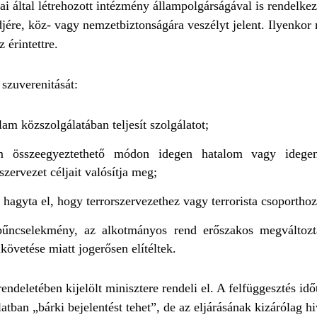
i által létrehozott intézmény állampolgárságával is rendelke
re, köz- vagy nemzetbiztonságára veszélyt jelent. Ilyenkor 
 érintettre.
 szuverenitását:
lam közszolgálatában teljesít szolgálatot;
m összeegyeztethető módon idegen hatalom vagy idegen
zervezet céljait valósítja meg;
 hagyta el, hogy terrorszervezethez vagy terrorista csoportho
 bűncselekmény, az alkotmányos rend erőszakos megváltozt
övetése miatt jogerősen elítéltek.
deletében kijelölt minisztere rendeli el. A felfüggesztés időt
atban „bárki bejelentést tehet”, de az eljárásának kizárólag h