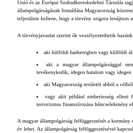
Unió és az Európai Szabadkereskedelmi Társulás tagja
állampolgárságának fennállása Magyarország közrendjé
teljesülnie kellene, hogy a törvény szigora lesújtson az
A törvényjavaslat szerint ők veszélyeztethetik hazánk
aki külföldi hadseregben vagy külföldi ál
aki a magyar állampolgársággal ne
tevékenykedik, idegen hatalom vagy idegen s
aki Magyarország területét abból a célból
vagy akit például emberiesség elleni
terrorizmus finanszírozása bűncselekmény elk
A magyar állampolgárság felfüggesztését a kormány ren
év lehet. Az állampolgárság felfüggesztésével kapcsol