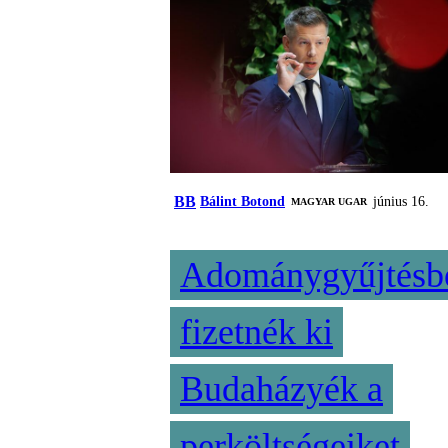
BB
Bálint Botond
június 16.
MAGYAR UGAR
Adománygyűjtésb
fizetnék ki
Budaházyék a
perköltségeiket