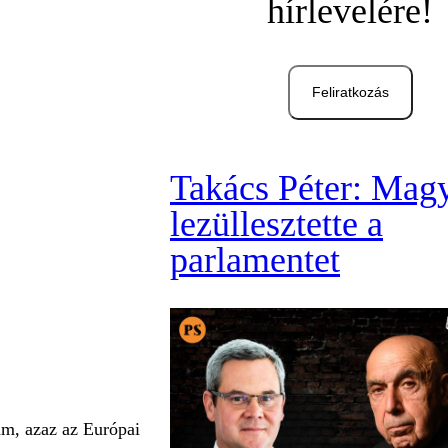
hírlevelére!
Feliratkozás
Takács Péter: Mag
lezüllesztette a
parlamentet
am, azaz az Európai