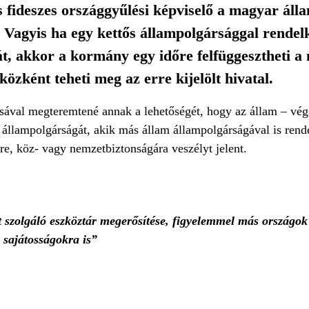
 fideszes országgyűlési képviselő a magyar áll
. Vagyis ha egy kettős állampolgársággal rende
t, akkor a kormány egy időre felfüggesztheti a
özként teheti meg az erre kijelölt hivatal.
ásával megteremtené annak a lehetőségét, hogy az állam – vé
 állampolgárságát, akik más állam állampolgárságával is ren
e, köz- vagy nemzetbiztonságára veszélyt jelent.
t szolgáló eszköztár megerősítése, figyelemmel más országok
 sajátosságokra is”