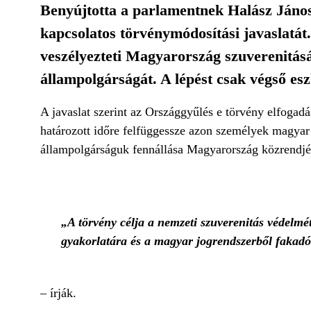
Benyújtotta a parlamentnek Halász János
kapcsolatos törvénymódosítási javaslatát
veszélyezteti Magyarország szuverenitásá
állampolgárságát. A lépést csak végső eszk
A javaslat szerint az Országgyűlés e törvény elfogad
határozott időre felfüggessze azon személyek magyar
állampolgárságuk fennállása Magyarország közrendjér
„A törvény célja a nemzeti szuverenitás védelmé
gyakorlatára és a magyar jogrendszerből fakadó
– írják.