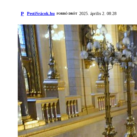
P
PestiSrácok.hu
2025. április 2. 08:28
FORRÓ DRÓT