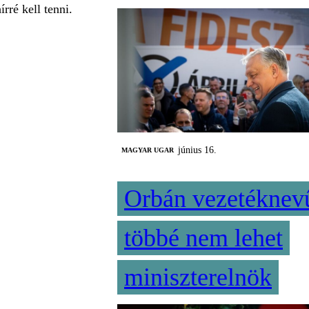
rré kell tenni.
június 16.
MAGYAR UGAR
Orbán vezetéknev
többé nem lehet
miniszterelnök