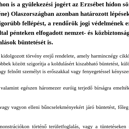
hon is a gyülekezési jogért az Erzsébet hídon s
kéne) Olaszországban azonban határozott lépése
igorúbb fellépést, a rendőrök jogi védelmének e
tal pénteken elfogadott nemzet- és közbiztonsá
lások büntetését is.
 kidolgozott törvény erejű rendelete, amely harmincnégy cikkb
öbbek között szigorítja a koldulásért kiszabható büntetést, k
vagy felnőtt személyt is erőszakkal vagy fenyegetéssel kénysze
, valamint egészen háromezer euróig terjedő bírságra emelt
 vagy vagyon elleni bűncselekményekért járó büntetést, főle
onstrációkon történő területfoglalás, vagy a tüntetéseken 