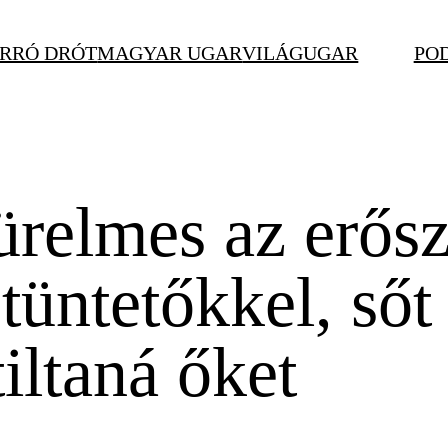
RRÓ DRÓT
MAGYAR UGAR
VILÁGUGAR
PO
ürelmes az erős
 tüntetőkkel, ső
tiltaná őket