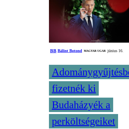
BB
Bálint Botond
június 16.
MAGYAR UGAR
Adománygyűjtésb
fizetnék ki
Budaházyék a
perköltségeiket