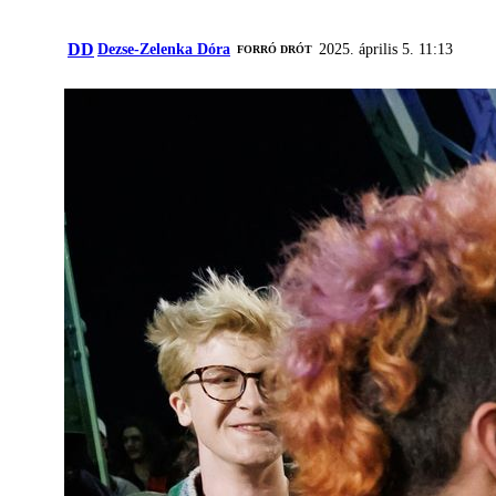
DD
Dezse-Zelenka Dóra
2025. április 5. 11:13
FORRÓ DRÓT