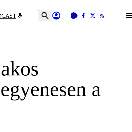
DCAST
zakos
t egyenesen a