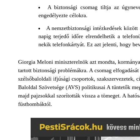
A biztonsági csomag tiltja az úgyneve
engedélyezte célokra.
A nemzetbiztonsági intézkedések között s
napig terjedő időre elrendelhetik a telefo
nekik telefonkártyát. Ez azt jelenti, hogy 
Giorgia Meloni miniszterelnök azt mondta, kormánya b
tartott biztonsági problémákra. A csomag elfogadását
szélsőbaloldali ifjúsági csoportok, szakszervezetek,
Baloldal Szövetsége (AVS) politikusai A tüntetők me
majd pajzsokkal szorították vissza a tömeget. A hatósá
füstbombáktól.