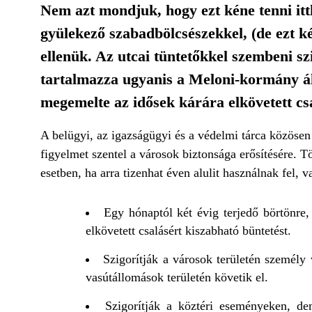
Nem azt mondjuk, hogy ezt kéne tenni itt
gyülekező szabadbölcsészekkel, (de ezt 
ellenük. Az utcai tüntetőkkel szembeni sz
tartalmazza ugyanis a Meloni-kormány ál
megemelte az idősek kárára elkövetett csa
A belügyi, az igazságügyi és a védelmi tárca közösen
figyelmet szentel a városok biztonsága erősítésére. T
esetben, ha arra tizenhat éven alulit használnak fel, 
Egy hónaptól két évig terjedő börtönre
elkövetett csalásért kiszabható büntetést.
Szigorítják a városok területén személy
vasútállomások területén követik el.
Szigorítják a köztéri eseményeken, dem