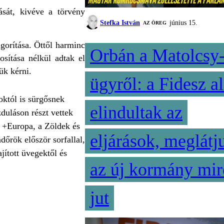
ását, kivéve a törvény
Stefka István
június 15.
AZ ÖREG
gorítása. Öttől harminc
Orbán a Matolcsy
osítása nélkül adtak el
ük kérni.
ügyről: a Fidesz al
októl is sürgősnek
elindultak az
duláson részt vettek
a +Europa, a Zöldek és
eljárások, meglátj
őrök először sorfallal,
jított üvegektől és
az új kormány mir
jut