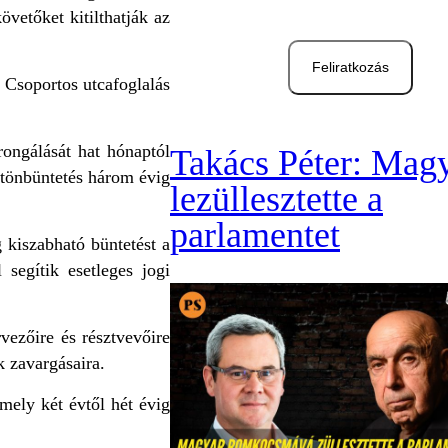
övetőket kitilthatják az
Feliratkozás
 Csoportos utcafoglalás
ongálását hat hónaptól
Takács Péter: Mag
örtönbüntetés három évig
lezüllesztette a
parlamentet
 kiszabható büntetést a
 segítik esetleges jogi
vezőire és résztvevőire
 zavargásaira.
mely két évtől hét évig