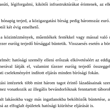
úti, légiforgalmi, kikötői infrastruktúrákat érintenek, az elk
 hónapig terjed, a közigazgatási bírság pedig háromszáz euró.
tól két évig emelhető.
 a közintézmények, műemlékek festékkel vagy mással való r
ezer euróig terjedő bírsággal büntetik. Visszaesés esetén a b
.
elmét: hatósági személy elleni erőszak elkövetéséért az eddig
erával látják el, valamint tízezer euróig terjedő összeggel
ati cselekményért indított eljárás minden bírósági fokán.
ási intézetek több mint három tagot érintő lázadásainak szer
z vonatkozik az illegális bevándorlóknak fenntartott táborok
lalt lakásokba vagy más ingatlanokba beköltözők büntetése, a
 az elfoglalt épületek hatósági kiürítése eljárását is.