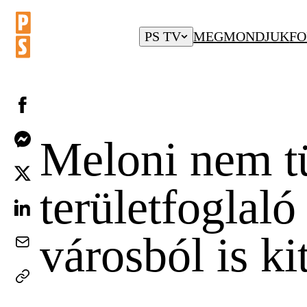
PS TV
MEGMONDJUK
FO
Meloni nem t
területfoglaló
városból is ki