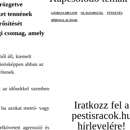
örözgetve
ket tennének
GIORGIA MELONI
OLASZORSZÁG
TÜNTETÉS
HÍDFOGLALÁSOK
rősítését
gi csomag, amely
ől áll, kiemelt
ülönösképpen abban az
rítenek.
ék az idősekkel szemben
Iratkozz fel a
g ha azokat metró- vagy
pestisracok.h
hírlevelére!
elkövetett agresszió és