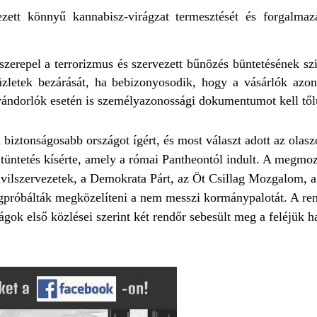
zett könnyű kannabisz-virágzat termesztését és forgalmaz
zerepel a terrorizmus és szervezett bűnözés büntetésének szi
nüzletek bezárását, ha bebizonyosodik, hogy a vásárlók azon
bevándorlók esetén is személyazonossági dokumentumot kell től
iztonságosabb országot ígért, és most választ adott az olasz
 tüntetés kísérte, amely a római Pantheontól indult. A megmoz
 civilszervezetek, a Demokrata Párt, az Öt Csillag Mozgalom, 
gpróbálták megközelíteni a nem messzi kormánypalotát. A rend
gok első közlései szerint két rendőr sebesült meg a feléjük ha