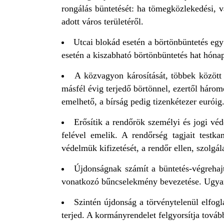
rongálás büntetését: ha tömegközlekedési, vas
adott város területéről.
Utcai blokád esetén a börtönbüntetés egy
esetén a kiszabható börtönbüntetés hat hónap
A közvagyon károsítását, többek között
másfél évig terjedő börtönnel, ezertől három
emelhető, a bírság pedig tizenkétezer euróig
Erősítik a rendőrök személyi és jogi véd
felével emelik. A rendőrség tagjait testkam
védelmük kifizetését, a rendőr ellen, szolgál
Újdonságnak számít a büntetés-végrehajt
vonatkozó bűncselekmény bevezetése. Ugyane
Szintén újdonság a törvénytelenül elfog
terjed. A kormányrendelet felgyorsítja továbbá