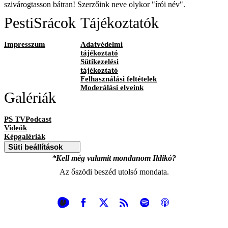
szivárogtasson bátran! Szerzőink neve olykor "írói név".
PestiSrácok
Tájékoztatók
Impresszum
Adatvédelmi
tájékoztató
Sütikezelési
tájékoztató
Felhasználási feltételek
Moderálási elveink
Galériák
PS TVPodcast
Videók
Képgalériák
Süti beállítások
*Kell még valamit mondanom Ildikó?
Az őszödi beszéd utolsó mondata.