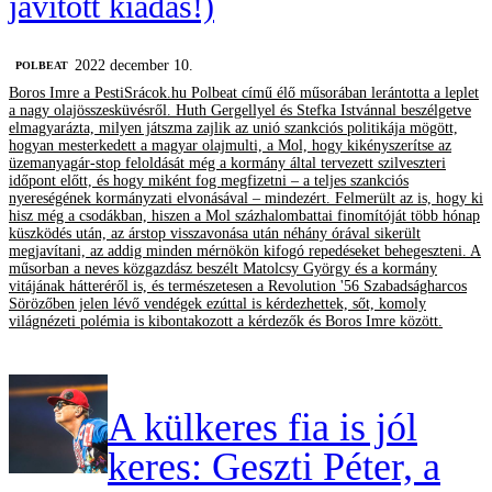
javított kiadás!)
2022 december 10.
‎POLBEAT
Boros Imre a PestiSrácok.hu Polbeat című élő műsorában lerántotta a leplet
a nagy olajösszesküvésről. Huth Gergellyel és Stefka Istvánnal beszélgetve
elmagyarázta, milyen játszma zajlik az unió szankciós politikája mögött,
hogyan mesterkedett a magyar olajmulti, a Mol, hogy kikényszerítse az
üzemanyagár-stop feloldását még a kormány által tervezett szilveszteri
időpont előtt, és hogy miként fog megfizetni – a teljes szankciós
nyereségének kormányzati elvonásával – mindezért. Felmerült az is, hogy ki
hisz még a csodákban, hiszen a Mol százhalombattai finomítóját több hónap
küszködés után, az árstop visszavonása után néhány órával sikerült
megjavítani, az addig minden mérnökön kifogó repedéseket behegeszteni. A
műsorban a neves közgazdász beszélt Matolcsy György és a kormány
vitájának hátteréről is, és természetesen a Revolution '56 Szabadságharcos
Sörözőben jelen lévő vendégek ezúttal is kérdezhettek, sőt, komoly
világnézeti polémia is kibontakozott a kérdezők és Boros Imre között.
A külkeres fia is jól
keres: Geszti Péter, a