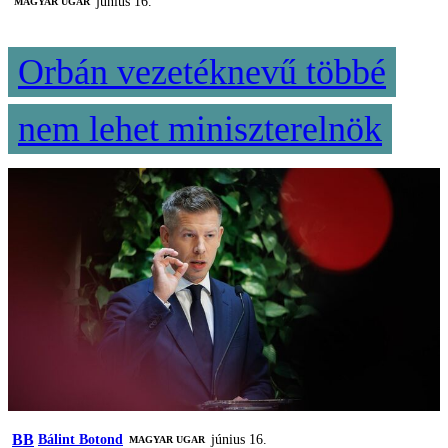
június 16.
MAGYAR UGAR
Orbán vezetéknevű többé
nem lehet miniszterelnök
BB
Bálint Botond
június 16.
MAGYAR UGAR