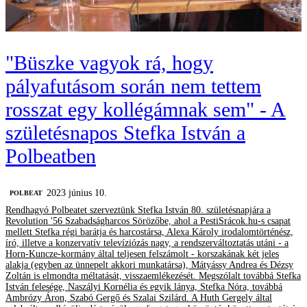
"Büszke vagyok rá, hogy
pályafutásom során nem tettem
rosszat egy kollégámnak sem" - A
születésnapos Stefka István a
Polbeatben
2023 június 10.
‎POLBEAT
Rendhagyó Polbeatet szerveztünk Stefka István 80. születésnapjára a
Revolution '56 Szabadságharcos Sörözőbe, ahol a PestiSrácok.hu-s csapat
mellett Stefka régi barátja és harcostársa, Alexa Károly irodalomtörténész,
író, illetve a konzervatív televíziózás nagy, a rendszerváltoztatás utáni - a
Horn-Kuncze-kormány által teljesen felszámolt - korszakának két jeles
alakja (egyben az ünnepelt akkori munkatársa), Mátyássy Andrea és Dézsy
Zoltán is elmondta méltatását, visszaemlékezését. Megszólalt továbbá Stefka
István felesége, Naszályi Kornélia és egyik lánya, Stefka Nóra, továbbá
Ambrózy Áron, Szabó Gergő és Szalai Szilárd. A Huth Gergely által