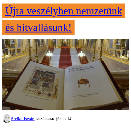
Újra veszélyben nemzetünk
és hitvallásunk!
Stefka István
június 14.
VEZÉRCIKK