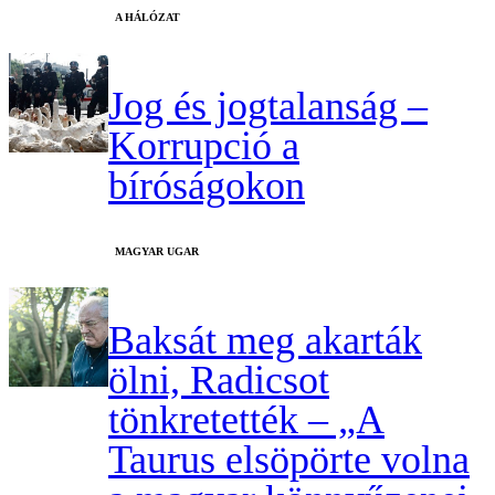
A HÁLÓZAT
Jog és jogtalanság –
Korrupció a
bíróságokon
MAGYAR UGAR
Baksát meg akarták
ölni, Radicsot
tönkretették – „A
Taurus elsöpörte volna