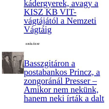
kádergyerek, avagy a
KISZ KB VIT-
vágtájától a Nemzeti
Vágtáig
A HÁLÓZAT
Basszgitáron a
postabankos Princz, a
zongoránál Presser –
Amikor nem nekünk,
hanem neki írták a dalt