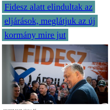
Fidesz alatt elindultak az
eljárások, meglátjuk az új
kormány mire jut