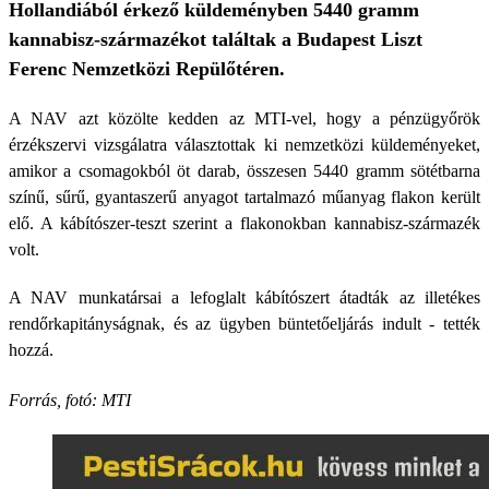
Hollandiából érkező küldeményben 5440 gramm
kannabisz-származékot találtak a Budapest Liszt
Ferenc Nemzetközi Repülőtéren.
A NAV azt közölte kedden az MTI-vel, hogy a pénzügyőrök
érzékszervi vizsgálatra választottak ki nemzetközi küldeményeket,
amikor a csomagokból öt darab, összesen 5440 gramm sötétbarna
színű, sűrű, gyantaszerű anyagot tartalmazó műanyag flakon került
elő. A kábítószer-teszt szerint a flakonokban kannabisz-származék
volt.
A NAV munkatársai a lefoglalt kábítószert átadták az illetékes
rendőrkapitányságnak, és az ügyben büntetőeljárás indult - tették
hozzá.
Forrás, fotó: MTI