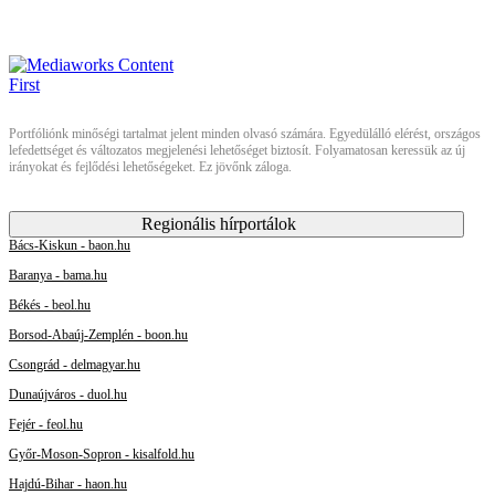
Portfóliónk minőségi tartalmat jelent minden olvasó számára. Egyedülálló elérést, országos
lefedettséget és változatos megjelenési lehetőséget biztosít. Folyamatosan keressük az új
irányokat és fejlődési lehetőségeket. Ez jövőnk záloga.
Regionális hírportálok
Bács-Kiskun - baon.hu
Baranya - bama.hu
Békés - beol.hu
Borsod-Abaúj-Zemplén - boon.hu
Csongrád - delmagyar.hu
Dunaújváros - duol.hu
Fejér - feol.hu
Győr-Moson-Sopron - kisalfold.hu
Hajdú-Bihar - haon.hu