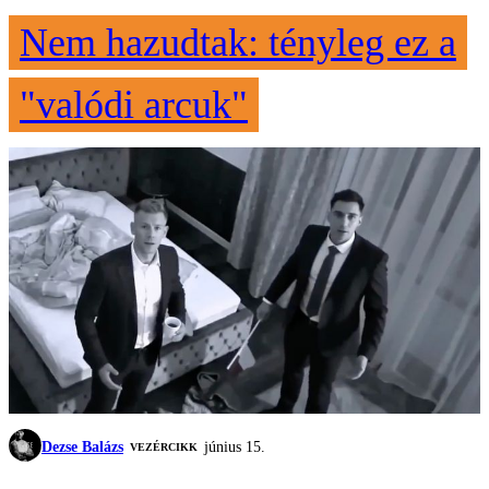
Nem hazudtak: tényleg ez a
"valódi arcuk"
Dezse Balázs
június 15.
VEZÉRCIKK