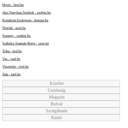
Heves - heol.hu
Jász-Nagykun-Szolnok - szoljon.hu
Komárom-Esztergom - kemma.hu
Nógrád - nool.hu
Somogy - sonline.hu
Szabolcs-Szatmár-Bereg - szon.hu
Tolna - teol.hu
Vas - vaol.hu
Veszprém - veol.hu
Zala - zaol.hu
Közélet
Gazdaság
Magazin
Bulvár
Szolgáltatás
Rádió