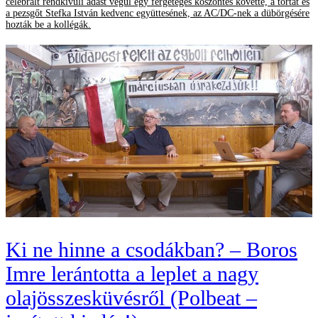
celebrált rendkívüli adást végül egy fergeteges köszöntés követte, a tortát és
a pezsgőt Stefka István kedvenc együttesének, az AC/DC-nek a dübörgésére
hozták be a kollégák.
Ki ne hinne a csodákban? – Boros
Imre lerántotta a leplet a nagy
olajösszesküvésről (Polbeat –