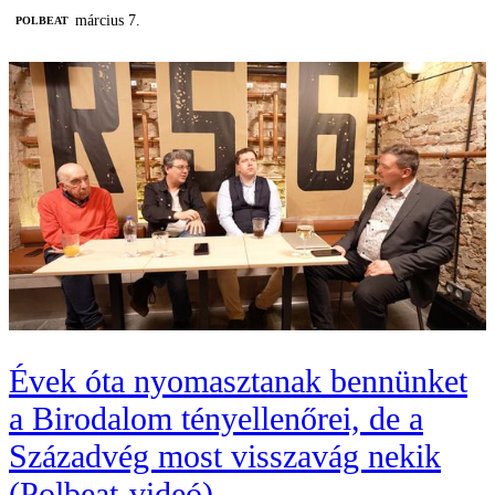
március 7.
‎POLBEAT
Évek óta nyomasztanak bennünket
a Birodalom tényellenőrei, de a
Századvég most visszavág nekik
(Polbeat-videó)