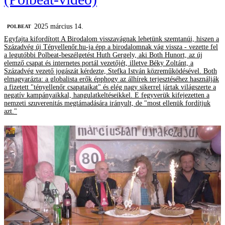
2025 március 14.
‎POLBEAT
Egyfajta kifordított A Birodalom visszavágnak lehetünk szemtanúi, hiszen a
Századvég új Tényellenőr.hu-ja épp a birodalomnak vág vissza - vezette fel
a legutóbbi Polbeat-beszélgetést Huth Gergely, aki Both Hunort, az új
elemző csapat és internetes portál vezetőjét, illetve Béky Zoltánt, a
Századvég vezető jogászát kérdezte, Stefka István közreműködésével. Both
elmagyarázta: a globalista erők épphogy az álhírek terjesztéséhez használják
a fizetett "tényellenőr csapataikat" és elég nagy sikerrel jártak világszerte a
negatív kampányaikkal, hangulatkeltéseikkel. E fegyverük kifejezetten a
nemzeti szuverenitás megtámadására irányult, de "most ellenük fordítjuk
azt."