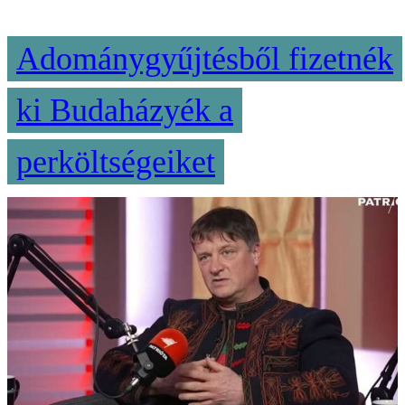
Adománygyűjtésből fizetnék
ki Budaházyék a
perköltségeiket