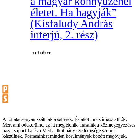
a magyar könnyűzenei
életet. Ha hagyják”
(Kisfaludy András
interjú, 2. rész)
A HÁLÓZAT
Ahol alacsonyan szállnak a sallerek. És ahol nincs íróasztalfiók.
Mert ami odakerülne, az itt megjelenik. Írásaink a közmegegyezéses
hazai sajtóetika és a Médiaalkotmány szellemisége szerint
készülnek. Forrásainkat minden körülmények között megóvjuk,