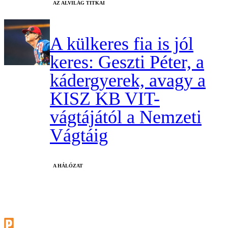
AZ ALVILÁG TITKAI
A külkeres fia is jól
keres: Geszti Péter, a
kádergyerek, avagy a
KISZ KB VIT-
vágtájától a Nemzeti
Vágtáig
A HÁLÓZAT