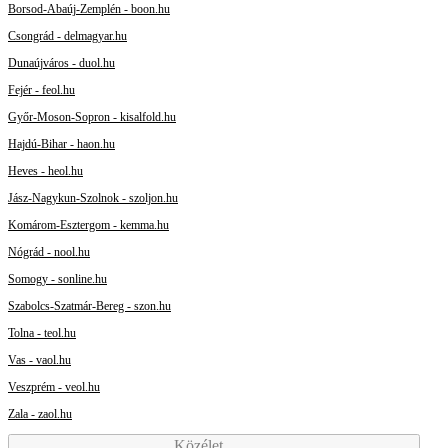
Borsod-Abaúj-Zemplén - boon.hu
Csongrád - delmagyar.hu
Dunaújváros - duol.hu
Fejér - feol.hu
Győr-Moson-Sopron - kisalfold.hu
Hajdú-Bihar - haon.hu
Heves - heol.hu
Jász-Nagykun-Szolnok - szoljon.hu
Komárom-Esztergom - kemma.hu
Nógrád - nool.hu
Somogy - sonline.hu
Szabolcs-Szatmár-Bereg - szon.hu
Tolna - teol.hu
Vas - vaol.hu
Veszprém - veol.hu
Zala - zaol.hu
Közélet