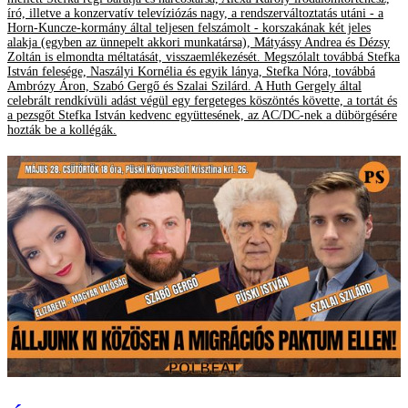
író, illetve a konzervatív televíziózás nagy, a rendszerváltoztatás utáni - a
Horn-Kuncze-kormány által teljesen felszámolt - korszakának két jeles
alakja (egyben az ünnepelt akkori munkatársa), Mátyássy Andrea és Dézsy
Zoltán is elmondta méltatását, visszaemlékezését. Megszólalt továbbá Stefka
István felesége, Naszályi Kornélia és egyik lánya, Stefka Nóra, továbbá
Ambrózy Áron, Szabó Gergő és Szalai Szilárd. A Huth Gergely által
celebrált rendkívüli adást végül egy fergeteges köszöntés követte, a tortát és
a pezsgőt Stefka István kedvenc együttesének, az AC/DC-nek a dübörgésére
hozták be a kollégák.