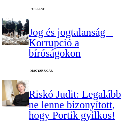
‎POLBEAT
Jog és jogtalanság –
Korrupció a
bíróságokon
MAGYAR UGAR
Riskó Judit: Legalább
ne lenne bizonyított,
hogy Portik gyilkos!