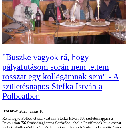
"Büszke vagyok rá, hogy
pályafutásom során nem tettem
rosszat egy kollégámnak sem" - A
születésnapos Stefka István a
Polbeatben
2023 június 10.
‎POLBEAT
Rendhagyó Polbeatet szerveztünk Stefka István 80. születésnapjára a
Revolution '56 Szabadságharcos Sörözőbe, ahol a PestiSrácok.hu-s csapat
mellett Stefka régi barátja és harcostársa, Alexa Károly irodalomtörténész,