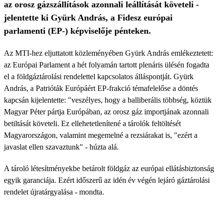
az orosz gázszállítások azonnali leállítását követeli -
jelentette ki Gyürk András, a Fidesz európai
parlamenti (EP-) képviselője pénteken.
Az MTI-hez eljuttatott közleményében Gyürk András emlékeztetett:
az Európai Parlament a hét folyamán tartott plenáris ülésén fogadta
el a földgáztárolási rendelettel kapcsolatos álláspontját. Gyürk
András, a Patrióták Európáért EP-frakció témafelelőse a döntés
kapcsán kijelentette: "veszélyes, hogy a balliberális többség, köztük
Magyar Péter pártja Európában, az orosz gáz importjának azonnali
betiltását követeli. Ez ellehetetlenítené a tárolók feltöltését
Magyarországon, valamint megemelné a rezsiárakat is, "ezért a
javaslat ellen szavaztunk" - húzta alá.
A tároló létesítményekbe betárolt földgáz az európai ellátásbiztonság
egyik garanciája. Ezért időszerű az idén év végén lejáró gáztárolási
rendelet újratárgyalása - mondta.