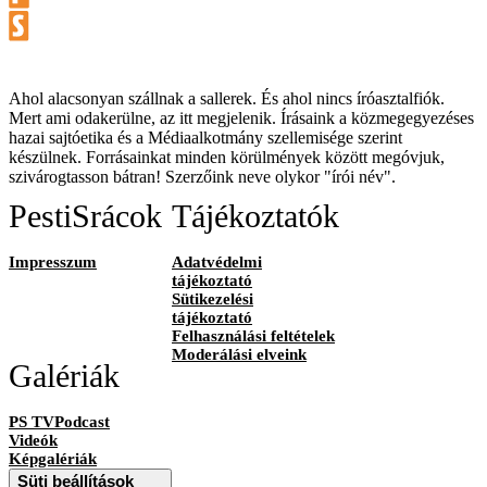
Ahol alacsonyan szállnak a sallerek. És ahol nincs íróasztalfiók.
Mert ami odakerülne, az itt megjelenik. Írásaink a közmegegyezéses
hazai sajtóetika és a Médiaalkotmány szellemisége szerint
készülnek. Forrásainkat minden körülmények között megóvjuk,
szivárogtasson bátran! Szerzőink neve olykor "írói név".
PestiSrácok
Tájékoztatók
Impresszum
Adatvédelmi
tájékoztató
Sütikezelési
tájékoztató
Felhasználási feltételek
Moderálási elveink
Galériák
PS TVPodcast
Videók
Képgalériák
Süti beállítások