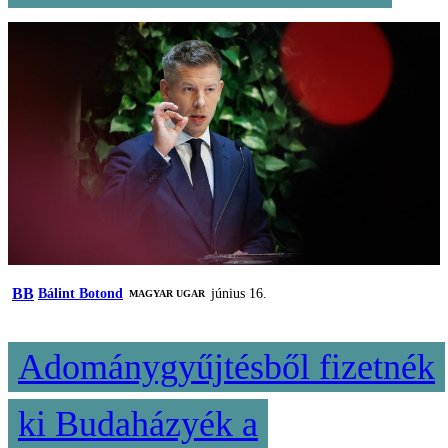
BB
Bálint Botond
június 16.
MAGYAR UGAR
Adománygyűjtésből fizetnék
ki Budaházyék a