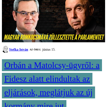
Stefka István
június 15.
AZ ÖREG
Orbán a Matolcsy-ügyről: a
Fidesz alatt elindultak az
eljárások, meglátjuk az új
kormány mire jut