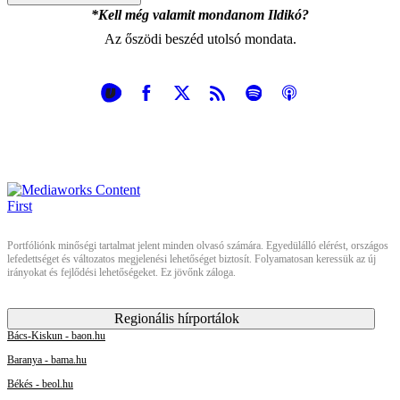
*Kell még valamit mondanom Ildikó?
Az őszödi beszéd utolsó mondata.
Portfóliónk minőségi tartalmat jelent minden olvasó számára. Egyedülálló elérést, országos
lefedettséget és változatos megjelenési lehetőséget biztosít. Folyamatosan keressük az új
irányokat és fejlődési lehetőségeket. Ez jövőnk záloga.
Regionális hírportálok
Bács-Kiskun - baon.hu
Baranya - bama.hu
Békés - beol.hu