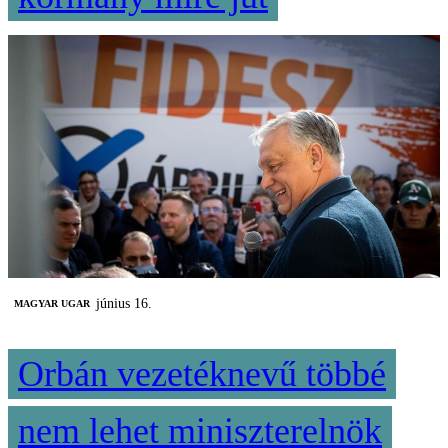
június 16.
MAGYAR UGAR
Orbán vezetéknevű többé
nem lehet miniszterelnök