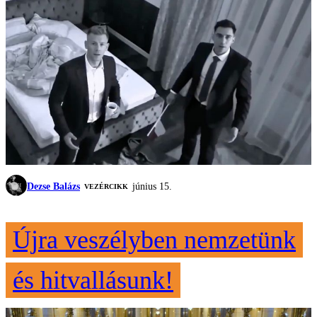
Dezse Balázs
június 15.
VEZÉRCIKK
Újra veszélyben nemzetünk
és hitvallásunk!