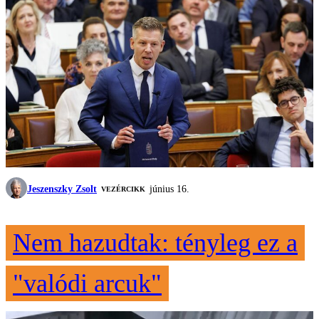
Jeszenszky Zsolt
június 16.
VEZÉRCIKK
Nem hazudtak: tényleg ez a
"valódi arcuk"