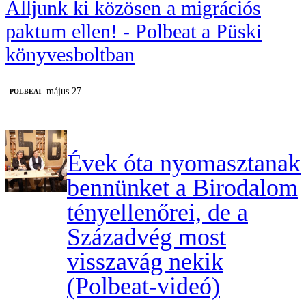
Álljunk ki közösen a migrációs
paktum ellen! - Polbeat a Püski
könyvesboltban
május 27.
‎POLBEAT
Évek óta nyomasztanak
bennünket a Birodalom
tényellenőrei, de a
Századvég most
visszavág nekik
(Polbeat-videó)