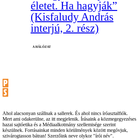
életet. Ha hagyják”
(Kisfaludy András
interjú, 2. rész)
A HÁLÓZAT
Ahol alacsonyan szállnak a sallerek. És ahol nincs íróasztalfiók.
Mert ami odakerülne, az itt megjelenik. Írásaink a közmegegyezéses
hazai sajtóetika és a Médiaalkotmány szellemisége szerint
készülnek. Forrásainkat minden körülmények között megóvjuk,
szivárogtasson bátran! Szerzőink neve olykor "írói név".