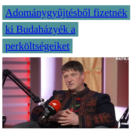
Adománygyűjtésből fizetnék
ki Budaházyék a
perköltségeiket