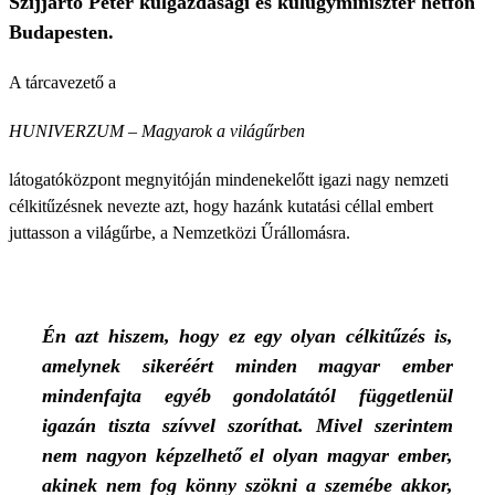
Szijjártó Péter külgazdasági és külügyminiszter hétfőn
Budapesten.
A tárcavezető a
HUNIVERZUM – Magyarok a világűrben
látogatóközpont megnyitóján mindenekelőtt igazi nagy nemzeti
célkitűzésnek nevezte azt, hogy hazánk kutatási céllal embert
juttasson a világűrbe, a Nemzetközi Űrállomásra.
Én azt hiszem, hogy ez egy olyan célkitűzés is,
amelynek sikeréért minden magyar ember
mindenfajta egyéb gondolatától függetlenül
igazán tiszta szívvel szoríthat. Mivel szerintem
nem nagyon képzelhető el olyan magyar ember,
akinek nem fog könny szökni a szemébe akkor,