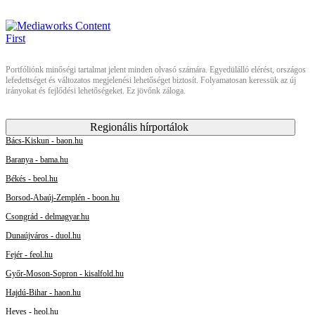
Portfóliónk minőségi tartalmat jelent minden olvasó számára. Egyedülálló elérést, országos
lefedettséget és változatos megjelenési lehetőséget biztosít. Folyamatosan keressük az új
irányokat és fejlődési lehetőségeket. Ez jövőnk záloga.
Regionális hírportálok
Bács-Kiskun - baon.hu
Baranya - bama.hu
Békés - beol.hu
Borsod-Abaúj-Zemplén - boon.hu
Csongrád - delmagyar.hu
Dunaújváros - duol.hu
Fejér - feol.hu
Győr-Moson-Sopron - kisalfold.hu
Hajdú-Bihar - haon.hu
Heves - heol.hu