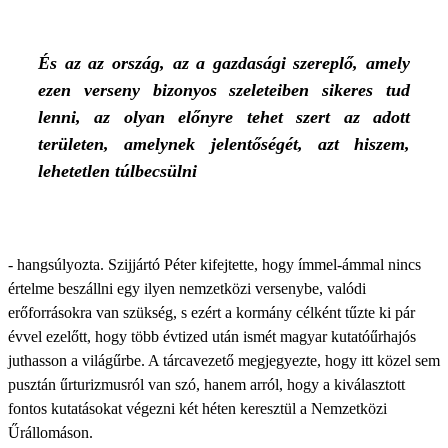
És az az ország, az a gazdasági szereplő, amely
ezen verseny bizonyos szeleteiben sikeres tud
lenni, az olyan előnyre tehet szert az adott
területen, amelynek jelentőségét, azt hiszem,
lehetetlen túlbecsülni
- hangsúlyozta. Szijjártó Péter kifejtette, hogy ímmel-ámmal nincs
értelme beszállni egy ilyen nemzetközi versenybe, valódi
erőforrásokra van szükség, s ezért a kormány célként tűzte ki pár
évvel ezelőtt, hogy több évtized után ismét magyar kutatóűrhajós
juthasson a világűrbe. A tárcavezető megjegyezte, hogy itt közel sem
pusztán űrturizmusról van szó, hanem arról, hogy a kiválasztott
fontos kutatásokat végezni két héten keresztül a Nemzetközi
Űrállomáson.