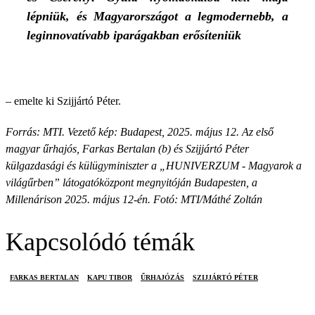
lépniük, és Magyarországot a legmodernebb, a
leginnovatívabb iparágakban erősíteniük
– emelte ki Szijjártó Péter.
Forrás: MTI. Vezető kép: Budapest, 2025. május 12. Az első
magyar űrhajós, Farkas Bertalan (b) és Szijjártó Péter
külgazdasági és külügyminiszter a „HUNIVERZUM - Magyarok a
világűrben” látogatóközpont megnyitóján Budapesten, a
Millenárison 2025. május 12-én. Fotó: MTI/Máthé Zoltán
Kapcsolódó témák
FARKAS BERTALAN
KAPU TIBOR
ŰRHAJÓZÁS
SZIJJÁRTÓ PÉTER