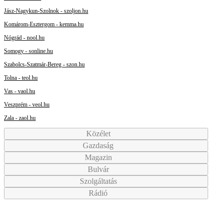
Jász-Nagykun-Szolnok - szoljon.hu
Komárom-Esztergom - kemma.hu
Nógrád - nool.hu
Somogy - sonline.hu
Szabolcs-Szatmár-Bereg - szon.hu
Tolna - teol.hu
Vas - vaol.hu
Veszprém - veol.hu
Zala - zaol.hu
Közélet
Gazdaság
Magazin
Bulvár
Szolgáltatás
Rádió