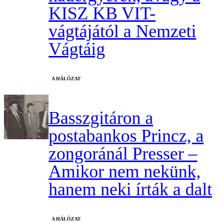
KISZ KB VIT-
vágtájától a Nemzeti
Vágtáig
A HÁLÓZAT
Basszgitáron a
postabankos Princz, a
zongoránál Presser –
Amikor nem nekünk,
hanem neki írták a dalt
A HÁLÓZAT