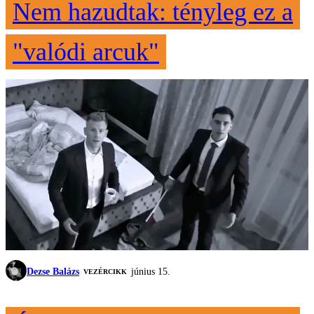
Nem hazudtak: tényleg ez a
"valódi arcuk"
Dezse Balázs
június 15.
VEZÉRCIKK