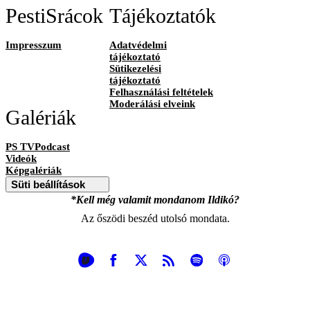
PestiSrácok
Tájékoztatók
Impresszum
Adatvédelmi
tájékoztató
Sütikezelési
tájékoztató
Felhasználási feltételek
Moderálási elveink
Galériák
PS TVPodcast
Videók
Képgalériák
Süti beállítások
*Kell még valamit mondanom Ildikó?
Az őszödi beszéd utolsó mondata.