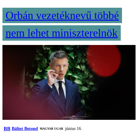
Orbán vezetéknevű többé
nem lehet miniszterelnök
BB
Bálint Botond
június 16.
MAGYAR UGAR