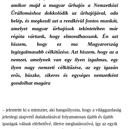
amikor majd a magyar űrhajós a Nemzetközi
Űrállomáshoz dokkolódik az űrhajójával, oda
belép, és megkezdi azt a rendkívül fontos munkát,
amelyet magyar űrhajósok tekintetében már
régóta vártunk, hogy elmondhassunk.
Én azt
hiszem, hogy ez ma Magyarország
legizgalmasabb célkitűzése. Azt hiszem, hogy az a
nemzet, amelynek van egy ilyen izgalmas, egy
ilyen nagy nemzeti célkitűzése, az egy igazán
erős, büszke, sikeres és egységes nemzetként
gondolhat magára
– jelentette ki a miniszter, aki hangsúlyozta, hogy a világgazdaság
jelenlegi alapvető átalakulásával folyamatosan újabb és újabb
iparágak válnak elérhetővé, illetve meghatározóvá, így az egyik