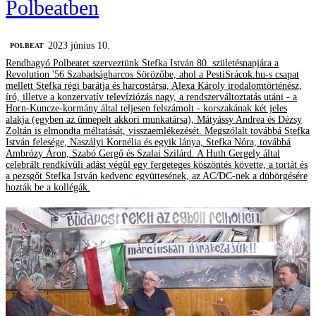
Polbeatben
2023 június 10.
‎POLBEAT
Rendhagyó Polbeatet szerveztünk Stefka István 80. születésnapjára a
Revolution '56 Szabadságharcos Sörözőbe, ahol a PestiSrácok.hu-s csapat
mellett Stefka régi barátja és harcostársa, Alexa Károly irodalomtörténész,
író, illetve a konzervatív televíziózás nagy, a rendszerváltoztatás utáni - a
Horn-Kuncze-kormány által teljesen felszámolt - korszakának két jeles
alakja (egyben az ünnepelt akkori munkatársa), Mátyássy Andrea és Dézsy
Zoltán is elmondta méltatását, visszaemlékezését. Megszólalt továbbá Stefka
István felesége, Naszályi Kornélia és egyik lánya, Stefka Nóra, továbbá
Ambrózy Áron, Szabó Gergő és Szalai Szilárd. A Huth Gergely által
celebrált rendkívüli adást végül egy fergeteges köszöntés követte, a tortát és
a pezsgőt Stefka István kedvenc együttesének, az AC/DC-nek a dübörgésére
hozták be a kollégák.