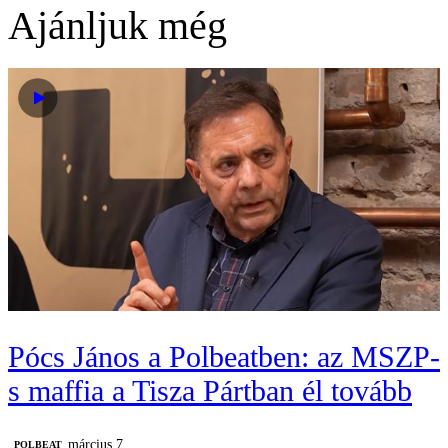
Ajánljuk még
Pócs János a Polbeatben: az MSZP-
s maffia a Tisza Pártban él tovább
március 7.
‎POLBEAT