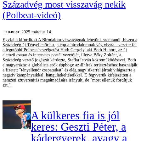
Századvég most visszavág nekik
(Polbeat-videó)
2025 március 14.
‎POLBEAT
Egyfajta kifordított A Birodalom visszavágnak lehetünk szemtanúi, hiszen a
Századvég új Tényellenőr.hu-ja épp a birodalomnak vág vissza - vezette fel
a legutóbbi Polbeat-beszélgetést Huth Gergely, aki Both Hunort, az új
elemző csapat és internetes portál vezetőjét, illetve Béky Zoltánt, a
Századvég vezető jogászát kérdezte, Stefka István közreműködésével. Both
elmagyarázta: a globalista erők épphogy az álhírek terjesztéséhez használják
a fizetett "tényellenőr csapataikat" és elég nagy sikerrel jártak világszerte a
negatív kampányaikkal, hangulatkeltéseikkel. E fegyverük kifejezetten a
nemzeti szuverenitás megtámadására irányult, de "most ellenük fordítjuk
azt."
A külkeres fia is jól
keres: Geszti Péter, a
kádergyerek, avagy a