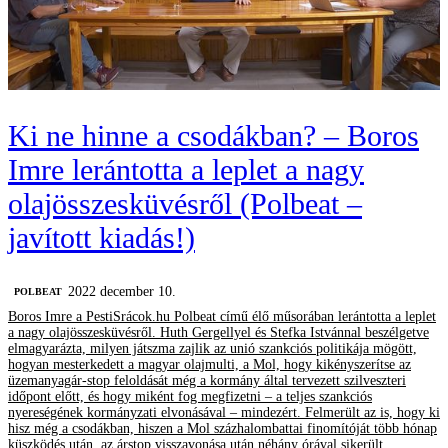
Ki ne hinne a csodákban? – Boros
Imre lerántotta a leplet a nagy
olajösszesküvésről (Polbeat –
javított kiadás!)
2022 december 10.
‎POLBEAT
Boros Imre a PestiSrácok.hu Polbeat című élő műsorában lerántotta a leplet
a nagy olajösszesküvésről. Huth Gergellyel és Stefka Istvánnal beszélgetve
elmagyarázta, milyen játszma zajlik az unió szankciós politikája mögött,
hogyan mesterkedett a magyar olajmulti, a Mol, hogy kikényszerítse az
üzemanyagár-stop feloldását még a kormány által tervezett szilveszteri
időpont előtt, és hogy miként fog megfizetni – a teljes szankciós
nyereségének kormányzati elvonásával – mindezért. Felmerült az is, hogy ki
hisz még a csodákban, hiszen a Mol százhalombattai finomítóját több hónap
küszködés után, az árstop visszavonása után néhány órával sikerült