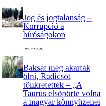
Jog és jogtalanság –
Korrupció a
bíróságokon
MAGYAR UGAR
Baksát meg akarták
ölni, Radicsot
tönkretették – „A
Taurus elsöpörte volna
a magyar könnyűzenei