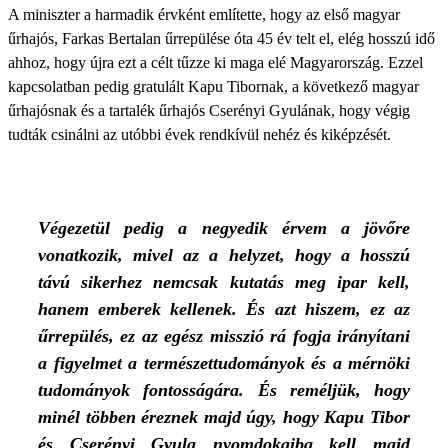
A miniszter a harmadik érvként említette, hogy az első magyar
űrhajós, Farkas Bertalan űrrepülése óta 45 év telt el, elég hosszú idő
ahhoz, hogy újra ezt a célt tűzze ki maga elé Magyarország. Ezzel
kapcsolatban pedig gratulált Kapu Tibornak, a következő magyar
űrhajósnak és a tartalék űrhajós Cserényi Gyulának, hogy végig
tudták csinálni az utóbbi évek rendkívül nehéz és kiképzését.
Végezetül pedig a negyedik érvem a jövőre
vonatkozik, mivel az a helyzet, hogy a hosszú
távú sikerhez nemcsak kutatás meg ipar kell,
hanem emberek kellenek. És azt hiszem, ez az
űrrepülés, ez az egész misszió rá fogja irányítani
a figyelmet a természettudományok és a mérnöki
tudományok fontosságára. És reméljük, hogy
minél többen éreznek majd úgy, hogy Kapu Tibor
és Cserényi Gyula nyomdokaiba kell majd