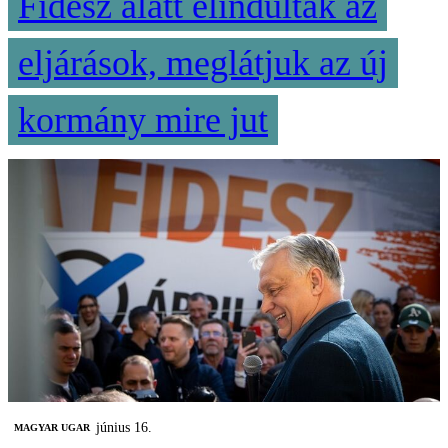
Fidesz alatt elindultak az
eljárások, meglátjuk az új
kormány mire jut
június 16.
MAGYAR UGAR