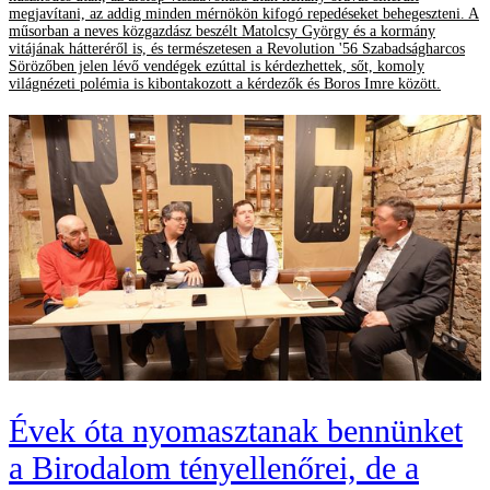
megjavítani, az addig minden mérnökön kifogó repedéseket behegeszteni. A
műsorban a neves közgazdász beszélt Matolcsy György és a kormány
vitájának hátteréről is, és természetesen a Revolution '56 Szabadságharcos
Sörözőben jelen lévő vendégek ezúttal is kérdezhettek, sőt, komoly
világnézeti polémia is kibontakozott a kérdezők és Boros Imre között.
Évek óta nyomasztanak bennünket
a Birodalom tényellenőrei, de a