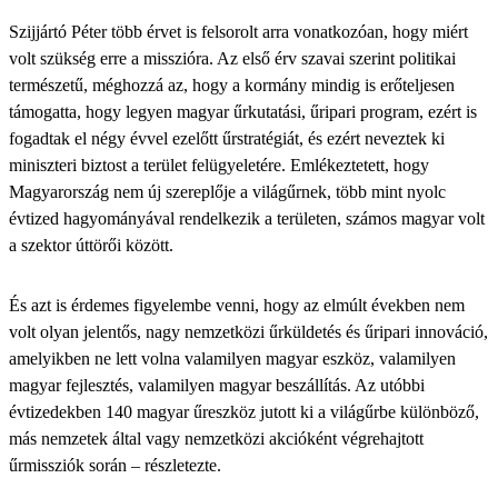
Szijjártó Péter több érvet is felsorolt arra vonatkozóan, hogy miért
volt szükség erre a misszióra. Az első érv szavai szerint politikai
természetű, méghozzá az, hogy a kormány mindig is erőteljesen
támogatta, hogy legyen magyar űrkutatási, űripari program, ezért is
fogadtak el négy évvel ezelőtt űrstratégiát, és ezért neveztek ki
miniszteri biztost a terület felügyeletére. Emlékeztetett, hogy
Magyarország nem új szereplője a világűrnek, több mint nyolc
évtized hagyományával rendelkezik a területen, számos magyar volt
a szektor úttörői között.
És azt is érdemes figyelembe venni, hogy az elmúlt években nem
volt olyan jelentős, nagy nemzetközi űrküldetés és űripari innováció,
amelyikben ne lett volna valamilyen magyar eszköz, valamilyen
magyar fejlesztés, valamilyen magyar beszállítás. Az utóbbi
évtizedekben 140 magyar űreszköz jutott ki a világűrbe különböző,
más nemzetek által vagy nemzetközi akcióként végrehajtott
űrmissziók során – részletezte.