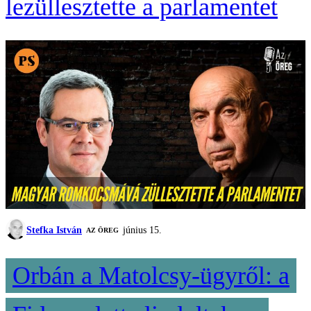
lezüllesztette a parlamentet
Stefka István
június 15.
AZ ÖREG
Orbán a Matolcsy-ügyről: a