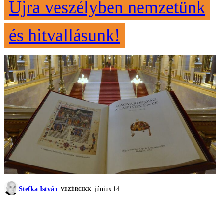
Újra veszélyben nemzetünk
és hitvallásunk!
Stefka István
június 14.
VEZÉRCIKK