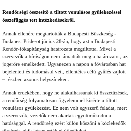
Rendőrségi összesítő a tiltott vonulásos gyülekezéssel
összefüggés tett intézkedésekről.
Annak ellenére megtartották a Budapesti Büszkeség -
Budapest Pride-ot június 28-án, hogy azt a Budapesti
Rendőr-főkapitányság határozata megtiltotta. Mivel a
szervezők a bíróságon nem támadták meg a határozatot, az
jogerőre emelkedett. Ugyanezen a napon a fővárosban hat
bejelentett és tudomásul vett, ellentétes célú gyűlés zajlott
– részben azonos helyszíneken.
Annak érdekében, hogy ne alakulhassanak ki összetűzések,
a rendőrség folyamatosan figyelemmel kísérte a tiltott
vonulásos gyülekezést. Ez nem volt egyszerű feladat, mert
a szervezők, vezetők nem akartak együttműködni a
hatósággal. A rendőrség ezért külön köszöni a közlekedők
türelmét, akik késve érték el úticéljukat.