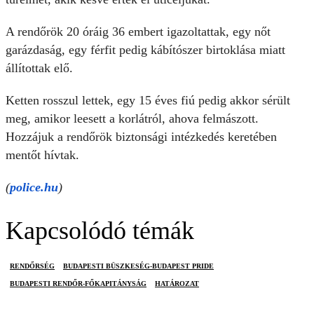
A rendőrök 20 óráig 36 embert igazoltattak, egy nőt
garázdaság, egy férfit pedig kábítószer birtoklása miatt
állítottak elő.
Ketten rosszul lettek, egy 15 éves fiú pedig akkor sérült
meg, amikor leesett a korlátról, ahova felmászott.
Hozzájuk a rendőrök biztonsági intézkedés keretében
mentőt hívtak.
(
police.hu
)
Kapcsolódó témák
RENDŐRSÉG
BUDAPESTI BÜSZKESÉG-BUDAPEST PRIDE
BUDAPESTI RENDŐR-FŐKAPITÁNYSÁG
HATÁROZAT