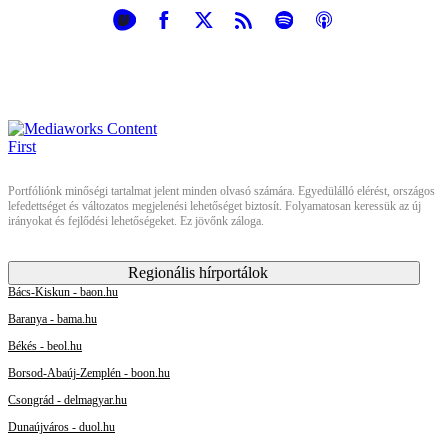
Portfóliónk minőségi tartalmat jelent minden olvasó számára. Egyedülálló elérést, országos
lefedettséget és változatos megjelenési lehetőséget biztosít. Folyamatosan keressük az új
irányokat és fejlődési lehetőségeket. Ez jövőnk záloga.
Regionális hírportálok
Bács-Kiskun - baon.hu
Baranya - bama.hu
Békés - beol.hu
Borsod-Abaúj-Zemplén - boon.hu
Csongrád - delmagyar.hu
Dunaújváros - duol.hu