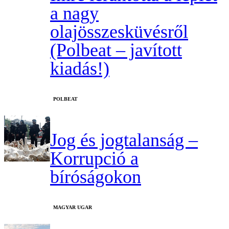
a nagy
olajösszesküvésről
(Polbeat – javított
kiadás!)
‎POLBEAT
Jog és jogtalanság –
Korrupció a
bíróságokon
MAGYAR UGAR