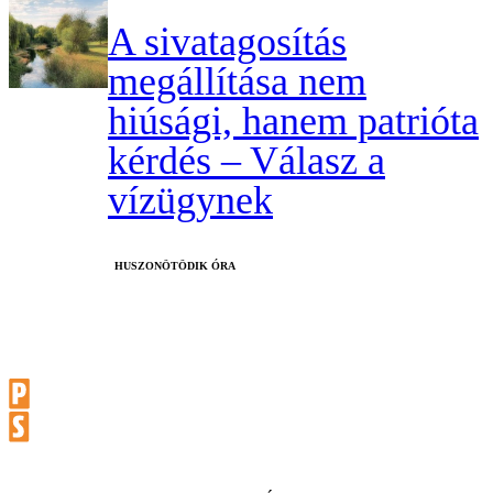
A sivatagosítás
megállítása nem
hiúsági, hanem patrióta
kérdés – Válasz a
vízügynek
HUSZONÖTÖDIK ÓRA