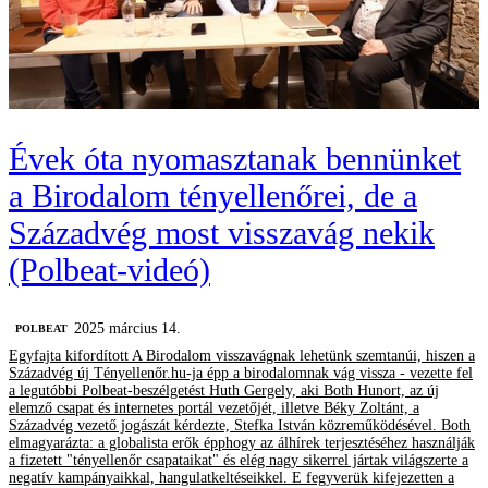
Évek óta nyomasztanak bennünket
a Birodalom tényellenőrei, de a
Századvég most visszavág nekik
(Polbeat-videó)
2025 március 14.
‎POLBEAT
Egyfajta kifordított A Birodalom visszavágnak lehetünk szemtanúi, hiszen a
Századvég új Tényellenőr.hu-ja épp a birodalomnak vág vissza - vezette fel
a legutóbbi Polbeat-beszélgetést Huth Gergely, aki Both Hunort, az új
elemző csapat és internetes portál vezetőjét, illetve Béky Zoltánt, a
Századvég vezető jogászát kérdezte, Stefka István közreműködésével. Both
elmagyarázta: a globalista erők épphogy az álhírek terjesztéséhez használják
a fizetett "tényellenőr csapataikat" és elég nagy sikerrel jártak világszerte a
negatív kampányaikkal, hangulatkeltéseikkel. E fegyverük kifejezetten a