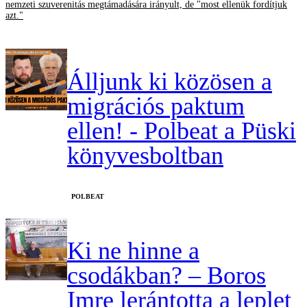
nemzeti szuverenitás megtámadására irányult, de "most ellenük fordítjuk
azt."
Álljunk ki közösen a
migrációs paktum
ellen! - Polbeat a Püski
könyvesboltban
‎POLBEAT
Ki ne hinne a
csodákban? – Boros
Imre lerántotta a leplet