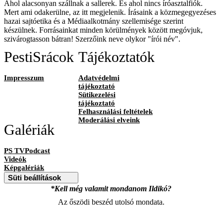
Ahol alacsonyan szállnak a sallerek. És ahol nincs íróasztalfiók.
Mert ami odakerülne, az itt megjelenik. Írásaink a közmegegyezéses
hazai sajtóetika és a Médiaalkotmány szellemisége szerint
készülnek. Forrásainkat minden körülmények között megóvjuk,
szivárogtasson bátran! Szerzőink neve olykor "írói név".
PestiSrácok
Tájékoztatók
Impresszum
Adatvédelmi
tájékoztató
Sütikezelési
tájékoztató
Felhasználási feltételek
Moderálási elveink
Galériák
PS TVPodcast
Videók
Képgalériák
Süti beállítások
*Kell még valamit mondanom Ildikó?
Az őszödi beszéd utolsó mondata.