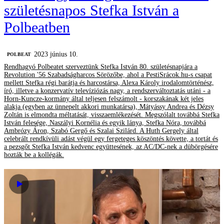
születésnapos Stefka István a
Polbeatben
2023 június 10.
‎POLBEAT
Rendhagyó Polbeatet szerveztünk Stefka István 80. születésnapjára a
Revolution '56 Szabadságharcos Sörözőbe, ahol a PestiSrácok.hu-s csapat
mellett Stefka régi barátja és harcostársa, Alexa Károly irodalomtörténész,
író, illetve a konzervatív televíziózás nagy, a rendszerváltoztatás utáni - a
Horn-Kuncze-kormány által teljesen felszámolt - korszakának két jeles
alakja (egyben az ünnepelt akkori munkatársa), Mátyássy Andrea és Dézsy
Zoltán is elmondta méltatását, visszaemlékezését. Megszólalt továbbá Stefka
István felesége, Naszályi Kornélia és egyik lánya, Stefka Nóra, továbbá
Ambrózy Áron, Szabó Gergő és Szalai Szilárd. A Huth Gergely által
celebrált rendkívüli adást végül egy fergeteges köszöntés követte, a tortát és
a pezsgőt Stefka István kedvenc együttesének, az AC/DC-nek a dübörgésére
hozták be a kollégák.