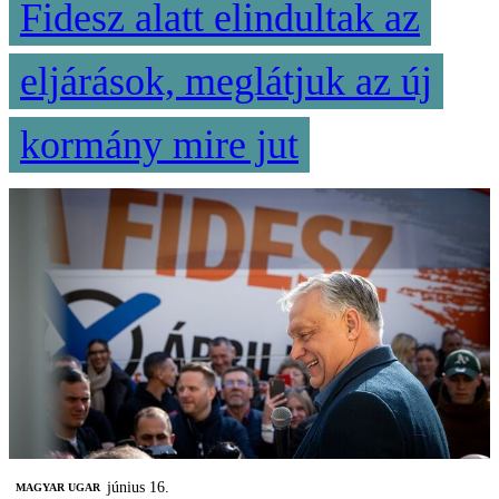
Fidesz alatt elindultak az
eljárások, meglátjuk az új
kormány mire jut
június 16.
MAGYAR UGAR