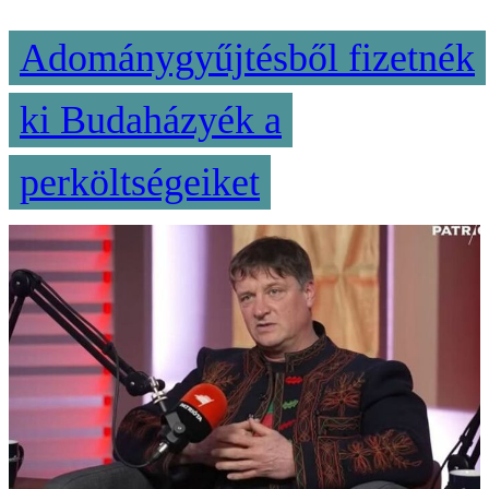
Adománygyűjtésből fizetnék
ki Budaházyék a
perköltségeiket