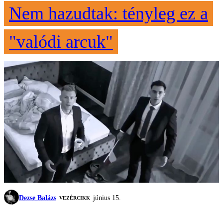
Nem hazudtak: tényleg ez a
"valódi arcuk"
Dezse Balázs
június 15.
VEZÉRCIKK