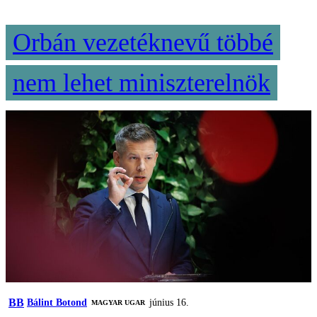
Orbán vezetéknevű többé
nem lehet miniszterelnök
BB
Bálint Botond
június 16.
MAGYAR UGAR