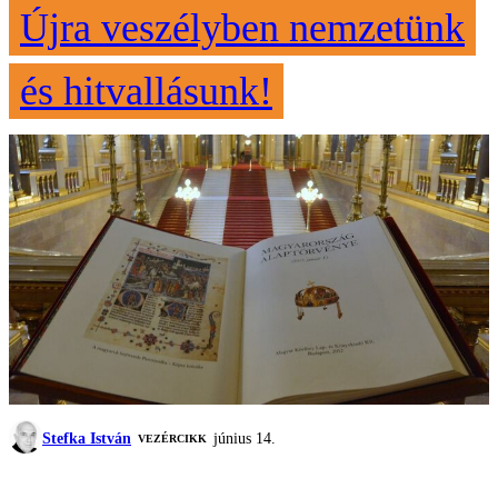
Újra veszélyben nemzetünk
és hitvallásunk!
Stefka István
június 14.
VEZÉRCIKK