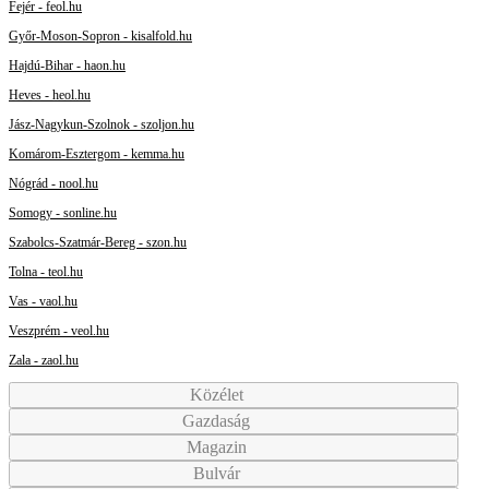
Fejér - feol.hu
Győr-Moson-Sopron - kisalfold.hu
Hajdú-Bihar - haon.hu
Heves - heol.hu
Jász-Nagykun-Szolnok - szoljon.hu
Komárom-Esztergom - kemma.hu
Nógrád - nool.hu
Somogy - sonline.hu
Szabolcs-Szatmár-Bereg - szon.hu
Tolna - teol.hu
Vas - vaol.hu
Veszprém - veol.hu
Zala - zaol.hu
Közélet
Gazdaság
Magazin
Bulvár