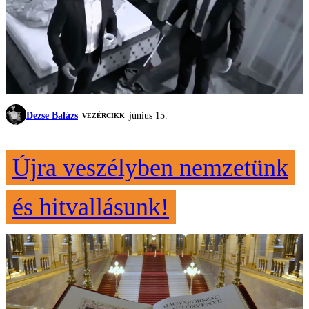
Dezse Balázs
június 15.
VEZÉRCIKK
Újra veszélyben nemzetünk
és hitvallásunk!