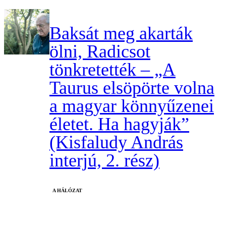
Baksát meg akarták
ölni, Radicsot
tönkretették – „A
Taurus elsöpörte volna
a magyar könnyűzenei
életet. Ha hagyják”
(Kisfaludy András
interjú, 2. rész)
A HÁLÓZAT