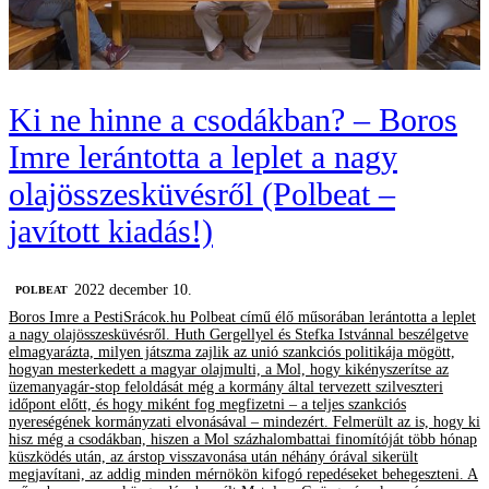
Ki ne hinne a csodákban? – Boros
Imre lerántotta a leplet a nagy
olajösszesküvésről (Polbeat –
javított kiadás!)
2022 december 10.
‎POLBEAT
Boros Imre a PestiSrácok.hu Polbeat című élő műsorában lerántotta a leplet
a nagy olajösszesküvésről. Huth Gergellyel és Stefka Istvánnal beszélgetve
elmagyarázta, milyen játszma zajlik az unió szankciós politikája mögött,
hogyan mesterkedett a magyar olajmulti, a Mol, hogy kikényszerítse az
üzemanyagár-stop feloldását még a kormány által tervezett szilveszteri
időpont előtt, és hogy miként fog megfizetni – a teljes szankciós
nyereségének kormányzati elvonásával – mindezért. Felmerült az is, hogy ki
hisz még a csodákban, hiszen a Mol százhalombattai finomítóját több hónap
küszködés után, az árstop visszavonása után néhány órával sikerült
megjavítani, az addig minden mérnökön kifogó repedéseket behegeszteni. A