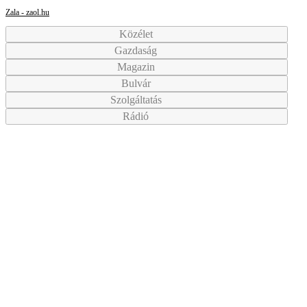
Zala - zaol.hu
Közélet
Gazdaság
Magazin
Bulvár
Szolgáltatás
Rádió