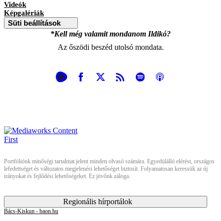
Videók
Képgalériák
Süti beállítások
*Kell még valamit mondanom Ildikó?
Az őszödi beszéd utolsó mondata.
Portfóliónk minőségi tartalmat jelent minden olvasó számára. Egyedülálló elérést, országos
lefedettséget és változatos megjelenési lehetőséget biztosít. Folyamatosan keressük az új
irányokat és fejlődési lehetőségeket. Ez jövőnk záloga.
Regionális hírportálok
Bács-Kiskun - baon.hu