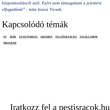
központosításról szól. Ezért nem támogattam a jelentést
elfogadását”
- tette hozzá Vicsek.
Kapcsolódó témák
EU
DIÁK
EGYETEMISTA
ERASMUS
FELSŐOKTATÁSI
TAGÁLLAMOK
PROGRAM
Iratkozz fel a pestisracok.hu