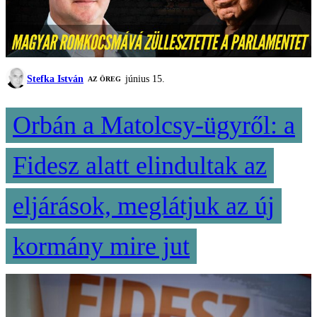
Stefka István
június 15.
AZ ÖREG
Orbán a Matolcsy-ügyről: a
Fidesz alatt elindultak az
eljárások, meglátjuk az új
kormány mire jut