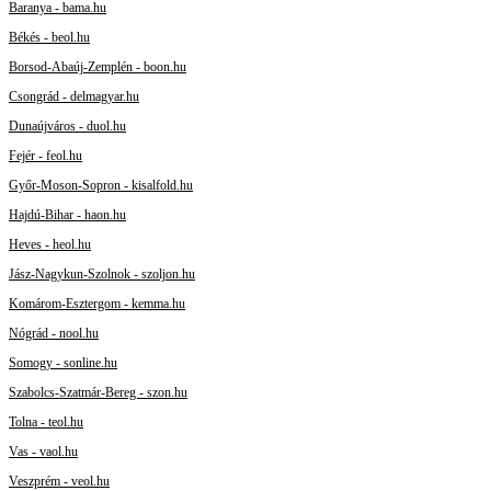
Baranya - bama.hu
Békés - beol.hu
Borsod-Abaúj-Zemplén - boon.hu
Csongrád - delmagyar.hu
Dunaújváros - duol.hu
Fejér - feol.hu
Győr-Moson-Sopron - kisalfold.hu
Hajdú-Bihar - haon.hu
Heves - heol.hu
Jász-Nagykun-Szolnok - szoljon.hu
Komárom-Esztergom - kemma.hu
Nógrád - nool.hu
Somogy - sonline.hu
Szabolcs-Szatmár-Bereg - szon.hu
Tolna - teol.hu
Vas - vaol.hu
Veszprém - veol.hu