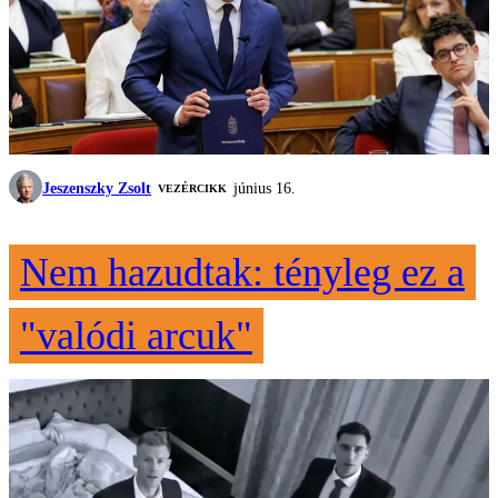
Jeszenszky Zsolt
június 16.
VEZÉRCIKK
Nem hazudtak: tényleg ez a
"valódi arcuk"