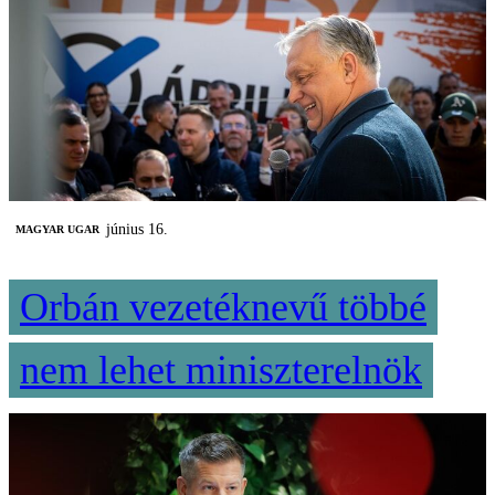
június 16.
MAGYAR UGAR
Orbán vezetéknevű többé
nem lehet miniszterelnök