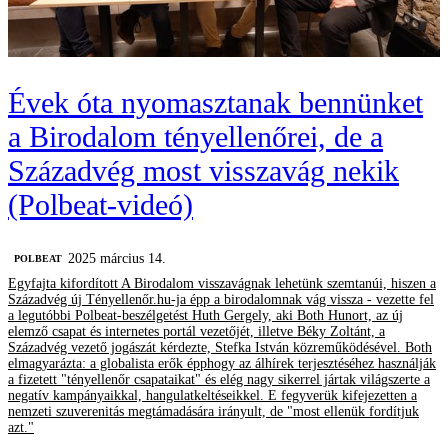
Évek óta nyomasztanak bennünket
a Birodalom tényellenőrei, de a
Századvég most visszavág nekik
(Polbeat-videó)
2025 március 14.
‎POLBEAT
Egyfajta kifordított A Birodalom visszavágnak lehetünk szemtanúi, hiszen a
Századvég új Tényellenőr.hu-ja épp a birodalomnak vág vissza - vezette fel
a legutóbbi Polbeat-beszélgetést Huth Gergely, aki Both Hunort, az új
elemző csapat és internetes portál vezetőjét, illetve Béky Zoltánt, a
Századvég vezető jogászát kérdezte, Stefka István közreműködésével. Both
elmagyarázta: a globalista erők épphogy az álhírek terjesztéséhez használják
a fizetett "tényellenőr csapataikat" és elég nagy sikerrel jártak világszerte a
negatív kampányaikkal, hangulatkeltéseikkel. E fegyverük kifejezetten a
nemzeti szuverenitás megtámadására irányult, de "most ellenük fordítjuk
azt."