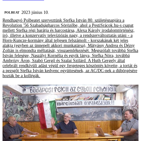
2023 június 10.
‎POLBEAT
Rendhagyó Polbeatet szerveztünk Stefka István 80. születésnapjára a
Revolution '56 Szabadságharcos Sörözőbe, ahol a PestiSrácok.hu-s csapat
mellett Stefka régi barátja és harcostársa, Alexa Károly irodalomtörténész,
író, illetve a konzervatív televíziózás nagy, a rendszerváltoztatás utáni - a
Horn-Kuncze-kormány által teljesen felszámolt - korszakának két jeles
alakja (egyben az ünnepelt akkori munkatársa), Mátyássy Andrea és Dézsy
Zoltán is elmondta méltatását, visszaemlékezését. Megszólalt továbbá Stefka
István felesége, Naszályi Kornélia és egyik lánya, Stefka Nóra, továbbá
Ambrózy Áron, Szabó Gergő és Szalai Szilárd. A Huth Gergely által
celebrált rendkívüli adást végül egy fergeteges köszöntés követte, a tortát és
a pezsgőt Stefka István kedvenc együttesének, az AC/DC-nek a dübörgésére
hozták be a kollégák.