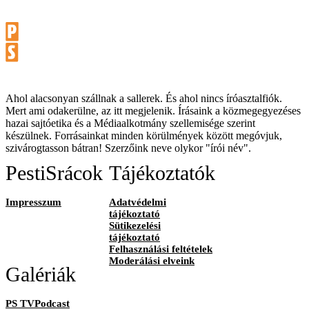
Ahol alacsonyan szállnak a sallerek. És ahol nincs íróasztalfiók.
Mert ami odakerülne, az itt megjelenik. Írásaink a közmegegyezéses
hazai sajtóetika és a Médiaalkotmány szellemisége szerint
készülnek. Forrásainkat minden körülmények között megóvjuk,
szivárogtasson bátran! Szerzőink neve olykor "írói név".
PestiSrácok
Tájékoztatók
Impresszum
Adatvédelmi
tájékoztató
Sütikezelési
tájékoztató
Felhasználási feltételek
Moderálási elveink
Galériák
PS TVPodcast