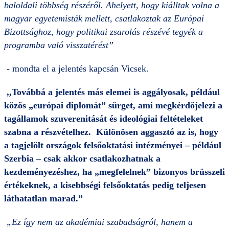
baloldali többség részéről. Ahelyett, hogy kiálltak volna a
magyar egyetemisták mellett, csatlakoztak az Európai
Bizottsághoz, hogy politikai zsarolás részévé tegyék a
programba való visszatérést”
- mondta el a jelentés kapcsán Vicsek.
,,Továbbá a jelentés más elemei is aggályosak, például
közös „európai diplomát” sürget, ami megkérdőjelezi a
tagállamok szuverenitását és ideológiai feltételeket
szabna a részvételhez. Különösen aggasztó az is, hogy
a tagjelölt országok felsőoktatási intézményei – például
Szerbia – csak akkor csatlakozhatnak a
kezdeményezéshez, ha „megfelelnek” bizonyos brüsszeli
értékeknek, a kisebbségi felsőoktatás pedig teljesen
láthatatlan marad.”
„Ez így nem az akadémiai szabadságról, hanem a