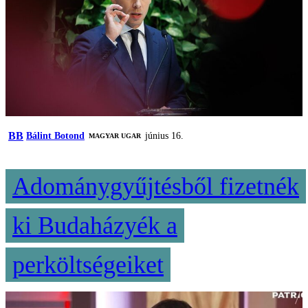
BB
Bálint Botond
június 16.
MAGYAR UGAR
Adománygyűjtésből fizetnék
ki Budaházyék a
perköltségeiket