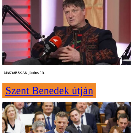
június 15.
MAGYAR UGAR
Szent Benedek útján