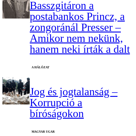
Basszgitáron a
postabankos Princz, a
zongoránál Presser –
Amikor nem nekünk,
hanem neki írták a dalt
A HÁLÓZAT
Jog és jogtalanság –
Korrupció a
bíróságokon
MAGYAR UGAR