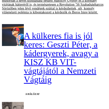
műsorban a neves közgazdász beszélt Matolcsy György és a kormány
vitájának hátteréről is, és természetesen a Revolution '56 Szabadságharcos
Sörözőben jelen lévő vendégek ezúttal is kérdezhettek, sőt, komoly
világnézeti polémia is kibontakozott a kérdezők és Boros Imre között.
A külkeres fia is jól
keres: Geszti Péter, a
kádergyerek, avagy a
KISZ KB VIT-
vágtájától a Nemzeti
Vágtáig
A HÁLÓZAT