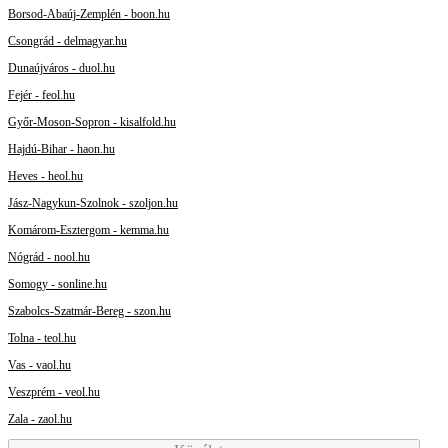
Borsod-Abaúj-Zemplén - boon.hu
Csongrád - delmagyar.hu
Dunaújváros - duol.hu
Fejér - feol.hu
Győr-Moson-Sopron - kisalfold.hu
Hajdú-Bihar - haon.hu
Heves - heol.hu
Jász-Nagykun-Szolnok - szoljon.hu
Komárom-Esztergom - kemma.hu
Nógrád - nool.hu
Somogy - sonline.hu
Szabolcs-Szatmár-Bereg - szon.hu
Tolna - teol.hu
Vas - vaol.hu
Veszprém - veol.hu
Zala - zaol.hu