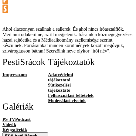
Ahol alacsonyan szállnak a sallerek. És ahol nincs íróasztalfiók.
Mert ami odakerülne, az itt megjelenik. Írásaink a közmegegyezéses
hazai sajtóetika és a Médiaalkotmány szellemisége szerint
készülnek. Forrásainkat minden körülmények között megóvjuk,
szivárogtasson bátran! Szerzőink neve olykor "írói név".
PestiSrácok
Tájékoztatók
Impresszum
Adatvédelmi
tájékoztató
Sütikezelési
tájékoztató
Felhasználási feltételek
Moderálási elveink
Galériák
PS TVPodcast
Videók
Képgalériák
Süti beállítások