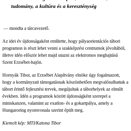
tudomány, a kultúra és a kereszténység
— mondta a tárcavezető.
Az idei év újdonságaként említette, hogy pályaorientációs tábori
programon is részt lehet venni a szakképzési centrumok jóvoltából,
illetve idén először lehet majd utazni az elektromos meghajtású
Szent Erzsébet-hajón.
Hornyák Tibor, az Erzsébet Alapítvány elnöke úgy fogalmazott,
hogy a kormányzati támogatásnak köszönhetően megvalósulhattak a
tábort érintő fejlesztési tervek, megújultak a táborhelyek az elmúlt
években. Idén a programok között újdonságként szerepel a
miniskanzen, valamint az exatlon- és a gokartpálya, amely a
Hungaroring nyomvonala szerint épült meg.
Kiemelt kép: MTI/Katona Tibor