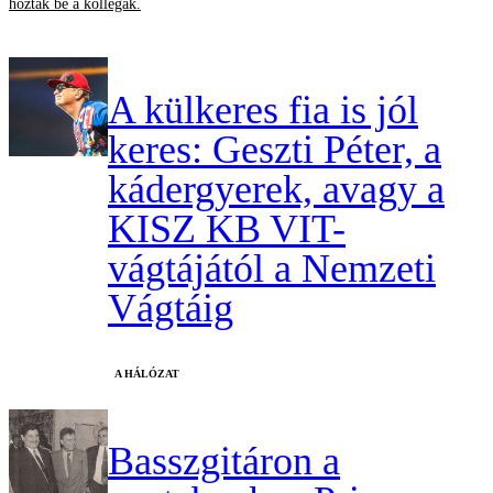
hozták be a kollégák.
A külkeres fia is jól
keres: Geszti Péter, a
kádergyerek, avagy a
KISZ KB VIT-
vágtájától a Nemzeti
Vágtáig
A HÁLÓZAT
Basszgitáron a