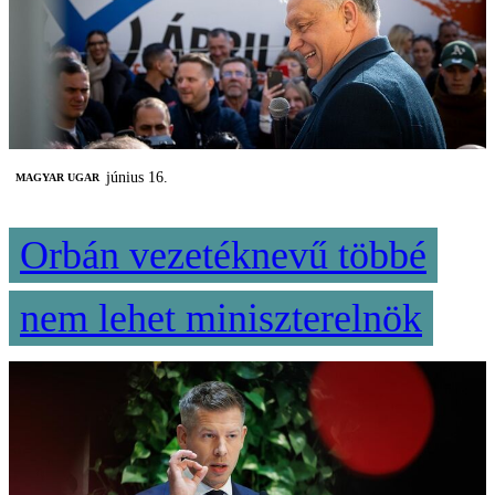
június 16.
MAGYAR UGAR
Orbán vezetéknevű többé
nem lehet miniszterelnök