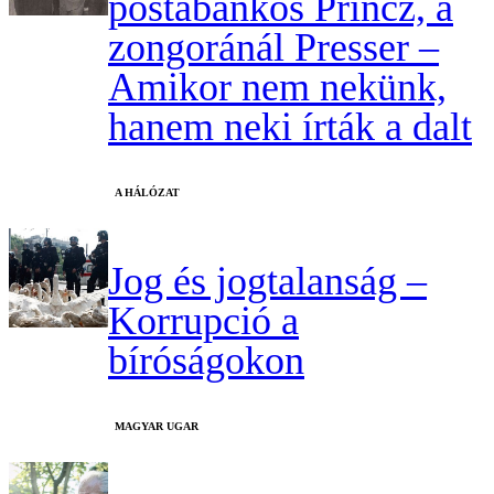
postabankos Princz, a
zongoránál Presser –
Amikor nem nekünk,
hanem neki írták a dalt
A HÁLÓZAT
Jog és jogtalanság –
Korrupció a
bíróságokon
MAGYAR UGAR