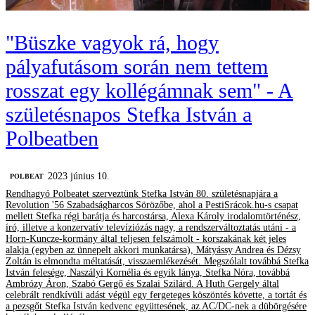
"Büszke vagyok rá, hogy
pályafutásom során nem tettem
rosszat egy kollégámnak sem" - A
születésnapos Stefka István a
Polbeatben
2023 június 10.
‎POLBEAT
Rendhagyó Polbeatet szerveztünk Stefka István 80. születésnapjára a
Revolution '56 Szabadságharcos Sörözőbe, ahol a PestiSrácok.hu-s csapat
mellett Stefka régi barátja és harcostársa, Alexa Károly irodalomtörténész,
író, illetve a konzervatív televíziózás nagy, a rendszerváltoztatás utáni - a
Horn-Kuncze-kormány által teljesen felszámolt - korszakának két jeles
alakja (egyben az ünnepelt akkori munkatársa), Mátyássy Andrea és Dézsy
Zoltán is elmondta méltatását, visszaemlékezését. Megszólalt továbbá Stefka
István felesége, Naszályi Kornélia és egyik lánya, Stefka Nóra, továbbá
Ambrózy Áron, Szabó Gergő és Szalai Szilárd. A Huth Gergely által
celebrált rendkívüli adást végül egy fergeteges köszöntés követte, a tortát és
a pezsgőt Stefka István kedvenc együttesének, az AC/DC-nek a dübörgésére