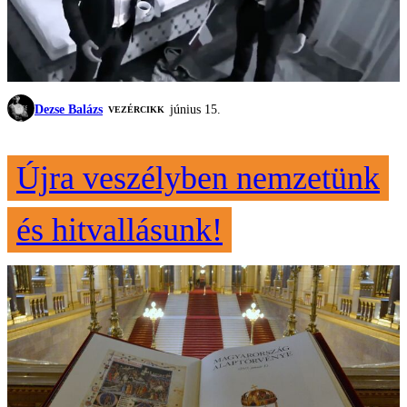
Dezse Balázs
június 15.
VEZÉRCIKK
Újra veszélyben nemzetünk
és hitvallásunk!