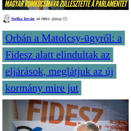
Stefka István
június 15.
AZ ÖREG
Orbán a Matolcsy-ügyről: a
Fidesz alatt elindultak az
eljárások, meglátjuk az új
kormány mire jut