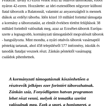
Felidézte: tavaly 85 ezren vettek részt az ottalvós táborokban, ebből
nyáron 42-ezren. Hozzátette: az idei esztendőben négyezer külhoni
fiatal táborozik a Balatonnál, valamint az anyaországból is mennek
diákok az erdélyi táborba. Idén közel 10 milliárd forinttal támogatja
a kormány a táboroztatást, az elmúlt években történt felújítások 38
milliárd forintból valósultak meg, azaz az Erzsébet-táborok Európa-
szerte a legnagyobb, kormányzati támogatásból megvalósult táborok
- hangsúlyozta. Mint mondta, a nyári ottalvós táborok vasárnaptól
péntekig tartanak, ahol 458 településről 577 intézmény, iskolák és
tanodák fiataljai vesznek részt. Zánkán péntektől vasárnapig
családok pihenhetnek.
A kormányzati támogatásnak köszönhetően a
résztvevők jelképes ezer forintért táborozhatnak.
Zánkán száz, Fonyódligeten hatvan programon
lehet részt venni, melyek öt tematika szerint
valósulnak meg. Ezek a sport, a honismeret, a