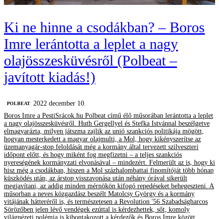
Ki ne hinne a csodákban? – Boros
Imre lerántotta a leplet a nagy
olajösszesküvésről (Polbeat –
javított kiadás!)
2022 december 10.
‎POLBEAT
Boros Imre a PestiSrácok.hu Polbeat című élő műsorában lerántotta a leplet
a nagy olajösszesküvésről. Huth Gergellyel és Stefka Istvánnal beszélgetve
elmagyarázta, milyen játszma zajlik az unió szankciós politikája mögött,
hogyan mesterkedett a magyar olajmulti, a Mol, hogy kikényszerítse az
üzemanyagár-stop feloldását még a kormány által tervezett szilveszteri
időpont előtt, és hogy miként fog megfizetni – a teljes szankciós
nyereségének kormányzati elvonásával – mindezért. Felmerült az is, hogy ki
hisz még a csodákban, hiszen a Mol százhalombattai finomítóját több hónap
küszködés után, az árstop visszavonása után néhány órával sikerült
megjavítani, az addig minden mérnökön kifogó repedéseket behegeszteni. A
műsorban a neves közgazdász beszélt Matolcsy György és a kormány
vitájának hátteréről is, és természetesen a Revolution '56 Szabadságharcos
Sörözőben jelen lévő vendégek ezúttal is kérdezhettek, sőt, komoly
világnézeti polémia is kibontakozott a kérdezők és Boros Imre között.