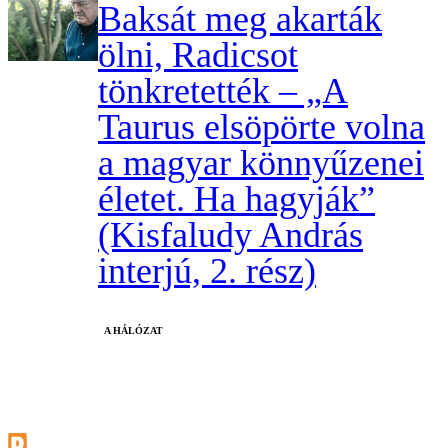
Baksát meg akarták
ölni, Radicsot
tönkretették – „A
Taurus elsöpörte volna
a magyar könnyűzenei
életet. Ha hagyják”
(Kisfaludy András
interjú, 2. rész)
A HÁLÓZAT