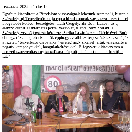
2025 március 14.
‎POLBEAT
Egyfajta kifordított A Birodalom visszavágnak lehetünk szemtanúi, hiszen a
Századvég új Tényellenőr.hu-ja épp a birodalomnak vág vissza - vezette fel
a legutóbbi Polbeat-beszélgetést Huth Gergely, aki Both Hunort, az új
elemző csapat és internetes portál vezetőjét, illetve Béky Zoltánt, a
Századvég vezető jogászát kérdezte, Stefka István közreműködésével. Both
elmagyarázta: a globalista erők épphogy az álhírek terjesztéséhez használják
a fizetett "tényellenőr csapataikat" és elég nagy sikerrel jártak világszerte a
negatív kampányaikkal, hangulatkeltéseikkel. E fegyverük kifejezetten a
nemzeti szuverenitás megtámadására irányult, de "most ellenük fordítjuk
azt."