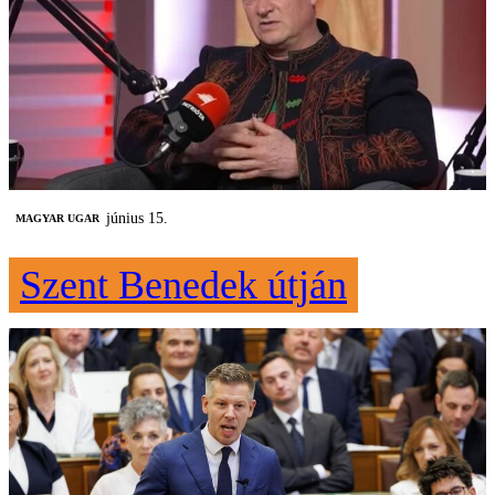
június 15.
MAGYAR UGAR
Szent Benedek útján