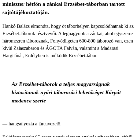
miniszter hétfőn a zánkai Erzsébet-táborban tartott
sajtótájékoztatóján.
Hankó Balázs elmondta, hogy öt táborhelyen kapcsolódhatnak ki az
Erzsébet-táborok résztvevői. A legnagyobb a zánkai, ahol egyszerre
háromezren táboroznak, Fonyódligeten 600-800 táborozó van, ezen
kívül Zalaszabaron és ÁGOTA Falván, valamint a Madarasi
Hargitánál, Erdélyben is működik Erzsébet-tábor.
Az Erzsébet-táborok a teljes magyarságnak
biztosítanak nyári táborozási lehetőséget Kárpát-
medence szerte
— hangsúlyozta a tárcavezető.