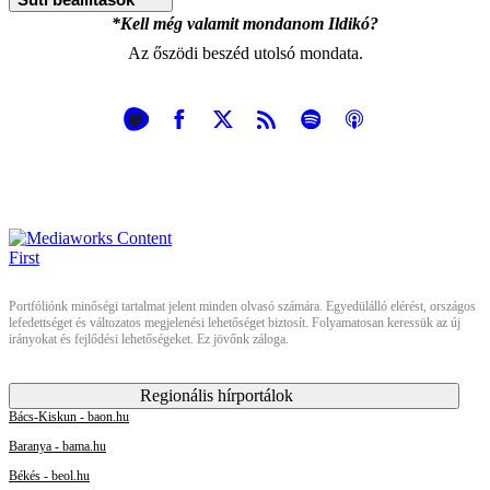
*Kell még valamit mondanom Ildikó?
Az őszödi beszéd utolsó mondata.
Portfóliónk minőségi tartalmat jelent minden olvasó számára. Egyedülálló elérést, országos
lefedettséget és változatos megjelenési lehetőséget biztosít. Folyamatosan keressük az új
irányokat és fejlődési lehetőségeket. Ez jövőnk záloga.
Regionális hírportálok
Bács-Kiskun - baon.hu
Baranya - bama.hu
Békés - beol.hu