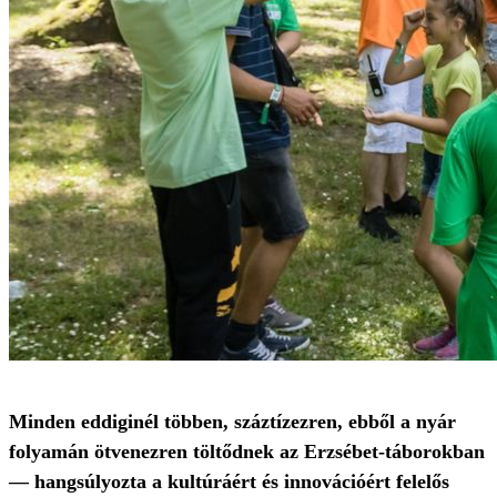
Minden eddiginél többen, száztízezren, ebből a nyár
folyamán ötvenezren töltődnek az Erzsébet-táborokban
— hangsúlyozta a kultúráért és innovációért felelős