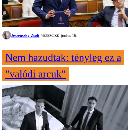
Jeszenszky Zsolt
június 16.
VEZÉRCIKK
Nem hazudtak: tényleg ez a
"valódi arcuk"