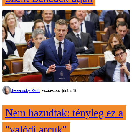
Jeszenszky Zsolt
június 16.
VEZÉRCIKK
Nem hazudtak: tényleg ez a
"valódi arcuk"