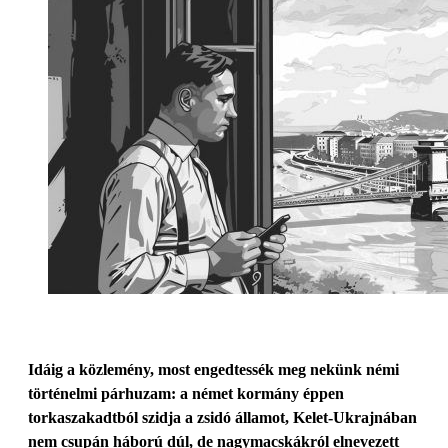
Idáig a közlemény, most engedtessék meg nekünk némi
történelmi párhuzam: a német kormány éppen
torkaszakadtból szidja a zsidó államot, Kelet-Ukrajnában
nem csupán háború dúl, de nagymacskákról elnevezett