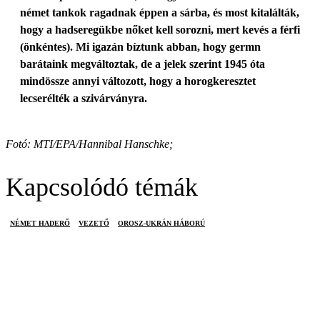
német tankok ragadnak éppen a sárba, és most kitalálták,
hogy a hadseregükbe nőket kell sorozni, mert kevés a férfi
(önkéntes). Mi igazán bíztunk abban, hogy germn
barátaink megváltoztak, de a jelek szerint 1945 óta
mindössze annyi változott, hogy a horogkeresztet
lecserélték a szivárványra.
Fotó: MTI/EPA/Hannibal Hanschke;
Kapcsolódó témák
NÉMET HADERŐ
VEZETŐ
OROSZ-UKRÁN HÁBORÚ