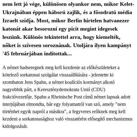
nem lett jó vége, különösen olyankor nem, mikor Kelet-
Ukrajnában éppen háború zajlik, és a fősodratú média
Izraelt szidja. Most, mikor Berlin hirtelen hatvanezer
katonát akar besorozni egy picit megint idegesek
leszünk. Különös tekintettel arra, hogy kiemelték,
nőket is szívesen soroznának. Utoljára ilyen kampányt
'45 februárjában indítottak...
A német hadseregnek meg kell kezdenie az előkészületeket a
kötelező sorkatonai szolgálat visszaállítására - jelentette ki
szombaton Jens Spahn, a német koalíciós kormányt alkotó
nagyobbik párt, a Kereszténydemokrata Unió (CDU)
frakcióvezetője. Spahn a Rheinische Post című német lapnak adott
interjújában elmondta, bár egy folyamatról van szó, amely "nem
történhet egyik napról a másikra", a fegyveres erőknek meg kell
kezdeni a sorkatonasághoz való visszatérést elősegítő mechanizmus
kidolgozását.