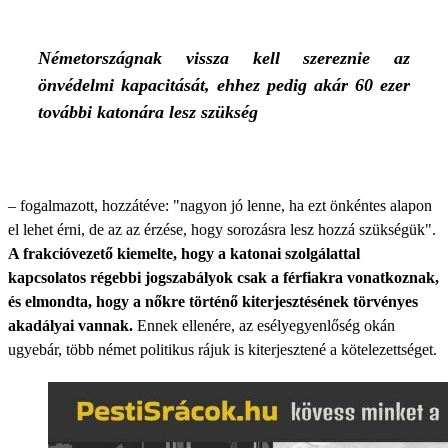
Németországnak vissza kell szereznie az
önvédelmi kapacitását, ehhez pedig akár 60 ezer
további katonára lesz szükség
– fogalmazott, hozzátéve: "nagyon jó lenne, ha ezt önkéntes alapon
el lehet érni, de az az érzése, hogy sorozásra lesz hozzá szükségük".
A frakcióvezető kiemelte, hogy a katonai szolgálattal
kapcsolatos régebbi jogszabályok csak a férfiakra vonatkoznak,
és elmondta, hogy a nőkre történő kiterjesztésének törvényes
akadályai vannak.
Ennek ellenére, az esélyegyenlőség okán
ugyebár, több német politikus rájuk is kiterjesztené a kötelezettséget.