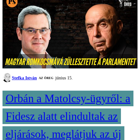
Stefka István
június 15.
AZ ÖREG
Orbán a Matolcsy-ügyről: a
Fidesz alatt elindultak az
eljárások, meglátjuk az új