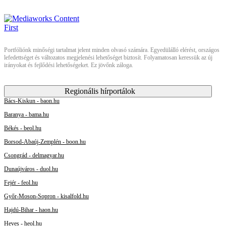
Portfóliónk minőségi tartalmat jelent minden olvasó számára. Egyedülálló elérést, országos
lefedettséget és változatos megjelenési lehetőséget biztosít. Folyamatosan keressük az új
irányokat és fejlődési lehetőségeket. Ez jövőnk záloga.
Regionális hírportálok
Bács-Kiskun - baon.hu
Baranya - bama.hu
Békés - beol.hu
Borsod-Abaúj-Zemplén - boon.hu
Csongrád - delmagyar.hu
Dunaújváros - duol.hu
Fejér - feol.hu
Győr-Moson-Sopron - kisalfold.hu
Hajdú-Bihar - haon.hu
Heves - heol.hu