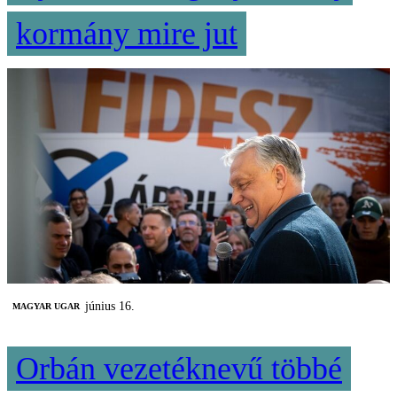
kormány mire jut
június 16.
MAGYAR UGAR
Orbán vezetéknevű többé