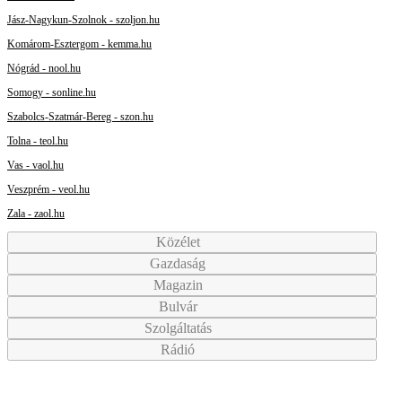
Jász-Nagykun-Szolnok - szoljon.hu
Komárom-Esztergom - kemma.hu
Nógrád - nool.hu
Somogy - sonline.hu
Szabolcs-Szatmár-Bereg - szon.hu
Tolna - teol.hu
Vas - vaol.hu
Veszprém - veol.hu
Zala - zaol.hu
Közélet
Gazdaság
Magazin
Bulvár
Szolgáltatás
Rádió