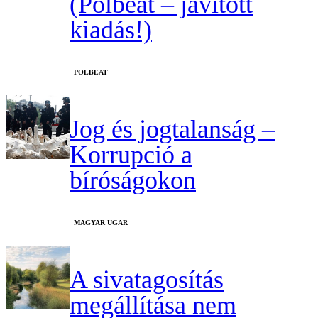
(Polbeat – javított
kiadás!)
‎POLBEAT
Jog és jogtalanság –
Korrupció a
bíróságokon
MAGYAR UGAR
A sivatagosítás
megállítása nem