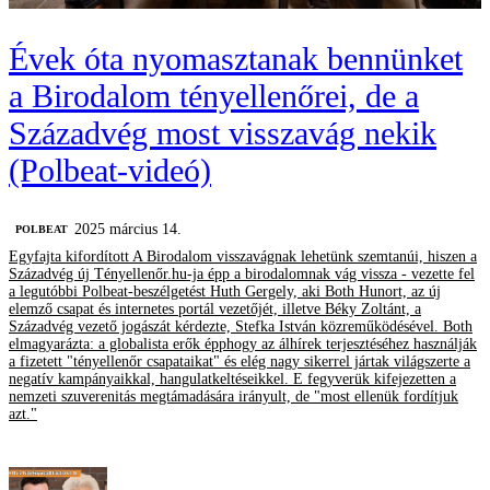
Évek óta nyomasztanak bennünket
a Birodalom tényellenőrei, de a
Századvég most visszavág nekik
(Polbeat-videó)
2025 március 14.
‎POLBEAT
Egyfajta kifordított A Birodalom visszavágnak lehetünk szemtanúi, hiszen a
Századvég új Tényellenőr.hu-ja épp a birodalomnak vág vissza - vezette fel
a legutóbbi Polbeat-beszélgetést Huth Gergely, aki Both Hunort, az új
elemző csapat és internetes portál vezetőjét, illetve Béky Zoltánt, a
Századvég vezető jogászát kérdezte, Stefka István közreműködésével. Both
elmagyarázta: a globalista erők épphogy az álhírek terjesztéséhez használják
a fizetett "tényellenőr csapataikat" és elég nagy sikerrel jártak világszerte a
negatív kampányaikkal, hangulatkeltéseikkel. E fegyverük kifejezetten a
nemzeti szuverenitás megtámadására irányult, de "most ellenük fordítjuk
azt."