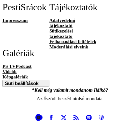
PestiSrácok
Tájékoztatók
Impresszum
Adatvédelmi
tájékoztató
Sütikezelési
tájékoztató
Felhasználási feltételek
Moderálási elveink
Galériák
PS TVPodcast
Videók
Képgalériák
Süti beállítások
*Kell még valamit mondanom Ildikó?
Az őszödi beszéd utolsó mondata.