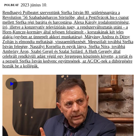
2023 június 10.
‎POLBEAT
Rendhagyó Polbeatet szerveztünk Stefka István 80. születésnapjára a
Revolution '56 Szabadságharcos Sörözőbe, ahol a PestiSrácok.hu-s csapat
mellett Stefka régi barátja és harcostársa, Alexa Károly irodalomtörténész,
író, illetve a konzervatív televíziózás nagy, a rendszerváltoztatás utáni - a
Horn-Kuncze-kormány által teljesen felszámolt - korszakának két jeles
alakja (egyben az ünnepelt akkori munkatársa), Mátyássy Andrea és Dézsy
Zoltán is elmondta méltatását, visszaemlékezését. Megszólalt továbbá Stefka
István felesége, Naszályi Kornélia és egyik lánya, Stefka Nóra, továbbá
Ambrózy Áron, Szabó Gergő és Szalai Szilárd. A Huth Gergely által
celebrált rendkívüli adást végül egy fergeteges köszöntés követte, a tortát és
a pezsgőt Stefka István kedvenc együttesének, az AC/DC-nek a dübörgésére
hozták be a kollégák.