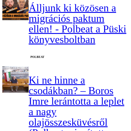
Álljunk ki közösen a
migrációs paktum
ellen! - Polbeat a Püski
könyvesboltban
‎POLBEAT
Ki ne hinne a
csodákban? – Boros
Imre lerántotta a leplet
a nagy
olajösszesküvésről