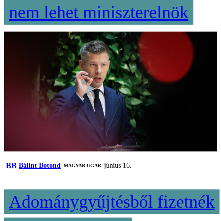
nem lehet miniszterelnök
BB
Bálint Botond
június 16.
MAGYAR UGAR
Adománygyűjtésből fizetnék