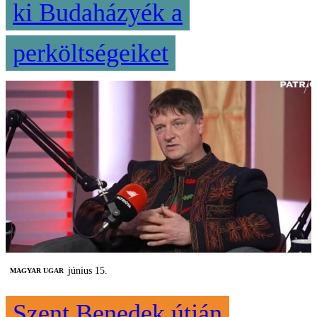
ki Budaházyék a
perköltségeiket
június 15.
MAGYAR UGAR
Szent Benedek útján