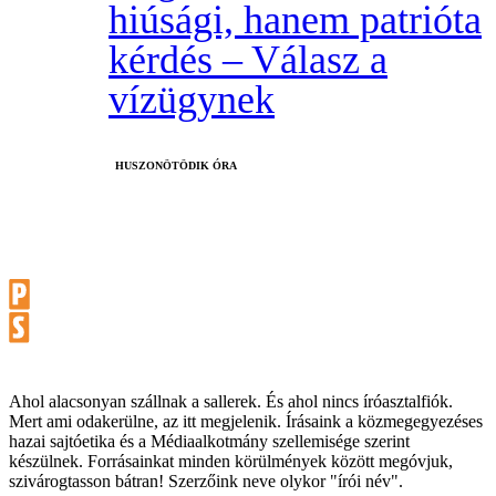
hiúsági, hanem patrióta
kérdés – Válasz a
vízügynek
HUSZONÖTÖDIK ÓRA
Ahol alacsonyan szállnak a sallerek. És ahol nincs íróasztalfiók.
Mert ami odakerülne, az itt megjelenik. Írásaink a közmegegyezéses
hazai sajtóetika és a Médiaalkotmány szellemisége szerint
készülnek. Forrásainkat minden körülmények között megóvjuk,
szivárogtasson bátran! Szerzőink neve olykor "írói név".