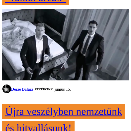
Dezse Balázs
június 15.
VEZÉRCIKK
Újra veszélyben nemzetünk
és hitvallásunk!